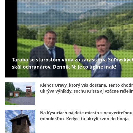
Taraba so starostom vinia zo zarastania Súľovskýc
skál ochranárov. Denník N: Je to úplne inak!
Klenot Oravy, ktorý vás dostane. Tento chod
ukrýva výhľady, sochu Krista aj vzácne rašeli
Na Kysuciach nájdete miesto s neuveriteľnou
minulosťou. Kedysi tu ukryli zvon do hnoja