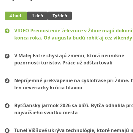
4 hod.
1 deň
Týždeň
VIDEO Premostenie železnice v Žiline majú dokonč
konca roka. Od augusta budú robiť aj cez víkendy
V Malej Fatre chystajú zmenu, ktorá neunikne
pozornosti turistov. Práce už odštartovali
Nepríjemné prekvapenie na cyklotrase pri Žiline. 
len neveriacky krútia hlavou
Bytčiansky jarmok 2026 sa blíži. Bytča odhalila p
najväčšieho sviatku mesta
Tunel Višňové ukrýva technológie, ktoré nemajú 