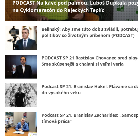
PODCAST Na káve pod palmou. Ľuboš Dupkala poz
na Cyklomaratón do Rajeckých Teplíc
Belinský: Aby sme túto dobu zvládli, potreb
politikov so životným príbehom (PODCAST)
PODCAST SP 21 Rastislav Chovanec pred play-
Sme skúsenejší a chalani si veľmi veria
Podcast SP 21. Branislav Hakel: Plávanie sa d
do vysokého veku
Podcast SP 21. Branislav Zacharides: „Samosp
tímová práca“