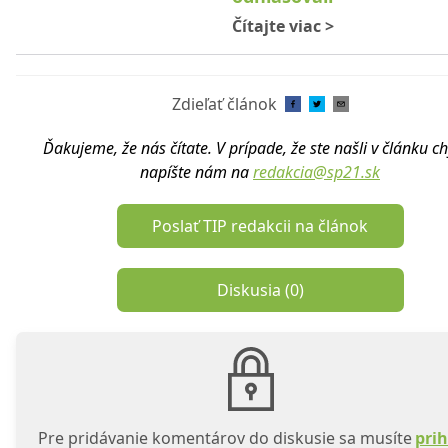
Čítajte viac
>
Zdieľať článok
Ďakujeme, že nás čítate. V prípade, že ste našli v článku c
napíšte nám na
redakcia@sp21.sk
Poslať TIP redakcii na článok
Diskusia (
0
)
Pre pridávanie komentárov do diskusie sa musíte
prih