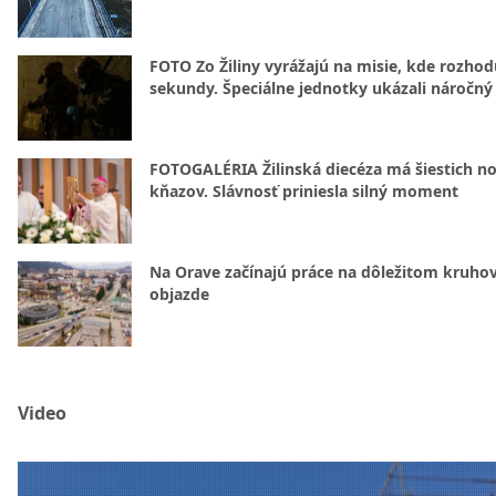
FOTO Zo Žiliny vyrážajú na misie, kde rozhod
sekundy. Špeciálne jednotky ukázali náročný
FOTOGALÉRIA Žilinská diecéza má šiestich n
kňazov. Slávnosť priniesla silný moment
Na Orave začínajú práce na dôležitom kruh
objazde
Video