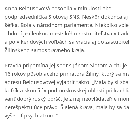
Anna Belousovová pôsobila v minulosti ako
podpredsedníčka Slotovej SNS. Neskôr dokonca aj
šéfka. Bola v národnom parlamente. Niekoľko vol
období je členkou mestského zastupiteľstva v Čadc
a po víkendových voľbách sa vracia aj do zastupite
Žilinského samosprávneho kraja.
Pravda pripomína jej spor s Jánom Slotom a cituje
16 rokov pôsobiaceho primátora Žiliny, ktorý sa m
adresu Belousovovej vyjadriť takto: „Mala by si zbal
kufrík a skončiť v podmoskovskej oblasti pri kachl
variť dobrý ruský boršč. Je z nej neovládateľné m
nerešpektujúce právo. Šialená krava, mala by sa da
vyšetriť psychiatrom."