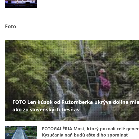
Foto
FOTO Len kúsok od Ružomberka ukrýva dolina mie
ako zo slovenských tiesňav
FOTOGALÉRIA Most, ktorý poznali celé gener
Kysučania naň budú ešte dlho spomínať