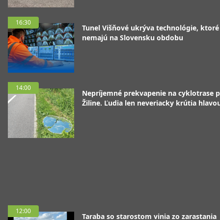
16:30
Tunel Višňové ukrýva technológie, ktoré
nemajú na Slovensku obdobu
14:00
Nepríjemné prekvapenie na cyklotrase p
Žiline. Ľudia len neveriacky krútia hlavo
12:00
Taraba so starostom vinia zo zarastania