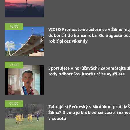
16:00
VIDEO Premostenie železnice v Žiline ma
dokončiť do konca roka. Od augusta bu
robiť aj cez víkendy
13:00
Športujete v horúčavách? Zapamätajte si
rady odborníka, ktoré určite využijete
09:00
Zahrajú si Pečovský s Mintálom proti M
Žilina? Divina je krok od senzácie, rozho
v sobotu