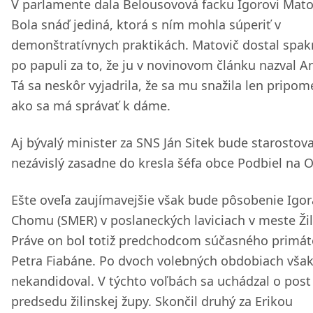
V parlamente dala Belousovová facku Igorovi Mato
Bola snáď jediná, ktorá s ním mohla súperiť v
demonštratívnych praktikách. Matovič dostal spak
po papuli za to, že ju v novinovom článku nazval A
Tá sa neskôr vyjadrila, že sa mu snažila len pripom
ako sa má správať k dáme.
Aj bývalý minister za SNS Ján Sitek bude starostov
nezávislý zasadne do kresla šéfa obce Podbiel na O
Ešte oveľa zaujímavejšie však bude pôsobenie Igor
Chomu (SMER) v poslaneckých laviciach v meste Žil
Práve on bol totiž predchodcom súčasného primát
Petra Fiabáne. Po dvoch volebných obdobiach však
nekandidoval. V týchto voľbách sa uchádzal o post
predsedu žilinskej župy. Skončil druhý za Erikou