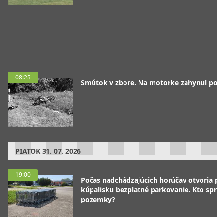
08:25
Smútok v zbore. Na motorke zahynul pol
PIATOK
31. 07. 2026
19:00
Počas nadchádzajúcich horúčav otvoria p
kúpalisku bezplatné parkovanie. Kto spr
pozemky?