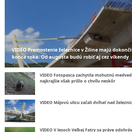
VIDEO Premostenie železnice v Žiline majú dokonči
konca roka. Od augusta budú robiť aj cez víkendy
VIDEO Fotopasca zachytila mohutnú medvedi
najkrajšie však prišlo o chvíľu neskôr
VIDEO Májovú ulicu začali dvíhať nad železni
VIDEO V lesoch Veľkej Fatry sa práve odohrá