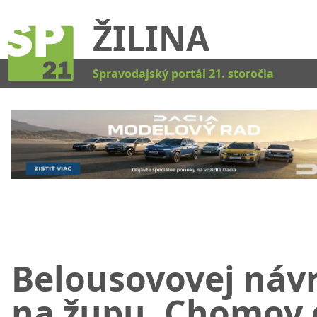
ŽILINA
Kat
Spravodajský portál 21. storočia
Belousovovej náv
na župu, Chomov 