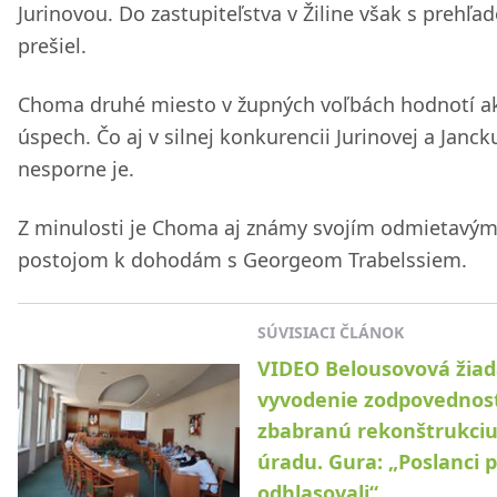
Jurinovou. Do zastupiteľstva v Žiline však s prehľ
prešiel.
Choma druhé miesto v župných voľbách hodnotí a
úspech. Čo aj v silnej konkurencii Jurinovej a Janck
nesporne je.
Z minulosti je Choma aj známy svojím odmietavý
postojom k dohodám s Georgeom Trabelssiem.
SÚVISIACI ČLÁNOK
VIDEO Belousovová žia
vyvodenie zodpovednost
zbabranú rekonštrukci
úradu. Gura: „Poslanci 
odhlasovali“