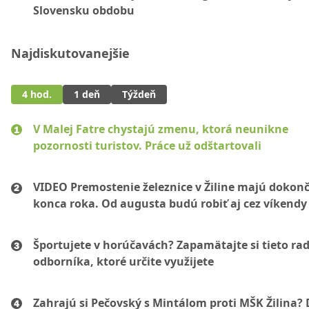
Slovensku obdobu
Najdiskutovanejšie
4 hod.
1 deň
Týždeň
V Malej Fatre chystajú zmenu, ktorá neunikne
pozornosti turistov. Práce už odštartovali
VIDEO Premostenie železnice v Žiline majú dokonč
konca roka. Od augusta budú robiť aj cez víkendy
Športujete v horúčavách? Zapamätajte si tieto ra
odborníka, ktoré určite využijete
Zahrajú si Pečovský s Mintálom proti MŠK Žilina? 