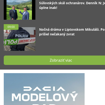
Súľovských skál ochranárov. Denník N: J
úplne inak!
09:00
Nočná dráma v Liptovskom Mikuláši. P
prišiel nečakaný zvrat
Zobraziť viac