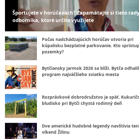
Športujete v horúčavách? Zapamätajte si tieto rad
odborníka, ktoré určite využijete
Počas nadchádzajúcich horúčav otvoria pri
kúpalisku bezplatné parkovanie. Kto sprístu
pozemky?
Bytčiansky jarmok 2026 sa blíži. Bytča odhali
program najväčšieho sviatku mesta
Rozprávkové dobrodružstvo je späť. Kukurič
bludisko pri Bytči chystá rodinný deň
Dve americké hudobné legendy navštívia ten
víkend Žilinu