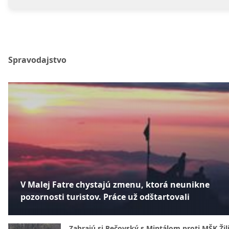
Spravodajstvo
V Malej Fatre chystajú zmenu, ktorá neunikne
pozornosti turistov. Práce už odštartovali
Zahrajú si Pečovský s Mintálom proti MŠK Žil