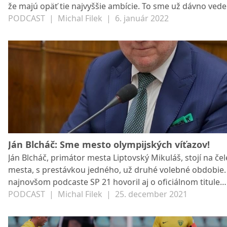
že majú opäť tie najvyššie ambície. To sme už dávno vedel
Hovorili sme však aj o tom, či by mal víťaz druhej ligy pos
PODCAST
|
Michal Filek
|
6. január 2022
priamo do najvyššej súťaže, ako sa vyrovnali s prehrou v
minuloročnom finále, a ako ovplyvní klub neúčasť diváko
tribúnach a detí na športoviskách. FOTO: Vlci Žilina/Daniel
Stehlík
Ján Blcháč: Sme mesto olympijských víťazov!
Ján Blcháč, primátor mesta Liptovský Mikuláš, stojí na čel
mesta, s prestávkou jedného, už druhé volebné obdobie.
najnovšom podcaste SP 21 hovoril aj o oficiálnom titule
Slovenského olympijského a športového výboru - Mesto
PODCAST
|
Michal Filek
|
25. december 2021
olympijských víťazov.