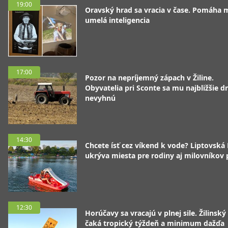
19:00
Oravský hrad sa vracia v čase. Pomáha 
umelá inteligencia
17:00
Pozor na nepríjemný zápach v Žiline.
Obyvatelia pri Sconte sa mu najbližšie d
nevyhnú
14:30
Chcete ísť cez víkend k vode? Liptovská
ukrýva miesta pre rodiny aj milovníkov
12:30
Horúčavy sa vracajú v plnej sile. Žilinský
čaká tropický týždeň a minimum dažďa