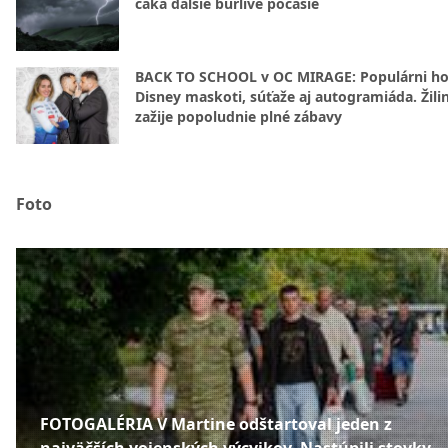
čaká ďalšie búrlivé počasie
BACK TO SCHOOL v OC MIRAGE: Populárni hos
Disney maskoti, súťaže aj autogramiáda. Žili
zažije popoludnie plné zábavy
Foto
FOTOGALÉRIA V Martine odštartoval jeden z