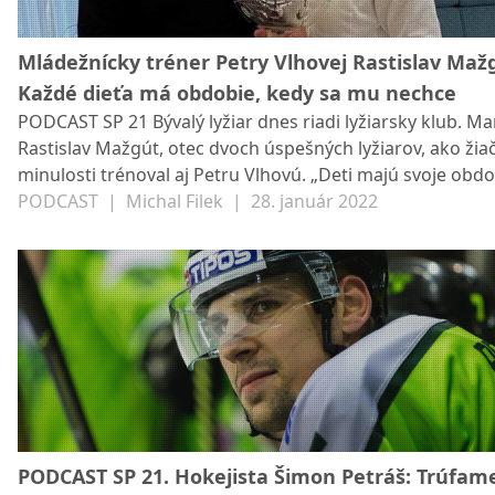
Mládežnícky tréner Petry Vlhovej Rastislav Maž
Každé dieťa má obdobie, kedy sa mu nechce
PODCAST SP 21 Bývalý lyžiar dnes riadi lyžiarsky klub. Martinčan
Rastislav Mažgút, otec dvoch úspešných lyžiarov, ako žia
minulosti trénoval aj Petru Vlhovú. „Deti majú svoje obdobia,
kedy chcú lyžovať, potom sa im chvíľu nechce. To obdobi
PODCAST
|
Michal Filek
|
28. január 2022
vycítiť tréner, kedy pritiahnuť špagát a kedy zasa povoliť.
sa im nesmie znechutiť.“ FOTO: Archív Rastislava Mažgút
PODCAST SP 21. Hokejista Šimon Petráš: Trúfame si