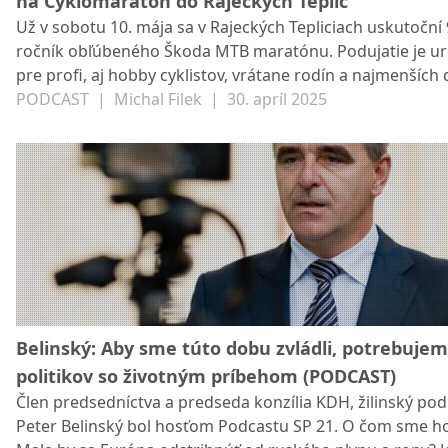
na Cyklomaratón do Rajeckých Teplíc
Už v sobotu 10. mája sa v Rajeckých Tepliciach uskutoční 
ročník obľúbeného Škoda MTB maratónu. Podujatie je u
pre profi, aj hobby cyklistov, vrátane rodín a najmenších d
Registrácia stále beží, organizátori očakávajú okolo 700
PODCAST
|
Michal Filek
|
30. apríl 2025
účastníkov. Súťažiť sa bude na tratiach rôznych náročnos
podujatí sme sa pod palmou v štúdiu SP 21 zhovárali s h
organizátorom Ľubošom Dupkalom.
Belinský: Aby sme túto dobu zvládli, potrebuje
politikov so životným príbehom (PODCAST)
Člen predsedníctva a predseda konzília KDH, žilinský pod
Peter Belinský bol hosťom Podcastu SP 21. O čom sme ho