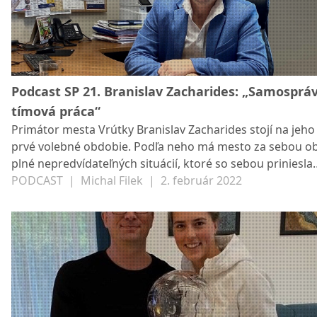
Podcast SP 21. Branislav Zacharides: „Samospráv
tímová práca“
Primátor mesta Vrútky Branislav Zacharides stojí na jeho
prvé volebné obdobie. Podľa neho má mesto za sebou o
plné nepredvídateľných situácií, ktoré so sebou priniesla
pandémia.
PODCAST
|
Michal Filek
|
2. február 2022