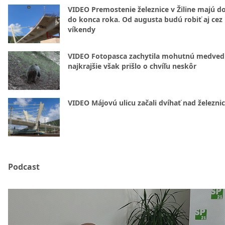
VIDEO Premostenie železnice v Žiline majú d
do konca roka. Od augusta budú robiť aj cez
víkendy
VIDEO Fotopasca zachytila mohutnú medvedi
najkrajšie však prišlo o chvíľu neskôr
VIDEO Májovú ulicu začali dvíhať nad železni
Podcast