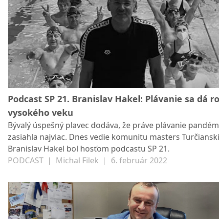
postup Liptovský Mikuláš. Ako sú Vlci pripravení na vrcho
sezóny? S akou podporou fanúšikov rátajú? A čo si myslí 
nutnosti hrať baráž? Vypočujte si podcast s Rastislavom
Chovancom. FOTO: Vlci Žilina
Podcast SP 21. Branislav Hakel: Plávanie sa dá ro
vysokého veku
Bývalý úspešný plavec dodáva, že práve plávanie pandém
zasiahla najviac. Dnes vedie komunitu masters Turčianski 
Branislav Hakel bol hosťom podcastu SP 21.
PODCAST
|
Michal Filek
|
6. február 2022