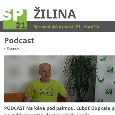
ŽILINA
Kat
Spravodajský portál 21. storočia
Podcast
<
Domov
PODCAST Na káve pod palmou. Ľuboš Dupkala p