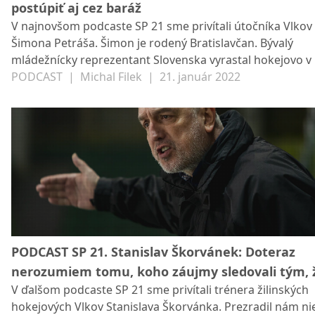
postúpiť aj cez baráž
V najnovšom podcaste SP 21 sme privítali útočníka Vlkov 
Šimona Petráša. Šimon je rodený Bratislavčan. Bývalý
mládežnícky reprezentant Slovenska vyrastal hokejovo v 
hrával za Slovan, aj za Zvolen. V Žiline je druhú sezónu a 
PODCAST
|
Michal Filek
|
21. január 2022
máta zbabrané finále o postup do najvyššej súťaže z minu
sezóny. Tento rok má jediný cieľ, odčiniť to a Žiline vrátiť
extraligu. Zaujímavosťou je, že počas pôsobenia v Slovan
nedostával výplatu a keď si chcel zaplatiť odvody, musel
brigádovať. V obchode balil farby. To je však už našťastie
V Žiline našiel extraligové podmienky. FOTO: Vlci Žilina
PODCAST SP 21. Stanislav Škorvánek: Doteraz
nerozumiem tomu, koho záujmy sledovali tým, 
V ďalšom podcaste SP 21 sme privítali trénera žilinských
víťaz druhej ligy nepostúpi priamo do extraligy
hokejových Vlkov Stanislava Škorvánka. Prezradil nám nie