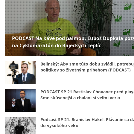
PODCAST Na káve pod palmou. Ľuboš Dupkala poz
na Cyklomaratón do Rajeckých Teplíc
Belinský: Aby sme túto dobu zvládli, potreb
politikov so životným príbehom (PODCAST)
PODCAST SP 21 Rastislav Chovanec pred play-
Sme skúsenejší a chalani si veľmi veria
Podcast SP 21. Branislav Hakel: Plávanie sa d
do vysokého veku