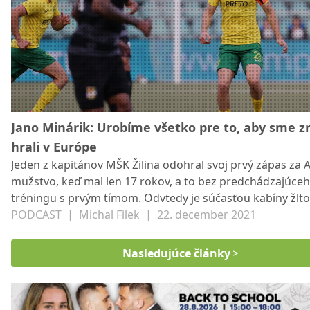
Jano Minárik: Urobíme všetko pre to, aby sme z
hrali v Európe
Jeden z kapitánov MŠK Žilina odohral svoj prvý zápas za A
mužstvo, keď mal len 17 rokov, a to bez predchádzajúce
tréningu s prvým tímom. Odvtedy je súčasťou kabíny žlto
zelených. Veľmi rád by s klubom získal trofej a okúsil aj
PODCAST
|
Michal Filek
|
22. december 2021
zahraničný ligu. Málokto však o ňom vie, že so žiakmi Byt
postúpil do najvyššej súťaže. FOTO: MŠK Žilina
Nasledujúce články