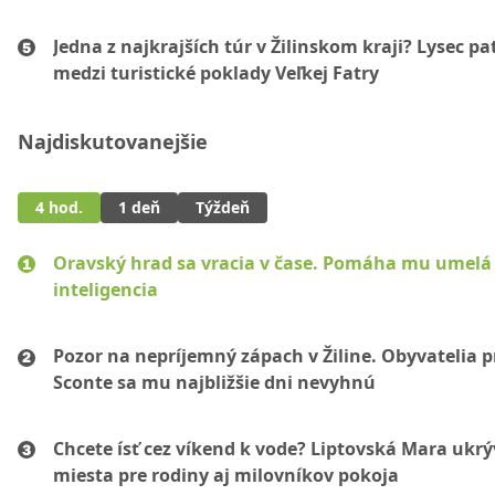
Jedna z najkrajších túr v Žilinskom kraji? Lysec pat
medzi turistické poklady Veľkej Fatry
Najdiskutovanejšie
4 hod.
1 deň
Týždeň
Oravský hrad sa vracia v čase. Pomáha mu umelá
inteligencia
Pozor na nepríjemný zápach v Žiline. Obyvatelia p
Sconte sa mu najbližšie dni nevyhnú
Chcete ísť cez víkend k vode? Liptovská Mara ukr
miesta pre rodiny aj milovníkov pokoja