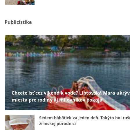
Publicistika
Chcete ísť cez víkend k vode? Liptovská Mara ukrý
miesta pre rodiny aj milovníkov pokoja
Sedem bábätiek za jeden deň. Takýto bol rušn
žilinskej pôrodnici