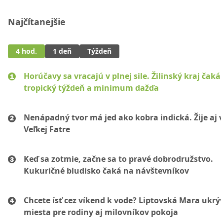
Najčítanejšie
4 hod.
1 deň
Týždeň
Horúčavy sa vracajú v plnej sile. Žilinský kraj čaká
tropický týždeň a minimum dažďa
Nenápadný tvor má jed ako kobra indická. Žije aj 
Veľkej Fatre
Keď sa zotmie, začne sa to pravé dobrodružstvo.
Kukuričné bludisko čaká na návštevníkov
Chcete ísť cez víkend k vode? Liptovská Mara ukr
miesta pre rodiny aj milovníkov pokoja