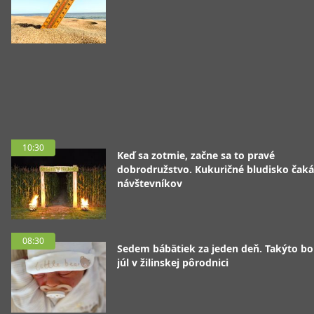
10:30
Keď sa zotmie, začne sa to pravé
dobrodružstvo. Kukuričné bludisko čaká
návštevníkov
08:30
Sedem bábätiek za jeden deň. Takýto bo
júl v žilinskej pôrodnici