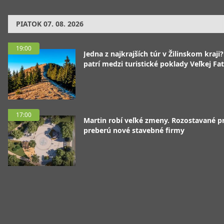
PIATOK
07. 08. 2026
19:00
Jedna z najkrajších túr v Žilinskom kraji
patrí medzi turistické poklady Veľkej Fa
17:00
Martin robí veľké zmeny. Rozostavané p
preberú nové stavebné firmy