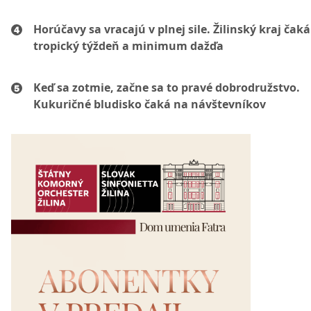
Horúčavy sa vracajú v plnej sile. Žilinský kraj čaká
tropický týždeň a minimum dažďa
Keď sa zotmie, začne sa to pravé dobrodružstvo.
Kukuričné bludisko čaká na návštevníkov