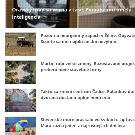
Oravský hrad sa vracia v čase. Pomáha mu umelá
inteligencia
Pozor na nepríjemný zápach v Žiline. Obyvatel
Sconte sa mu najbližšie dni nevyhnú
Martin robí veľké zmeny. Rozostavané projek
preberú nové stavebné firmy
Takto sa zmení centrum Čadce. Palárikov do
dvorana dostanú úplne novú tvár
Slovenské more praskalo vo švíkoch. Liptov
Mara zažila jeden z najrušnejších dní leta