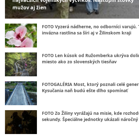
najväčších vojenských výcvikov. Nastúpili stovky
mužov aj žien
FOTO Vyzerá nádherne, no odborníci varujú. 
invázna rastlina sa šíri aj v Žilinskom kraji
FOTO Len kúsok od Ružomberka ukrýva doli
miesto ako zo slovenských tiesňav
FOTOGALÉRIA Most, ktorý poznali celé gener
Kysučania naň budú ešte dlho spomínať
FOTO Zo Žiliny vyrážajú na misie, kde rozhod
sekundy. Špeciálne jednotky ukázali náročný