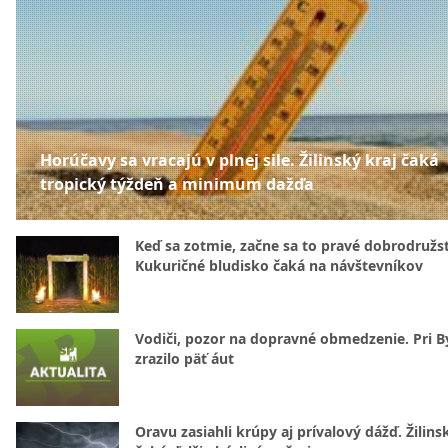
Horúčavy sa vracajú v plnej sile. Žilinský kraj čaká
tropický týždeň a minimum dažďa
Keď sa zotmie, začne sa to pravé dobrodružs
Kukuričné bludisko čaká na návštevníkov
Vodiči, pozor na dopravné obmedzenie. Pri By
zrazilo päť áut
Oravu zasiahli krúpy aj prívalový dážď. Žilins