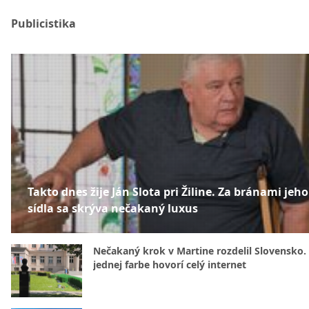
Publicistika
Takto dnes žije Ján Slota pri Žiline. Za bránami jeho
sídla sa skrýva nečakaný luxus
Nečakaný krok v Martine rozdelil Slovensko.
jednej farbe hovorí celý internet