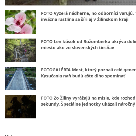
FOTO Vyzerá nádherne, no odborníci varujú. 
invázna rastlina sa šíri aj v Žilinskom kraji
FOTO Len kúsok od Ružomberka ukrýva doli
miesto ako zo slovenských tiesňav
FOTOGALÉRIA Most, ktorý poznali celé gener
Kysučania naň budú ešte dlho spomínať
FOTO Zo Žiliny vyrážajú na misie, kde rozhod
sekundy. Špeciálne jednotky ukázali náročný