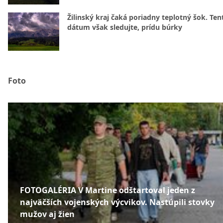
Žilinský kraj čaká poriadny teplotný šok. Ten
dátum však sledujte, prídu búrky
Foto
FOTOGALÉRIA V Martine odštartoval jeden z
najväčších vojenských výcvikov. Nastúpili stovky
mužov aj žien