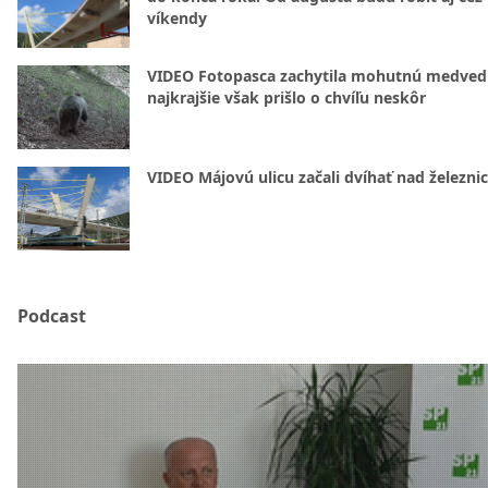
víkendy
VIDEO Fotopasca zachytila mohutnú medvedi
najkrajšie však prišlo o chvíľu neskôr
VIDEO Májovú ulicu začali dvíhať nad železni
Podcast