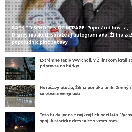
BACK TO SCHOOL v OC MIRAGE: Populárni hostia,
Disney maskoti, súťaže aj autogramiáda. Žilina zaž
popoludnie plné zábavy
Extrémne teplo vyvrcholí, v Žilinskom kraji s
pripravte na búrky!
Horúčavy útočia, Žilina ponúka únik. Zimný 
sa otvára verejnosti
Toto bude jedna z najkrajších nocí leta. Vych
spojí historické drevenice s vesmírom