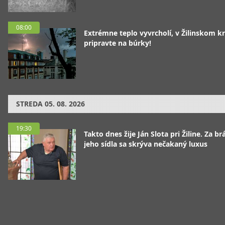
08:00
Extrémne teplo vyvrcholí, v Žilinskom kr
pripravte na búrky!
STREDA
05. 08. 2026
19:30
Takto dnes žije Ján Slota pri Žiline. Za b
jeho sídla sa skrýva nečakaný luxus