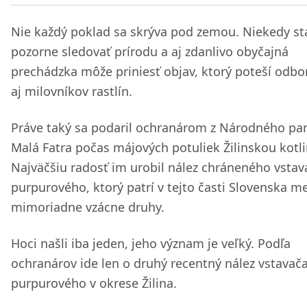
Nie každý poklad sa skrýva pod zemou. Niekedy st
pozorne sledovať prírodu a aj zdanlivo obyčajná
prechádzka môže priniesť objav, ktorý poteší odbo
aj milovníkov rastlín.
Práve taký sa podaril ochranárom z Národného pa
Malá Fatra počas májových potuliek Žilinskou kotl
Najväčšiu radosť im urobil nález chráneného vstav
purpurového, ktorý patrí v tejto časti Slovenska m
mimoriadne vzácne druhy.
Hoci našli iba jeden, jeho význam je veľký. Podľa
ochranárov ide len o druhý recentný nález vstavač
purpurového v okrese Žilina.