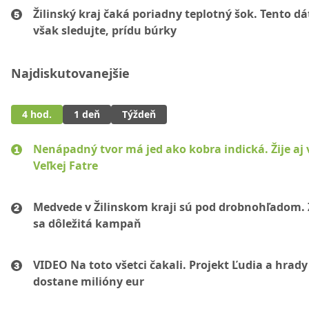
Žilinský kraj čaká poriadny teplotný šok. Tento d
však sledujte, prídu búrky
Najdiskutovanejšie
4 hod.
1 deň
Týždeň
Nenápadný tvor má jed ako kobra indická. Žije aj 
Veľkej Fatre
Medvede v Žilinskom kraji sú pod drobnohľadom. 
sa dôležitá kampaň
VIDEO Na toto všetci čakali. Projekt Ľudia a hrady
dostane milióny eur