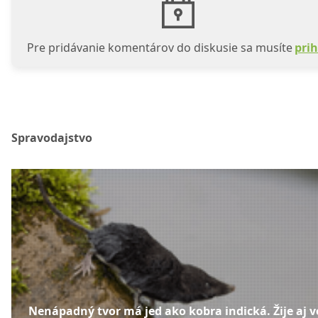
Pre pridávanie komentárov do diskusie sa musíte
prih
Spravodajstvo
Nenápadný tvor má jed ako kobra indická. Žije aj v