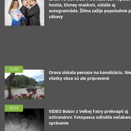
hostia, Disney maskoti, súťaže aj
autogramiáda. Žilina zažije popoludnie p
zábavy
12:30
Orava získala peniaze na kanalizáciu. Ni
všetky obce sú ale pripravené
10:15
VIDEO Bobor z Veľkej Fatry prekvapil aj
ochranárov. Fotopasca odhalila nečakan
správanie