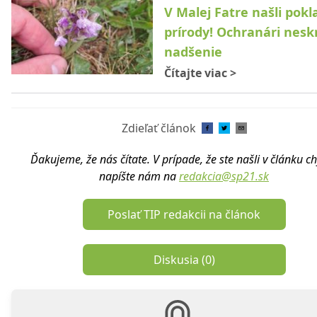
V Malej Fatre našli pokl
prírody! Ochranári nesk
nadšenie
Čítajte viac
>
Zdieľať článok
Ďakujeme, že nás čítate. V prípade, že ste našli v článku c
napíšte nám na
redakcia@sp21.sk
Poslať TIP redakcii na článok
Diskusia (
0
)