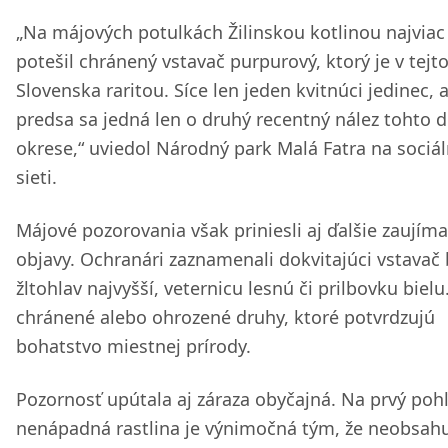
„Na májových potulkách Žilinskou kotlinou najviac
potešil chránený vstavač purpurový, ktorý je v tejto
Slovenska raritou. Síce len jeden kvitnúci jedinec, a
predsa sa jedná len o druhý recentný nález tohto 
okrese,“ uviedol Národný park Malá Fatra na sociál
sieti.
Májové pozorovania však priniesli aj ďalšie zaujím
objavy. Ochranári zaznamenali dokvitajúci vstavač 
žltohlav najvyšší, veternicu lesnú či prilbovku bielu
chránené alebo ohrozené druhy, ktoré potvrdzujú
bohatstvo miestnej prírody.
Pozornosť upútala aj záraza obyčajná. Na prvý poh
nenápadná rastlina je výnimočná tým, že neobsah