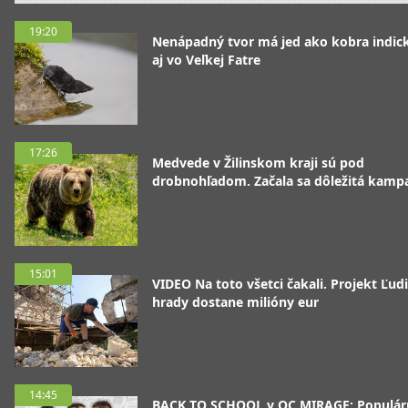
19:20
Nenápadný tvor má jed ako kobra indická
aj vo Veľkej Fatre
17:26
Medvede v Žilinskom kraji sú pod
drobnohľadom. Začala sa dôležitá kamp
15:01
VIDEO Na toto všetci čakali. Projekt Ľudi
hrady dostane milióny eur
14:45
BACK TO SCHOOL v OC MIRAGE: Populár