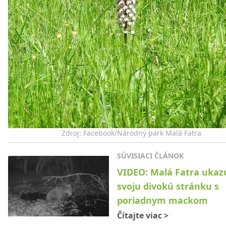
Zdroj: Facebook/Národný park Malá Fatra
SÚVISIACI ČLÁNOK
VIDEO: Malá Fatra ukaz
svoju divokú stránku s
poriadnym mackom
Čítajte viac
>