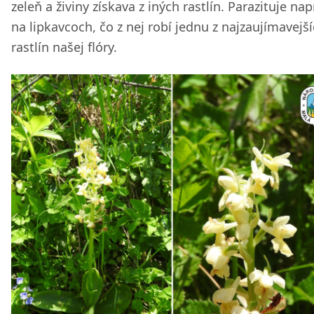
zeleň a živiny získava z iných rastlín. Parazituje nap
na lipkavcoch, čo z nej robí jednu z najzaujímavejš
rastlín našej flóry.