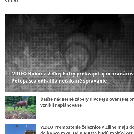
Video
VIDEO Bobor z Veľkej Fatry prekvapil aj ochranárov
Fotopasca odhalila nečakané správanie
Ďalšie nádherné zábery divokej slovenskej pr
vznikli neplánovane
VIDEO Premostenie železnice v Žiline majú d
do konca roka. Od augusta budú robiť aj cez