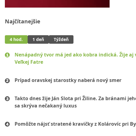
Najčítanejšie
4 hod.
1 deň
Týždeň
Nenápadný tvor má jed ako kobra indická. Žije aj 
Veľkej Fatre
Prípad oravskej starostky naberá nový smer
Takto dnes žije Ján Slota pri Žiline. Za bránami jeh
sa skrýva nečakaný luxus
Pomôžte nájsť stratené kravičky z Kolárovíc pri By