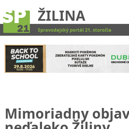
ŽILINA
Kat
Spravodajský portál 21. storočia
Mimoriadny obja
neďaleko Žiliny.