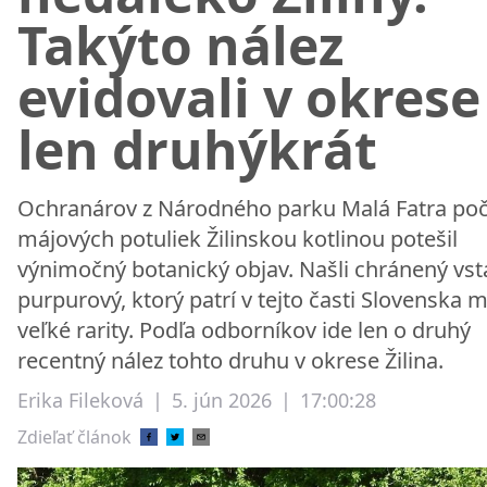
Takýto nález
evidovali v okrese
len druhýkrát
Ochranárov z Národného parku Malá Fatra po
májových potuliek Žilinskou kotlinou potešil
výnimočný botanický objav. Našli chránený vst
purpurový, ktorý patrí v tejto časti Slovenska 
veľké rarity. Podľa odborníkov ide len o druhý
recentný nález tohto druhu v okrese Žilina.
Erika Fileková
|
5. jún 2026
|
17:00:28
Zdieľať článok