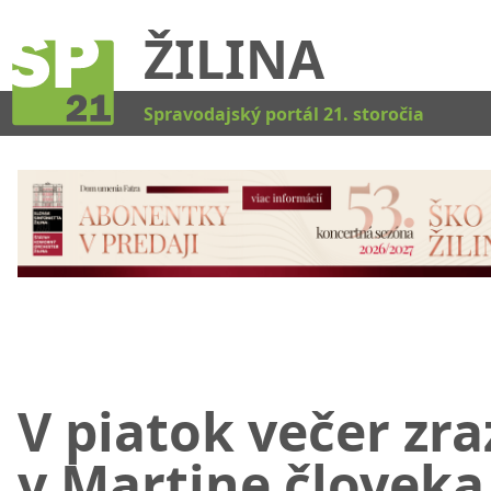
ŽILINA
Kat
Spravodajský portál 21. storočia
V piatok večer zra
v Martine človeka