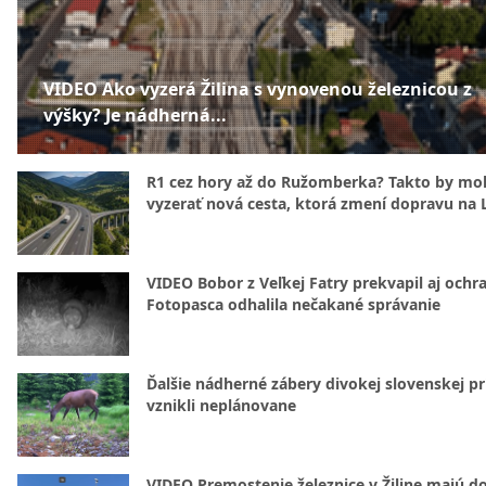
VIDEO Ako vyzerá Žilina s vynovenou železnicou z
výšky? Je nádherná...
R1 cez hory až do Ružomberka? Takto by mo
vyzerať nová cesta, ktorá zmení dopravu na 
VIDEO Bobor z Veľkej Fatry prekvapil aj ochr
Fotopasca odhalila nečakané správanie
Ďalšie nádherné zábery divokej slovenskej pr
vznikli neplánovane
VIDEO Premostenie železnice v Žiline majú d