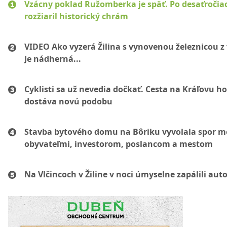
Vzácny poklad Ružomberka je späť. Po desaťročia
rozžiaril historický chrám
VIDEO Ako vyzerá Žilina s vynovenou železnicou z
Je nádherná...
Cyklisti sa už nevedia dočkať. Cesta na Kráľovu ho
dostáva novú podobu
Stavba bytového domu na Bôriku vyvolala spor m
obyvateľmi, investorom, poslancom a mestom
Na Vlčincoch v Žiline v noci úmyselne zapálili aut