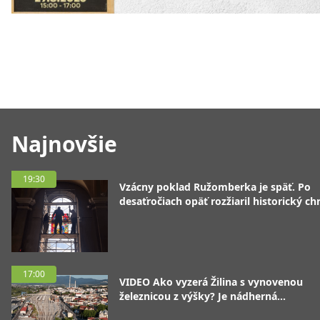
Najnovšie
19:30
Vzácny poklad Ružomberka je späť. Po
desaťročiach opäť rozžiaril historický c
17:00
VIDEO Ako vyzerá Žilina s vynovenou
železnicou z výšky? Je nádherná...