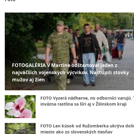
FOTOGALÉRIA V Martine odštartoval jeden z
najväčších vojenských výcvikov. Nastúpili stovky
mužov aj žien
FOTO Vyzerá nádherne, no odborníci varujú. 
invázna rastlina sa šíri aj v Žilinskom kraji
FOTO Len kúsok od Ružomberka ukrýva doli
miesto ako zo slovenských tiesňav