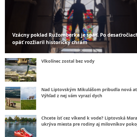
Vzácny poklad Ružomberka je späť. Po desaťročiac
opäť rozžiaril historický chrám
Vlkolínec zostal bez vody
Nad Liptovským Mikulášom pribudla nová at
Výhľad z nej vám vyrazí dych
Chcete ísť cez víkend k vode? Liptovská Mar
ukrýva miesta pre rodiny aj milovníkov poko