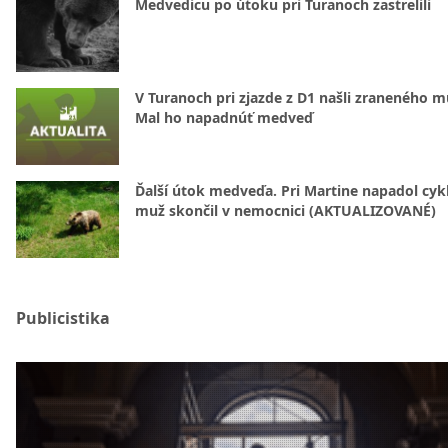
Medvedicu po útoku pri Turanoch zastrelili
V Turanoch pri zjazde z D1 našli zraneného m
Mal ho napadnúť medveď
Ďalší útok medveďa. Pri Martine napadol cykl
muž skončil v nemocnici (AKTUALIZOVANÉ)
Publicistika