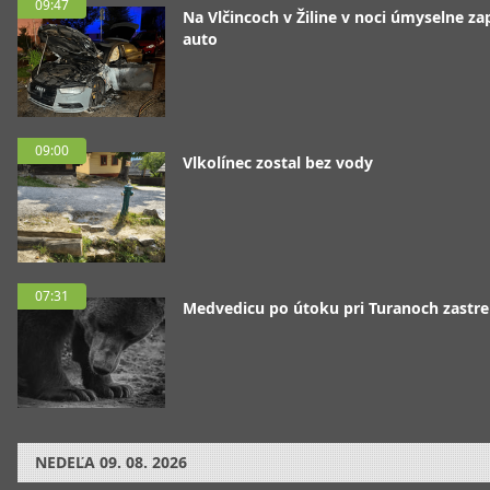
09:47
Na Vlčincoch v Žiline v noci úmyselne zap
auto
09:00
Vlkolínec zostal bez vody
07:31
Medvedicu po útoku pri Turanoch zastrel
NEDEĽA
09. 08. 2026