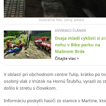
Ilustračné foto. Zdroj: pexels
SÚVISIACI ČLÁNOK
Dvaja mladí cyklisti si zr
nohu v Bike parku na
Malinom Brde
Čítajte viac
>
V oblasti pri obchodnom centre Tulip, krátko po t
osobný vlak z Vrútok na Hornú Štubňu, vyrazil zo s
došlo k stretu s človekom.
Informáciu poskytli hasiči zo stanice v Martine, kto