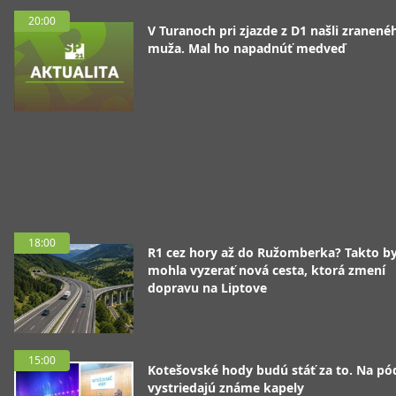
20:00
V Turanoch pri zjazde z D1 našli zranené
muža. Mal ho napadnúť medveď
18:00
R1 cez hory až do Ružomberka? Takto b
mohla vyzerať nová cesta, ktorá zmení
dopravu na Liptove
15:00
Kotešovské hody budú stáť za to. Na pó
vystriedajú známe kapely