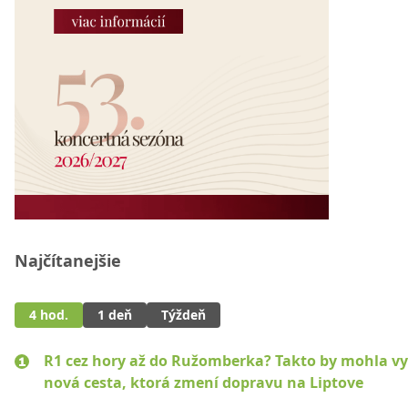
Najčítanejšie
4 hod.
1 deň
Týždeň
R1 cez hory až do Ružomberka? Takto by mohla vy
nová cesta, ktorá zmení dopravu na Liptove