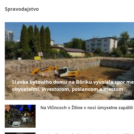
Spravodajstvo
Stavba bytového domu na Bôriku vyvolala spor me
obyvateľmi, investorom, poslancom a mestom
Na Vlčincoch v Žiline v noci úmyselne zapálili