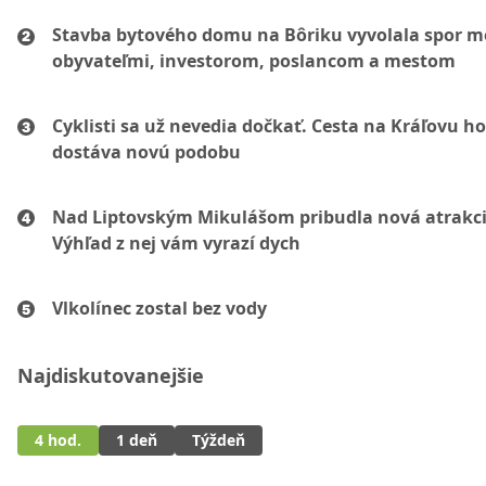
Stavba bytového domu na Bôriku vyvolala spor m
obyvateľmi, investorom, poslancom a mestom
Cyklisti sa už nevedia dočkať. Cesta na Kráľovu ho
dostáva novú podobu
Nad Liptovským Mikulášom pribudla nová atrakci
Výhľad z nej vám vyrazí dych
Vlkolínec zostal bez vody
Najdiskutovanejšie
4 hod.
1 deň
Týždeň