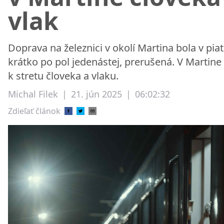
vlak
Doprava na železnici v okolí Martina bola v piat
krátko po pol jedenástej, prerušená. V Martine
k stretu človeka a vlaku.
Michal Filek
|
21. jún 2025
|
06:02:32
Zdieľať článok