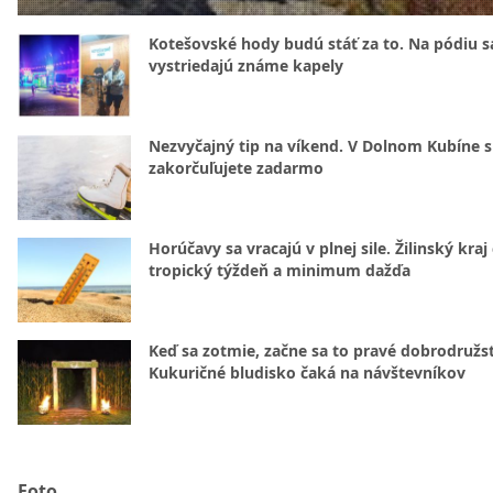
Kotešovské hody budú stáť za to. Na pódiu s
vystriedajú známe kapely
Nezvyčajný tip na víkend. V Dolnom Kubíne s
zakorčuľujete zadarmo
Horúčavy sa vracajú v plnej sile. Žilinský kraj
tropický týždeň a minimum dažďa
Keď sa zotmie, začne sa to pravé dobrodružs
Kukuričné bludisko čaká na návštevníkov
Foto