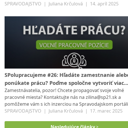
SP21. Veríme v rast nášho regiónu a chceme podporovať
SPRAVODAJSTVO
|
Juliana Krčulová
|
14. apríl 2025
miestnych podnikateľov a záujemcov o prácu. Poďme sp
vytvoriť viac príležitostí pre všetkých!
SPolupracujeme #26: Hľadáte zamestnanie aleb
ponúkate prácu? Poďme spoločne vytvoriť viac
Zamestnávatelia, pozor! Chcete propagovať svoje voľné
príležitostí pre všetkých
pracovné miesta? Kontaktujte nás na zilina@sp21.sk a
pomôžeme vám s ich inzerciou na Spravodajskom portáli 
SP21. Veríme v rast nášho regiónu a chceme podporovať
SPRAVODAJSTVO
|
Juliana Krčulová
|
17. marec 2025
miestnych podnikateľov a záujemcov o prácu. Poďme sp
vytvoriť viac príležitostí pre všetkých!
Nasledujúce články