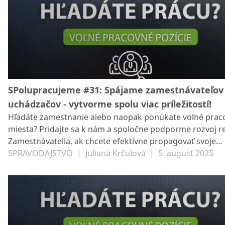
pracovných príležitostí a podporiť miestnych podnikateľo
záujemcov o prácu. Poďme na to spoločne!
SPolupracujeme #31: Spájame zamestnávateľov
uchádzačov - vytvorme spolu viac príležitostí!
Hľadáte zamestnanie alebo naopak ponúkate voľné prac
miesta? Pridajte sa k nám a spoločne podporme rozvoj r
Zamestnávatelia, ak chcete efektívne propagovať svoje
pracovné ponuky, neváhajte nás kontaktovať na zilina@s
SPRAVODAJSTVO
|
Juliana Krčulová
|
5. august 2025
Radi vám pomôžeme s ich zverejnením na spravodajsko
portáli Žilina SP21. Veríme, že spojením síl môžeme vytvor
pracovných príležitostí a podporiť miestnych podnikateľo
záujemcov o prácu. Poďme na to spoločne!