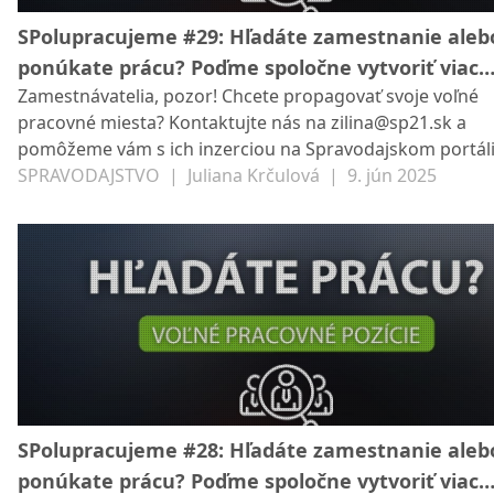
SPolupracujeme #29: Hľadáte zamestnanie aleb
ponúkate prácu? Poďme spoločne vytvoriť viac
Zamestnávatelia, pozor! Chcete propagovať svoje voľné
príležitostí pre všetkých
pracovné miesta? Kontaktujte nás na zilina@sp21.sk a
pomôžeme vám s ich inzerciou na Spravodajskom portáli 
SP21. Veríme v rast nášho regiónu a chceme podporovať
SPRAVODAJSTVO
|
Juliana Krčulová
|
9. jún 2025
miestnych podnikateľov a záujemcov o prácu. Poďme sp
vytvoriť viac príležitostí pre všetkých!
SPolupracujeme #28: Hľadáte zamestnanie aleb
ponúkate prácu? Poďme spoločne vytvoriť viac