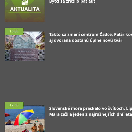
Bytči sa zrazilo päť áut
15:00
Takto sa zmení centrum Čadce. Palárik
aj dvorana dostanú úplne novú tvár
12:30
Slovenské more praskalo vo švíkoch. Li
Mara zažila jeden z najrušnejších dní leta