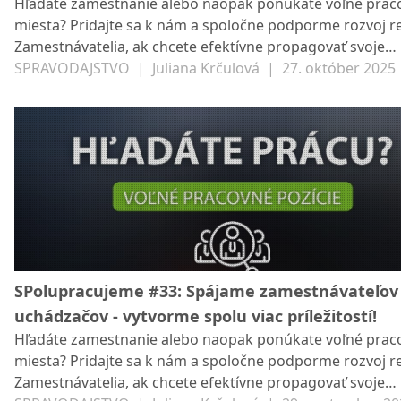
Hľadáte zamestnanie alebo naopak ponúkate voľné prac
miesta? Pridajte sa k nám a spoločne podporme rozvoj r
Zamestnávatelia, ak chcete efektívne propagovať svoje
pracovné ponuky, neváhajte nás kontaktovať na zilina@s
SPRAVODAJSTVO
|
Juliana Krčulová
|
27. október 2025
Radi vám pomôžeme s ich zverejnením na spravodajsko
portáli Žilina SP21. Veríme, že spojením síl môžeme vytvor
pracovných príležitostí a podporiť miestnych podnikateľo
záujemcov o prácu. Poďme na to spoločne!
SPolupracujeme #33: Spájame zamestnávateľov
uchádzačov - vytvorme spolu viac príležitostí!
Hľadáte zamestnanie alebo naopak ponúkate voľné prac
miesta? Pridajte sa k nám a spoločne podporme rozvoj r
Zamestnávatelia, ak chcete efektívne propagovať svoje