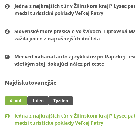
Jedna z najkrajších túr v Žilinskom kraji? Lysec pat
medzi turistické poklady Veľkej Fatry
Slovenské more praskalo vo švíkoch. Liptovská M
zažila jeden z najrušnejších dní leta
Medveď naháňal auto aj cyklistov pri Rajeckej Les
všetkým stojí šokujúci nález pri ceste
Najdiskutovanejšie
4 hod.
1 deň
Týždeň
Jedna z najkrajších túr v Žilinskom kraji? Lysec pat
medzi turistické poklady Veľkej Fatry