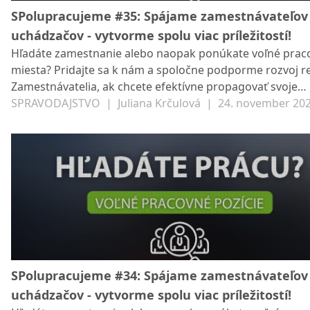
SPolupracujeme #35: Spájame zamestnávateľov
uchádzačov - vytvorme spolu viac príležitostí!
Hľadáte zamestnanie alebo naopak ponúkate voľné prac
miesta? Pridajte sa k nám a spoločne podporme rozvoj r
Zamestnávatelia, ak chcete efektívne propagovať svoje
pracovné ponuky, neváhajte nás kontaktovať na zilina@s
SPRAVODAJSTVO
|
Juliana Krčulová
|
24. november 20
Radi vám pomôžeme s ich zverejnením na spravodajsko
portáli Žilina SP21. Veríme, že spojením síl môžeme vytvor
pracovných príležitostí a podporiť miestnych podnikateľo
záujemcov o prácu. Poďme na to spoločne!
SPolupracujeme #34: Spájame zamestnávateľov
uchádzačov - vytvorme spolu viac príležitostí!