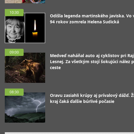
10:30
Odišla legenda martinského javiska. Vo
94 rokov zomrela Helena Sudická
09:00
Medveď naháňal auto aj cyklistov pri Raj
Lesnej. Za všetkým stojí šokujúci nález p
ceste
08:30
Oravu zasiahli krúpy aj prívalový dážď. Ž
kraj čaká ďalšie búrlivé počasie