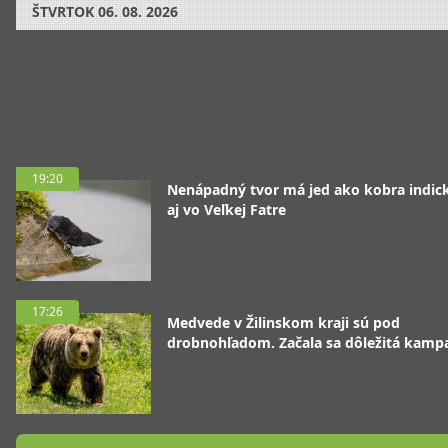
ŠTVRTOK
06. 08. 2026
19:20
Nenápadný tvor má jed ako kobra indická
aj vo Veľkej Fatre
17:26
Medvede v Žilinskom kraji sú pod
drobnohľadom. Začala sa dôležitá kamp