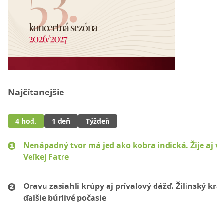
Najčítanejšie
4 hod.
1 deň
Týždeň
Nenápadný tvor má jed ako kobra indická. Žije aj 
Veľkej Fatre
Oravu zasiahli krúpy aj prívalový dážď. Žilinský k
ďalšie búrlivé počasie