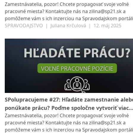
Zamestnávatelia, pozor! Chcete propagovať svoje voľné
príležitostí pre všetkých
pracovné miesta? Kontaktujte nás na zilina@sp21.sk a
pomôžeme vám s ich inzerciou na Spravodajskom portáli 
SP21. Veríme v rast nášho regiónu a chceme podporovať
SPRAVODAJSTVO
|
Juliana Krčulová
|
12. máj 2025
miestnych podnikateľov a záujemcov o prácu. Poďme sp
vytvoriť viac príležitostí pre všetkých!
SPolupracujeme #27: Hľadáte zamestnanie aleb
ponúkate prácu? Poďme spoločne vytvoriť viac
Zamestnávatelia, pozor! Chcete propagovať svoje voľné
príležitostí pre všetkých
pracovné miesta? Kontaktujte nás na zilina@sp21.sk a
pomôžeme vám s ich inzerciou na Spravodajskom portáli 