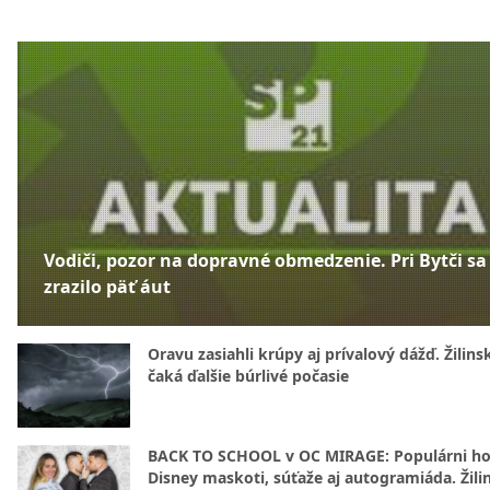
Vodiči, pozor na dopravné obmedzenie. Pri Bytči sa
zrazilo päť áut
Oravu zasiahli krúpy aj prívalový dážď. Žilins
čaká ďalšie búrlivé počasie
BACK TO SCHOOL v OC MIRAGE: Populárni hos
Disney maskoti, súťaže aj autogramiáda. Žili