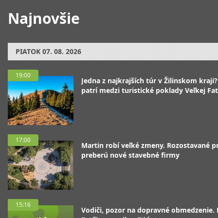
Najnovšie
PIATOK
07. 08. 2026
19:00
Jedna z najkrajších túr v Žilinskom kraji
patrí medzi turistické poklady Veľkej Fa
17:00
Martin robí veľké zmeny. Rozostavané p
preberú nové stavebné firmy
15:16
Vodiči, pozor na dopravné obmedzenie. 