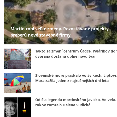
Martin robí veľké zmeny. Rozostavané projekty
preberú nové stavebné firmy
Takto sa zmení centrum Čadce. Palárikov do
dvorana dostanú úplne novú tvár
Slovenské more praskalo vo švíkoch. Liptov
Mara zažila jeden z najrušnejších dní leta
Odišla legenda martinského javiska. Vo veku
rokov zomrela Helena Sudická