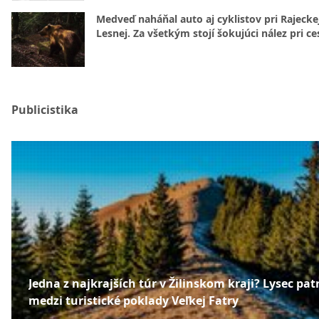
Medveď naháňal auto aj cyklistov pri Rajecke
Lesnej. Za všetkým stojí šokujúci nález pri ce
Publicistika
Jedna z najkrajších túr v Žilinskom kraji? Lysec patr
medzi turistické poklady Veľkej Fatry