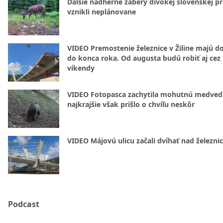
Ďalšie nádherné zábery divokej slovenskej pr
vznikli neplánovane
VIDEO Premostenie železnice v Žiline majú d
do konca roka. Od augusta budú robiť aj cez
víkendy
VIDEO Fotopasca zachytila mohutnú medvedi
najkrajšie však prišlo o chvíľu neskôr
VIDEO Májovú ulicu začali dvíhať nad železni
Podcast