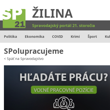
ŽILINA
Kat
Spravodajský portál 21. storočia
Politika
Ekonomika
COVID
Krimi
Šport
Ku
SPolupracujeme
<
Späť na
Spravodajstvo