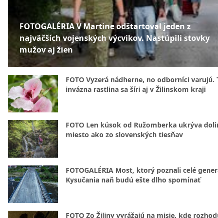
FOTOGALÉRIA V Martine odštartoval jeden z
najväčších vojenských výcvikov. Nastúpili stovky
mužov aj žien
FOTO Vyzerá nádherne, no odborníci varujú. 
invázna rastlina sa šíri aj v Žilinskom kraji
FOTO Len kúsok od Ružomberka ukrýva doli
miesto ako zo slovenských tiesňav
FOTOGALÉRIA Most, ktorý poznali celé gener
Kysučania naň budú ešte dlho spomínať
FOTO Zo Žiliny vyrážajú na misie, kde rozhod