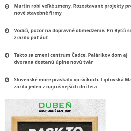
Martin robí veľké zmeny. Rozostavané projekty p
nové stavebné firmy
Vodiči, pozor na dopravné obmedzenie. Pri Bytči s
zrazilo päť áut
Takto sa zmení centrum Čadce. Palárikov dom aj
dvorana dostanú úplne novú tvár
Slovenské more praskalo vo švíkoch. Liptovská M
zažila jeden z najrušnejších dní leta