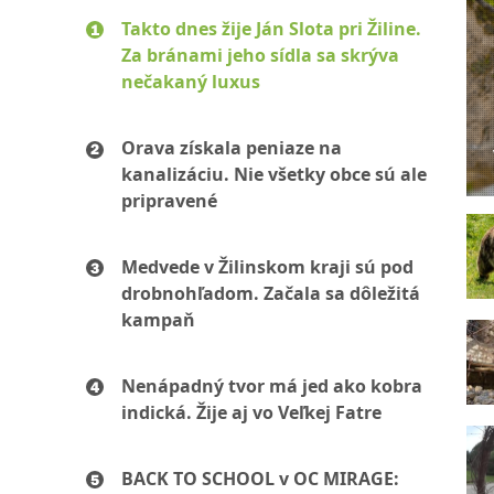
Takto dnes žije Ján Slota pri Žiline.
Za bránami jeho sídla sa skrýva
nečakaný luxus
Orava získala peniaze na
kanalizáciu. Nie všetky obce sú ale
pripravené
Medvede v Žilinskom kraji sú pod
drobnohľadom. Začala sa dôležitá
kampaň
Nenápadný tvor má jed ako kobra
indická. Žije aj vo Veľkej Fatre
BACK TO SCHOOL v OC MIRAGE: