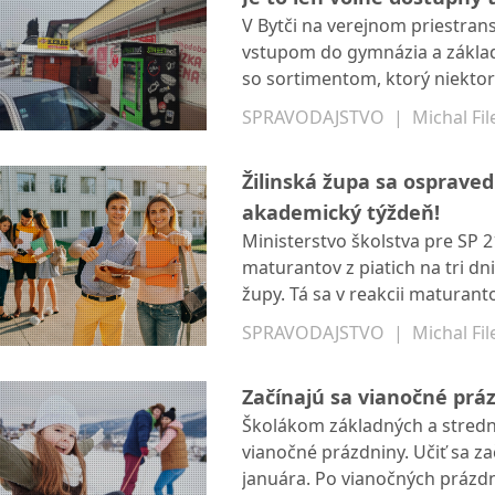
V Bytči na verejnom priestra
vstupom do gymnázia a základn
so sortimentom, ktorý niektor
či žuvací tabak. Mesto, ani s
SPRAVODAJSTVO
|
Michal Fil
Spoločnosť, ktorá automat pr
problém nevidí. Voľne dostupn
Žilinská župa sa osprave
akademický týždeň!
Ministerstvo školstva pre SP 
maturantov z piatich na tri dn
župy. Tá sa v reakcii maturan
na základe nepresnej formulá
SPRAVODAJSTVO
|
Michal Fil
Začínajú sa vianočné prázd
Školákom základných a stredn
vianočné prázdniny. Učiť sa za
januára. Po vianočných prázdn