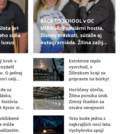
BACK TO SCHOOL v OC
Slota pri
MIRAGE: Populárni hostia,
eho sídla
Disney maskoti, súťaže aj
 luxus
autogramiáda. Žilina zažije
popoludnie plné zábavy
ý krok v
Extrémne teplo
ozdelil
vyvrcholí, v
o. O jednej
Žilinskom kraji sa
orí celý
pripravte na búrky!
kde sa
Horúčavy útočia,
láska,
Žilina ponúka únik.
 história.
Zimný štadión sa
t Kysúc stojí
otvára verejnosti
evu
 obľúbené
Toto bude jedna z
sa môže
najkrajších nocí leta.
nešťastím.
Vychylovka spojí