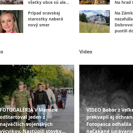
všetky obce sú ale
Na hrad 
pripravené
nevstupu
Prípad oravskej
Na Zámk
starostky naberá
nezaháľal
nový smer
Dobrovoľ
pustili d
opráv
to
Video
FOTOGALÉRIA V Martine
VIDEO Bobor z Veľke
odštartoval jeden z
prekvapil aj ochran
najväčších vojenských
Fotopasca odhalila
výcvikov. Nastúpili stovky
nečakané správani