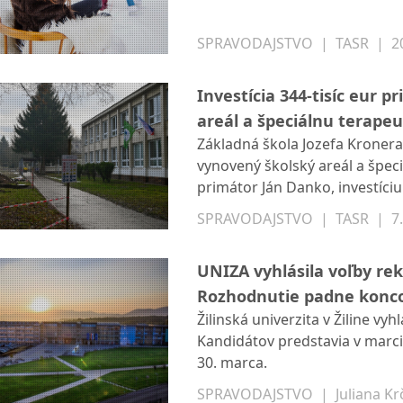
februára počas obnovených j
SPRAVODAJSTVO
|
TASR
|
2
Investícia 344-tisíc eur 
areál a špeciálnu terape
Základná škola Jozefa Kroner
vynovený školský areál a špec
primátor Ján Danko, investíciu 
európskej pomoci, v rámci kto
SPRAVODAJSTVO
|
TASR
|
7
viac ako dva milióny eur na roz
UNIZA vyhlásila voľby rek
Rozhodnutie padne konc
Žilinská univerzita v Žiline vy
Kandidátov predstavia v marc
30. marca.
SPRAVODAJSTVO
|
Juliana Kr