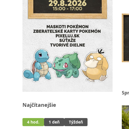
Sp
Najčítanejšie
4 hod.
1 deň
Týždeň