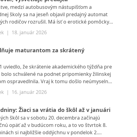
nstve, medzi autobusovým nástupišťom a
ej školy sa na jeseň objavil predajný automat
ých rodičov rozrušil. Má ísť o erotické pomôcky,
amosprávny kraj, o automate nemajú informácie.
ek
|
18. január 2026
evádzkuje, však v ponúkanom sortimente
ý je aj v iných obchodoch.
dlňuje maturantom za skrátený
21 uviedlo, že skrátenie akademického týždňa pre
i bolo schválené na podnet pripomienky žilinskej
tom ospravedlnila. Vraj k tomu došlo neúmyselne,
cie pripomienky.
ek
|
16. január 2026
niny: Žiaci sa vrátia do škôl až v januári
ých škôl sa v sobotu 20. decembra začínajú
čnú opäť až v budúcom roku, a to vo štvrtok 8.
inách si najbližšie oddýchnu v pondelok 2.