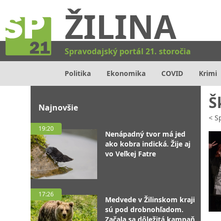
ŽILINA
Spravodajský portál 21. storočia
Politika
Ekonomika
COVID
Krimi
Š
Najnovšie
<
Sp
19:20
Nenápadný tvor má jed
ako kobra indická. Žije aj
vo Veľkej Fatre
17:26
Medvede v Žilinskom kraji
sú pod drobnohľadom.
Začala sa dôležitá kampaň