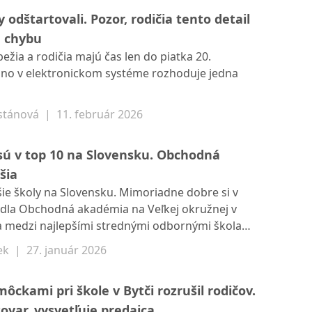
rávnom kraji.
 odštartovali. Pozor, rodičia tento detail
a chybu
bežia a rodičia majú čas len do piatka 20.
, no v elektronickom systéme rozhoduje jedna
stánová
|
11. február 2026
 sú v top 10 na Slovensku. Obchodná
šia
šie školy na Slovensku. Mimoriadne dobre si v
iedla Obchodná akadémia na Veľkej okružnej v
ila medzi najlepšími strednými odbornými školami
ť aj gymnázium na Varšavskej. Zdroj: INEKO.
ek
|
27. január 2026
ckami pri škole v Bytči rozrušil rodičov.
tovar, vysvetľuje predajca