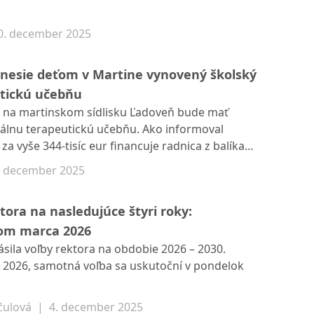
ednodňových polročných prázdnin.
0. december 2025
prinesie deťom v Martine vynovený školský
utickú učebňu
a na martinskom sídlisku Ľadoveň bude mať
iálnu terapeutickú učebňu. Ako informoval
za vyše 344-tisíc eur financuje radnica z balíka
rého mestu Martin a jeho partnerom pridelili
. december 2025
voj vzdelávania a inklúzie.
tora na nasledujúce štyri roky:
om marca 2026
hlásila voľby rektora na obdobie 2026 – 2030.
i 2026, samotná voľba sa uskutoční v pondelok
čulová
|
4. december 2025