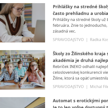
úradníci na Žilinskom samosp
Prihlášky na stredné školy
často prehliadnu a urobi
Prihlášky na stredné školy už 
februára. Znie to jednoducho
zásadná vec.
SPRAVODAJSTVO
|
Radka Ko
Školy zo Žilinského kraja
akadémia je druhá najlep
Rebríček INEKO odhalil najlep
celoslovenskej konkurencii v
Žiline, ktorá sa opäť umiestn
na Slovensku. V TOP 10 je opä
SPRAVODAJSTVO
|
Michal Fil
Automat s erotickými pomô
Je to len voľne dostupný 