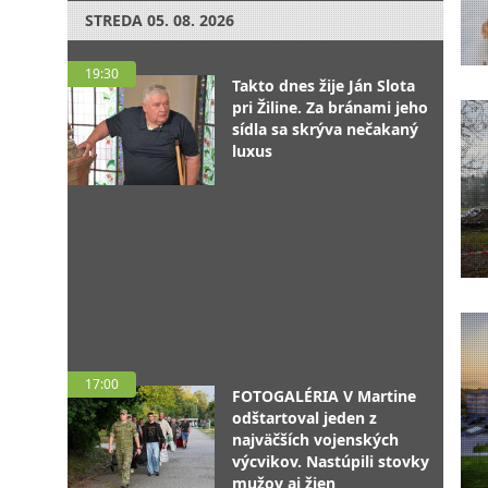
STREDA
05. 08. 2026
19:30
Takto dnes žije Ján Slota
pri Žiline. Za bránami jeho
sídla sa skrýva nečakaný
luxus
17:00
FOTOGALÉRIA V Martine
odštartoval jeden z
najväčších vojenských
výcvikov. Nastúpili stovky
mužov aj žien