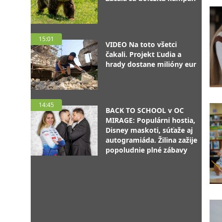
15:01
VIDEO Na toto všetci
čakali. Projekt Ľudia a
hrady dostane milióny eur
14:45
BACK TO SCHOOL v OC
MIRAGE: Populárni hostia,
Disney maskoti, súťaže aj
autogramiáda. Žilina zažije
popoludnie plné zábavy