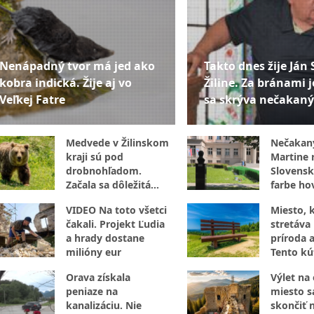
Nenápadný tvor má jed ako
Takto dnes žije Ján 
kobra indická. Žije aj vo
Žiline. Za bránami j
Veľkej Fatre
sa skrýva nečakaný
Medvede v Žilinskom
Nečakan
kraji sú pod
Martine r
drobnohľadom.
Slovensk
Začala sa dôležitá
farbe hov
kampaň
internet
VIDEO Na toto všetci
Miesto, 
čakali. Projekt Ľudia
stretáva 
a hrady dostane
príroda a
milióny eur
Tento kú
za návšt
Orava získala
Výlet na
peniaze na
miesto 
kanalizáciu. Nie
skončiť 