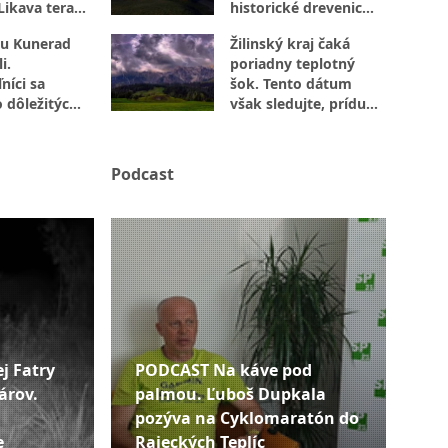
Likava teraz
historické drevenice
jte
s vesmírom
u Kunerad
Žilinský kraj čaká
i.
poriadny teplotný
níci sa
šok. Tento dátum
o dôležitých
však sledujte, prídu
búrky
Podcast
j Fatry
PODCAST Na káve pod
árov.
palmou. Ľuboš Dupkala
pozýva na Cyklomaratón do
e
Rajeckých Teplíc