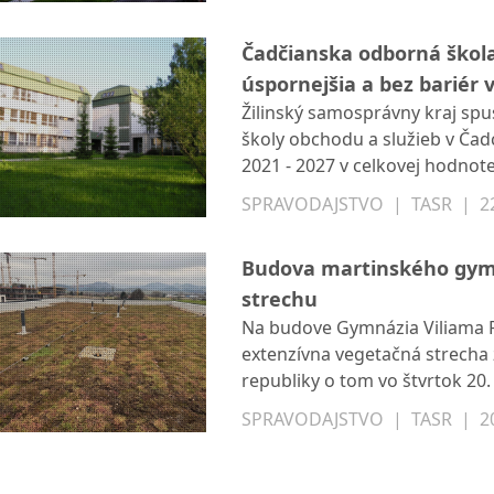
Čadčianska odborná škola 
úspornejšia a bez bariér 
Žilinský samosprávny kraj spu
školy obchodu a služieb v Ča
2021 - 2027 v celkovej hodnote
náročnosti, zlepšenie kvality i
SPRAVODAJSTVO
|
TASR
|
2
všetkých žiakov aj zamestnanc
v piatok 21. novembra inform
Budova martinského gym
strechu
Na budove Gymnázia Viliama P
extenzívna vegetačná strecha z
republiky o tom vo štvrtok 2
samosprávneho kraja Eva Laco
SPRAVODAJSTVO
|
TASR
|
2
strešný plášť a prináša ekolog
vlastnosti budovy a prispejú 
vodou.