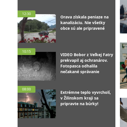
12:30
Orava získala peniaze na
kanalizáciu. Nie všetky
obce sú ale pripravené
10:15
VIDEO Bobor z Veľkej Fatry
prekvapil aj ochranárov.
Fotopasca odhalila
nečakané správanie
08:00
Extrémne teplo vyvrcholí,
v Žilinskom kraji sa
pripravte na búrky!