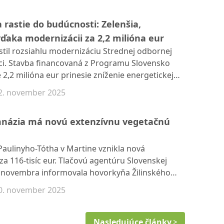
rastie do budúcnosti: Zelenšia,
vďaka modernizácii za 2,2 milióna eur
stil rozsiahlu modernizáciu Strednej odbornej
dci. Stavba financovaná z Programu Slovensko
 2,2 milióna eur prinesie zníženie energetickej
nteriéru školy a bezbariérový prístup pre
2. november 2025
ov. Tlačovú agentúru Slovenskej republiky o tom
ovala hovorkyňa ŽSK Eva Lacová.
názia má novú extenzívnu vegetačnú
aulinyho-Tótha v Martine vznikla nová
a 116-tisíc eur. Tlačovú agentúru Slovenskej
0. novembra informovala hovorkyňa Žilinského
vá. Nová vegetačná strecha nahradila pôvodný
0. november 2025
ické riešenia, ktoré zvýšia tepelnoizolačné
k efektívnejšiemu hospodáreniu s dažďovou
Nasledujúce články