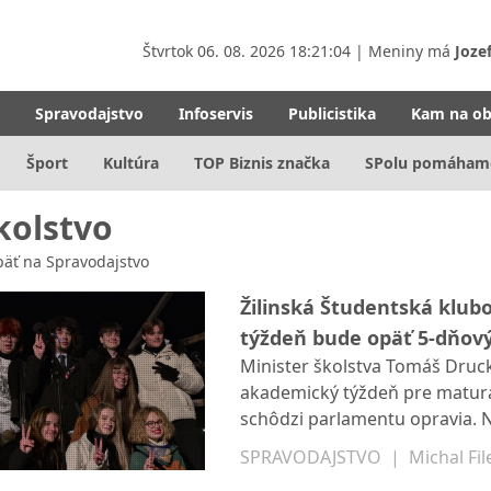
Štvrtok
06. 08. 2026 18:21:05
| Meniny má
Joze
Spravodajstvo
Infoservis
Publicistika
Kam na o
Šport
Kultúra
TOP Biznis značka
SPolu pomáham
kolstvo
äť na
Spravodajstvo
Žilinská Študentská klub
týždeň bude opäť 5-dňov
Minister školstva Tomáš Drucke
akademický týždeň pre maturant
schôdzi parlamentu opravia. N
gymnázia Varšavská združení v
SPRAVODAJSTVO
|
Michal Fil
portál SP 21 zistil, že formul