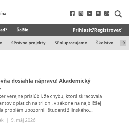
fína
Prihlasiť/Registrovať
bed?
Ďalšie
e
SPrávne projekty
SPolupracujeme
Školstvo
Zd
ovňa dosiahla nápravu! Akademický
ý
r verejne prisľúbil, že chybu, ktorá skracovala
ov z piatich na tri dni, v zákone na najbližšej
a problém upozornili študenti žilinského
 iniciatíve Študentská klubovňa. Spravodajský
ek
|
9. máj 2026
ácia sa do zákona dostala chybou, ktorú spôsobili