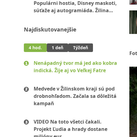
Populárni hostia, Disney maskoti,
súťaže aj autogramiáda. Žilina
zažije popoludnie plné zábavy
Najdiskutovanejšie
4 hod.
1 deň
Týždeň
Fo
Nenápadný tvor má jed ako kobra
indická. Žije aj vo Veľkej Fatre
Medvede v Žilinskom kraji sú pod
drobnohľadom. Začala sa dôležitá
kampaň
VIDEO Na toto všetci čakali.
Projekt Ľudia a hrady dostane
milióny eur