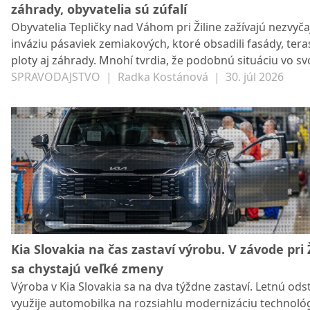
záhrady, obyvatelia sú zúfalí
Obyvatelia Tepličky nad Váhom pri Žiline zažívajú nezvyč
inváziu pásaviek zemiakových, ktoré obsadili fasády, tera
ploty aj záhrady. Mnohí tvrdia, že podobnú situáciu vo sv
obci ešte nezažili.
SPRAVODAJSTVO
|
Radka Kostánová
|
30. júl 2026
Kia Slovakia na čas zastaví výrobu. V závode pri 
sa chystajú veľké zmeny
Výroba v Kia Slovakia sa na dva týždne zastaví. Letnú od
využije automobilka na rozsiahlu modernizáciu technológ