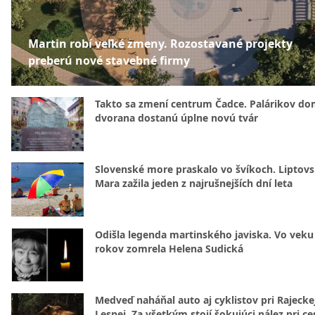
Martin robí veľké zmeny. Rozostavané projekty
preberú nové stavebné firmy
Takto sa zmení centrum Čadce. Palárikov do
dvorana dostanú úplne novú tvár
Slovenské more praskalo vo švíkoch. Liptov
Mara zažila jeden z najrušnejších dní leta
Odišla legenda martinského javiska. Vo veku
rokov zomrela Helena Sudická
Medveď naháňal auto aj cyklistov pri Rajecke
Lesnej. Za všetkým stojí šokujúci nález pri ce