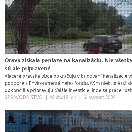
šesť miliónov eur.
Orava získala peniaze na kanalizáciu. Nie všetk
sú ale pripravené
Viaceré oravské obce pokračujú v budovaní kanalizácie 
podpore z Environmentálneho fondu. Kým niektoré už si
dokončili a pripravujú ďalšie investície, inde sa práce roz
pomalšie pre chýbajúcu projektovú pripravenosť.
SPRAVODAJSTVO
|
Michal Filek
|
6. august 2026