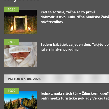
10:30
Keď sa zotmie, začne sa to pravé
dobrodružstvo. Kukuričné bludisko čaká
návštevníkov
08:30
Sedem bábätiek za jeden deň. Takýto bo
júl v žilinskej pôrodnici
PIATOK
07. 08. 2026
19:00
Jedna z najkrajších túr v Žilinskom kraji
patrí medzi turistické poklady Veľkej Fa