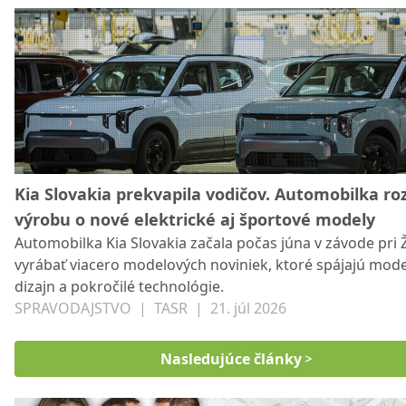
poisťovňa svoje rozhodnutia obhajuje.
Kia Slovakia prekvapila vodičov. Automobilka roz
výrobu o nové elektrické aj športové modely
Automobilka Kia Slovakia začala počas júna v závode pri Ž
vyrábať viacero modelových noviniek, ktoré spájajú mod
dizajn a pokročilé technológie.
SPRAVODAJSTVO
|
TASR
|
21. júl 2026
Nasledujúce články