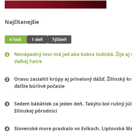
Najčítanejšie
4 hod.
1 deň
Týždeň
Nenápadný tvor má jed ako kobra indická. Žije aj 
Veľkej Fatre
Oravu zasiahli krúpy aj prívalový dážď. Žilinský k
ďalšie búrlivé počasie
Sedem bábätiek za jeden deň. Takýto bol rušný júl
žilinskej pôrodnici
Slovenské more praskalo vo švíkoch. Liptovská M