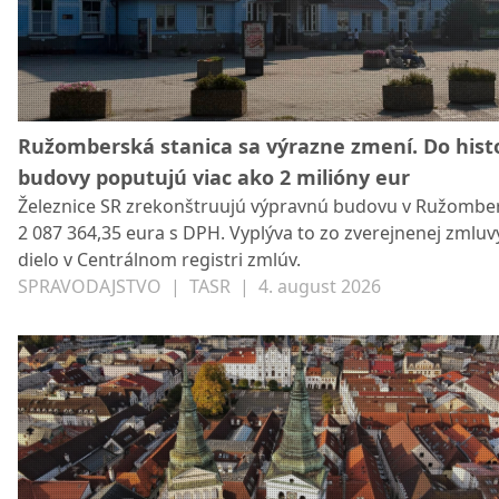
Ružomberská stanica sa výrazne zmení. Do histo
budovy poputujú viac ako 2 milióny eur
Železnice SR zrekonštruujú výpravnú budovu v Ružombe
2 087 364,35 eura s DPH. Vyplýva to zo zverejnenej zmluv
dielo v Centrálnom registri zmlúv.
SPRAVODAJSTVO
|
TASR
|
4. august 2026