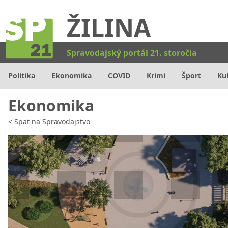
ŽILINA
Kat
Spravodajský portál 21. storočia
Politika
Ekonomika
COVID
Krimi
Šport
Ku
Ekonomika
<
Späť na
Spravodajstvo