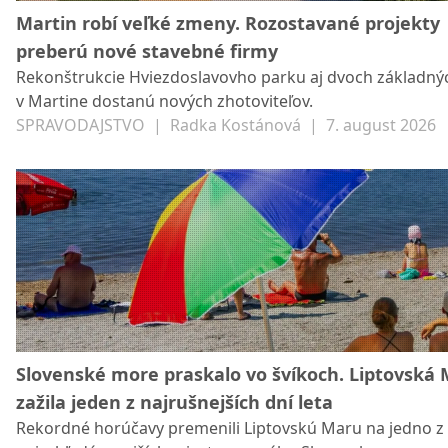
Martin robí veľké zmeny. Rozostavané projekty
preberú nové stavebné firmy
Rekonštrukcie Hviezdoslavovho parku aj dvoch základný
v Martine dostanú nových zhotoviteľov.
SPRAVODAJSTVO
|
Radka Kostánová
|
7. august 2026
Slovenské more praskalo vo švíkoch. Liptovská
zažila jeden z najrušnejších dní leta
Rekordné horúčavy premenili Liptovskú Maru na jedno z