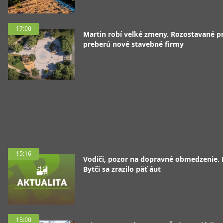
17:00
Martin robí veľké zmeny. Rozostavané p
preberú nové stavebné firmy
15:16
Vodiči, pozor na dopravné obmedzenie. 
Bytči sa zrazilo päť áut
15:00