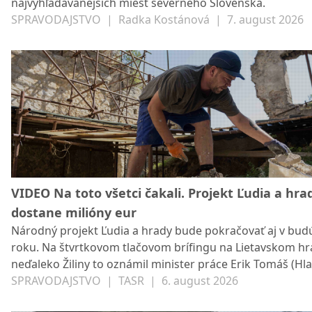
najvyhľadávanejších miest severného Slovenska.
SPRAVODAJSTVO
|
Radka Kostánová
|
7. august 2026
VIDEO Na toto všetci čakali. Projekt Ľudia a hra
dostane milióny eur
Národný projekt Ľudia a hrady bude pokračovať aj v bu
roku. Na štvrtkovom tlačovom brífingu na Lietavskom h
neďaleko Žiliny to oznámil minister práce Erik Tomáš (Hla
Uviedol, že finančná podpora by mala byť približne v rov
SPRAVODAJSTVO
|
TASR
|
6. august 2026
výške, ako tento rok, kedy na projekt bolo vyčlenených v