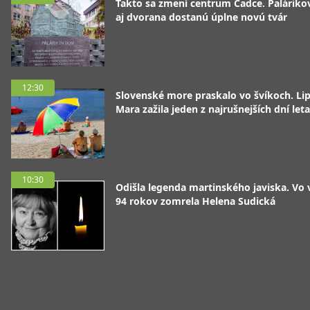
Takto sa zmení centrum Čadce. Palárik
aj dvorana dostanú úplne novú tvár
12:30
Slovenské more praskalo vo švíkoch. Li
Mara zažila jeden z najrušnejších dní leta
10:30
Odišla legenda martinského javiska. Vo
94 rokov zomrela Helena Sudická