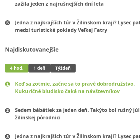
zažila jeden z najrušnejších dní leta
Jedna z najkrajších túr v Žilinskom kraji? Lysec pat
medzi turistické poklady Veľkej Fatry
Najdiskutovanejšie
4 hod.
1 deň
Týždeň
Keď sa zotmie, začne sa to pravé dobrodružstvo.
Kukuričné bludisko čaká na návštevníkov
Sedem bábätiek za jeden deň. Takýto bol rušný júl
žilinskej pôrodnici
Jedna z najkrajších túr v Žilinskom kraji? Lysec pat