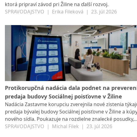
ktorá pripraví závod pri Žiline na ďalší rozvoj.
SPRAVODAJSTVO
|
Erika Fileková
|
23. júl 2026
Protikorupčná nadácia dala podnet na preveren
predaja budovy Sociálnej poisťovne v Žiline
Nadácia Zastavme korupciu zverejnila nové zistenia týkaj
predaja bývalej budovy Sociálnej poisťovne v Žiline a kúpy
nového sídla. Poukazuje na rozdielne znalecké posudky,
otázniky okolo ocenenia nehnuteľností a avizuje, že celý 
SPRAVODAJSTVO
|
Michal Filek
|
23. júl 2026
nechá preveriť orgánmi činnými v trestnom konaní. Soci