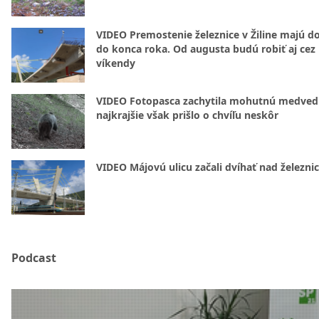
VIDEO Premostenie železnice v Žiline majú d
do konca roka. Od augusta budú robiť aj cez
víkendy
VIDEO Fotopasca zachytila mohutnú medvedi
najkrajšie však prišlo o chvíľu neskôr
VIDEO Májovú ulicu začali dvíhať nad železni
Podcast