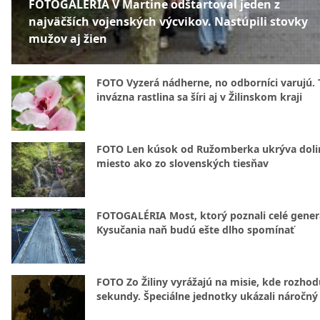
FOTOGALÉRIA V Martine odštartoval jeden z
najväčších vojenských výcvikov. Nastúpili stovky
mužov aj žien
FOTO Vyzerá nádherne, no odborníci varujú. 
invázna rastlina sa šíri aj v Žilinskom kraji
FOTO Len kúsok od Ružomberka ukrýva doli
miesto ako zo slovenských tiesňav
FOTOGALÉRIA Most, ktorý poznali celé gener
Kysučania naň budú ešte dlho spomínať
FOTO Zo Žiliny vyrážajú na misie, kde rozhod
sekundy. Špeciálne jednotky ukázali náročný