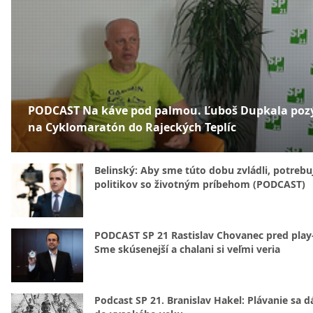
PODCAST Na káve pod palmou. Ľuboš Dupkala poz
na Cyklomaratón do Rajeckých Teplíc
Belinský: Aby sme túto dobu zvládli, potreb
politikov so životným príbehom (PODCAST)
PODCAST SP 21 Rastislav Chovanec pred play-
Sme skúsenejší a chalani si veľmi veria
Podcast SP 21. Branislav Hakel: Plávanie sa d