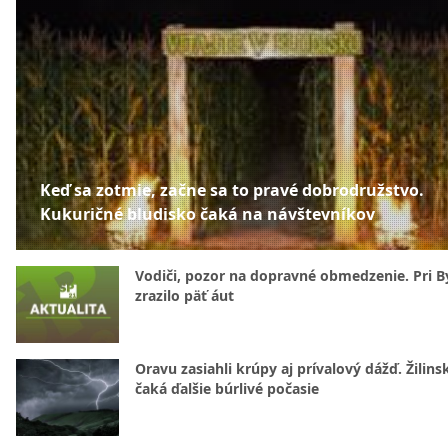
Keď sa zotmie, začne sa to pravé dobrodružstvo.
Kukuričné bludisko čaká na návštevníkov
Vodiči, pozor na dopravné obmedzenie. Pri By
zrazilo päť áut
Oravu zasiahli krúpy aj prívalový dážď. Žilins
čaká ďalšie búrlivé počasie