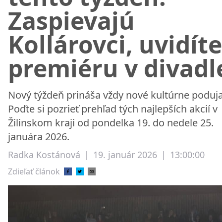
Zaspievajú
Kollárovci, uvidíte
premiéru v divadl
Nový týždeň prináša vždy nové kultúrne poduja
Poďte si pozrieť prehľad tých najlepších akcií v
Žilinskom kraji od pondelka 19. do nedele 25.
januára 2026.
Radka Kostánová
|
19. január 2026
|
13:00:00
Zdieľať článok