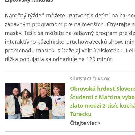
Náročný týždeň môžete uzatvoriť s deťmi na karne
zábavným programom pre najmenších. Chystajte s
masky. Tešiť sa môžete na zábavný program pre de
interaktívno kúzelnícko-bruchovraveckú show, min
promenádu masiek, súťaže aj voľnú diskotéku. Cel
dĺžka podujatia sa odhaduje na 120 minút.
SÚVISIACI ČLÁNOK
Obrovská hrdosť Sloven
Študenti z Martina vybo
zlato medzi 2-tisíc kuch
Turecku
Čítajte viac
>