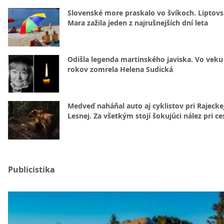
Slovenské more praskalo vo švíkoch. Liptov
Mara zažila jeden z najrušnejších dní leta
Odišla legenda martinského javiska. Vo veku
rokov zomrela Helena Sudická
Medveď naháňal auto aj cyklistov pri Rajecke
Lesnej. Za všetkým stojí šokujúci nález pri ce
Publicistika