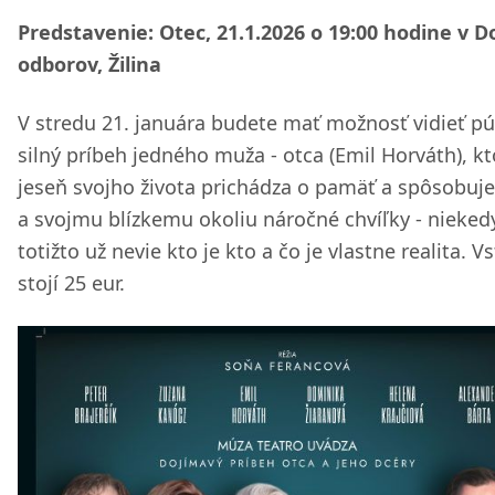
Predstavenie: Otec, 21.1.2026 o 19:00 hodine v 
odborov, Žilina
V stredu 21. januára budete mať možnosť vidieť pú
silný príbeh jedného muža - otca (Emil Horváth), kt
jeseň svojho života prichádza o pamäť a spôsobuj
a svojmu blízkemu okoliu náročné chvíľky - nieked
totižto už nevie kto je kto a čo je vlastne realita. 
stojí 25 eur.