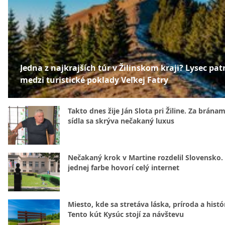
Jedna z najkrajších túr v Žilinskom kraji? Lysec patr
medzi turistické poklady Veľkej Fatry
Takto dnes žije Ján Slota pri Žiline. Za bránam
sídla sa skrýva nečakaný luxus
Nečakaný krok v Martine rozdelil Slovensko.
jednej farbe hovorí celý internet
Miesto, kde sa stretáva láska, príroda a histó
Tento kút Kysúc stojí za návštevu