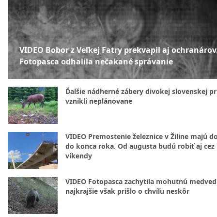
VIDEO Bobor z Veľkej Fatry prekvapil aj ochranárov
Fotopasca odhalila nečakané správanie
Ďalšie nádherné zábery divokej slovenskej pr
vznikli neplánovane
VIDEO Premostenie železnice v Žiline majú d
do konca roka. Od augusta budú robiť aj cez
víkendy
VIDEO Fotopasca zachytila mohutnú medvedi
najkrajšie však prišlo o chvíľu neskôr