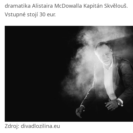
dramatika Alistaira McDowalla Kapitán Skvělouš.
Vstupné stojí 30 eur.
Zdroj: divadlozilina.eu