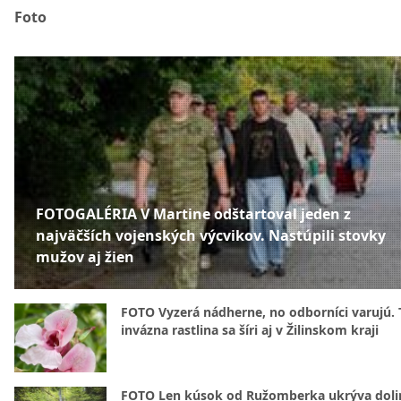
Foto
FOTOGALÉRIA V Martine odštartoval jeden z
najväčších vojenských výcvikov. Nastúpili stovky
mužov aj žien
FOTO Vyzerá nádherne, no odborníci varujú. 
invázna rastlina sa šíri aj v Žilinskom kraji
FOTO Len kúsok od Ružomberka ukrýva doli