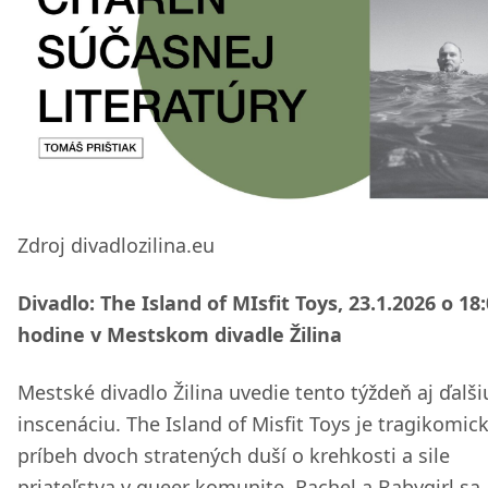
Zdroj divadlozilina.eu
Divadlo: The Island of MIsfit Toys, 23.1.2026 o 18
hodine v Mestskom divadle Žilina
Mestské divadlo Žilina uvedie tento týždeň aj ďalš
inscenáciu. The Island of Misfit Toys je tragikomic
príbeh dvoch stratených duší o krehkosti a sile
priateľstva v queer komunite. Rachel a Babygirl sa