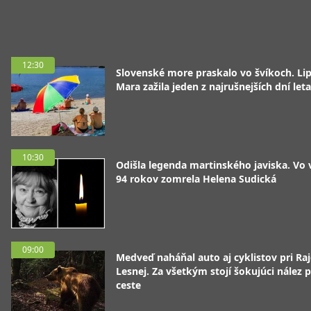
12:30
Slovenské more praskalo vo švíkoch. Li
Mara zažila jeden z najrušnejších dní leta
10:30
Odišla legenda martinského javiska. Vo
94 rokov zomrela Helena Sudická
09:00
Medveď naháňal auto aj cyklistov pri Raj
Lesnej. Za všetkým stojí šokujúci nález p
ceste