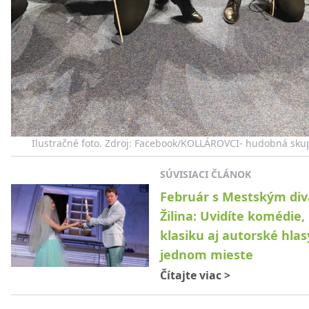
Ilustračné foto. Zdroj: Facebook/KOLLÁROVCI- hudobná sku
SÚVISIACI ČLÁNOK
Február s Mestským di
Žilina: Uvidíte komédie,
klasiku aj autorské hlas
jednom mieste
Čítajte viac
>