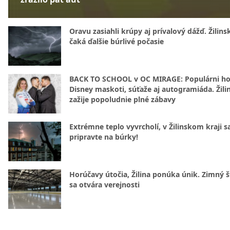
Oravu zasiahli krúpy aj prívalový dážď. Žilins
čaká ďalšie búrlivé počasie
BACK TO SCHOOL v OC MIRAGE: Populárni hos
Disney maskoti, súťaže aj autogramiáda. Žili
zažije popoludnie plné zábavy
Extrémne teplo vyvrcholí, v Žilinskom kraji s
pripravte na búrky!
Horúčavy útočia, Žilina ponúka únik. Zimný 
sa otvára verejnosti