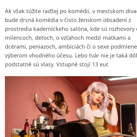
Ak však túžite radšej po komédii, v mestskom diva
bude drsná komédia v čisto ženskom obsadení z
prostredia kaderníckeho salóna, kde sú rozhovory 
milencoch, deťoch, o vzťahoch medzi matkami a
dcérami, peniazoch, ambíciách či o sexe podmien
výberom vhodného účesu. Lebo tvár nie je taká dôl
podstatné sú vlasy. Vstupné stojí 13 eur.