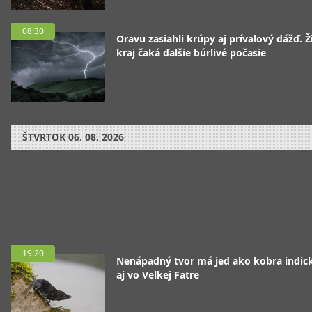
08:30
Oravu zasiahli krúpy aj prívalový dážď. Ž
kraj čaká ďalšie búrlivé počasie
ŠTVRTOK
06. 08. 2026
19:20
Nenápadný tvor má jed ako kobra indická
aj vo Veľkej Fatre