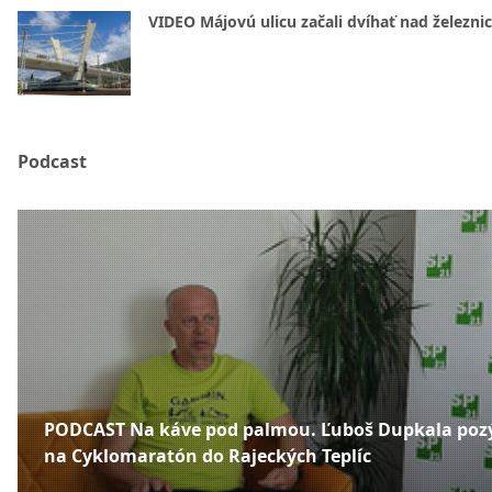
VIDEO Májovú ulicu začali dvíhať nad železni
Podcast
PODCAST Na káve pod palmou. Ľuboš Dupkala poz
na Cyklomaratón do Rajeckých Teplíc