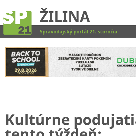
ŽILINA
Kat
Spravodajský portál 21. storočia
Kultúrne podujati
tento týždeň: