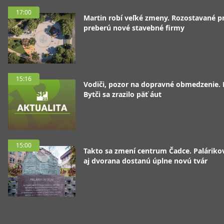
17:00
Martin robí veľké zmeny. Rozostavané p
preberú nové stavebné firmy
15:16
Vodiči, pozor na dopravné obmedzenie. 
Bytči sa zrazilo päť áut
15:00
Takto sa zmení centrum Čadce. Palárik
aj dvorana dostanú úplne novú tvár