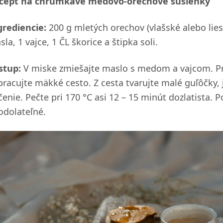
cept na chrumkavé medovo-orechové sušienky
grediencie:
200 g mletých orechov (vlašské alebo lies
la, 1 vajce, 1 ČL škorice a štipka soli.
stup:
V miske zmiešajte maslo s medom a vajcom. Pri
pracujte mäkké cesto. Z cesta tvarujte malé guľôčky,
čenie. Pečte pri 170 °C asi 12 – 15 minút dozlatista.
odolateľné.