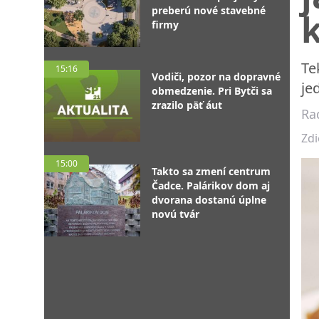
preberú nové stavebné
firmy
Te
15:16
Vodiči, pozor na dopravné
je
obmedzenie. Pri Bytči sa
zrazilo päť áut
Ra
Zdi
15:00
Takto sa zmení centrum
Čadce. Palárikov dom aj
dvorana dostanú úplne
novú tvár