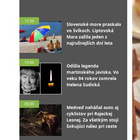
12:30
Slovenské more praskalo
vo švíkoch. Liptovská
Mara zažila jeden z
najrušnejších dní leta
10:30
Odišla legenda
martinského javiska. Vo
veku 94 rokov zomrela
Helena Sudická
09:00
Medveď naháňal auto aj
cyklistov pri Rajeckej
Lesnej. Za všetkým stojí
šokujúci nález pri ceste