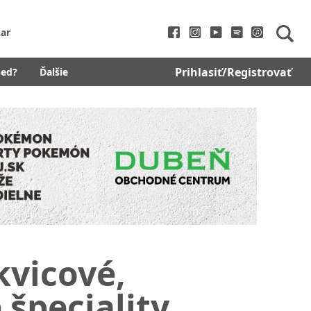
ar
Prihlasiť/Registrovať
bed?
Ďalšie
kvicové,
špeciality,