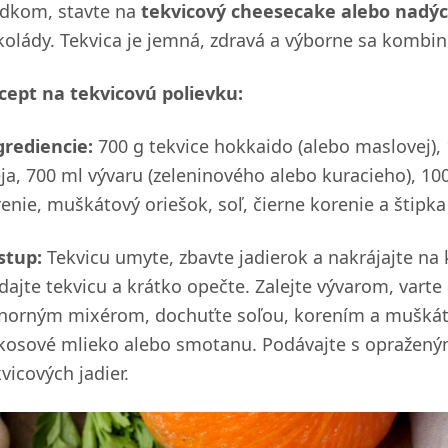
adkom, stavte na
tekvicový cheesecake alebo nadý
kolády. Tekvica je jemná, zdravá a výborne sa kombin
cept na tekvicovú polievku:
grediencie:
700 g tekvice hokkaido (alebo maslovej), 1
eja, 700 ml vývaru (zeleninového alebo kuracieho), 
renie, muškátový oriešok, soľ, čierne korenie a štipka
stup:
Tekvicu umyte, zbavte jadierok a nakrájajte na k
idajte tekvicu a krátko opečte. Zalejte vývarom, vart
norným mixérom, dochuťte soľou, korením a muškát
kosové mlieko alebo smotanu. Podávajte s opražený
vicových jadier.