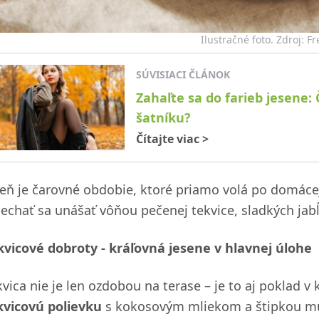
Ilustračné foto. Zdroj: F
SÚVISIACI ČLÁNOK
Zahaľte sa do farieb jesene:
šatníku?
Čítajte viac
>
seň je čarovné obdobie, ktoré priamo volá po domácej p
nechať sa unášať vôňou pečenej tekvice, sladkých jab
kvicové dobroty - kráľovná jesene v hlavnej úlohe
kvica nie je len ozdobou na terase – je to aj poklad v
kvicovú polievku
s kokosovým mliekom a štipkou mu