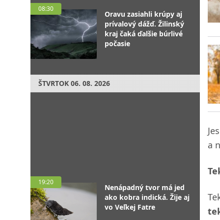
08:30
Oravu zasiahli krúpy aj
prívalový dážď. Žilinský
kraj čaká ďalšie búrlivé
počasie
ŠTVRTOK
06. 08. 2026
Je
a 
Te
19:20
Nenápadný tvor má jed
Te
ako kobra indická. Žije aj
vo Veľkej Fatre
te