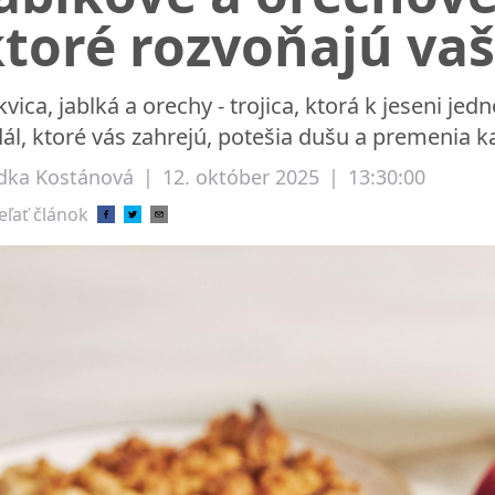
ktoré rozvoňajú va
kvica, jablká a orechy - trojica, ktorá k jeseni je
dál, ktoré vás zahrejú, potešia dušu a premenia 
dka Kostánová
|
12. október 2025
|
13:30:00
eľať článok