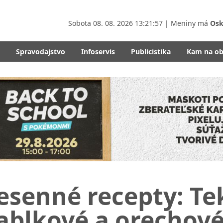
Sobota
08. 08. 2026 13:21:59
| Meniny má
Osk
Spravodajstvo
Infoservis
Publicistika
Kam na o
esenné recepty: Te
ablkové a orechové 