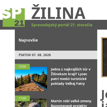
ŽILINA
Spravodajský portál 21. storočia
Najnovšie
PIATOK
07. 08. 2026
19:00
Jedna z najkrajších túr v
Žilinskom kraji? Lysec
patrí medzi turistické
poklady Veľkej Fatry
J
17:00
j
Martin robí veľké zmeny.
Rozostavané projekty