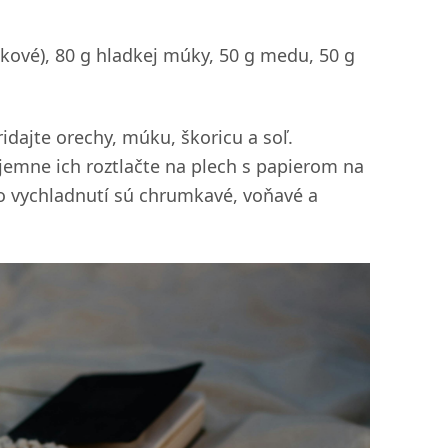
kové), 80 g hladkej múky, 50 g medu, 50 g
dajte orechy, múku, škoricu a soľ.
 jemne ich roztlačte na plech s papierom na
 Po vychladnutí sú chrumkavé, voňavé a