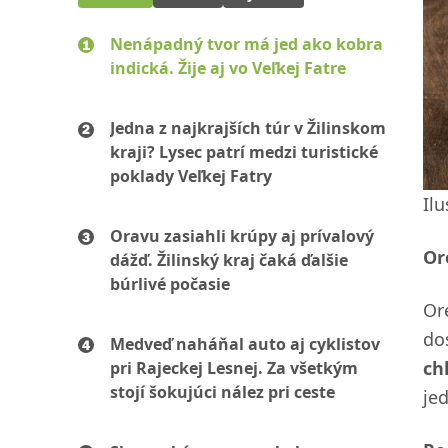
Nenápadný tvor má jed ako kobra
indická. Žije aj vo Veľkej Fatre
Jedna z najkrajších túr v Žilinskom
kraji? Lysec patrí medzi turistické
poklady Veľkej Fatry
Il
Oravu zasiahli krúpy aj prívalový
Or
dážď. Žilinský kraj čaká ďalšie
búrlivé počasie
Or
do
Medveď naháňal auto aj cyklistov
ch
pri Rajeckej Lesnej. Za všetkým
stojí šokujúci nález pri ceste
je