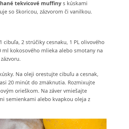
chané tekvicové muffiny
s kúskami
uje so škoricou, zázvorom či vanilkou.
 cibuľa, 2 strúčiky cesnaku, 1 PL olivového
100 ml kokosového mlieka alebo smotany na
 zázvoru.
úsky. Na oleji orestujte cibuľu a cesnak,
e asi 20 minút do zmäknutia. Rozmixujte
ovým orieškom. Na záver vmiešajte
mi semienkami alebo kvapkou oleja z