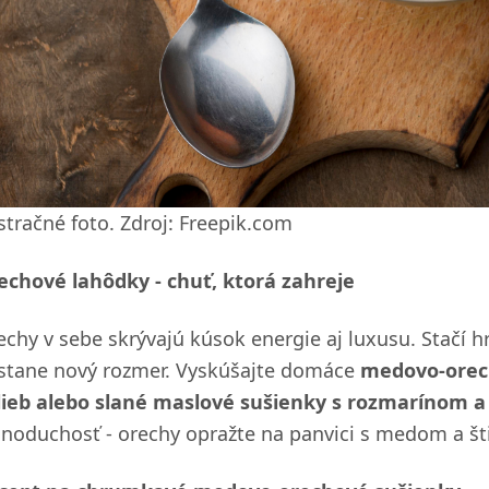
ustračné foto. Zdroj: Freepik.com
echové lahôdky - chuť, ktorá zahreje
echy v sebe skrývajú kúsok energie aj luxusu. Stačí hr
stane nový rozmer. Vyskúšajte domáce
medovo-orec
lieb alebo slané maslové sušienky s rozmarínom a
dnoduchosť - orechy opražte na panvici s medom a št