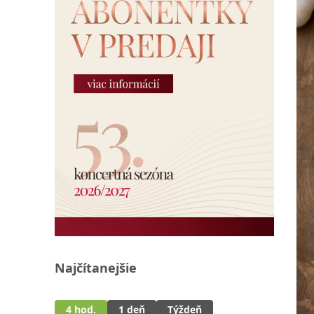
Najčítanejšie
4 hod.
1 deň
Týždeň