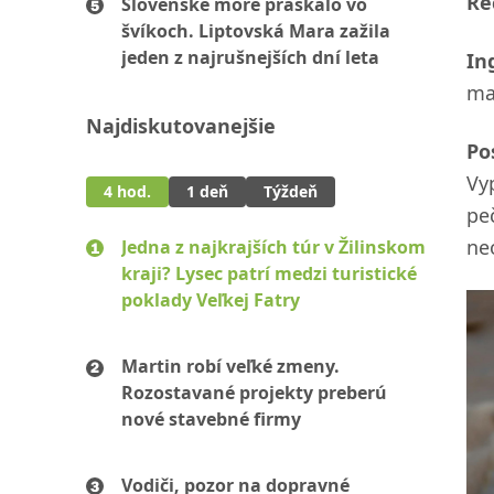
Re
Slovenské more praskalo vo
švíkoch. Liptovská Mara zažila
jeden z najrušnejších dní leta
In
mas
Najdiskutovanejšie
Po
Vy
4 hod.
1 deň
Týždeň
pe
ne
Jedna z najkrajších túr v Žilinskom
kraji? Lysec patrí medzi turistické
poklady Veľkej Fatry
Martin robí veľké zmeny.
Rozostavané projekty preberú
nové stavebné firmy
Vodiči, pozor na dopravné