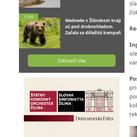
sl
čo
17:26
Medvede v Žilinskom kraji
sú pod drobnohľadom.
Re
Začala sa dôležitá kampaň
In
ol
Zobraziť viac
va
Po
pr
po
ko
tek