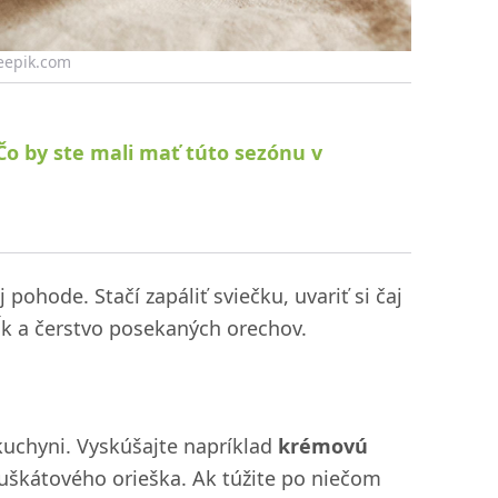
reepik.com
 Čo by ste mali mať túto sezónu v
ohode. Stačí zapáliť sviečku, uvariť si čaj
ĺk a čerstvo posekaných orechov.
 kuchyni. Vyskúšajte napríklad
krémovú
škátového orieška. Ak túžite po niečom