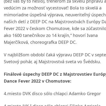
(bez vás by to nešlo), trénerom za skvelú prípravu 
vedúcim za možnosť vycestovať! Bola to skvelá a
mimoriadne úspešná výprava, neuveriteľný úspech
našich detí z DEEP DC na Majstrovstvách Európy D
Fever 2022 v českom Chomutove, kde sa zúčastnilo
ako 1600 tanečníkov zo 14 krajín,“ hovorí Ivana
Majerčíková, choreografka DEEP DC.
V najbližšom období čaká výpravu DEEP DC v sept
Svetový pohár, aj Majstrovstvá sveta vo Švédsku.
Finálové úspechy DEEP DC z Majstrovstiev Európ
Dance Fever 2022 v Chomutove:
4.miesto DVK disco sólo chlapci Adamko Gregor