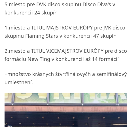
5.miesto pre DVK disco skupinu Disco Diva's v
konkurencii 24 skupín
1.miesto a TITUL MAJSTROV EURÓPY pre JVK disco
skupinu Flaming Stars v konkurencii 47 skupín
2.miesto a TITUL VICEMAJSTROV EURÓPY pre disco
formáciu New Ting v konkurencii až 14 formácií
+množstvo krásnych štvrťfinálovyćh a semifinálov
umiestnení.