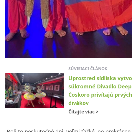
SÚVISIACI ČLÁNOK
Uprostred sídliska vytvor
súkromné Divadlo Deep
Čoskoro privítajú prvýc
divákov
Čítajte viac
>
„Boli to neskutočné dni, veľmi ťažké, no prekrásne