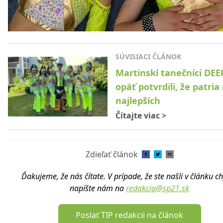
SÚVISIACI ČLÁNOK
Martinskí tanečníci DEE
opäť potvrdili, že patri
najlepších
Čítajte viac
>
Zdieľať článok
Ďakujeme, že nás čítate. V prípade, že ste našli v článku c
napíšte nám na
redakcia@sp21.sk
Poslať TIP redakcii na článok