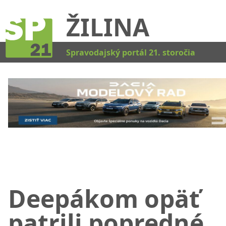
ŽILINA
Kat
Spravodajský portál 21. storočia
Deepákom opäť
patrili popredné