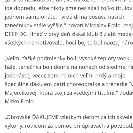
ide dopredu, ešte nikdy sme nezískali toľko titulov
jednom šampionáte. Tvrdá drina posúva našich
tanečníkov stále vyššie,” hovorí Miroslav Frolo, maj
DEEP DC. Hneď v prvý deň získal klub 3 zlaté medai
všetkých namotivovalo, hoci boj to bol naozaj náro
„Veľmi ťažké podmienky boli, vysoké teploty vonku 
hale, tanečníci boli denne na nohách od siedmej r
jedenástej večer, som na nich veľmi hrdý a moje
špeciálne ďakujem patrí choreografke a trénerke I
Majerčíkovej, ktorá stojí za všetkými titulmi,“ dodá
Mirko Frolo.
„Obrovské ĎAKUJEME všetkým deťom za ich skvelé
výkony, rodičom za pomoc pri úpravách a povzbud