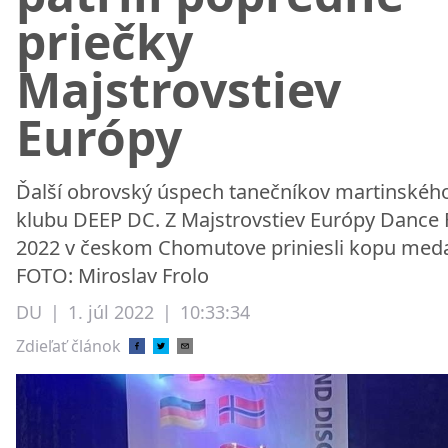
priečky
Majstrovstiev
Európy
Ďalší obrovský úspech tanečníkov martinskéh
klubu DEEP DC. Z Majstrovstiev Európy Dance 
2022 v českom Chomutove priniesli kopu medai
FOTO: Miroslav Frolo
DU
|
1. júl 2022
|
10:33:34
Zdieľať článok