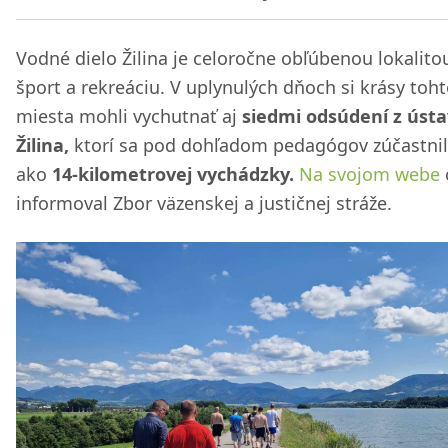
Vodné dielo Žilina je celoročne obľúbenou lokalito
šport a rekreáciu. V uplynulých dňoch si krásy toh
miesta mohli vychutnať aj
siedmi odsúdení z úst
Žilina,
ktorí sa pod dohľadom pedagógov zúčastnili
ako
14-kilometrovej vychádzky.
Na svojom webe
informoval Zbor väzenskej a justičnej stráže.