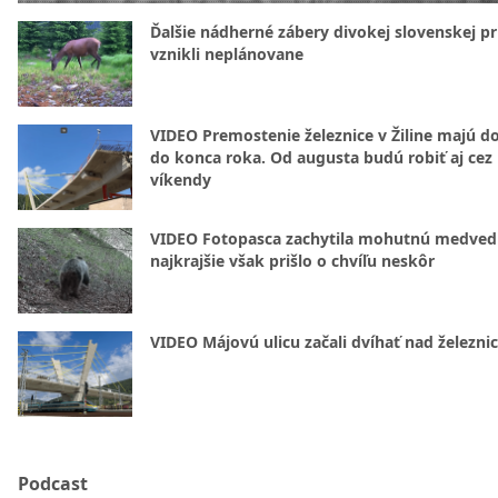
Ďalšie nádherné zábery divokej slovenskej pr
vznikli neplánovane
VIDEO Premostenie železnice v Žiline majú d
do konca roka. Od augusta budú robiť aj cez
víkendy
VIDEO Fotopasca zachytila mohutnú medvedi
najkrajšie však prišlo o chvíľu neskôr
VIDEO Májovú ulicu začali dvíhať nad železni
Podcast