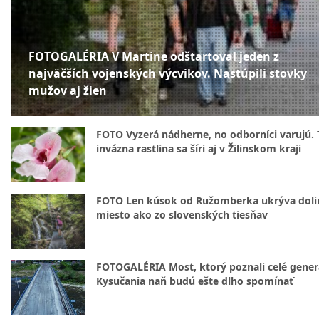
FOTOGALÉRIA V Martine odštartoval jeden z
najväčších vojenských výcvikov. Nastúpili stovky
mužov aj žien
FOTO Vyzerá nádherne, no odborníci varujú. 
invázna rastlina sa šíri aj v Žilinskom kraji
FOTO Len kúsok od Ružomberka ukrýva doli
miesto ako zo slovenských tiesňav
FOTOGALÉRIA Most, ktorý poznali celé gener
Kysučania naň budú ešte dlho spomínať