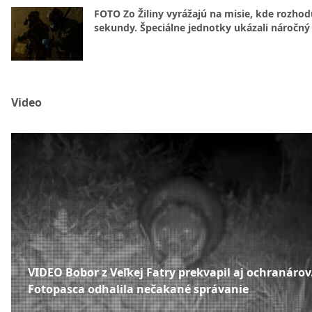
FOTO Zo Žiliny vyrážajú na misie, kde rozhod
sekundy. Špeciálne jednotky ukázali náročný
Video
VIDEO Bobor z Veľkej Fatry prekvapil aj ochranárov
Fotopasca odhalila nečakané správanie