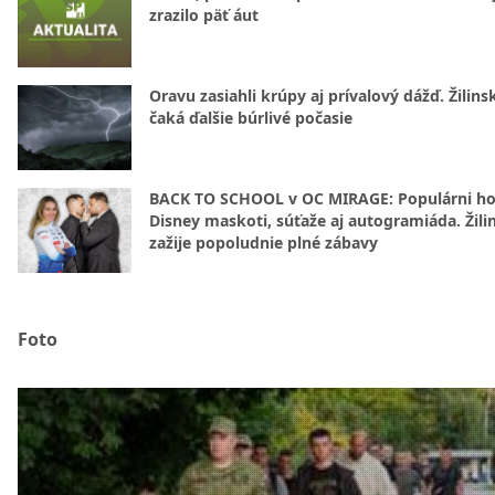
zrazilo päť áut
Oravu zasiahli krúpy aj prívalový dážď. Žilins
čaká ďalšie búrlivé počasie
BACK TO SCHOOL v OC MIRAGE: Populárni hos
Disney maskoti, súťaže aj autogramiáda. Žili
zažije popoludnie plné zábavy
Foto