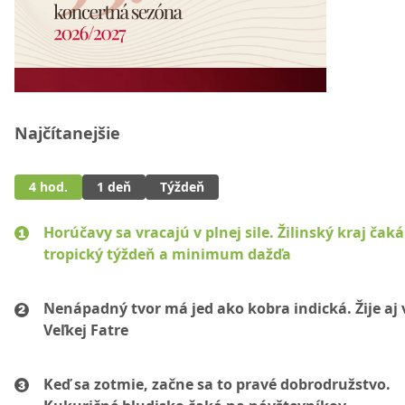
Najčítanejšie
4 hod.
1 deň
Týždeň
Horúčavy sa vracajú v plnej sile. Žilinský kraj čaká
tropický týždeň a minimum dažďa
Nenápadný tvor má jed ako kobra indická. Žije aj 
Veľkej Fatre
Keď sa zotmie, začne sa to pravé dobrodružstvo.