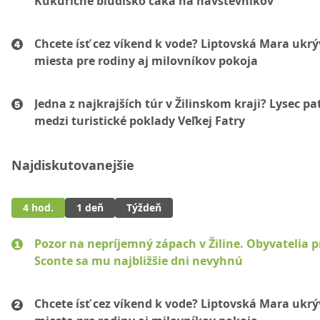
Kukuričné bludisko čaká na návštevníkov
Chcete ísť cez víkend k vode? Liptovská Mara ukr
miesta pre rodiny aj milovníkov pokoja
Jedna z najkrajších túr v Žilinskom kraji? Lysec pat
medzi turistické poklady Veľkej Fatry
Najdiskutovanejšie
4 hod.
1 deň
Týždeň
Pozor na nepríjemný zápach v Žiline. Obyvatelia p
Sconte sa mu najbližšie dni nevyhnú
Chcete ísť cez víkend k vode? Liptovská Mara ukr