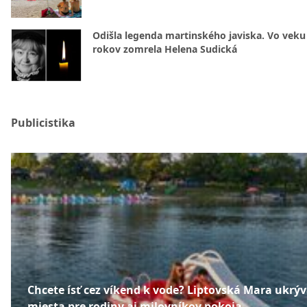
Odišla legenda martinského javiska. Vo veku
rokov zomrela Helena Sudická
Publicistika
Chcete ísť cez víkend k vode? Liptovská Mara ukrý
miesta pre rodiny aj milovníkov pokoja