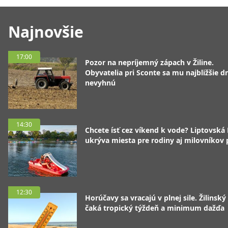
Najnovšie
17:00
Pozor na nepríjemný zápach v Žiline.
Obyvatelia pri Sconte sa mu najbližšie d
nevyhnú
14:30
Chcete ísť cez víkend k vode? Liptovská
ukrýva miesta pre rodiny aj milovníkov
12:30
Horúčavy sa vracajú v plnej sile. Žilinský
čaká tropický týždeň a minimum dažďa