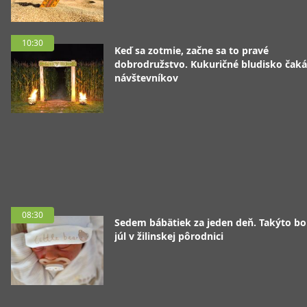
10:30
Keď sa zotmie, začne sa to pravé
dobrodružstvo. Kukuričné bludisko čaká
návštevníkov
08:30
Sedem bábätiek za jeden deň. Takýto bo
júl v žilinskej pôrodnici