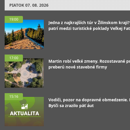
PIATOK
07. 08. 2026
19:00
Jedna z najkrajších túr v Žilinskom kraji
patrí medzi turistické poklady Veľkej Fa
17:00
Martin robí veľké zmeny. Rozostavané p
preberú nové stavebné firmy
15:16
Vodiči, pozor na dopravné obmedzenie. 
Bytči sa zrazilo päť áut