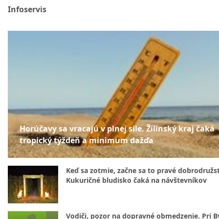
Infoservis
Horúčavy sa vracajú v plnej sile. Žilinský kraj čaká
tropický týždeň a minimum dažďa
Keď sa zotmie, začne sa to pravé dobrodružs
Kukuričné bludisko čaká na návštevníkov
Vodiči, pozor na dopravné obmedzenie. Pri By