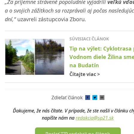
„Za príjemne strávené popoludnie vyjadrili
veľkú vďa
a o svojich zážitkoch sa rozprávali aj počas nasledujúc
dní,"
uzavreli zástupcovia Zboru.
SÚVISIACI ČLÁNOK
Tip na výlet: Cyklotrasa 
Vodnom diele Žilina s
na Budatín
Čítajte viac
>
Zdieľať článok
Ďakujeme, že nás čítate. V prípade, že ste našli v článku c
napíšte nám na
redakcia@sp21.sk