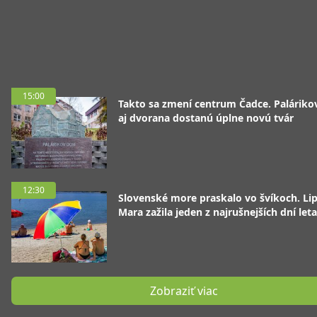
15:00
Takto sa zmení centrum Čadce. Palárik
aj dvorana dostanú úplne novú tvár
12:30
Slovenské more praskalo vo švíkoch. Li
Mara zažila jeden z najrušnejších dní leta
Zobraziť viac