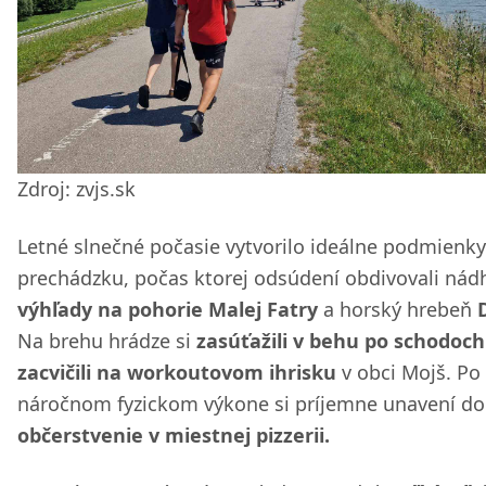
Zdroj: zvjs.sk
Letné slnečné počasie vytvorilo ideálne podmienky
prechádzku, počas ktorej odsúdení obdivovali nád
výhľady na pohorie Malej Fatry
a horský hrebeň
Na brehu hrádze si
zasúťažili v behu po schodoch
zacvičili na workoutovom ihrisku
v obci Mojš. Po
náročnom fyzickom výkone si príjemne unavení dop
občerstvenie v miestnej pizzerii.