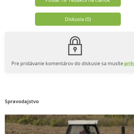
Poslať TIP redakcii na článok
Diskusia (
0
)
Pre pridávanie komentárov do diskusie sa musíte
prih
Spravodajstvo