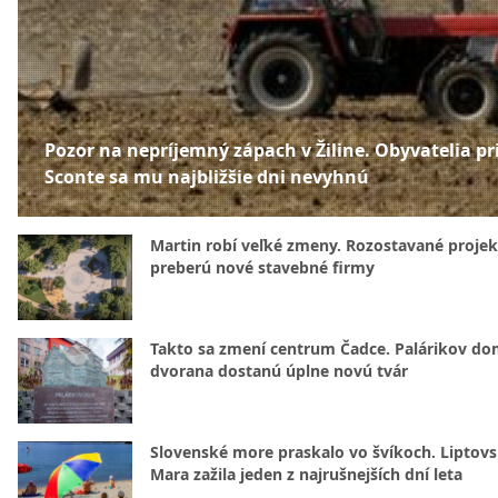
Pozor na nepríjemný zápach v Žiline. Obyvatelia pr
Sconte sa mu najbližšie dni nevyhnú
Martin robí veľké zmeny. Rozostavané projek
preberú nové stavebné firmy
Takto sa zmení centrum Čadce. Palárikov do
dvorana dostanú úplne novú tvár
Slovenské more praskalo vo švíkoch. Liptov
Mara zažila jeden z najrušnejších dní leta