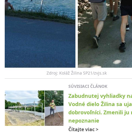
Zdroj: Koláž Žilina SP21/zvjs.sk
SÚVISIACI ČLÁNOK
Zabudnutej vyhliadky n
Vodné dielo Žilina sa uja
dobrovoľníci. Zmenili ju
nepoznanie
Čítajte viac
>