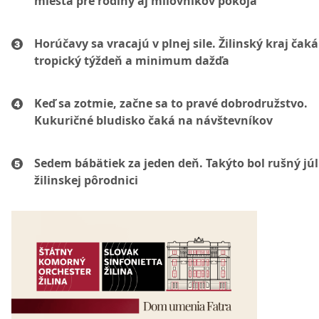
miesta pre rodiny aj milovníkov pokoja
Horúčavy sa vracajú v plnej sile. Žilinský kraj čaká
tropický týždeň a minimum dažďa
Keď sa zotmie, začne sa to pravé dobrodružstvo.
Kukuričné bludisko čaká na návštevníkov
Sedem bábätiek za jeden deň. Takýto bol rušný júl
žilinskej pôrodnici