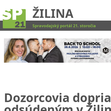
ŽILINA
Kat
Spravodajský portál 21. storočia
Dozorcovia dopria
odsúdeným v Žili