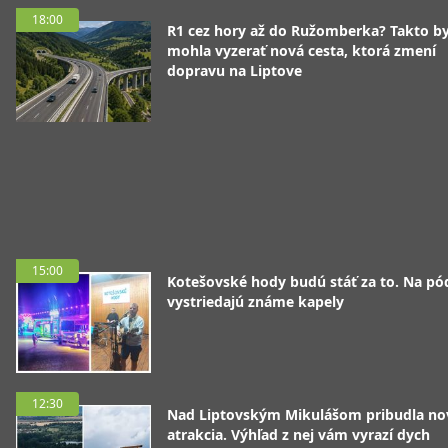
18:00
R1 cez hory až do Ružomberka? Takto b
mohla vyzerať nová cesta, ktorá zmení
dopravu na Liptove
15:00
Kotešovské hody budú stáť za to. Na pó
vystriedajú známe kapely
12:30
Nad Liptovským Mikulášom pribudla no
atrakcia. Výhľad z nej vám vyrazí dych