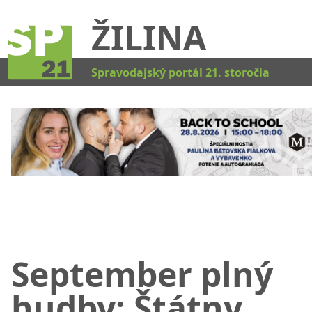
ŽILINA
Kat
Spravodajský portál 21. storočia
September plný
hudby: Štátny