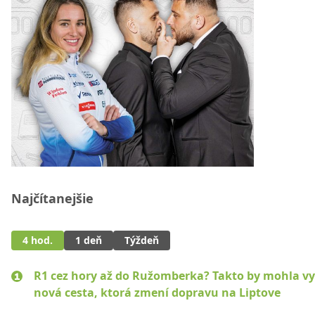
Najčítanejšie
4 hod.
1 deň
Týždeň
R1 cez hory až do Ružomberka? Takto by mohla vy
nová cesta, ktorá zmení dopravu na Liptove