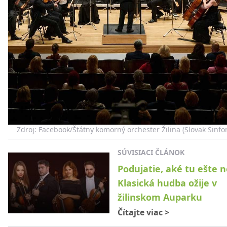
Zdroj: Facebook/Štátny komorný orchester Žilina (Slovak Sinfon
SÚVISIACI ČLÁNOK
Podujatie, aké tu ešte n
Klasická hudba ožije v
žilinskom Auparku
Čítajte viac
>