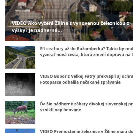
VIDEO Ako vyzerá Žilina s vynovenou železnicou z
výšky? Je nádherná...
R1 cez hory až do Ružomberka? Takto by mo
vyzerať nová cesta, ktorá zmení dopravu na 
VIDEO Bobor z Veľkej Fatry prekvapil aj ochr
Fotopasca odhalila nečakané správanie
Ďalšie nádherné zábery divokej slovenskej pr
vznikli neplánovane
VIDEO Premostenie železnice v Žiline majú d