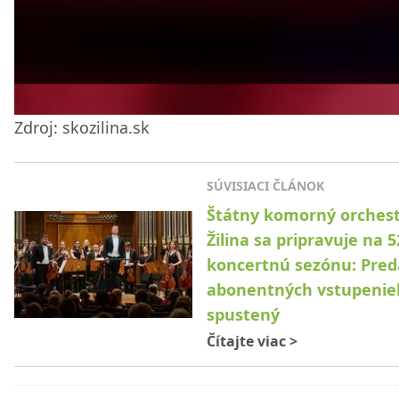
Zdroj: skozilina.sk
SÚVISIACI ČLÁNOK
Štátny komorný orches
Žilina sa pripravuje na 5
koncertnú sezónu: Pred
abonentných vstupeniek
spustený
Čítajte viac
>