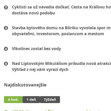
Cyklisti sa už nevedia dočkať. Cesta na Kráľovu ho
dostáva novú podobu
Stavba bytového domu na Bôriku vyvolala spor m
obyvateľmi, investorom, poslancom a mestom
Vlkolínec zostal bez vody
Nad Liptovským Mikulášom pribudla nová atrakci
Výhľad z nej vám vyrazí dych
Najdiskutovanejšie
4 hod.
1 deň
Týždeň