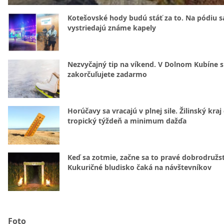
Kotešovské hody budú stáť za to. Na pódiu s
vystriedajú známe kapely
Nezvyčajný tip na víkend. V Dolnom Kubíne s
zakorčuľujete zadarmo
Horúčavy sa vracajú v plnej sile. Žilinský kraj
tropický týždeň a minimum dažďa
Keď sa zotmie, začne sa to pravé dobrodružs
Kukuričné bludisko čaká na návštevníkov
Foto