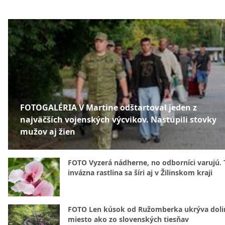
FOTOGALÉRIA V Martine odštartoval jeden z
najväčších vojenských výcvikov. Nastúpili stovky
mužov aj žien
FOTO Vyzerá nádherne, no odborníci varujú. 
invázna rastlina sa šíri aj v Žilinskom kraji
FOTO Len kúsok od Ružomberka ukrýva doli
miesto ako zo slovenských tiesňav