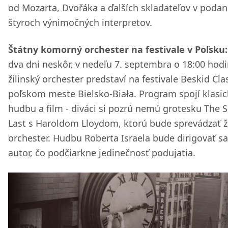
od Mozarta, Dvořáka a ďalších skladateľov v podan
štyroch výnimočných interpretov.
Štátny komorný orchester na festivale v Poľsku:
dva dni neskôr, v nedeľu 7. septembra o 18:00 hodi
žilinský orchester predstaví na festivale Beskid Cla
poľskom meste Bielsko-Biała. Program spojí klasi
hudbu a film - diváci si pozrú nemú grotesku The S
Last s Haroldom Lloydom, ktorú bude sprevádzať ž
orchester. Hudbu Roberta Israela bude dirigovať 
autor, čo podčiarkne jedinečnosť podujatia.