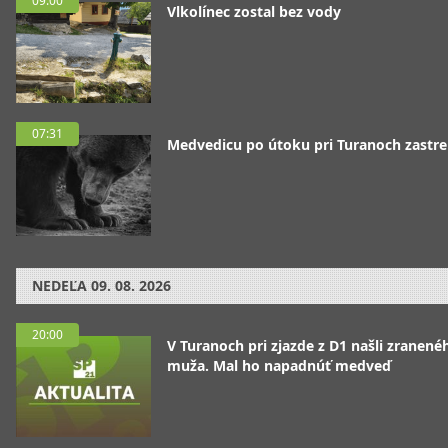
09:00
Vlkolínec zostal bez vody
07:31
Medvedicu po útoku pri Turanoch zastrel
NEDEĽA
09. 08. 2026
20:00
V Turanoch pri zjazde z D1 našli zranené
muža. Mal ho napadnúť medveď