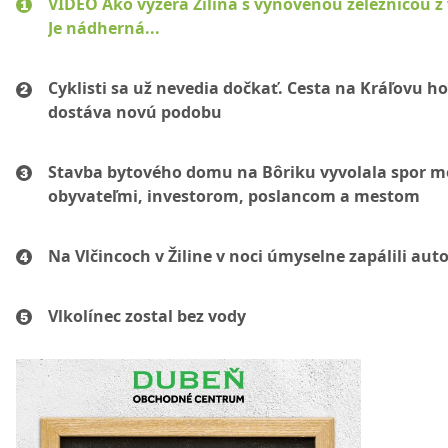
VIDEO Ako vyzerá Žilina s vynovenou železnicou z
Je nádherná...
Cyklisti sa už nevedia dočkať. Cesta na Kráľovu ho
dostáva novú podobu
Stavba bytového domu na Bôriku vyvolala spor m
obyvateľmi, investorom, poslancom a mestom
Na Vlčincoch v Žiline v noci úmyselne zapálili aut
Vlkolínec zostal bez vody