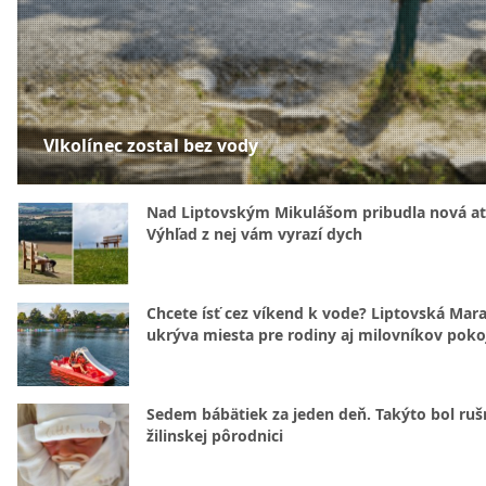
Vlkolínec zostal bez vody
Nad Liptovským Mikulášom pribudla nová at
Výhľad z nej vám vyrazí dych
Chcete ísť cez víkend k vode? Liptovská Mar
ukrýva miesta pre rodiny aj milovníkov poko
Sedem bábätiek za jeden deň. Takýto bol rušn
žilinskej pôrodnici