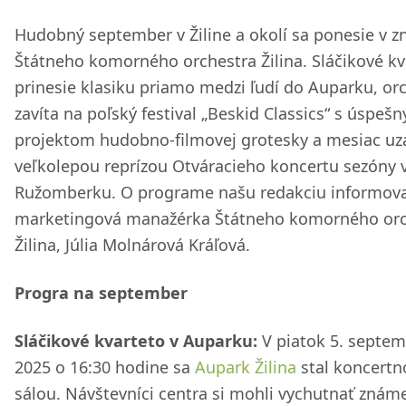
Hudobný september v Žiline a okolí sa ponesie v 
Štátneho komorného orchestra Žilina. Sláčikové kv
prinesie klasiku priamo medzi ľudí do Auparku, or
zavíta na poľský festival „Beskid Classics“ s úspeš
projektom hudobno-filmovej grotesky a mesiac uz
veľkolepou reprízou Otváracieho koncertu sezóny 
Ružomberku. O programe našu redakciu informov
marketingová manažérka Štátneho komorného orc
Žilina, Júlia Molnárová Kráľová.
Progra na september
Sláčikové kvarteto v Auparku:
V piatok 5. septe
2025 o 16:30 hodine sa
Aupark Žilina
stal koncertn
sálou. Návštevníci centra si mohli vychutnať známe