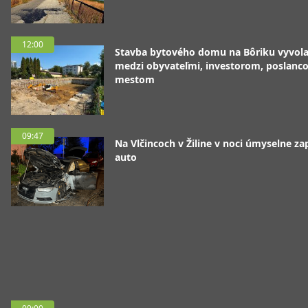
12:00
Stavba bytového domu na Bôriku vyvola
medzi obyvateľmi, investorom, poslanc
mestom
09:47
Na Vlčincoch v Žiline v noci úmyselne zap
auto