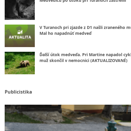
Medvedicu po útoku pri Turanoch zastrelili
V Turanoch pri zjazde z D1 našli zraneného m
Mal ho napadnúť medveď
Ďalší útok medveďa. Pri Martine napadol cykl
muž skončil v nemocnici (AKTUALIZOVANÉ)
Publicistika