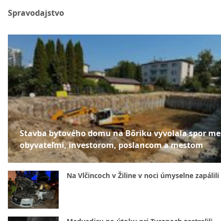
Spravodajstvo
Stavba bytového domu na Bôriku vyvolala spor me
obyvateľmi, investorom, poslancom a mestom
Na Vlčincoch v Žiline v noci úmyselne zapálili