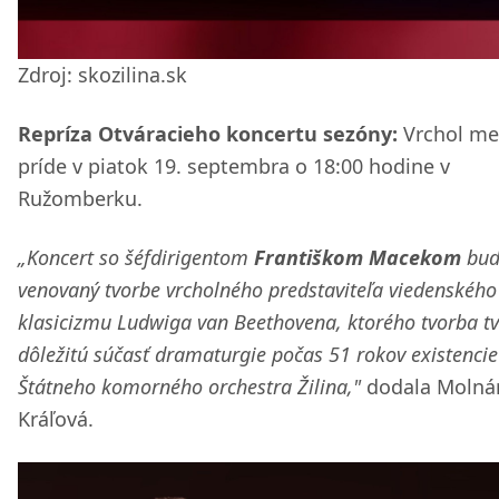
Zdroj: skozilina.sk
Repríza Otváracieho koncertu sezóny:
Vrchol me
príde v piatok 19. septembra o 18:00 hodine v
Ružomberku.
„Koncert so šéfdirigentom
Františkom Macekom
bud
venovaný tvorbe vrcholného predstaviteľa viedenského
klasicizmu Ludwiga van Beethovena, ktorého tvorba tv
dôležitú súčasť dramaturgie počas 51 rokov existencie
Štátneho komorného orchestra Žilina,"
dodala Molná
Kráľová.