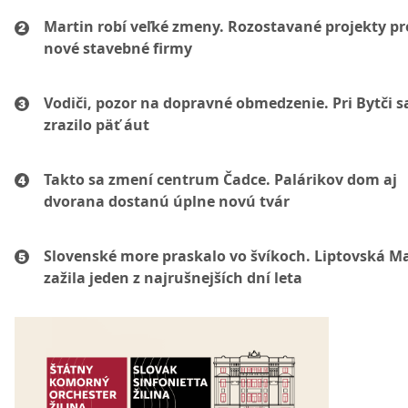
Martin robí veľké zmeny. Rozostavané projekty p
nové stavebné firmy
Vodiči, pozor na dopravné obmedzenie. Pri Bytči s
zrazilo päť áut
Takto sa zmení centrum Čadce. Palárikov dom aj
dvorana dostanú úplne novú tvár
Slovenské more praskalo vo švíkoch. Liptovská M
zažila jeden z najrušnejších dní leta