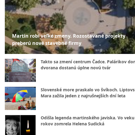
Martin robí veľké zmeny. Rozostavané projekty
preberú nové stavebné firmy
Takto sa zmení centrum Čadce. Palárikov do
dvorana dostanú úplne novú tvár
Slovenské more praskalo vo švíkoch. Liptov
Mara zažila jeden z najrušnejších dní leta
Odišla legenda martinského javiska. Vo veku
rokov zomrela Helena Sudická