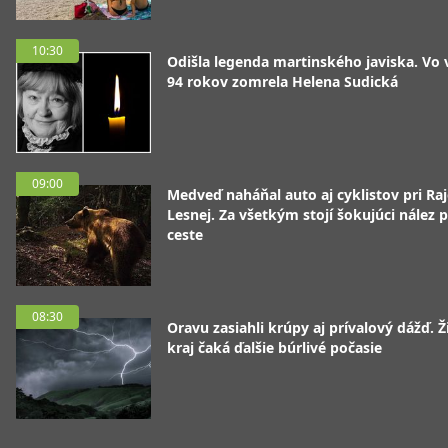
10:30
Odišla legenda martinského javiska. Vo
94 rokov zomrela Helena Sudická
09:00
Medveď naháňal auto aj cyklistov pri Raj
Lesnej. Za všetkým stojí šokujúci nález p
ceste
08:30
Oravu zasiahli krúpy aj prívalový dážď. Ž
kraj čaká ďalšie búrlivé počasie