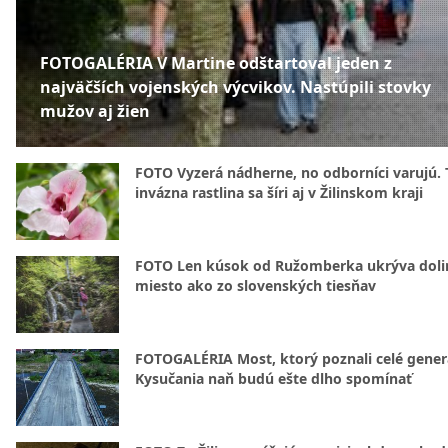
FOTOGALÉRIA V Martine odštartoval jeden z
najväčších vojenských výcvikov. Nastúpili stovky
mužov aj žien
FOTO Vyzerá nádherne, no odborníci varujú. 
invázna rastlina sa šíri aj v Žilinskom kraji
FOTO Len kúsok od Ružomberka ukrýva doli
miesto ako zo slovenských tiesňav
FOTOGALÉRIA Most, ktorý poznali celé gener
Kysučania naň budú ešte dlho spomínať