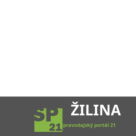
ŽILINA
Spravodajský portál 21