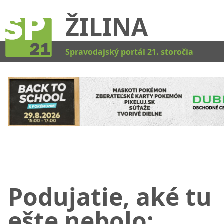
ŽILINA
Kat
Spravodajský portál 21. storočia
Podujatie, aké tu
ešte nebolo: