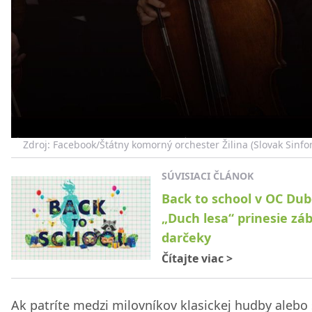
Zdroj: Facebook/Štátny komorný orchester Žilina (Slovak Sinfon
SÚVISIACI ČLÁNOK
Back to school v OC Dub
„Duch lesa“ prinesie zá
darčeky
Čítajte viac
>
Ak patríte medzi milovníkov klasickej hudby alebo 