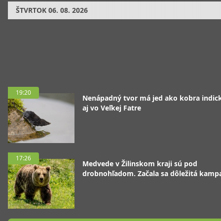
ŠTVRTOK
06. 08. 2026
19:20
Nenápadný tvor má jed ako kobra indická
aj vo Veľkej Fatre
17:26
Medvede v Žilinskom kraji sú pod
drobnohľadom. Začala sa dôležitá kamp