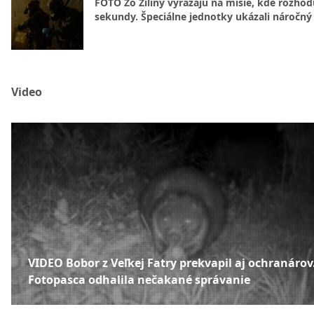
FOTO Zo Žiliny vyrážajú na misie, kde rozhod
sekundy. Špeciálne jednotky ukázali náročný
Video
VIDEO Bobor z Veľkej Fatry prekvapil aj ochranárov
Fotopasca odhalila nečakané správanie