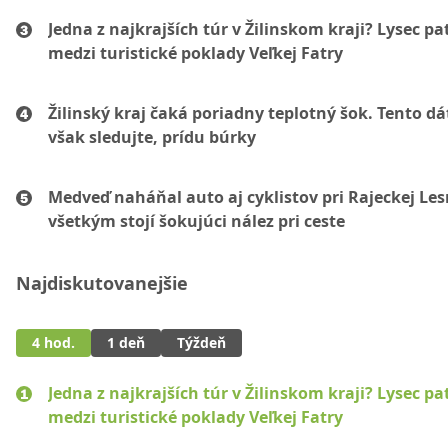
Jedna z najkrajších túr v Žilinskom kraji? Lysec pat
medzi turistické poklady Veľkej Fatry
Žilinský kraj čaká poriadny teplotný šok. Tento d
však sledujte, prídu búrky
Medveď naháňal auto aj cyklistov pri Rajeckej Les
všetkým stojí šokujúci nález pri ceste
Najdiskutovanejšie
4 hod.
1 deň
Týždeň
Jedna z najkrajších túr v Žilinskom kraji? Lysec pat
medzi turistické poklady Veľkej Fatry