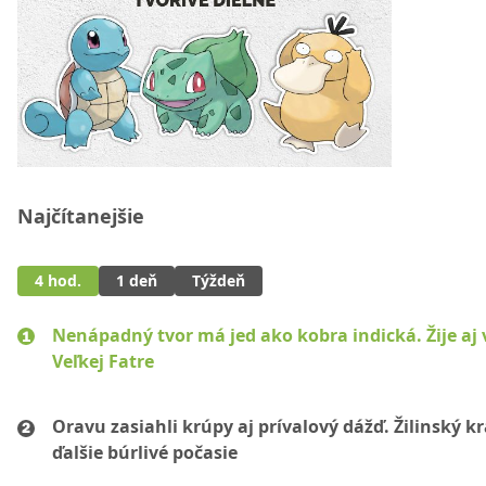
Najčítanejšie
4 hod.
1 deň
Týždeň
Nenápadný tvor má jed ako kobra indická. Žije aj 
Veľkej Fatre
Oravu zasiahli krúpy aj prívalový dážď. Žilinský k
ďalšie búrlivé počasie