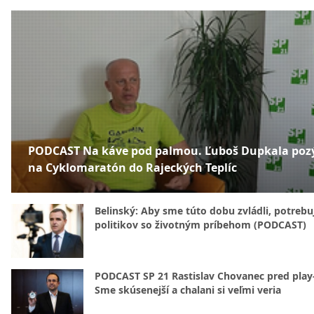
PODCAST Na káve pod palmou. Ľuboš Dupkala poz
na Cyklomaratón do Rajeckých Teplíc
Belinský: Aby sme túto dobu zvládli, potreb
politikov so životným príbehom (PODCAST)
PODCAST SP 21 Rastislav Chovanec pred play-
Sme skúsenejší a chalani si veľmi veria