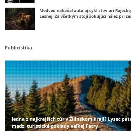
Medveď naháňal auto aj cyklistov pri Rajecke
Lesnej. Za všetkým stojí šokujúci nález pri ce
Publicistika
Jedna z najkrajších túr v Žilinskom kraji? Lysec patr
medzi turistické poklady Veľkej Fatry