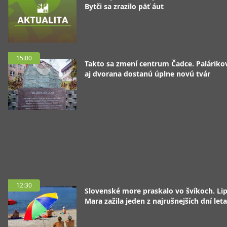
Bytči sa zrazilo päť áut
15:00
Takto sa zmení centrum Čadce. Palárik
aj dvorana dostanú úplne novú tvár
12:30
Slovenské more praskalo vo švíkoch. Li
Mara zažila jeden z najrušnejších dní leta