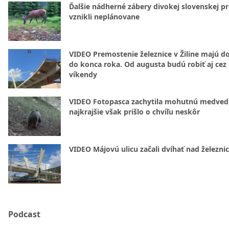
Ďalšie nádherné zábery divokej slovenskej pr
vznikli neplánovane
VIDEO Premostenie železnice v Žiline majú d
do konca roka. Od augusta budú robiť aj cez
víkendy
VIDEO Fotopasca zachytila mohutnú medvedi
najkrajšie však prišlo o chvíľu neskôr
VIDEO Májovú ulicu začali dvíhať nad železni
Podcast