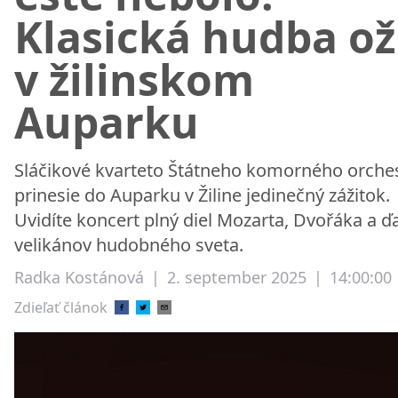
Klasická hudba ož
v žilinskom
Auparku
Sláčikové kvarteto Štátneho komorného orche
prinesie do Auparku v Žiline jedinečný zážitok.
Uvidíte koncert plný diel Mozarta, Dvořáka a ď
velikánov hudobného sveta.
Radka Kostánová
|
2. september 2025
|
14:00:00
Zdieľať článok