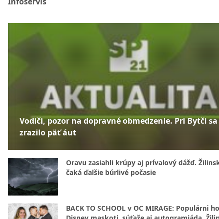
Infoservis
Vodiči, pozor na dopravné obmedzenie. Pri Bytči sa
zrazilo päť áut
Oravu zasiahli krúpy aj prívalový dážď. Žilins
čaká ďalšie búrlivé počasie
BACK TO SCHOOL v OC MIRAGE: Populárni hos
Disney maskoti, súťaže aj autogramiáda. Žili