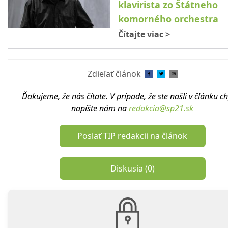
klavirista zo Štátneho
komorného orchestra
Čítajte viac
>
Zdieľať článok
Ďakujeme, že nás čítate. V prípade, že ste našli v článku c
napíšte nám na
redakcia@sp21.sk
Poslať TIP redakcii na článok
Diskusia (
0
)