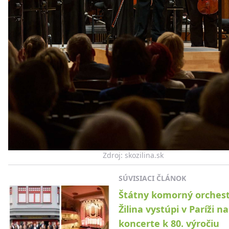
Zdroj: skozilina.sk
SÚVISIACI ČLÁNOK
Štátny komorný orches
Žilina vystúpi v Paríži na
koncerte k 80. výročiu