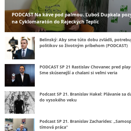
PODCAST Na káve pod palmou. Ľuboš Dupkala poz
na Cyklomaratón do Rajeckých Teplíc
Belinský: Aby sme túto dobu zvládli, potreb
politikov so životným príbehom (PODCAST)
PODCAST SP 21 Rastislav Chovanec pred play-
Sme skúsenejší a chalani si veľmi veria
Podcast SP 21. Branislav Hakel: Plávanie sa d
do vysokého veku
Podcast SP 21. Branislav Zacharides: „Samosp
tímová práca“