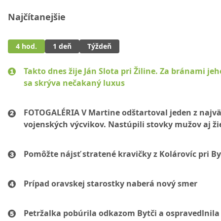
Najčítanejšie
4 hod.
1 deň
Týždeň
Takto dnes žije Ján Slota pri Žiline. Za bránami jeh
sa skrýva nečakaný luxus
FOTOGALÉRIA V Martine odštartoval jeden z najvä
vojenských výcvikov. Nastúpili stovky mužov aj ži
Pomôžte nájsť stratené kravičky z Kolárovíc pri By
Prípad oravskej starostky naberá nový smer
Petržalka pobúrila odkazom Bytči a ospravedlnila 