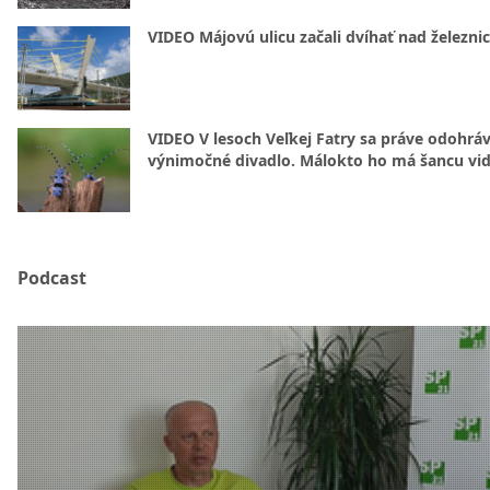
VIDEO Májovú ulicu začali dvíhať nad železni
VIDEO V lesoch Veľkej Fatry sa práve odohrá
výnimočné divadlo. Málokto ho má šancu vid
Podcast