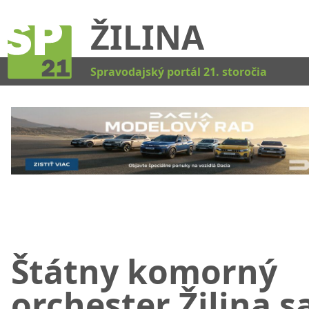
ŽILINA
Kat
Spravodajský portál 21. storočia
Štátny komorný
orchester Žilina s