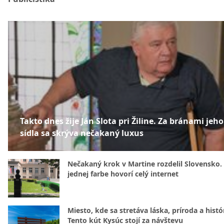
Takto dnes žije Ján Slota pri Žiline. Za bránami jeho
sídla sa skrýva nečakaný luxus
Nečakaný krok v Martine rozdelil Slovensko.
jednej farbe hovorí celý internet
Miesto, kde sa stretáva láska, príroda a histó
Tento kút Kysúc stojí za návštevu