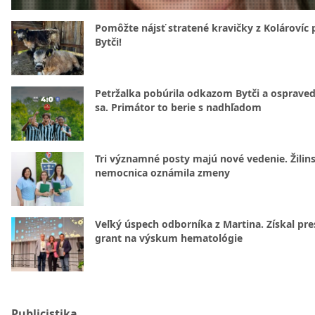
Pomôžte nájsť stratené kravičky z Kolárovíc 
Bytči!
Petržalka pobúrila odkazom Bytči a ospraved
sa. Primátor to berie s nadhľadom
Tri významné posty majú nové vedenie. Žilin
nemocnica oznámila zmeny
Veľký úspech odborníka z Martina. Získal pre
grant na výskum hematológie
Publicistika