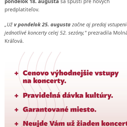
pondelok 18. augusta
sa spustí pre nových
predplatiteľov.
„Už
v pondelok 25. augusta
začne aj predaj vstupeni
jednotlivé koncerty celej 52. sezóny,"
prezradila Moln
Kráľová.