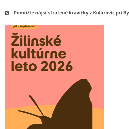
Pomôžte nájsť stratené kravičky z Kolárovíc pri By