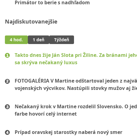
Primátor to berie s nadhľadom
Najdiskutovanejšie
4 hod.
1 deň
Týždeň
Takto dnes žije Ján Slota pri Žiline. Za bránami jeh
sa skrýva nečakaný luxus
FOTOGALÉRIA V Martine odštartoval jeden z najvä
vojenských výcvikov. Nastúpili stovky mužov aj ži
Nečakaný krok v Martine rozdelil Slovensko. O je
farbe hovorí celý internet
Prípad oravskej starostky naberá nový smer