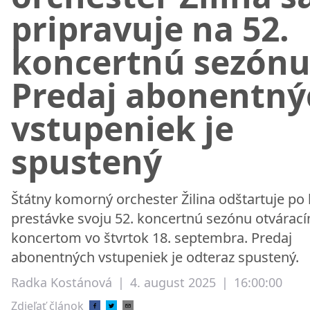
pripravuje na 52.
koncertnú sezónu
Predaj abonentný
vstupeniek je
spustený
Štátny komorný orchester Žilina odštartuje po 
prestávke svoju 52. koncertnú sezónu otvárac
koncertom vo štvrtok 18. septembra. Predaj
abonentných vstupeniek je odteraz spustený.
Radka Kostánová
|
4. august 2025
|
16:00:00
Zdieľať článok