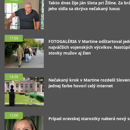
Takto dnes žije Ján Slota pri Žiline. Za b
jeho sídla sa skrýva nečakaný luxus
17:00
FOTOGALÉRIA V Martine odštartoval jed
najväčších vojenských výcvikov. Nastúpil
stovky mužov aj žien
14:30
Nečakaný krok v Martine rozdelil Sloven
jednej farbe hovorí celý internet
12:00
Prípad oravskej starostky naberá nový 