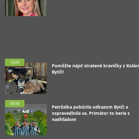
10:00
Pomôžte nájsť stratené kravičky z Koláro
Bytči!
08:00
Petržalka pobúrila odkazom Bytči a
ospravedlnila sa. Primátor to berie s
nadhľadom