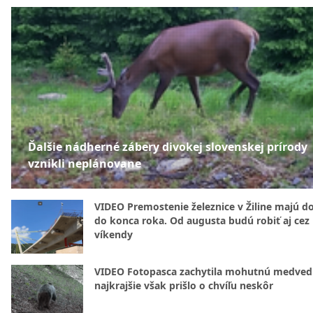
Ďalšie nádherné zábery divokej slovenskej prírody
vznikli neplánovane
VIDEO Premostenie železnice v Žiline majú d
do konca roka. Od augusta budú robiť aj cez
víkendy
VIDEO Fotopasca zachytila mohutnú medvedi
najkrajšie však prišlo o chvíľu neskôr