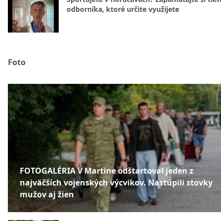
odborníka, ktoré určite využijete
Foto
FOTOGALÉRIA V Martine odštartoval jeden z
najväčších vojenských výcvikov. Nastúpili stovky
mužov aj žien