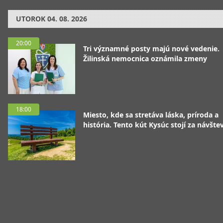
UTOROK
04. 08. 2026
20:00
Tri významné posty majú nové vedenie.
Žilinská nemocnica oznámila zmeny
18:00
Miesto, kde sa stretáva láska, príroda a
história. Tento kút Kysúc stojí za návšte