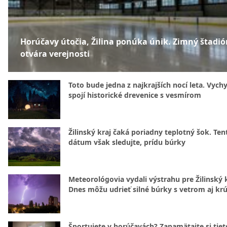
Horúčavy útočia, Žilina ponúka únik. Zimný štadió
otvára verejnosti
Toto bude jedna z najkrajších nocí leta. Vych
spojí historické drevenice s vesmírom
Žilinský kraj čaká poriadny teplotný šok. Ten
dátum však sledujte, prídu búrky
Meteorológovia vydali výstrahu pre Žilinský k
Dnes môžu udrieť silné búrky s vetrom aj kr
Športujete v horúčavách? Zapamätajte si tiet