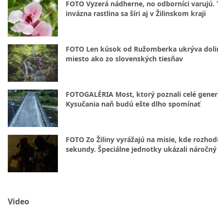
FOTO Vyzerá nádherne, no odborníci varujú. 
invázna rastlina sa šíri aj v Žilinskom kraji
FOTO Len kúsok od Ružomberka ukrýva doli
miesto ako zo slovenských tiesňav
FOTOGALÉRIA Most, ktorý poznali celé gener
Kysučania naň budú ešte dlho spomínať
FOTO Zo Žiliny vyrážajú na misie, kde rozhod
sekundy. Špeciálne jednotky ukázali náročný
Video