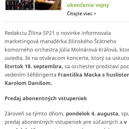
ukončenia vojny
Čítajte viac
>
Redakciu Žilina SP21 o novinke informovala
marketingová manažérka žilinského Štátneho
komorného orchestra Júlia Molnárová Kráľová, kto
uviedla, že na otváracom koncerte, ktorý sa uskut
štvrtok 18. septembra,
sa orchester predstaví po
vedením šéfdirigenta
Františka Macka s huslist
Karolom Danišom.
Predaj abonentných vstupeniek
Zároveň sa týmto dňom,
pondelok 4. augusta,
spu
predaj abonentných vstupeniek pre súčasných a
v