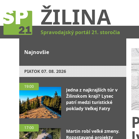
ŽILINA
Spravodajský portál 21. storočia
Najnovšie
PIATOK
07. 08. 2026
19:00
Jedna z najkrajších túr v
Žilinskom kraji? Lysec
patrí medzi turistické
poklady Veľkej Fatry
17:00
l
Martin robí veľké zmeny.
Rozostavané projekty