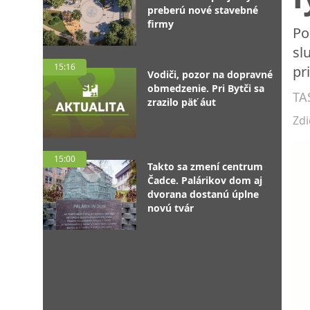
preberú nové stavebné
firmy
Po
sl
15:16
pr
Vodiči, pozor na dopravné
obmedzenie. Pri Bytči sa
TA
zrazilo päť áut
Zdi
15:00
Takto sa zmení centrum
Čadce. Palárikov dom aj
dvorana dostanú úplne
novú tvár