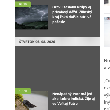
08:30
Oravu zasiahli krúpy aj
prívalový dážď. Žilinský
kraj čaká ďalšie búrlivé
počasie
ŠTVRTOK
06. 08. 2026
No
a 
„C
oz
19:20
Nenápadný tvor má jed
vý
ako kobra indická. Žije aj
in
vo Veľkej Fatre
pr