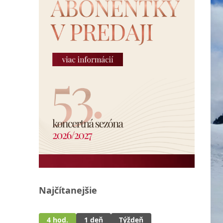
Najčítanejšie
4 hod.
1 deň
Týždeň