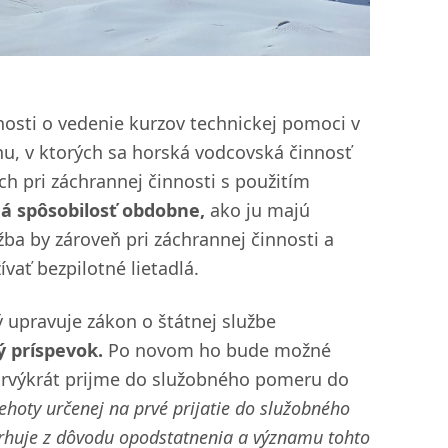
nosti o vedenie kurzov technickej pomoci v
nu, v ktorých sa horská vodcovská činnosť
h pri záchrannej činnosti s použitím
á spôsobilosť obdobne,
ako ju majú
ba by zároveň pri záchrannej činnosti a
ať bezpilotné lietadlá.
ý upravuje zákon o štátnej službe
ý príspevok.
Po novom ho bude možné
sa prvýkrát prijme do služobného pomeru do
lehoty určenej na prvé prijatie do služobného
rhuje z dôvodu opodstatnenia a významu tohto