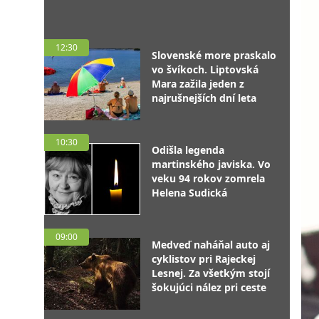
12:30
Slovenské more praskalo
vo švíkoch. Liptovská
Mara zažila jeden z
najrušnejších dní leta
10:30
Odišla legenda
martinského javiska. Vo
veku 94 rokov zomrela
Helena Sudická
09:00
Medveď naháňal auto aj
cyklistov pri Rajeckej
Lesnej. Za všetkým stojí
šokujúci nález pri ceste