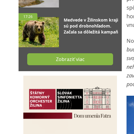
sp
ho
17:26
Medvede v Žilinskom kraji
vnú
sú pod drobnohľadom.
Začala sa dôležitá kampaň
No
bud
svo
Zobraziť viac
neh
zav
po