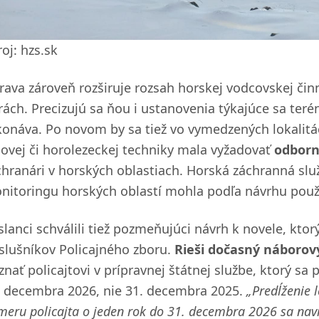
oj: hzs.sk
rava zároveň rozširuje rozsah horskej vodcovskej čin
rách. Precizujú sa ňou i ustanovenia týkajúce sa teré
konáva. Po novom by sa tiež vo vymedzených lokalitác
novej či horolezeckej techniky mala vyžadovať
odborn
chranári v horských oblastiach. Horská záchranná služ
nitoringu horských oblastí mohla podľa návrhu použív
slanci schválili tiež pozmeňujúci návrh k novele, ktor
íslušníkov Policajného zboru.
Rieši dočasný náborov
iznať policajtovi v prípravnej štátnej službe, ktorý 
. decembra 2026, nie 31. decembra 2025.
„Predĺženie 
meru policajta o jeden rok do 31. decembra 2026 sa nav