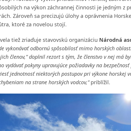
ôsobilých na výkon záchrannej činnosti je jedným z
rách. Zároveň sa precizujú úlohy a oprávnenia Horskej
tra, ktoré za novelou stojí.
vela tiež zriaďuje stavovskú organizáciu
Národná aso
e vykonávať odbornú spôsobilosť mimo horských oblastí 
jich členov,“ doplnil rezort s tým, že členstvo v nej má 
o vydávať pokyny upravujúce požiadavky na bezpečnosť pr
iesť jednotnosť niektorých postupov pri výkone horskej 
chybeniam na strane horských vodcov,“
priblížil.