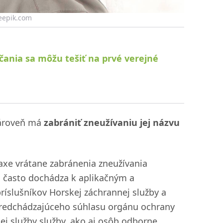
reepik.com
nčania sa môžu tešiť na prvé verejné
zároveň má
zabrániť zneužívaniu jej názvu
raxe vrátane zabránenia zneužívania
xi často dochádza k aplikačným a
slušníkov Horskej záchrannej služby a
 predchádzajúceho súhlasu orgánu ochrany
nej služby služby, ako aj osôb odborne