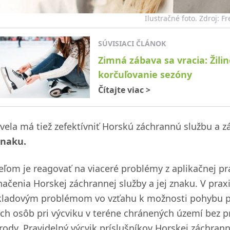
Ilustračné foto. Zdroj: F
SÚVISIACI ČLÁNOK
Zimná zábava sa vracia: Žili
korčuľovanie sezóny
Čítajte viac
>
vela má tiež zefektívniť Horskú záchrannú službu a 
znaku.
ieľom je reagovať na viaceré problémy z aplikačnej p
načenia Horskej záchrannej služby a jej znaku. V pra
kladovým problémom vo vzťahu k možnosti pohybu prí
ých osôb pri výcviku v teréne chránených území bez
írody. Pravidelný výcvik príslušníkov Horskej záchran