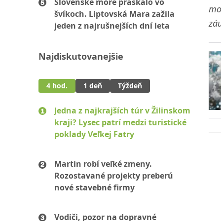
Slovenské more praskalo vo
mot
švíkoch. Liptovská Mara zažila
záu
jeden z najrušnejších dní leta
Najdiskutovanejšie
4 hod.
1 deň
Týždeň
Jedna z najkrajších túr v Žilinskom
kraji? Lysec patrí medzi turistické
poklady Veľkej Fatry
Martin robí veľké zmeny.
Rozostavané projekty preberú
nové stavebné firmy
Vodiči, pozor na dopravné