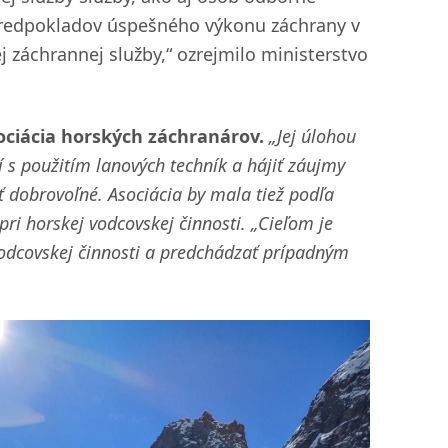
 predpokladov úspešného výkonu záchrany v
 záchrannej služby,“ ozrejmilo ministerstvo
ciácia horských záchranárov.
„Jej úlohou
s použitím lanových techník a hájiť záujmy
byť dobrovoľné. Asociácia by mala tiež podľa
i horskej vodcovskej činnosti. „Cieľom je
vodcovskej činnosti a predchádzať prípadným