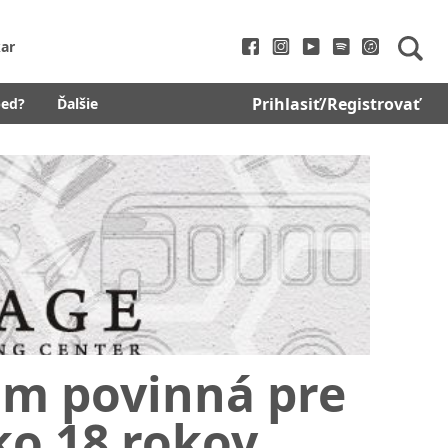
ar
Prihlasiť/Registrovať
bed?
Ďalšie
om povinná pre
ko 18 rokov