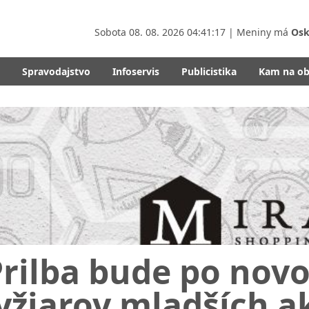
Sobota
08. 08. 2026 04:41:18
| Meniny má
Osk
Spravodajstvo
Infoservis
Publicistika
Kam na o
Prilba bude po nov
yžiarov mladších a