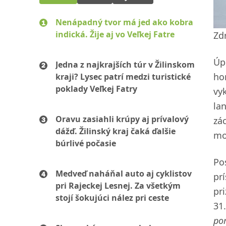
Nenápadný tvor má jed ako kobra
indická. Žije aj vo Veľkej Fatre
Zdr
Úp
Jedna z najkrajších túr v Žilinskom
ho
kraji? Lysec patrí medzi turistické
poklady Veľkej Fatry
vy
la
Oravu zasiahli krúpy aj prívalový
zá
dážď. Žilinský kraj čaká ďalšie
mo
búrlivé počasie
Po
Medveď naháňal auto aj cyklistov
pr
pri Rajeckej Lesnej. Za všetkým
pr
stojí šokujúci nález pri ceste
31
po