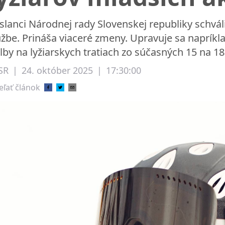
slanci Národnej rady Slovenskej republiky schvál
užbe. Prináša viaceré zmeny. Upravuje sa napríkl
ilby na lyžiarskych tratiach zo súčasných 15 na 18
SR
|
24. október 2025
|
17:30:00
eľať článok