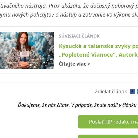
ivačného nástroja. Prax ukázala, že dočasný náborový p
jmu nových policajtov o nástup a zotrvanie vo výkone slu
SÚVISIACI ČLÁNOK
Kysucké a talianske zvyky po
„Popletené Vianoce“. Autorka
Čítajte viac
>
Zdieľať článok
Ďakujeme, že nás čítate. V prípade, že ste našli v článk
Poslať TIP redakcii n