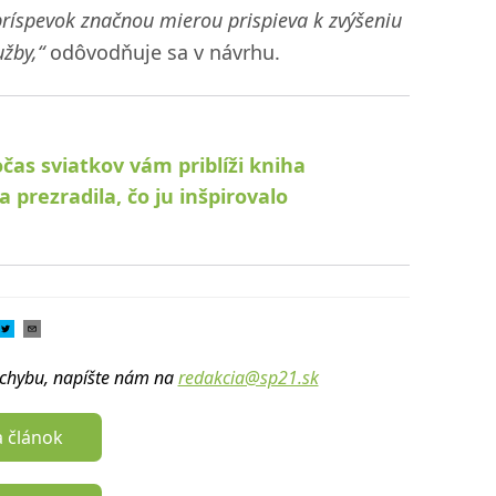
ríspevok značnou mierou prispieva k zvýšeniu
žby,“
odôvodňuje sa v návrhu.
čas sviatkov vám priblíži kniha
 prezradila, čo ju inšpirovalo
u chybu, napíšte nám na
redakcia@sp21.sk
a článok