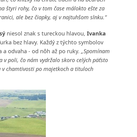
 štyri rohy, čo v tom čase málokto ešte za
anici, ale bez čiapky, aj v najtuhšom slnku.“
sý
niesol znak s tureckou hlavou,
Ivanka
rka bez hlavy. Každý z týchto symbolov
a a odvaha - od nôh až po ruky.
„Spomínam
a v poli, čo nám vydržalo skoro celých päťsto
a v chamtivosti po majetkoch a tituloch