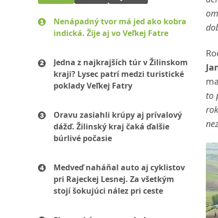
omí
Nenápadný tvor má jed ako kobra
dob
indická. Žije aj vo Veľkej Fatre
R
Jedna z najkrajších túr v Žilinskom
Ja
kraji? Lysec patrí medzi turistické
ma
poklady Veľkej Fatry
to 
rok
Oravu zasiahli krúpy aj prívalový
nez
dážď. Žilinský kraj čaká ďalšie
búrlivé počasie
Medveď naháňal auto aj cyklistov
pri Rajeckej Lesnej. Za všetkým
stojí šokujúci nález pri ceste