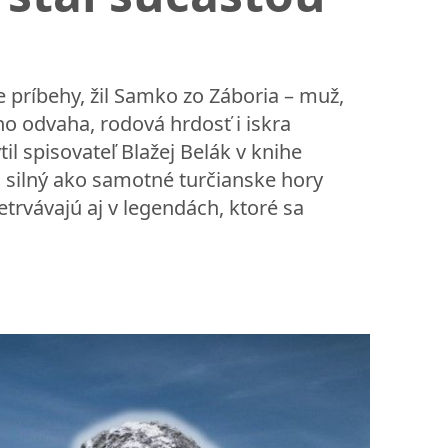
e príbehy, žil Samko zo Záboria – muž,
ho odvaha, rodová hrdosť i iskra
il spisovateľ Blažej Belák v knihe
h silný ako samotné turčianske hory
trvávajú aj v legendách, ktoré sa