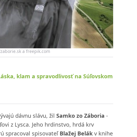
1/zaborie.sk a freepik.com
 Láska, klam a spravodlivosť na Súľovskom
rývajú dávnu slávu, žil
Samko zo Záboria
-
i z Lysca. Jeho hrdinstvo, hrdá krv
orú spracoval spisovateľ
Blažej Belák
v knihe