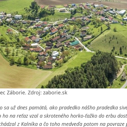
ec Záborie. Zdroj: zaborie.sk
to sa už dnes pamätá, ako pradedko nášho pradedka s
 ho na reťaz vzal a skroteného horko-ťažko do erbu dost
hádzal z Kalníka a čo toho medveďa potom na povraze po 