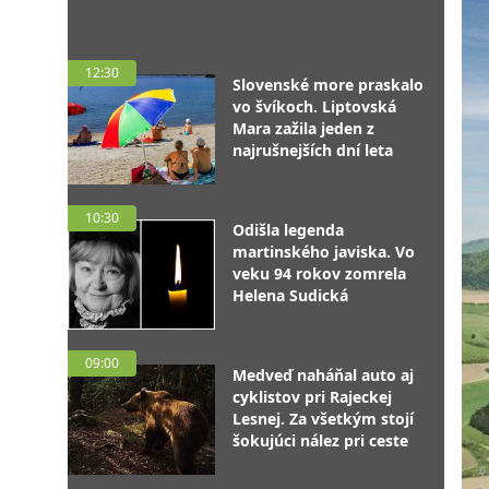
12:30
Slovenské more praskalo
vo švíkoch. Liptovská
Mara zažila jeden z
najrušnejších dní leta
10:30
Odišla legenda
martinského javiska. Vo
veku 94 rokov zomrela
Helena Sudická
09:00
Medveď naháňal auto aj
cyklistov pri Rajeckej
Lesnej. Za všetkým stojí
šokujúci nález pri ceste