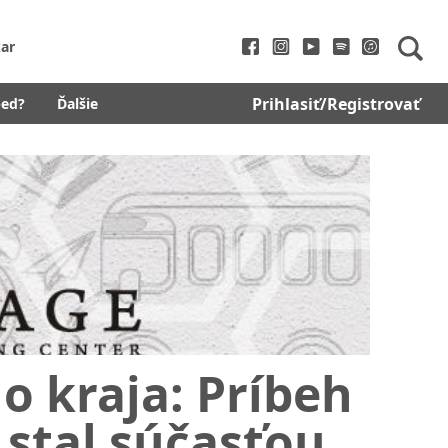
ar
Prihlasiť/Registrovať
bed?
Ďalšie
o kraja: Príbeh
 stal súčasťou