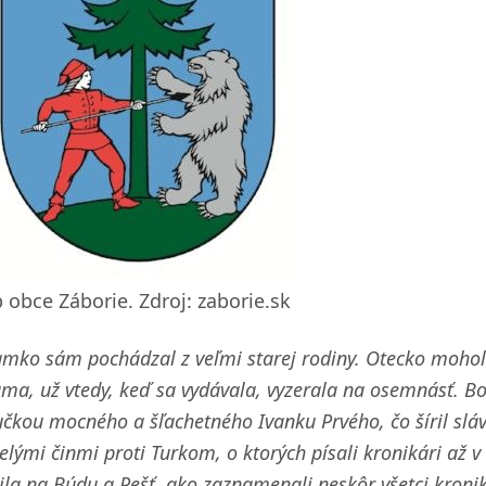
b obce Záborie. Zdroj: zaborie.sk
mko sám pochádzal z veľmi starej rodiny. Otecko mohol 
a, už vtedy, keď sa vydávala, vyzerala na osemnásť. Bo
čkou mocného a šľachetného Ivanku Prvého, čo šíril sláv
lými činmi proti Turkom, o ktorých písali kronikári až v
ila na Búdu a Pešť, ako zaznamenali neskôr všetci kroniká