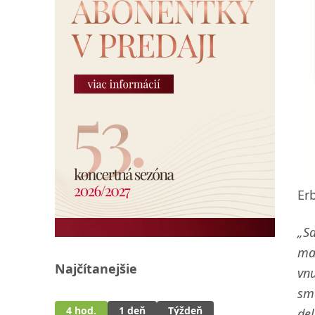
Er
„Sa
mam
Najčítanejšie
vnu
sme
4 hod.
1 deň
Týždeň
del