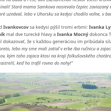
nali! Stará mama Samkova nosievala čepiec zaviazaný na
ré uznával, lebo v Uhorsku sa kedysi chodilo voľne, v bar
od
Ivankovcov
sa kedysi pýšil tromi erbmi:
Ivanka Ly
ník
mal dve turecké hlavy a
Ivanka Mocný
dokonca Tu
l dokazovať, že s každou generáciou im pribúdala sil
preto, lebo my sme mali zatiaľ v erbe iba ručnicu a zajac
ov, kým toho zajaca ktosi na kraji folkušovského chotár
astrelil, keď ho trafil rovno do nohy!“