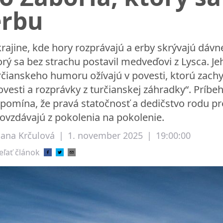
erbu
krajine, kde hory rozprávajú a erby skrývajú dávn
orý sa bez strachu postavil medveďovi z Lysca. Je
rčianskeho humoru ožívajú v povesti, ktorú zachyt
ovesti a rozprávky z turčianskej záhradky“. Príbe
ipomína, že pravá statočnosť a dedičstvo rodu pre
ovzdávajú z pokolenia na pokolenie.
liana Krčulová
|
1. november 2025
|
19:00:00
eľať článok