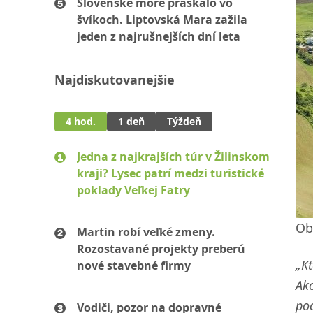
Slovenské more praskalo vo
švíkoch. Liptovská Mara zažila
jeden z najrušnejších dní leta
Najdiskutovanejšie
4 hod.
1 deň
Týždeň
Jedna z najkrajších túr v Žilinskom
kraji? Lysec patrí medzi turistické
poklady Veľkej Fatry
Ob
Martin robí veľké zmeny.
Rozostavané projekty preberú
„K
nové stavebné firmy
Ako
poc
Vodiči, pozor na dopravné