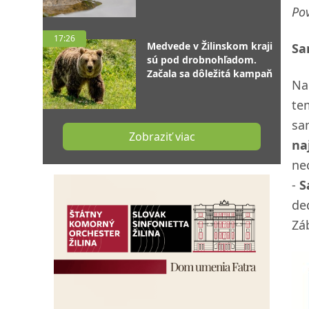
Pov
17:26
Medvede v Žilinskom kraji
Sa
sú pod drobnohľadom.
Začala sa dôležitá kampaň
Na
te
sa
Zobraziť viac
na
ne
-
S
de
Zá