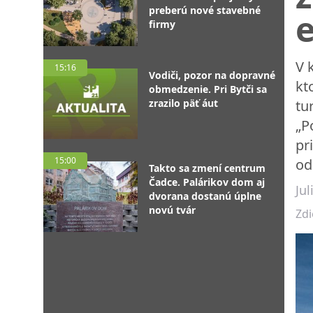
preberú nové stavebné
firmy
V 
15:16
Vodiči, pozor na dopravné
kt
obmedzenie. Pri Bytči sa
zrazilo päť áut
tu
„P
pr
15:00
od
Takto sa zmení centrum
Čadce. Palárikov dom aj
Ju
dvorana dostanú úplne
novú tvár
Zdi