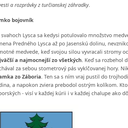
esti a rozprávky z turčianskej záhradky
.
mko bojovník
 svahoch Lysca sa kedysi potulovalo množstvo medveď
mena Predného Lysca až po Jasenskú dolinu, nevznikol 
motné medvede, keď svojou silou vyvracali stromy od 
jväčší a najmocnejší zo všetkých
. Keď sa rozbehol 
chával za sebou stometrový pás vyklčovanej hory. Nik
amka zo Záboria
. Ten sa s ním vraj pustil do trojho
dina, a napokon zviera prebodol ostrým kolíkom. Kto 
borských - visí v každej kúrii i v každej chalupe ako 