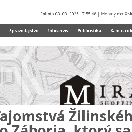
Sobota
08. 08. 2026 17:55:49
| Meniny má
Osk
Spravodajstvo
Infoservis
Publicistika
Kam na o
ajomstvá Žilinskéh
o Záboria, ktorý sa