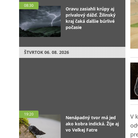
08:30
Oravu zasiahli krúpy aj
prívalový dážď. Žilinský
kraj čaká ďalšie búrlivé
počasie
ŠTVRTOK
06. 08. 2026
19:20
V k
Nenápadný tvor má jed
ako kobra indická. Žije aj
od
vo Veľkej Fatre
pr