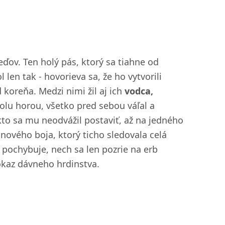
ov. Ten holý pás, ktorý sa tiahne od
len tak - hovorieva sa, že ho vytvorili
koreňa. Medzi nimi žil aj ich
vodca,
dolu horou, všetko pred sebou váľal a
to sa mu neodvážil postaviť, až na jedného
dinového boja, ktorý ticho sledovala celá
pochybuje, nech sa len pozrie na erb
dôkaz dávneho hrdinstva.