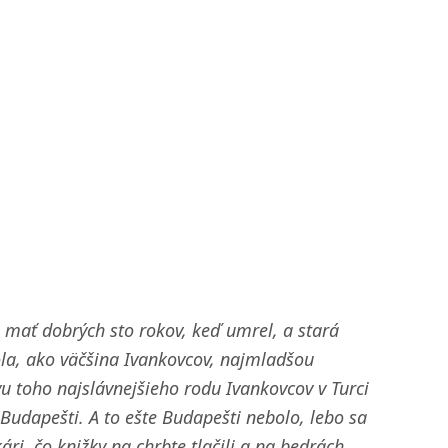
mať dobrých sto rokov, keď umrel, a stará
la, ako väčšina Ivankovcov, najmladšou
u toho najslávnejšieho rodu Ivankovcov v Turci
 Budapešti. A to ešte Budapešti nebolo, lebo sa
ri, čo knižky na chrbte tlačili a na bedrách