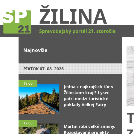
ŽILINA
Spravodajský portál 21. storočia
Najnovšie
PIATOK
07. 08. 2026
19:00
Jedna z najkrajších túr v
Žilinskom kraji? Lysec
patrí medzi turistické
poklady Veľkej Fatry
T
17:00
z
Martin robí veľké zmeny.
Rozostavané projekty