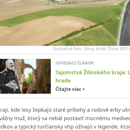
Ilustračné foto. Zdroj: Koláž Žilina SP2
SÚVISIACI ČLÁNOK
Tajomstvá Žilinského kraja:
hrade
Čítajte viac
>
raji, kde lesy šepkajú staré príbehy a rodové erby uk
vážny muž, ktorý sa nebál postaviť mocnému medveďov
edkov a typický turčiansky vtip ožívajú v legende, kt