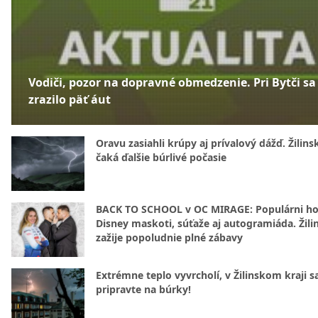
Vodiči, pozor na dopravné obmedzenie. Pri Bytči sa
zrazilo päť áut
Oravu zasiahli krúpy aj prívalový dážď. Žilins
čaká ďalšie búrlivé počasie
BACK TO SCHOOL v OC MIRAGE: Populárni hos
Disney maskoti, súťaže aj autogramiáda. Žili
zažije popoludnie plné zábavy
Extrémne teplo vyvrcholí, v Žilinskom kraji s
pripravte na búrky!