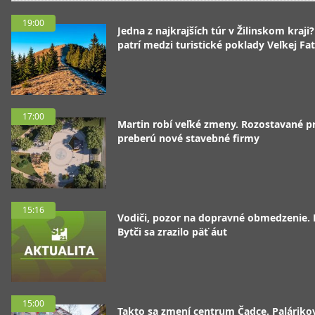
19:00
Jedna z najkrajších túr v Žilinskom kraji
patrí medzi turistické poklady Veľkej Fa
17:00
Martin robí veľké zmeny. Rozostavané p
preberú nové stavebné firmy
15:16
Vodiči, pozor na dopravné obmedzenie. 
Bytči sa zrazilo päť áut
15:00
Takto sa zmení centrum Čadce. Palárik