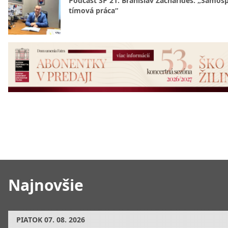
Podcast SP 21. Branislav Zacharides: „Samosp
tímová práca“
Najnovšie
PIATOK
07. 08. 2026