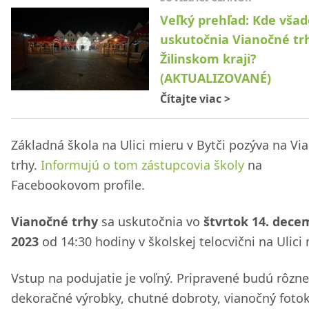
Veľký prehľad: Kde všad
uskutočnia Vianočné tr
Žilinskom kraji?
(AKTUALIZOVANÉ)
Čítajte viac
>
Základná škola na Ulici mieru v Bytči pozýva na Vi
trhy.
Informujú o tom zástupcovia školy
na
Facebookovom profile.
Vianočné trhy
sa uskutočnia vo
štvrtok 14. dece
2023
od 14:30 hodiny v školskej telocvični na Ulici 
Vstup na podujatie je voľný. Pripravené budú rôzne
dekoračné výrobky, chutné dobroty, vianočný fotok