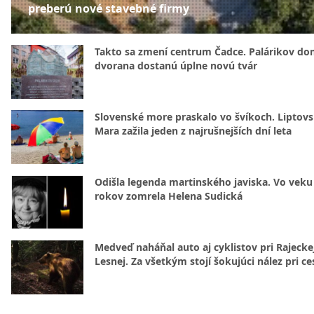
preberú nové stavebné firmy
Takto sa zmení centrum Čadce. Palárikov do
dvorana dostanú úplne novú tvár
Slovenské more praskalo vo švíkoch. Liptov
Mara zažila jeden z najrušnejších dní leta
Odišla legenda martinského javiska. Vo veku
rokov zomrela Helena Sudická
Medveď naháňal auto aj cyklistov pri Rajecke
Lesnej. Za všetkým stojí šokujúci nález pri ce