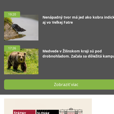
19:20
Nenápadný tvor má jed ako kobra indická
aj vo Veľkej Fatre
17:26
Medvede v Žilinskom kraji sú pod
drobnohľadom. Začala sa dôležitá kamp
Zobraziť viac