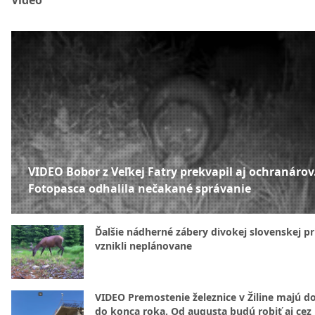
Video
VIDEO Bobor z Veľkej Fatry prekvapil aj ochranárov
Fotopasca odhalila nečakané správanie
Ďalšie nádherné zábery divokej slovenskej pr
vznikli neplánovane
VIDEO Premostenie železnice v Žiline majú d
do konca roka. Od augusta budú robiť aj cez