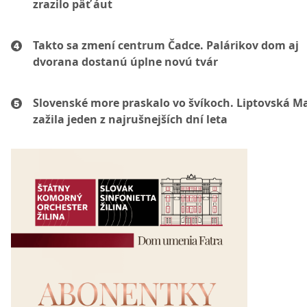
zrazilo päť áut
Takto sa zmení centrum Čadce. Palárikov dom aj
dvorana dostanú úplne novú tvár
Slovenské more praskalo vo švíkoch. Liptovská M
zažila jeden z najrušnejších dní leta