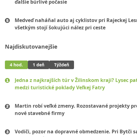
ďalšie búrlivé počasie
Medveď naháňal auto aj cyklistov pri Rajeckej Les
všetkým stojí šokujúci nález pri ceste
Najdiskutovanejšie
4 hod.
1 deň
Týždeň
Jedna z najkrajších túr v Žilinskom kraji? Lysec pat
medzi turistické poklady Veľkej Fatry
Martin robí veľké zmeny. Rozostavané projekty p
nové stavebné firmy
Vodiči, pozor na dopravné obmedzenie. Pri Bytči s