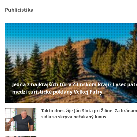
Publicistika
Jedna z najkrajších túr v Žilinskom kraji? Lysec patr
medzi turistické poklady Veľkej Fatry
Takto dnes žije Ján Slota pri Žiline. Za bránam
sídla sa skrýva nečakaný luxus