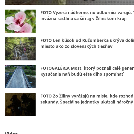
FOTO Vyzerá nádherne, no odborníci varujú. 
invázna rastlina sa šíri aj v Žilinskom kraji
FOTO Len kúsok od Ružomberka ukrýva doli
miesto ako zo slovenských tiesňav
FOTOGALÉRIA Most, ktorý poznali celé gener
Kysučania naň budú ešte dlho spomínať
FOTO Zo Žiliny vyrážajú na misie, kde rozhod
sekundy. Špeciálne jednotky ukázali náročný