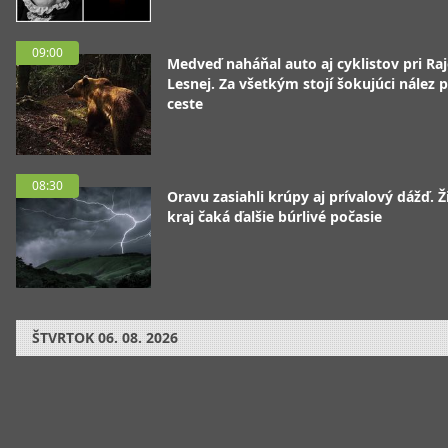
09:00
Medveď naháňal auto aj cyklistov pri Raj
Lesnej. Za všetkým stojí šokujúci nález p
ceste
08:30
Oravu zasiahli krúpy aj prívalový dážď. Ž
kraj čaká ďalšie búrlivé počasie
ŠTVRTOK
06. 08. 2026