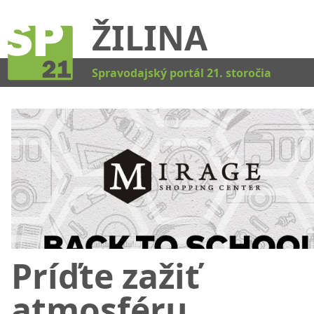
ŽILINA
Kat
Spravodajský portál 21. storočia
Príďte zažiť
atmosféru