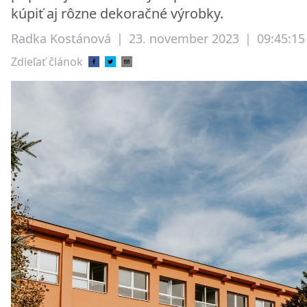
kúpiť aj rôzne dekoračné výrobky.
Radka Kostánová
|
23. november 2023
|
09:45:15
Zdieľať článok