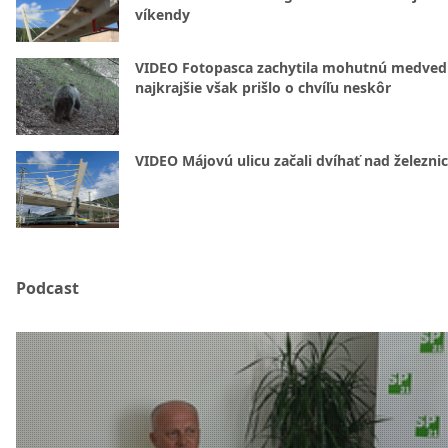
víkendy
VIDEO Fotopasca zachytila mohutnú medvedi
najkrajšie však prišlo o chvíľu neskôr
VIDEO Májovú ulicu začali dvíhať nad železni
Podcast