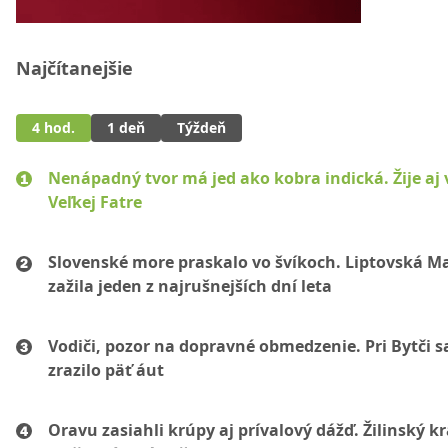
Najčítanejšie
4 hod.
1 deň
Týždeň
Nenápadný tvor má jed ako kobra indická. Žije aj 
Veľkej Fatre
Slovenské more praskalo vo švíkoch. Liptovská M
zažila jeden z najrušnejších dní leta
Vodiči, pozor na dopravné obmedzenie. Pri Bytči s
zrazilo päť áut
Oravu zasiahli krúpy aj prívalový dážď. Žilinský k