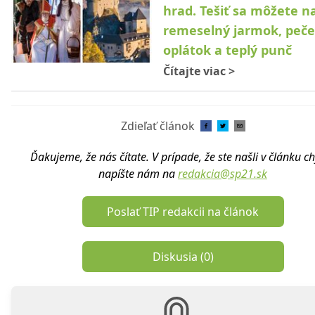
hrad. Tešiť sa môžete n
remeselný jarmok, peče
oplátok a teplý punč
Čítajte viac
>
Zdieľať článok
Ďakujeme, že nás čítate. V prípade, že ste našli v článku c
napíšte nám na
redakcia@sp21.sk
Poslať TIP redakcii na článok
Diskusia (
0
)