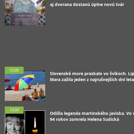
aj dvorana dostanú úplne novú tvár
12:30
Slovenské more praskalo vo švíkoch. Li
Mara zažila jeden z najrušnejších dní leta
10:30
Odišla legenda martinského javiska. Vo
94 rokov zomrela Helena Sudická