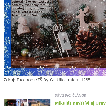
Zdroj: Facebook/ZŠ Bytča, Ulica mieru 1235
SÚVISIACI ČLÁNOK
Mikuláš navštívi aj Ora