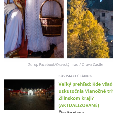
Zdroj: Facebook/Oravský hrad / Orava Castle
SÚVISIACI ČLÁNOK
Veľký prehľad: Kde všad
uskutočnia Vianočné tr
Žilinskom kraji?
(AKTUALIZOVANÉ)
Čítajte viac
>