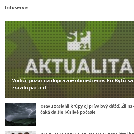
Infoservis
Vodiči, pozor na dopravné obmedzenie. Pri Bytči sa
zrazilo päť áut
Oravu zasiahli krúpy aj prívalový dážď. Žilins
čaká ďalšie búrlivé počasie
BACK TO SCHOOL v OC MIRAGE: Populárni hos