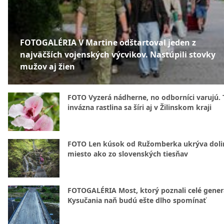
FOTOGALÉRIA V Martine odštartoval jeden z
najväčších vojenských výcvikov. Nastúpili stovky
mužov aj žien
FOTO Vyzerá nádherne, no odborníci varujú. 
invázna rastlina sa šíri aj v Žilinskom kraji
FOTO Len kúsok od Ružomberka ukrýva doli
miesto ako zo slovenských tiesňav
FOTOGALÉRIA Most, ktorý poznali celé gener
Kysučania naň budú ešte dlho spomínať