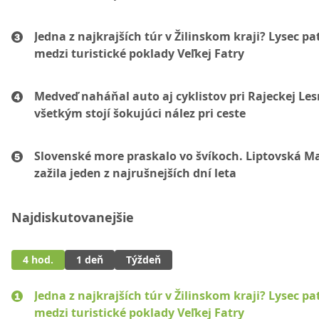
Jedna z najkrajších túr v Žilinskom kraji? Lysec pat
medzi turistické poklady Veľkej Fatry
Medveď naháňal auto aj cyklistov pri Rajeckej Les
všetkým stojí šokujúci nález pri ceste
Slovenské more praskalo vo švíkoch. Liptovská M
zažila jeden z najrušnejších dní leta
Najdiskutovanejšie
4 hod.
1 deň
Týždeň
Jedna z najkrajších túr v Žilinskom kraji? Lysec pat
medzi turistické poklady Veľkej Fatry