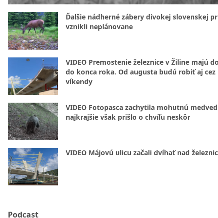
Ďalšie nádherné zábery divokej slovenskej pr
vznikli neplánovane
VIDEO Premostenie železnice v Žiline majú d
do konca roka. Od augusta budú robiť aj cez
víkendy
VIDEO Fotopasca zachytila mohutnú medvedi
najkrajšie však prišlo o chvíľu neskôr
VIDEO Májovú ulicu začali dvíhať nad železni
Podcast