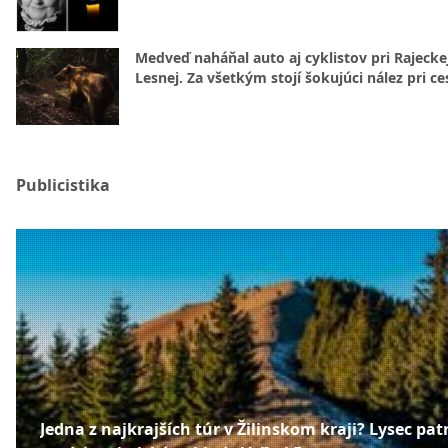
Medveď naháňal auto aj cyklistov pri Rajecke
Lesnej. Za všetkým stojí šokujúci nález pri ce
Publicistika
Jedna z najkrajších túr v Žilinskom kraji? Lysec patr