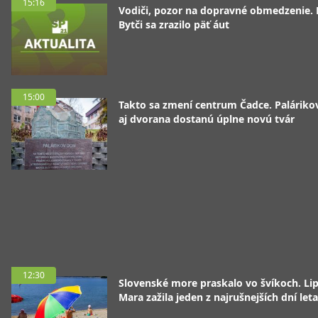
15:16
Vodiči, pozor na dopravné obmedzenie. 
Bytči sa zrazilo päť áut
15:00
Takto sa zmení centrum Čadce. Palárik
aj dvorana dostanú úplne novú tvár
12:30
Slovenské more praskalo vo švíkoch. Li
Mara zažila jeden z najrušnejších dní leta