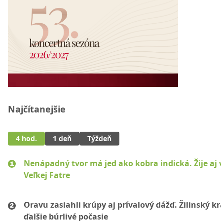
Najčítanejšie
4 hod.
1 deň
Týždeň
Nenápadný tvor má jed ako kobra indická. Žije aj 
Veľkej Fatre
Oravu zasiahli krúpy aj prívalový dážď. Žilinský k
ďalšie búrlivé počasie