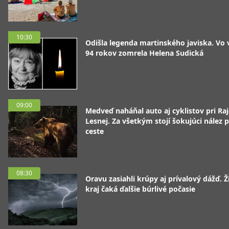
10:30
Odišla legenda martinského javiska. Vo
94 rokov zomrela Helena Sudická
09:00
Medveď naháňal auto aj cyklistov pri Raj
Lesnej. Za všetkým stojí šokujúci nález p
ceste
08:30
Oravu zasiahli krúpy aj prívalový dážď. Ž
kraj čaká ďalšie búrlivé počasie