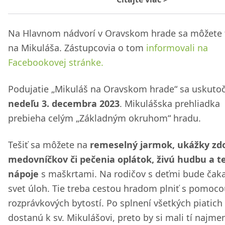
Na Hlavnom nádvorí v Oravskom hrade sa môžete 
na Mikuláša. Zástupcovia o tom
informovali na
Facebookovej stránke.
Podujatie „Mikuláš na Oravskom hrade“ sa uskuto
nedeľu 3. decembra 2023
. Mikulášska prehliadka
prebieha celým „Základným okruhom“ hradu.
Tešiť sa môžete na
remeselný jarmok, ukážky zd
medovníčkov či pečenia oplátok, živú hudbu a t
nápoje
s maškrtami. Na rodičov s deťmi bude čaka
svet úloh. Tie treba cestou hradom plniť s pomoc
rozprávkových bytostí. Po splnení všetkých piatich
dostanú k sv. Mikulášovi, preto by si mali tí najme