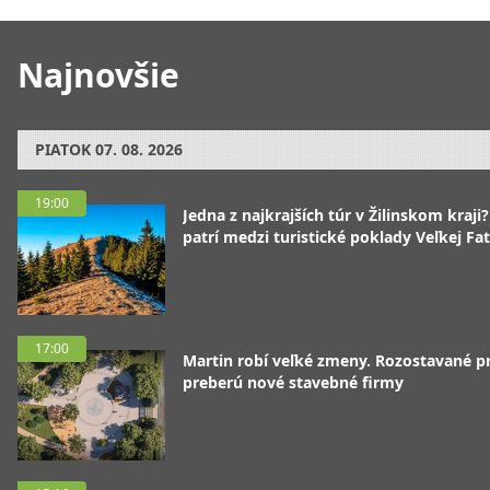
Najnovšie
PIATOK
07. 08. 2026
19:00
Jedna z najkrajších túr v Žilinskom kraji
patrí medzi turistické poklady Veľkej Fa
17:00
Martin robí veľké zmeny. Rozostavané p
preberú nové stavebné firmy