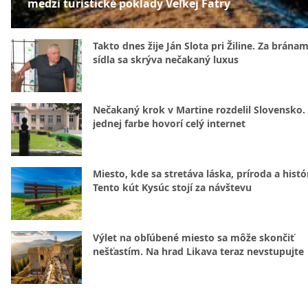
medzi turistické poklady Veľkej Fatry
Takto dnes žije Ján Slota pri Žiline. Za bránam
sídla sa skrýva nečakaný luxus
Nečakaný krok v Martine rozdelil Slovensko.
jednej farbe hovorí celý internet
Miesto, kde sa stretáva láska, príroda a histó
Tento kút Kysúc stojí za návštevu
Výlet na obľúbené miesto sa môže skončiť
nešťastím. Na hrad Likava teraz nevstupujte