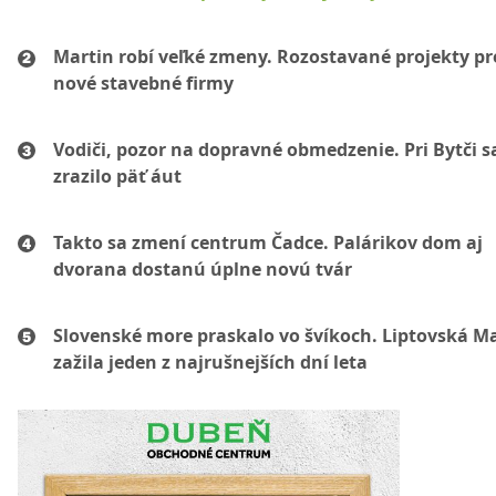
Martin robí veľké zmeny. Rozostavané projekty p
nové stavebné firmy
Vodiči, pozor na dopravné obmedzenie. Pri Bytči s
zrazilo päť áut
Takto sa zmení centrum Čadce. Palárikov dom aj
dvorana dostanú úplne novú tvár
Slovenské more praskalo vo švíkoch. Liptovská M
zažila jeden z najrušnejších dní leta