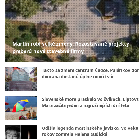
Martin robí veľké zmeny. Rozostavané projekty
preberú nové stavebné firmy
Takto sa zmení centrum Čadce. Palárikov do
dvorana dostanú úplne novú tvár
Slovenské more praskalo vo švíkoch. Liptov
Mara zažila jeden z najrušnejších dní leta
Odišla legenda martinského javiska. Vo veku
rokov zomrela Helena Sudická