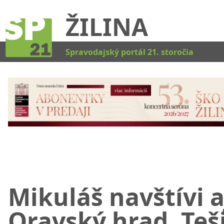
ŽILINA
Kat
Spravodajský portál 21. storočia
Mikuláš navštívi a
Oravský hrad. Teš