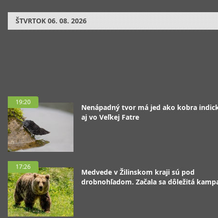
ŠTVRTOK
06. 08. 2026
19:20
Nenápadný tvor má jed ako kobra indická
aj vo Veľkej Fatre
17:26
Medvede v Žilinskom kraji sú pod
drobnohľadom. Začala sa dôležitá kamp