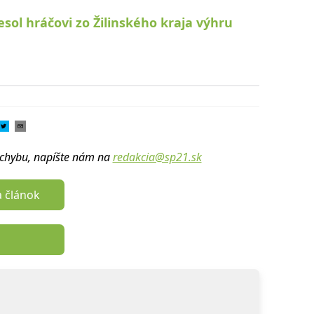
iesol hráčovi zo Žilinského kraja výhru
u chybu, napíšte nám na
redakcia@sp21.sk
a článok