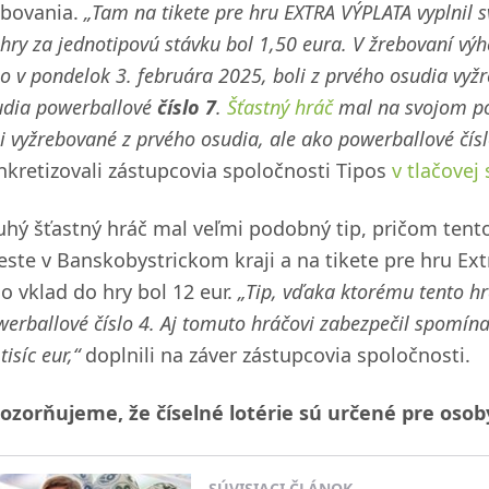
ebovania.
„Tam na tikete pre hru EXTRA VÝPLATA vyplnil s
hry za jednotipovú stávku bol 1,50 eura. V žrebovaní výh
o v pondelok 3. februára 2025, boli z prvého osudia vyž
udia powerballové
číslo 7
.
Šťastný hráč
mal na svojom pot
i vyžrebované z prvého osudia, ale ako powerballové číslo
nkretizovali zástupcovia spoločnosti Tipos
v tlačovej
uhý šťastný hráč mal veľmi podobný tip, pričom tent
este v Banskobystrickom kraji a na tikete pre hru Extr
ho vklad do hry bol 12 eur.
„Tip, vďaka ktorému tento hr
erballové číslo 4. Aj tomuto hráčovi zabezpečil spomína
tisíc eur,“
doplnili na záver zástupcovia spoločnosti.
ozorňujeme, že číselné lotérie sú určené pre osob
SÚVISIACI ČLÁNOK