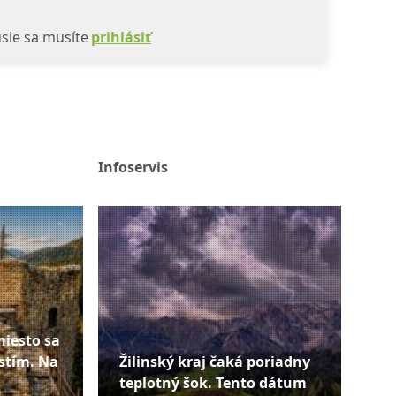
sie sa musíte
prihlásiť
Infoservis
miesto sa
stím. Na
Žilinský kraj čaká poriadny
teplotný šok. Tento dátum