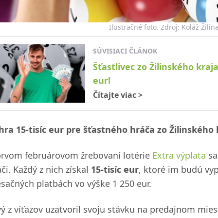
Ilustračné foto. Zdroj: Koláž Žili
SÚVISIACI ČLÁNOK
Šťastlivec zo Žilinského kraja:
eur!
Čítajte viac
>
hra 15-tisíc eur pre šťastného hráča zo Žilinského 
prvom februárovom žrebovaní lotérie
Extra výplata
sa
či. Každý z nich získal
15-tisíc eur
, ktoré im budú vy
sačných platbách vo výške 1 250 eur.
vý z víťazov uzatvoril svoju stávku na predajnom mie