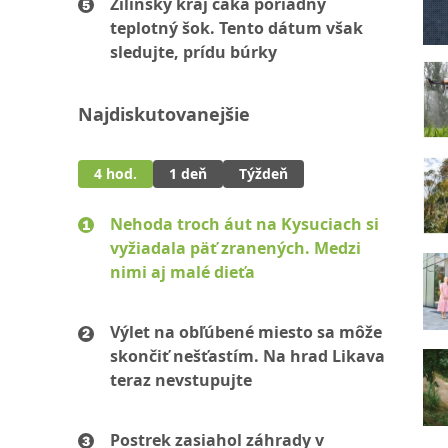
Žilinský kraj čaká poriadny
teplotný šok. Tento dátum však
sledujte, prídu búrky
Najdiskutovanejšie
4 hod.
1 deň
Týždeň
Nehoda troch áut na Kysuciach si
vyžiadala päť zranených. Medzi
nimi aj malé dieťa
Výlet na obľúbené miesto sa môže
skončiť nešťastím. Na hrad Likava
teraz nevstupujte
Postrek zasiahol záhrady v