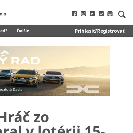
nia
Prihlasiť/Registrovať
bed?
Ďalšie
 Hráč zo
al v lotérii 15-