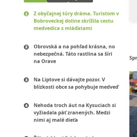
Z obyčajnej túry dráma. Turistom v
Bobroveckej doline skrížila cestu
medvedica s mláďatami
Obrovská a na pohľad krásna, no
nebezpečná. Táto rastlina sa šíri
Sp
na Orave
Na Liptove si dávajte pozor. V
blízkosti obce sa pohybuje medveď
Nehoda troch áut na Kysuciach si
vyžiadala päť zranených. Medzi
nimi aj malé dieťa