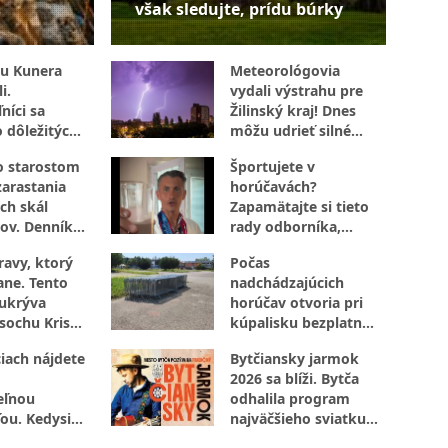
však sledujte, prídu búrky
u Kunera
Meteorológovia
i.
vydali výstrahu pre
níci sa
Žilinský kraj! Dnes
o dôležitých
môžu udrieť silné
búrky s vetrom aj
o starostom
Športujete v
krúpami
zarastania
horúčavách?
ch skál
Zapamätajte si tieto
ov. Denník
rady odborníka,
úplne inak!
ktoré určite využijete
ravy, ktorý
Počas
ane. Tento
nadchádzajúcich
ukrýva
horúčav otvoria pri
 sochu Krista
kúpalisku bezplatné
 rašelinisko
parkovanie. Kto
iach nájdete
Bytčiansky jarmok
sprístupní pozemky?
2026 sa blíži. Bytča
eľnou
odhalila program
ou. Kedysi
najväčšieho sviatku
i zvon do
mesta