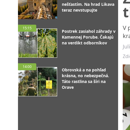
nešťastím. Na hrad Likava
t
teraz nevstupujte
V 
15:15
Postrek zasiahol záhrady v
kr
Kamennej Porube. Čakajú
na verdikt odborníkov
Ju
Zdi
14:00
Obrovská a na pohľad
krásna, no nebezpečná.
Táto rastlina sa šíri na
Orave