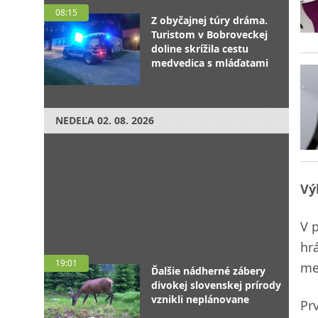
08:15
Z obyčajnej túry dráma.
Turistom v Bobroveckej
doline skrížila cestu
medvedica s mláďatami
NEDEĽA
02. 08. 2026
Vý
V 
hrá
19:01
me
Ďalšie nádherné zábery
divokej slovenskej prírody
vznikli neplánovane
Pr