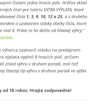
vojimi číslami jedno hracie pole. Hráčov vklad
erných čísel pre lotériu EXTRA VÝPLATA, ktoré
rebované čísla
1, 3, 9, 10, 12 a 25
, a z druhého
vrdení o uzatvorení stávky všetky čísla, ktoré
 mal 4. Práve to ho delilo od hlavnej výhry,“
 správe
.
o výherca uzatvoril stávku na predajnom
a výplata vyplnil 8 hracích polí, pričom
áč získal výhru v druhom poradí, mal tiež
ný šťastný tip výhru v druhom poradí vo výške
y od 18 rokov. Hrajte zodpovedne!