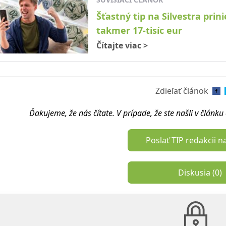
Šťastný tip na Silvestra prin
takmer 17-tisíc eur
Čítajte viac
>
Zdieľať článok
Ďakujeme, že nás čítate. V prípade, že ste našli v článk
Poslať TIP redakcii n
Diskusia (
0
)