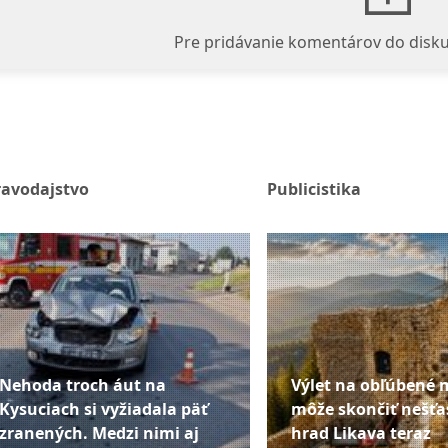
Pre pridávanie komentárov do disku
ravodajstvo
Publicistika
Nehoda troch áut na
Výlet na obľúbené 
Kysuciach si vyžiadala päť
môže skončiť nešťa
zranených. Medzi nimi aj
hrad Likava teraz