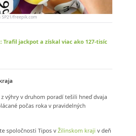
na SP21/freepik.com
 Trafil jackpot a získal viac ako 127-tisíc
kraja
 z výhry v druhom poradí tešili hneď dvaja
plácané počas roka v pravidelných
ste spoločnosti Tipos v
Žilinskom kraji
v deň