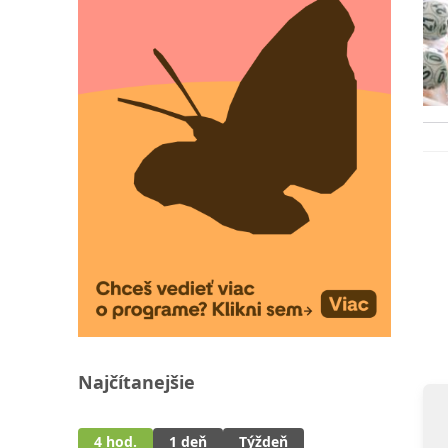
Najčítanejšie
4 hod.
1 deň
Týždeň