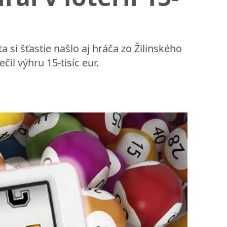
 si šťastie našlo aj hráča zo Žilinského
čil výhru 15-tisíc eur.