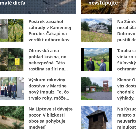
malé dieťa
nevstupujte
Postrek zasiahol
Na Zámk
záhrady v Kamennej
nezaháľal
Porube. Čakajú na
Dobrovoľ
verdikt odborníkov
pustili d
opráv
Obrovská a na
Taraba s
pohľad krásna, no
vinia zo 
nebezpečná. Táto
Súľovský
rastlina sa šíri na
ochranár
Orave
N: Je to 
Výskum rakoviny
Klenot O
dostáva v Martine
vás dost
nový impulz. To, čo
chodník 
trvalo roky, môže
výhľady,
zvládnuť za dni
aj vzácne
Na Liptove si dávajte
Na Kysuc
pozor. V blízkosti
miesto s
obce sa pohybuje
neuverit
medveď
minulosť
tu ukryl