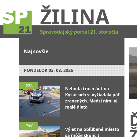
ŽILINA
Spravodajský portál 21. storočia
Najnovšie
PONDELOK
03. 08. 2026
19:05
Nehoda troch áut na
Kysuciach si vyžiadala päť
zranených. Medzi nimi aj
malé dieťa
Ď
17:00
Ž
Výlet na obľúbené miesto
sa môže skončiť