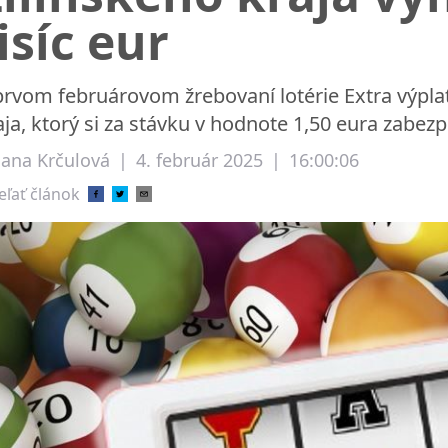
isíc eur
prvom februárovom žrebovaní lotérie Extra výplata
aja, ktorý si za stávku v hodnote 1,50 eura zabezpe
liana Krčulová
|
4. február 2025
|
16:00:06
eľať článok