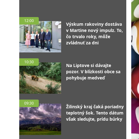
12:00
Výskum rakoviny dostáva
v Martine nový impulz. To,
čo trvalo roky, môže
zvládnuť za dni
10:30
Na Liptove si dávajte
pozor. V blízkosti obce sa
pohybuje medveď
09:30
Žilinský kraj čaká poriadny
teplotný šok. Tento dátum
však sledujte, prídu búrky