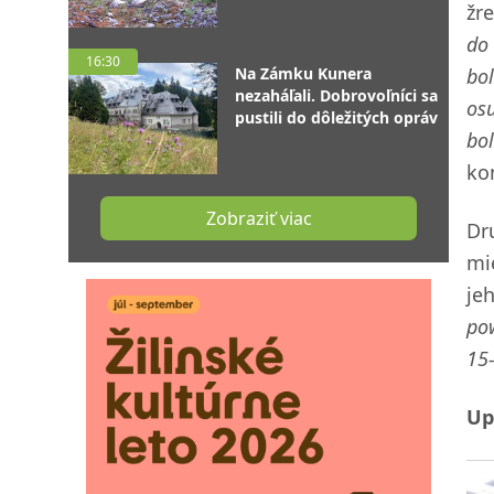
žr
do 
16:30
Na Zámku Kunera
bol
nezaháľali. Dobrovoľníci sa
os
pustili do dôležitých opráv
bol
ko
Zobraziť viac
Dr
mi
je
pow
15-
Up