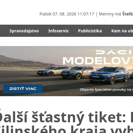
Piatok
07. 08. 2026 11:07:19
| Meniny má
Štefá
Spravodajstvo
Infoservis
Publicistika
Kam na o
alší šťastný tiket:
ilinského kraja vyhr