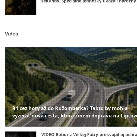
sekundy. Špeciálne jednotky ukázali náročný
Video
R1 cez hory až do Ružomberka? Takto by mohla
vyzerať nová cesta, ktorá zmení dopravu na Liptov
VIDEO Bobor z Veľkej Fatry prekvapil aj ochr