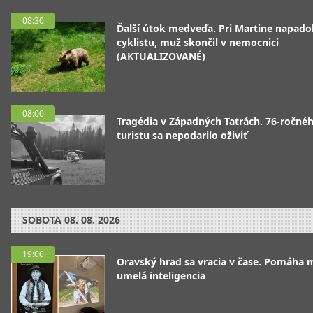
08:30
Ďalší útok medveďa. Pri Martine napado
cyklistu, muž skončil v nemocnici
(AKTUALIZOVANÉ)
08:00
Tragédia v Západných Tatrách. 76-ročné
turistu sa nepodarilo oživiť
SOBOTA
08. 08. 2026
19:00
Oravský hrad sa vracia v čase. Pomáha 
umelá inteligencia