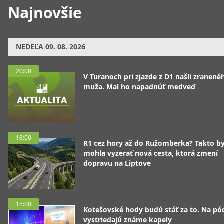
Najnovšie
NEDEĽA
09. 08. 2026
20:00
V Turanoch pri zjazde z D1 našli zranené
muža. Mal ho napadnúť medveď
18:00
R1 cez hory až do Ružomberka? Takto b
mohla vyzerať nová cesta, ktorá zmení
dopravu na Liptove
15:00
Kotešovské hody budú stáť za to. Na pó
vystriedajú známe kapely