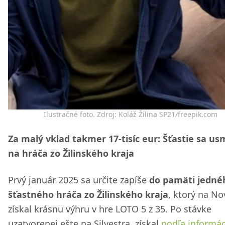
Ilustračné foto. Zdroj: Koláž Žilina SP21/freepik.com
Za malý vklad takmer 17-tisíc eur: Šťastie sa us
na hráča zo Žilinského kraja
Prvý január 2025 sa určite zapíše
do pamäti jedné
šťastného hráča zo Žilinského kraja
, ktorý na No
získal krásnu výhru v hre LOTO 5 z 35. Po stávke
uzatvorenej ešte na Silvestra, získal
podľa informác