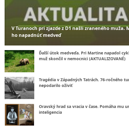
V Turanoch pri zjazde z D1 našli zraneného muža. 
ho napadnúť medveď
Ďalší útok medveďa. Pri Martine napadol cykl
muž skončil v nemocnici (AKTUALIZOVANÉ)
Tragédia v Západných Tatrách. 76-ročného tur
nepodarilo oživiť
Oravský hrad sa vracia v čase. Pomáha mu u
inteligencia