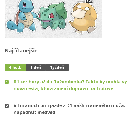
Najčítanejšie
4 hod.
1 deň
Týždeň
R1 cez hory až do Ružomberka? Takto by mohla vy
nová cesta, ktorá zmení dopravu na Liptove
V Turanoch pri zjazde z D1 našli zraneného muža.
napadnúť medveď