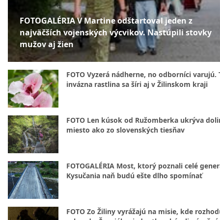
FOTOGALÉRIA V Martine odštartoval jeden z
najväčších vojenských výcvikov. Nastúpili stovky
mužov aj žien
FOTO Vyzerá nádherne, no odborníci varujú. 
invázna rastlina sa šíri aj v Žilinskom kraji
FOTO Len kúsok od Ružomberka ukrýva doli
miesto ako zo slovenských tiesňav
FOTOGALÉRIA Most, ktorý poznali celé gener
Kysučania naň budú ešte dlho spomínať
FOTO Zo Žiliny vyrážajú na misie, kde rozhod