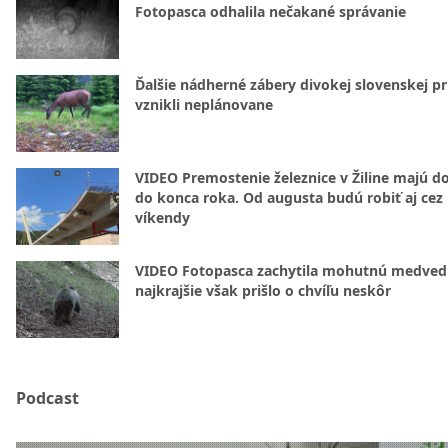
Fotopasca odhalila nečakané správanie
Ďalšie nádherné zábery divokej slovenskej pr
vznikli neplánovane
VIDEO Premostenie železnice v Žiline majú d
do konca roka. Od augusta budú robiť aj cez
víkendy
VIDEO Fotopasca zachytila mohutnú medvedi
najkrajšie však prišlo o chvíľu neskôr
Podcast