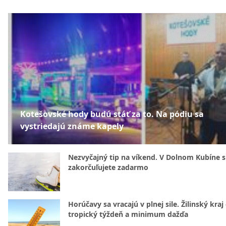
Kotešovské hody budú stáť za to. Na pódiu sa
vystriedajú známe kapely
Nezvyčajný tip na víkend. V Dolnom Kubíne s
zakorčuľujete zadarmo
Horúčavy sa vracajú v plnej sile. Žilinský kraj
tropický týždeň a minimum dažďa