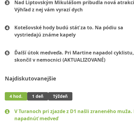
Nad Liptovským Mikulášom pribudla nová atrakci
Výhľad z nej vám vyrazí dych
Kotešovské hody budú stáť za to. Na pódiu sa
vystriedajú známe kapely
Ďalší útok medveďa. Pri Martine napadol cyklistu
skončil v nemocnici (AKTUALIZOVANÉ)
Najdiskutovanejšie
4 hod.
1 deň
Týždeň
V Turanoch pri zjazde z D1 našli zraneného muža.
napadnúť medveď