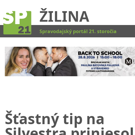
ŽILINA
Kat
Spravodajský portál 21. storočia
Šťastný tip na
Silvestra priniesol