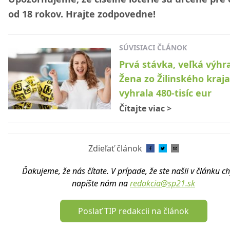
od 18 rokov. Hrajte zodpovedne!
SÚVISIACI ČLÁNOK
Prvá stávka, veľká výhra
Žena zo Žilinského kraja
vyhrala 480-tisíc eur
Čítajte viac
>
Zdieľať článok
Ďakujeme, že nás čítate. V prípade, že ste našli v článku c
napíšte nám na
redakcia@sp21.sk
Poslať TIP redakcii na článok