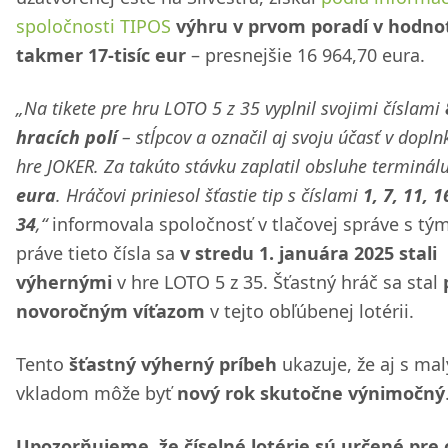
spoločnosti TIPOS
výhru v prvom poradí v hodno
takmer 17-tisíc eur
– presnejšie 16 964,70 eura.
„Na tikete pre hru LOTO 5 z 35 vyplnil svojimi číslami
hracích polí
– stĺpcov a označil aj svoju účasť v dopln
hre JOKER. Za takúto stávku zaplatil obsluhe terminál
eura
. Hráčovi priniesol šťastie tip s číslami
1, 7, 11, 1
34
,“
informovala spoločnosť v tlačovej správe s tým
práve tieto čísla sa
v stredu 1. januára 2025 stali
výhernými
v hre LOTO 5 z 35. Šťastný hráč sa stal
novoročným víťazom
v tejto obľúbenej lotérii.
Tento
šťastný výherný príbeh
ukazuje, že aj s ma
vkladom môže byť
nový rok skutočne výnimočný
Upozorňujeme, že číselné lotérie sú určené pre