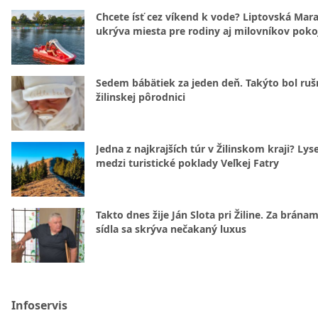
Chcete ísť cez víkend k vode? Liptovská Mar
ukrýva miesta pre rodiny aj milovníkov poko
Sedem bábätiek za jeden deň. Takýto bol rušn
žilinskej pôrodnici
Jedna z najkrajších túr v Žilinskom kraji? Lyse
medzi turistické poklady Veľkej Fatry
Takto dnes žije Ján Slota pri Žiline. Za bránam
sídla sa skrýva nečakaný luxus
Infoservis