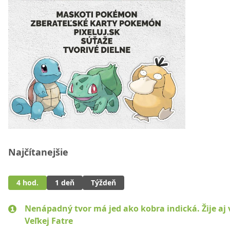
Najčítanejšie
4 hod.
1 deň
Týždeň
Nenápadný tvor má jed ako kobra indická. Žije aj 
Veľkej Fatre