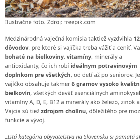
Ilustračné foto. Zdroj: freepik.com
Medzinárodná vaječná komisia taktiež vyzdvihla
12
dôvodov
, pre ktoré si vajíčka treba vážiť a ceniť. Va
bohaté na bielkoviny, vitamíny
, minerály a
antioxidanty, čo ich robí
ideálnym potravinovým
doplnkom pre všetkých
, od detí až po seniorov. 
vajíčko obsahuje takmer
6 gramov vysoko kvalit
bielkovín
, všetkých deväť esenciálnych aminokysel
vitamíny A, D, E, B12 a minerály ako železo, zinok a
Vajcia sú tiež
zdrojom cholínu
, dôležitého pre mo
funkcie a vývoj.
„Istá kategória obyvateľstva na Slovensku si pamätá s