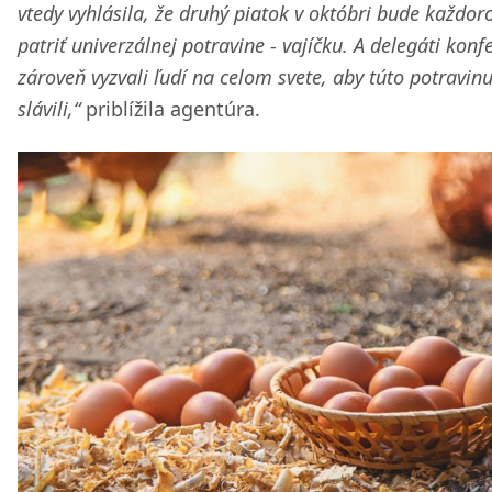
vtedy vyhlásila, že druhý piatok v októbri bude každor
patriť univerzálnej potravine - vajíčku. A delegáti konf
zároveň vyzvali ľudí na celom svete, aby túto potravin
slávili,“
priblížila agentúra.