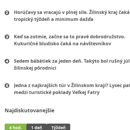
Horúčavy sa vracajú v plnej sile. Žilinský kraj čaká
tropický týždeň a minimum dažďa
Keď sa zotmie, začne sa to pravé dobrodružstvo.
Kukuričné bludisko čaká na návštevníkov
Sedem bábätiek za jeden deň. Takýto bol rušný júl
žilinskej pôrodnici
Jedna z najkrajších túr v Žilinskom kraji? Lysec pat
medzi turistické poklady Veľkej Fatry
Najdiskutovanejšie
4 hod.
1 deň
Týždeň