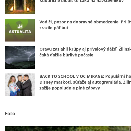
Kukuričné bludisko čaká na návštevníkov
Vodiči, pozor na dopravné obmedzenie. Pri By
zrazilo päť áut
Oravu zasiahli krúpy aj prívalový dážď. Žilins
čaká ďalšie búrlivé počasie
BACK TO SCHOOL v OC MIRAGE: Populárni hos
Disney maskoti, súťaže aj autogramiáda. Žili
zažije popoludnie plné zábavy
Foto