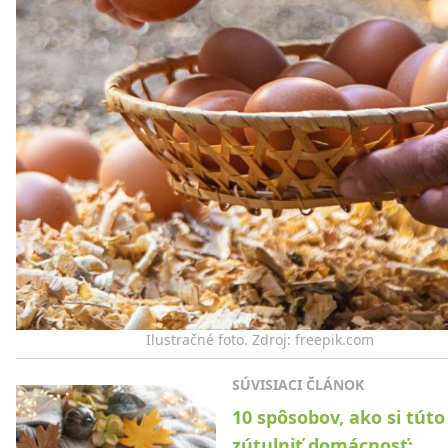
Ilustračné foto. Zdroj: freepik.com
SÚVISIACI ČLÁNOK
10 spôsobov, ako si túto
zútulniť domácnosť: