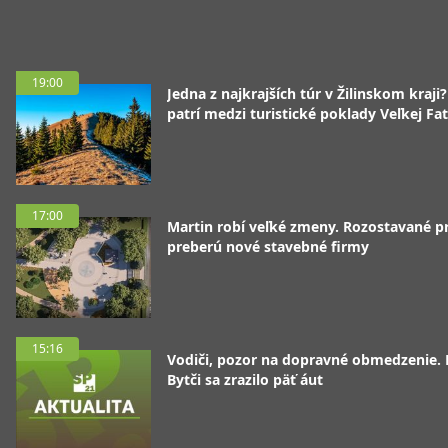
19:00
Jedna z najkrajších túr v Žilinskom kraji
patrí medzi turistické poklady Veľkej Fa
17:00
Martin robí veľké zmeny. Rozostavané p
preberú nové stavebné firmy
15:16
Vodiči, pozor na dopravné obmedzenie. 
Bytči sa zrazilo päť áut