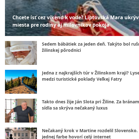
Chcete ísť cez víkend k vode? Liptovská Mara ukrý
miesta pre rodiny aj milovníkov pokoja
Sedem bábätiek za jeden deň. Takýto bol rušn
žilinskej pôrodnici
Jedna z najkrajších túr v Žilinskom kraji? Lyse
medzi turistické poklady Veľkej Fatry
Takto dnes žije Ján Slota pri Žiline. Za bránam
sídla sa skrýva nečakaný luxus
Nečakaný krok v Martine rozdelil Slovensko.
jednej farbe hovorí celý internet