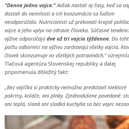
"Denne jedno vajce."
Avšak nastali aj časy, keď sa va
dostali do nemilosti a ich konzumácia sa ľuďom
neodporúčala. Nutricionisti už prekonali krajné pohľa
vajce a jeho vplyv na zdravie človeka. Súčasné tendenc
výžive odporúčajú
dve až tri vajcia týždenne
. Do toh
počtu odborníci na výživu zarátavajú všetky vajcia, kto
človek skonzumuje vo všetkých potravinách,“
ozrejmil
Tlačová agentúra Slovenskej republiky a ďalej
pripomenula dôležitý fakt:
„Bez vajíčka si prakticky nemožno predstaviť niektoré
pokrmy, koláče, ani plnky. Zjednodušene povedané: s
ani teplá, slaná ani sladká kuchyňa sa bez vajec nezao