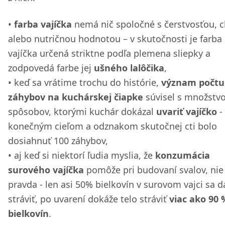
farba vajíčka
nemá nič spoločné s čerstvosťou, 
alebo nutričnou hodnotou – v skutočnosti je farba
vajíčka určená striktne podľa plemena sliepky a
zodpovedá farbe jej
ušného lalôčika
,
keď sa vrátime trochu do histórie,
význam počtu
záhybov na kuchárskej čiapke
súvisel s množstv
spôsobov, ktorými kuchár dokázal
uvariť vajíčko
-
konečným cieľom a odznakom skutočnej cti bolo
dosiahnuť 100 záhybov,
aj keď si niektorí ľudia myslia, že
konzumácia
surového vajíčka
pomôže pri budovaní svalov, nie 
pravda - len asi 50% bielkovín v surovom vajci sa d
stráviť, po uvarení dokáže telo stráviť
viac ako 90 
bielkovín
.