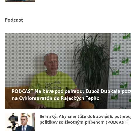
Podcast
PODCAST Na káve pod palmou. Ľuboš Dupkala poz
na Cyklomaratón do Rajeckých Teplíc
Belinský: Aby sme túto dobu zvládli, potreb
politikov so životným príbehom (PODCAST)