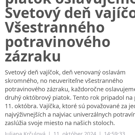
Svetový deň vajíč
Všestranného
potravinového
zázraku
Svetový deň vajíčok, deň venovaný oslavám
skromného, no neuveriteľne všestranného
potravinového zázraku, každoročne oslavujem
druhý októbrový piatok. Tento rok pripadol na 
11. októbra. Vajíčka, ktoré sú považované za je
najvýživnejších a najviac univerzálnych potravín
zaslúžia svoje miesto na našich stoloch.
Juliana Krčulová
|
11. október 2024
|
14:59:33