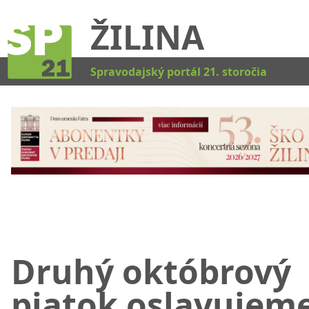
ŽILINA
Kat
Spravodajský portál 21. storočia
Druhý októbrový
piatok oslavujem