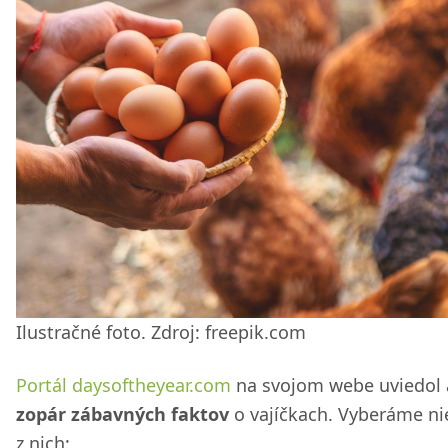
Ilustračné foto. Zdroj: freepik.com
Portál daysoftheyear.com
na svojom webe uviedol 
zopár zábavných faktov
o vajíčkach. Vyberáme ni
z nich: