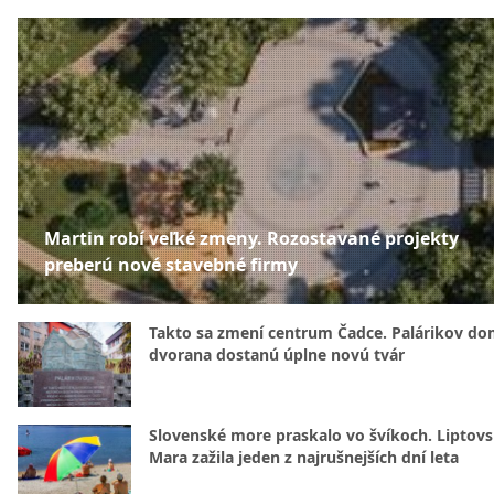
Martin robí veľké zmeny. Rozostavané projekty
preberú nové stavebné firmy
Takto sa zmení centrum Čadce. Palárikov do
dvorana dostanú úplne novú tvár
Slovenské more praskalo vo švíkoch. Liptov
Mara zažila jeden z najrušnejších dní leta