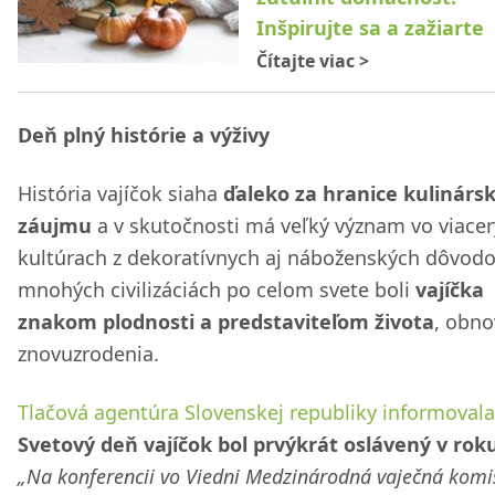
Inšpirujte sa a zažiarte
Čítajte viac
>
Deň plný histórie a výživy
História vajíčok siaha
ďaleko za hranice kulinárs
záujmu
a v skutočnosti má veľký význam vo viace
kultúrach z dekoratívnych aj náboženských dôvodo
mnohých civilizáciách po celom svete boli
vajíčka
znakom plodnosti a predstaviteľom života
, obno
znovuzrodenia.
Tlačová agentúra Slovenskej republiky informovala
Svetový deň vajíčok bol prvýkrát oslávený v rok
„Na konferencii vo Viedni Medzinárodná vaječná komi