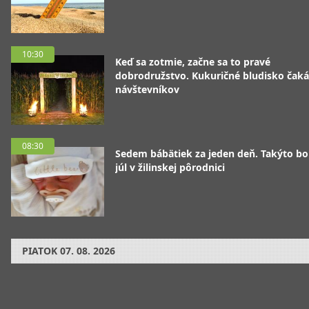
10:30
Keď sa zotmie, začne sa to pravé
dobrodružstvo. Kukuričné bludisko čaká
návštevníkov
08:30
Sedem bábätiek za jeden deň. Takýto bo
júl v žilinskej pôrodnici
PIATOK
07. 08. 2026