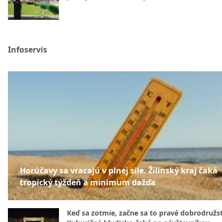
Infoservis
Horúčavy sa vracajú v plnej sile. Žilinský kraj čaká
tropický týždeň a minimum dažďa
Keď sa zotmie, začne sa to pravé dobrodružs