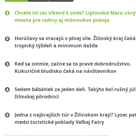
Chcete ísť cez víkend k vode? Liptovská Mara ukr
miesta pre rodiny aj milovníkov pokoja
Horúčavy sa vracajú v plnej sile. Žilinský kraj čaká
tropický týždeň a minimum dažďa
Keď sa zotmie, začne sa to pravé dobrodružstvo.
Kukuričné bludisko čaká na návštevníkov
Sedem bábätiek za jeden deň. Takýto bol rušný júl
žilinskej pôrodnici
Jedna z najkrajších túr v Žilinskom kraji? Lysec pat
medzi turistické poklady Veľkej Fatry