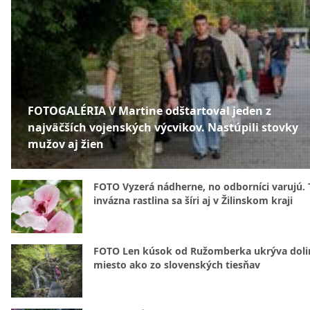
FOTOGALÉRIA V Martine odštartoval jeden z
najväčších vojenských výcvikov. Nastúpili stovky
mužov aj žien
FOTO Vyzerá nádherne, no odborníci varujú. 
invázna rastlina sa šíri aj v Žilinskom kraji
FOTO Len kúsok od Ružomberka ukrýva doli
miesto ako zo slovenských tiesňav