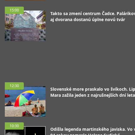
15:00
Takto sa zmení centrum Čadce. Palárik
aj dvorana dostanú úplne novú tvár
12:30
Slovenské more praskalo vo švíkoch. Li
Mara zažila jeden z najrušnejších dní leta
10:30
Odišla legenda martinského javiska. Vo