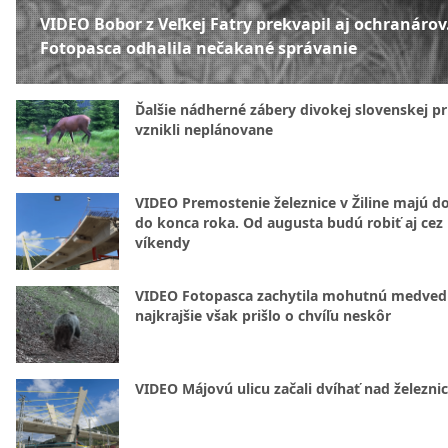
VIDEO Bobor z Veľkej Fatry prekvapil aj ochranárov
Fotopasca odhalila nečakané správanie
Ďalšie nádherné zábery divokej slovenskej pr
vznikli neplánovane
VIDEO Premostenie železnice v Žiline majú d
do konca roka. Od augusta budú robiť aj cez
víkendy
VIDEO Fotopasca zachytila mohutnú medvedi
najkrajšie však prišlo o chvíľu neskôr
VIDEO Májovú ulicu začali dvíhať nad železni