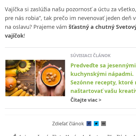
Vajíčka si zaslúžia našu pozornosť a úctu za všetko
pre nás robia“, tak prečo im nevenovať jeden deň v
na oslavu? Prajeme vám
šťastný a chutný Svetov
vajíčok
!
SÚVISIACI ČLÁNOK
Predveďte sa jesennými
kuchynskými nápadmi.
Sezónne recepty, ktoré
naštartovať vašu kreati
Čítajte viac
>
Zdieľať článok