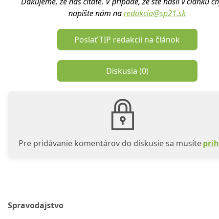
Ďakujeme, že nás čítate. V prípade, že ste našli v článku c
napíšte nám na
redakcia@sp21.sk
Poslať TIP redakcii na článok
Diskusia (
0
)
Pre pridávanie komentárov do diskusie sa musíte
prih
Spravodajstvo