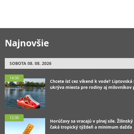
Najnovšie
SOBOTA
08. 08. 2026
14:30
Chcete ísť cez víkend k vode? Liptovská
ukrýva miesta pre rodiny aj milovníkov
12:30
Horúčavy sa vracajú v plnej sile. Žilinský
čaká tropický týždeň a minimum dažďa