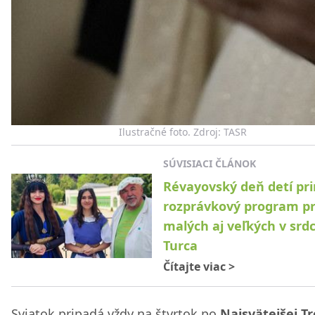
Ilustračné foto. Zdroj: TASR
SÚVISIACI ČLÁNOK
Révayovský deň detí pri
rozprávkový program p
malých aj veľkých v srdc
Turca
Čítajte viac
>
Sviatok pripadá vždy na štvrtok po
Najsvätejšej Tro