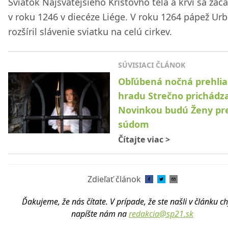
Sviatok Najsvätejšieho Kristovho tela a krvi sa začal
v roku 1246 v diecéze Liége. V roku 1264 pápež Urb
rozšíril slávenie sviatku na celú cirkev.
SÚVISIACI ČLÁNOK
Obľúbená nočná prehli
hradu Strečno prichádza
Novinkou budú Ženy pr
súdom
Čítajte viac
>
Zdieľať článok
Ďakujeme, že nás čítate. V prípade, že ste našli v článku c
napíšte nám na
redakcia@sp21.sk