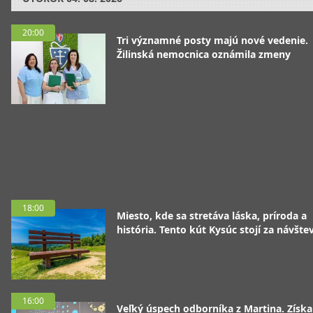
20:00
Tri významné posty majú nové vedenie.
Žilinská nemocnica oznámila zmeny
18:00
Miesto, kde sa stretáva láska, príroda a
história. Tento kút Kysúc stojí za návšte
16:00
Veľký úspech odborníka z Martina. Získa