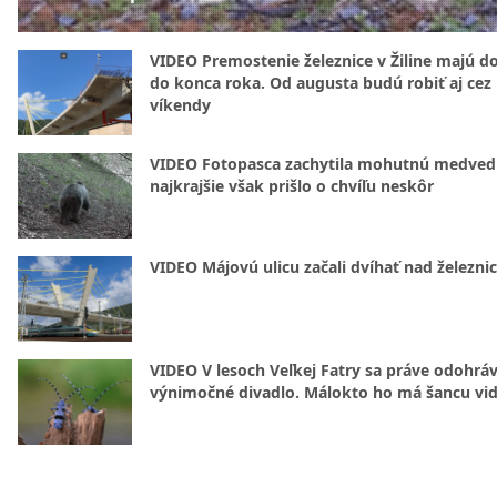
VIDEO Premostenie železnice v Žiline majú d
do konca roka. Od augusta budú robiť aj cez
víkendy
VIDEO Fotopasca zachytila mohutnú medvedi
najkrajšie však prišlo o chvíľu neskôr
VIDEO Májovú ulicu začali dvíhať nad železni
VIDEO V lesoch Veľkej Fatry sa práve odohrá
výnimočné divadlo. Málokto ho má šancu vid