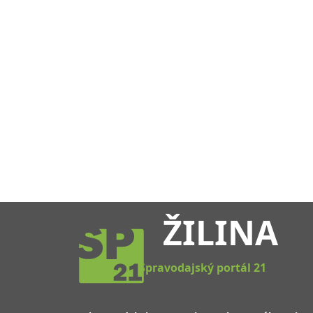
ŽILINA
Spravodajský portál 21