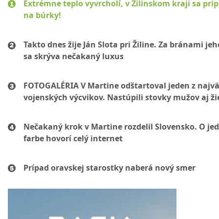
Extrémne teplo vyvrcholí, v Žilinskom kraji sa pri
na búrky!
Takto dnes žije Ján Slota pri Žiline. Za bránami jeh
sa skrýva nečakaný luxus
FOTOGALÉRIA V Martine odštartoval jeden z najvä
vojenských výcvikov. Nastúpili stovky mužov aj ži
Nečakaný krok v Martine rozdelil Slovensko. O je
farbe hovorí celý internet
Prípad oravskej starostky naberá nový smer