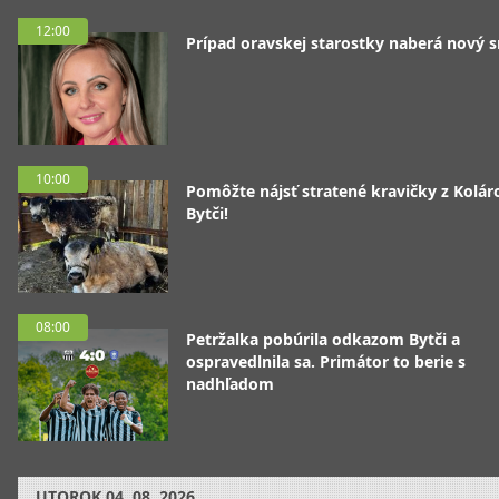
12:00
Prípad oravskej starostky naberá nový 
10:00
Pomôžte nájsť stratené kravičky z Koláro
Bytči!
08:00
Petržalka pobúrila odkazom Bytči a
ospravedlnila sa. Primátor to berie s
nadhľadom
UTOROK
04. 08. 2026