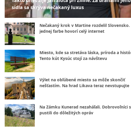
Takto dnes žije Ján Slota pri Žiline. Za bránami jeho
sídla sa skrýva nečakaný luxus
Nečakaný krok v Martine rozdelil Slovensko.
jednej farbe hovorí celý internet
Miesto, kde sa stretáva láska, príroda a histó
Tento kút Kysúc stojí za návštevu
Výlet na obľúbené miesto sa môže skončiť
nešťastím. Na hrad Likava teraz nevstupujte
Na Zámku Kunerad nezaháľali. Dobrovoľníci 
pustili do dôležitých opráv