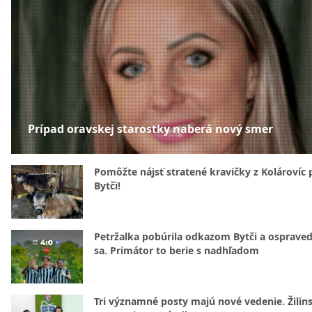
Prípad oravskej starostky naberá nový smer
Pomôžte nájsť stratené kravičky z Kolárovíc 
Bytči!
Petržalka pobúrila odkazom Bytči a ospraved
sa. Primátor to berie s nadhľadom
Tri významné posty majú nové vedenie. Žilin