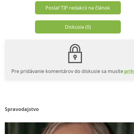
Poslať TIP redakcii na článok
Diskusia (
0
)
Pre pridávanie komentárov do diskusie sa musíte
prih
Spravodajstvo