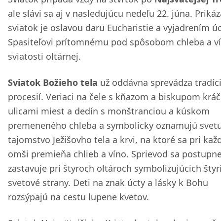
ale slávi sa aj v nasledujúcu nedeľu 22. júna. Priká
sviatok je oslavou daru Eucharistie a vyjadrením úc
Spasiteľovi prítomnému pod spôsobom chleba a v
sviatosti oltárnej.
Sviatok Božieho tela
už oddávna sprevádza tradíc
procesií. Veriaci na čele s kňazom a biskupom kráč
ulicami miest a dedín s monštranciou a kúskom
premeneného chleba a symbolicky oznamujú svet
tajomstvo Ježišovho tela a krvi, na ktoré sa pri kaž
omši premieňa chlieb a víno. Sprievod sa postupn
zastavuje pri štyroch oltároch symbolizujúcich štyr
svetové strany. Deti na znak úcty a lásky k Bohu
rozsýpajú na cestu lupene kvetov.