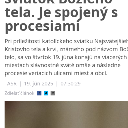
tela. Je spojený s
procesiami
Pri príležitosti katolíckeho sviatku Najsvätejšie
Kristovho tela a krvi, známeho pod názvom Bo
telo, sa vo štvrtok 19. júna konajú na viacerých
miestach slávnostné sväté omše a následne
procesie veriacich ulicami miest a obcí.
TASR
|
19. jún 2025
|
07:30:29
Zdieľať článok