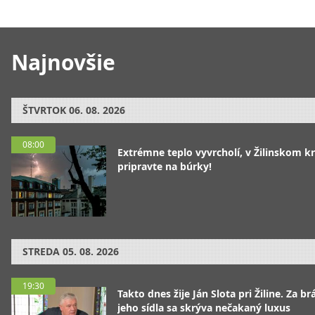
Najnovšie
ŠTVRTOK
06. 08. 2026
08:00
Extrémne teplo vyvrcholí, v Žilinskom kr
pripravte na búrky!
STREDA
05. 08. 2026
19:30
Takto dnes žije Ján Slota pri Žiline. Za b
jeho sídla sa skrýva nečakaný luxus