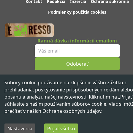
Kontakt
Redakcia
Inzercia
Ochrana súkromia
Podmienky použitia cookies
Ranná dávka informácií emailom
Odoberať
Sledujte nás
Súbory cookie používame na zlepšenie vášho zážitku z
prehliadania, poskytovanie prispôsobených reklám alebo
obsahu a analýzu našej návštevnosti. Kliknutím na „Prijať
súhlasíte s naším používaním súborov cookie. Viac si mô
Spravodajský portál 21. storočia ™ ©
2026
Všetky práva vyhradené
prečítať v našich
Ochrana osobných údajov
.
Vydáva
beNOW media group,
člen skupiny
Nastavenia
Prijať všetko
Domov
Najnovšie
Kategórie
Prof