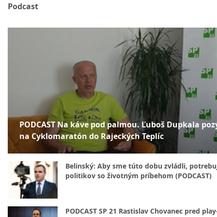
Podcast
PODCAST Na káve pod palmou. Ľuboš Dupkala poz
na Cyklomaratón do Rajeckých Teplíc
Belinský: Aby sme túto dobu zvládli, potreb
politikov so životným príbehom (PODCAST)
PODCAST SP 21 Rastislav Chovanec pred play-