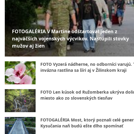
FOTOGALÉRIA V Martine odštartoval jeden z
najväčších vojenských výcvikov. Nastúpili stovky
mužov aj žien
FOTO Vyzerá nádherne, no odborníci varujú. 
invázna rastlina sa šíri aj v Žilinskom kraji
FOTO Len kúsok od Ružomberka ukrýva doli
miesto ako zo slovenských tiesňav
FOTOGALÉRIA Most, ktorý poznali celé gener
Kysučania naň budú ešte dlho spomínať