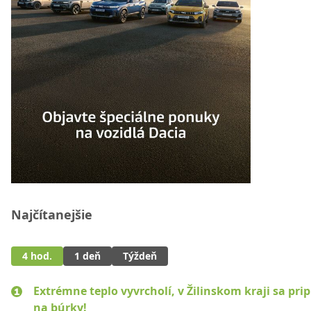
Najčítanejšie
4 hod.
1 deň
Týždeň
Extrémne teplo vyvrcholí, v Žilinskom kraji sa pri
na búrky!