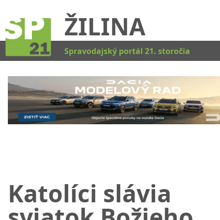
ŽILINA
Kat
Spravodajský portál 21. storočia
Katolíci slávia
sviatok Božieho