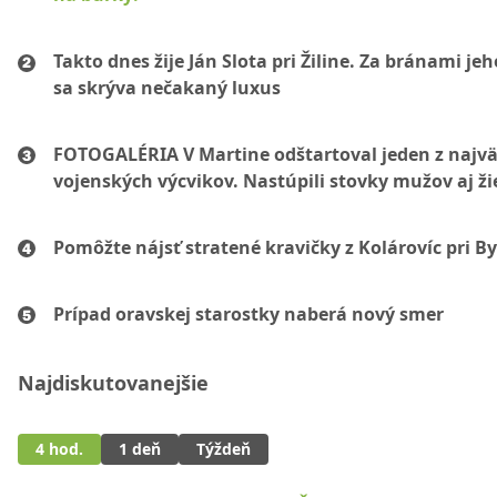
Takto dnes žije Ján Slota pri Žiline. Za bránami jeh
sa skrýva nečakaný luxus
FOTOGALÉRIA V Martine odštartoval jeden z najvä
vojenských výcvikov. Nastúpili stovky mužov aj ži
Pomôžte nájsť stratené kravičky z Kolárovíc pri By
Prípad oravskej starostky naberá nový smer
Najdiskutovanejšie
4 hod.
1 deň
Týždeň