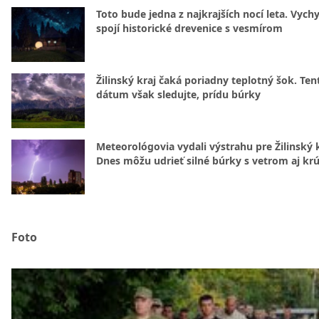
Toto bude jedna z najkrajších nocí leta. Vych
spojí historické drevenice s vesmírom
Žilinský kraj čaká poriadny teplotný šok. Ten
dátum však sledujte, prídu búrky
Meteorológovia vydali výstrahu pre Žilinský k
Dnes môžu udrieť silné búrky s vetrom aj kr
Foto