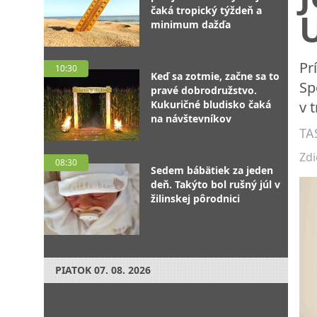
čaká tropický týždeň a
minimum dažďa
Pr
10:30
Keď sa zotmie, začne sa to
Sp
pravé dobrodružstvo.
Kukuričné bludisko čaká
v 
na návštevníkov
TA
Zdi
08:30
Sedem bábätiek za jeden
deň. Takýto bol rušný júl v
žilinskej pôrodnici
PIATOK
07. 08. 2026