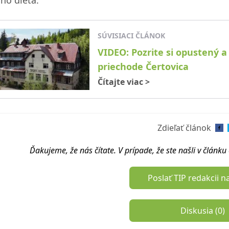
dno dieťa.
SÚVISIACI ČLÁNOK
VIDEO: Pozrite si opustený a
priechode Čertovica
Čítajte viac
>
Zdieľať článok
Ďakujeme, že nás čítate. V prípade, že ste našli v článk
Poslať TIP redakcii n
Diskusia (
0
)