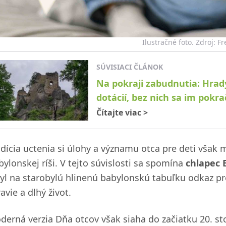
Ilustračné foto. Zdroj: F
SÚVISIACI ČLÁNOK
Na pokraji zabudnutia: Hrady
dotácií, bez nich sa im pokr
Čítajte viac
>
adícia uctenia si úlohy a významu otca pre deti však 
bylonskej ríši. V tejto súvislosti sa spomína
chlapec 
ryl na starobylú hlinenú babylonskú tabuľku odkaz pr
avie a dlhý život.
derná verzia Dňa otcov však siaha do začiatku 20. st