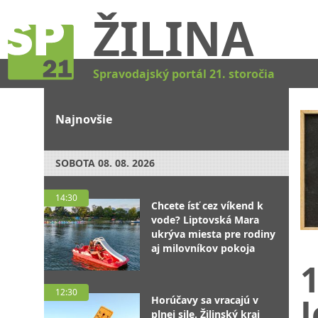
ŽILINA
Spravodajský portál 21. storočia
Najnovšie
SOBOTA
08. 08. 2026
14:30
Chcete ísť cez víkend k
vode? Liptovská Mara
ukrýva miesta pre rodiny
aj milovníkov pokoja
1
12:30
J
Horúčavy sa vracajú v
plnej sile. Žilinský kraj