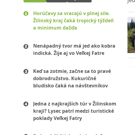
je
Horúčavy sa vracajú v plnej sile.
Žilinský kraj čaká tropický týždeň
a minimum dažďa
Nenápadný tvor má jed ako kobra
indická. Žije aj vo Veľkej Fatre
Keď sa zotmie, začne sa to pravé
dobrodružstvo. Kukuričné
bludisko čaká na návštevníkov
Jedna z najkrajších túr v Žilinskom
kraji? Lysec patrí medzi turistické
poklady Veľkej Fatry