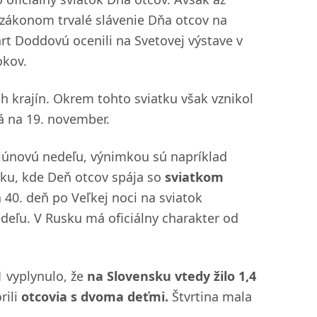
 zákonom trvalé slávenie Dňa otcov na
rt Doddovú ocenili na Svetovej výstave v
okov.
h krajín. Okrem tohto sviatku však vznikol
dá na 19. november.
u júnovú nedeľu, výnimkou sú napríklad
cku, kde Deň otcov spája so
sviatkom
40. deň po Veľkej noci na sviatok
eľu. V Rusku má oficiálny charakter od
1 vyplynulo, že
na Slovensku vtedy žilo 1,4
rili
otcovia s dvoma deťmi.
Štvrtina mala