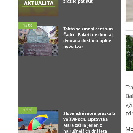
zrazilo päť áut
15:00
Takto sa zmení centrum
Čadce. Palárikov dom aj
dvorana dostanú úplne
novú tvár
Tr
Ba
vy
12:30
zdr
Slovenské more praskalo
vo švíkoch. Liptovská
Mara zažila jeden z
Mo
najrušnejších dní leta