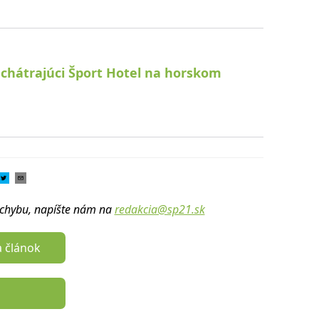
 chátrajúci Šport Hotel na horskom
u chybu, napíšte nám na
redakcia@sp21.sk
a článok