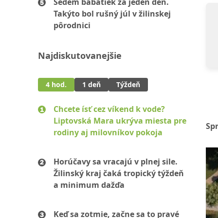
Sedem bábätiek za jeden deň.
Takýto bol rušný júl v žilinskej
pôrodnici
Najdiskutovanejšie
4 hod.
1 deň
Týždeň
Chcete ísť cez víkend k vode?
Liptovská Mara ukrýva miesta pre
Sp
rodiny aj milovníkov pokoja
Horúčavy sa vracajú v plnej sile.
Žilinský kraj čaká tropický týždeň
a minimum dažďa
Keď sa zotmie, začne sa to pravé