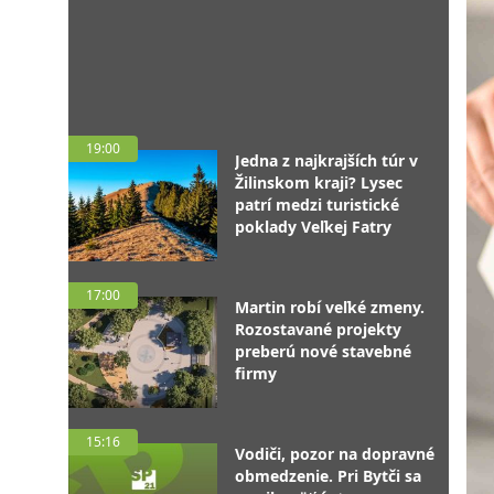
19:00
Jedna z najkrajších túr v
Žilinskom kraji? Lysec
patrí medzi turistické
poklady Veľkej Fatry
17:00
Martin robí veľké zmeny.
Rozostavané projekty
preberú nové stavebné
firmy
15:16
Vodiči, pozor na dopravné
obmedzenie. Pri Bytči sa