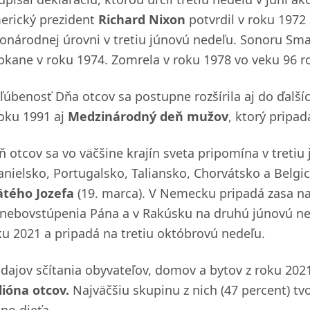
erický prezident
Richard Nixon
potvrdil v roku 1972
lonárodnej úrovni v tretiu júnovú nedeľu. Sonoru Sma
okane v roku 1974. Zomrela v roku 1978 vo veku 96 r
ľúbenosť Dňa otcov sa postupne rozšírila aj do ďalšíc
roku 1991 aj
Medzinárodný deň mužov
, ktorý pripa
ň otcov sa vo väčšine krajín sveta pripomína v treti
anielsko, Portugalsko, Taliansko, Chorvátsko a Belgi
ätého Jozefa
(19. marca). V Nemecku pripadá zasa na 
nebovstúpenia Pána a v Rakúsku na druhú júnovú ned
ku 2021 a pripadá na tretiu októbrovú nedeľu.
údajov sčítania obyvateľov, domov a bytov z roku 202
lióna otcov.
Najväčšiu skupinu z nich (47 percent) tvo