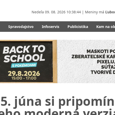
Nedeľa
09. 08. 2026 10:38:46
| Meniny má
Ľubo
Spravodajstvo
Infoservis
Publicistika
Kam na o
5. júna si pripomí
eho moderná verzia