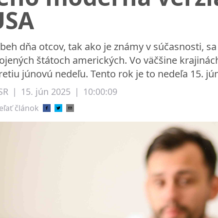
USA
íbeh dňa otcov, tak ako je známy v súčasnosti, sa 
ojených štátoch amerických. Vo väčšine krajinác
tretiu júnovú nedeľu. Tento rok je to nedeľa 15. jú
SR
|
15. jún 2025
|
10:00:09
eľať článok