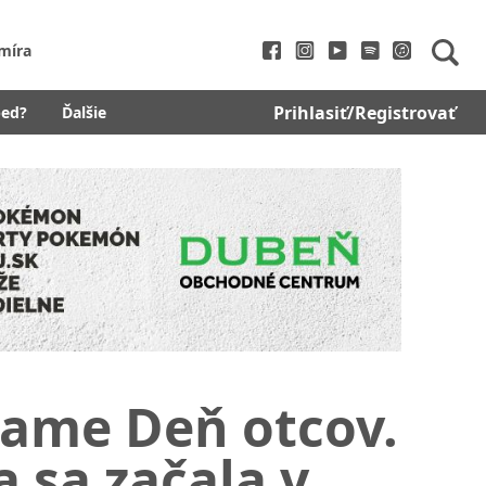
míra
Prihlasiť/Registrovať
bed?
Ďalšie
name Deň otcov.
 sa začala v