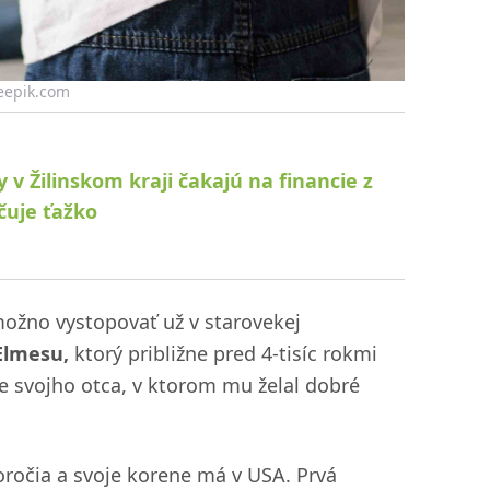
reepik.com
 v Žilinskom kraji čakajú na financie z
ačuje ťažko
možno vystopovať už v starovekej
Elmesu,
ktorý približne pred 4-tisíc rokmi
e svojho otca, v ktorom mu želal dobré
oročia a svoje korene má v USA. Prvá