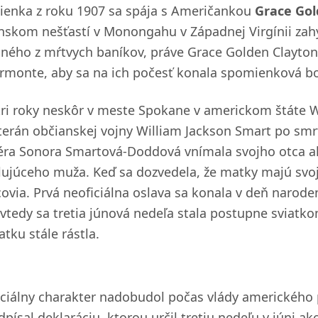
ienka z roku 1907 sa spája s Američankou
Grace Gol
nskom nešťastí v Monongahu v Západnej Virgínii zahy
dného z mŕtvych baníkov, práve Grace Golden Clayto
irmonte, aby sa na ich počesť konala spomienková b
tri roky neskôr v meste Spokane v americkom štáte W
terán občianskej vojny William Jackson Smart po smrt
éra Sonora Smartová-Doddová vnímala svojho otca a
lujúceho muža. Keď sa dozvedela, že matky majú svoj 
covia. Prvá neoficiálna oslava sa konala v deň narode
vtedy sa tretia júnová nedeľa stala postupne sviatko
atku stále rástla.
iciálny charakter nadobudol počas vlády amerického
písal deklaráciu, ktorou určil tretiu nedeľu v júni ak