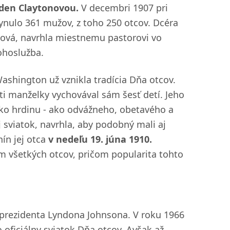
den Claytonovou.
V decembri 1907 pri
nulo 361 mužov, z toho 250 otcov. Dcéra
nová, navrhla miestnemu pastorovi vo
ohoslužba.
ashington už vznikla tradícia Dňa otcov.
i manželky vychovával sám šesť detí. Jeho
ko hrdinu - ako odvážneho, obetavého a
sviatok, navrhla, aby podobný mali aj
nín jej otca
v nedeľu 19. júna 1910.
m všetkých otcov, pričom popularita tohto
 prezidenta Lyndona Johnsona. V roku 1966
o oficiálny sviatok Dňa otcov. Avšak až