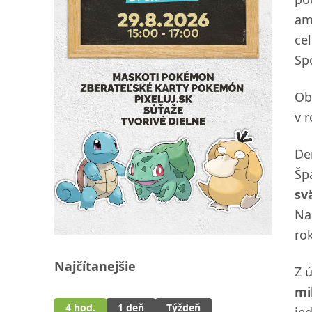
am
ce
Sp
Ob
v 
De
Šp
sv
Na
ro
Najčítanejšie
Z 
mi
4 hod.
1 deň
Týždeň