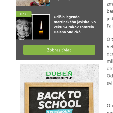
zm
ba
10:30
Odišla legenda
je
martinského javiska. Vo
Fa
veku 94 rokov zomrela
Helena Sudická
O 
Ve
Zobraziť viac
dc
mi
ot
Od
svi
Of
pod