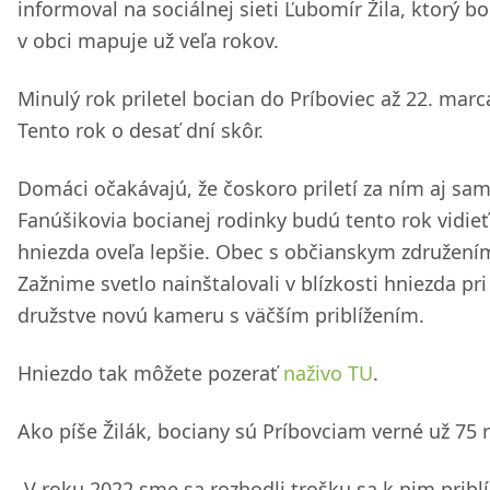
informoval na sociálnej sieti Ľubomír Žila, ktorý b
v obci mapuje už veľa rokov.
Minulý rok priletel bocian do Príboviec až 22. marc
Tento rok o desať dní skôr.
Domáci očakávajú, že čoskoro priletí za ním aj sam
Fanúšikovia bocianej rodinky budú tento rok vidie
hniezda oveľa lepšie. Obec s občianskym združení
Zažnime svetlo nainštalovali v blízkosti hniezda pri
družstve novú kameru s väčším priblížením.
Hniezdo tak môžete pozerať
naživo TU
.
Ako píše Žilák, bociany sú Príbovciam verné už 75 
„V roku 2022 sme sa rozhodli trošku sa k nim priblí