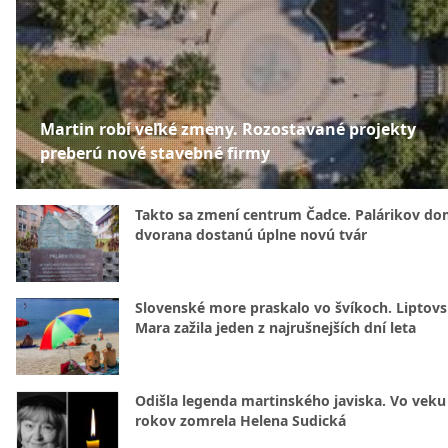
Martin robí veľké zmeny. Rozostavané projekty
preberú nové stavebné firmy
Takto sa zmení centrum Čadce. Palárikov do
dvorana dostanú úplne novú tvár
Slovenské more praskalo vo švíkoch. Liptov
Mara zažila jeden z najrušnejších dní leta
Odišla legenda martinského javiska. Vo veku
rokov zomrela Helena Sudická