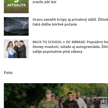
zrazilo päť áut
Oravu zasiahli krúpy aj prívalový dážď. Žilins
čaká ďalšie búrlivé počasie
BACK TO SCHOOL v OC MIRAGE: Populárni hos
Disney maskoti, súťaže aj autogramiáda. Žili
zažije popoludnie plné zábavy
Foto