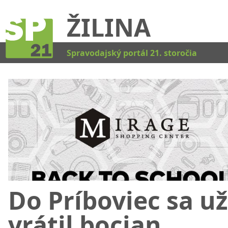
ŽILINA
Kat
Spravodajský portál 21. storočia
Do Príboviec sa už
vrátil bocian.