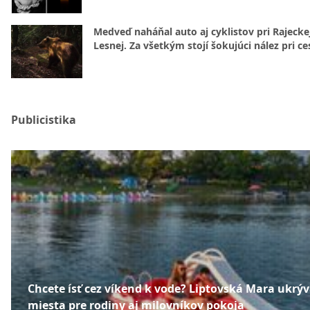
Medveď naháňal auto aj cyklistov pri Rajecke
Lesnej. Za všetkým stojí šokujúci nález pri ce
Publicistika
Chcete ísť cez víkend k vode? Liptovská Mara ukrý
miesta pre rodiny aj milovníkov pokoja