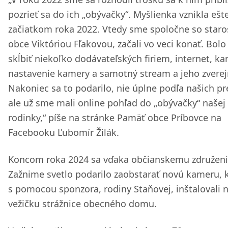
pozrieť sa do ich „obývačky“. Myšlienka vznikla ešt
začiatkom roka 2022. Vtedy sme spoločne so star
obce Viktóriou Fľakovou, začali vo veci konať. Bolo
skĺbiť niekoľko dodávateľských firiem, internet, k
nastavenie kamery a samotný stream a jeho zverej
Nakoniec sa to podarilo, nie úplne podľa našich pr
ale už sme mali online pohľad do „obývačky“ našej
rodinky,“ píše na stránke Pamäť obce Príbovce na
Facebooku Ľubomír Žilák.
Koncom roka 2024 sa vďaka občianskemu združen
Zažnime svetlo podarilo zaobstarať novú kameru, k
s pomocou sponzora, rodiny Staňovej, inštalovali 
vežičku strážnice obecného domu.