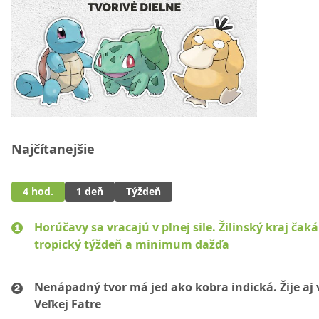
Najčítanejšie
4 hod.
1 deň
Týždeň
Horúčavy sa vracajú v plnej sile. Žilinský kraj čaká
tropický týždeň a minimum dažďa
Nenápadný tvor má jed ako kobra indická. Žije aj 
Veľkej Fatre