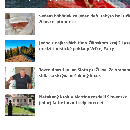
Sedem bábätiek za jeden deň. Takýto bol rušn
žilinskej pôrodnici
Jedna z najkrajších túr v Žilinskom kraji? Lyse
medzi turistické poklady Veľkej Fatry
Takto dnes žije Ján Slota pri Žiline. Za bránam
sídla sa skrýva nečakaný luxus
Nečakaný krok v Martine rozdelil Slovensko.
jednej farbe hovorí celý internet