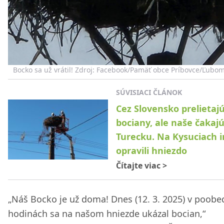
Bocko sa už vrátil! Zdroj: Facebook/Pamäť obce Príbovce/Ľubomí
SÚVISIACI ČLÁNOK
Cez Slovensko prelietaj
bociany, ale naše čakajú
Turecku. Na Kysuciach 
opravili hniezdo
Čítajte viac
>
„Náš Bocko je už doma! Dnes (12. 3. 2025) v poob
hodinách sa na našom hniezde ukázal bocian,“