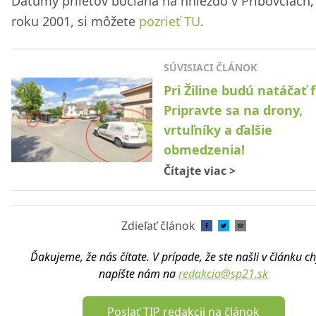
Dátumy príletov bociana na hniezdo v Príbovciach,
roku 2001, si môžete
pozrieť TU
.
SÚVISIACI ČLÁNOK
Pri Žiline budú natáčať f
Pripravte sa na drony,
vrtuľníky a ďalšie
obmedzenia!
Čítajte viac
>
Zdieľať článok
Ďakujeme, že nás čítate. V prípade, že ste našli v článku c
napíšte nám na
redakcia@sp21.sk
Poslať TIP redakcii na článok