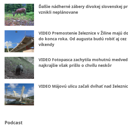
Ďalšie nádherné zábery divokej slovenskej pr
vznikli neplánovane
VIDEO Premostenie železnice v Žiline majú d
do konca roka. Od augusta budú robiť aj cez
víkendy
VIDEO Fotopasca zachytila mohutnú medvedi
najkrajšie však prišlo o chvíľu neskôr
VIDEO Májovú ulicu začali dvíhať nad železni
Podcast