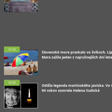
12:30
Slovenské more praskalo vo švíkoch. Li
Mara zažila jeden z najrušnejších dní leta
10:30
Odišla legenda martinského javiska. Vo
94 rokov zomrela Helena Sudická