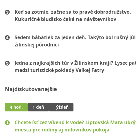
Keď sa zotmie, začne sa to pravé dobrodružstvo.
Kukuričné bludisko čaká na návštevníkov
Sedem bábätiek za jeden deň. Takýto bol rušný júl
žilinskej pôrodnici
Jedna z najkrajších túr v Žilinskom kraji? Lysec pat
medzi turistické poklady Veľkej Fatry
Najdiskutovanejšie
4 hod.
1 deň
Týždeň
Chcete ísť cez víkend k vode? Liptovská Mara ukr
miesta pre rodiny aj milovníkov pokoja