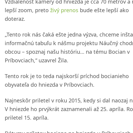
Vzdialenosť kamery od hniezda je cca 70 metrov a
lepší zoom, preto
živý prenos
bude ešte lepší ako
doteraz.
„Tento rok nás čaká ešte jedna výzva, chceme inšta
informačnú tabuľu k nášmu projektu Náučný chod
obcou – spoznaj našu históriu… na tému Bocian v
Príbovciach,“ uzavrel Žila.
Tento rok je to teda najskorší príchod bocianieho
obyvateľa do hniezda v Príbovciach.
Najneskôr priletel v roku 2015, kedy si dal naozaj 
V hniezde ho prvýkrát zaznamenali až 25. apríla. R
priletel 15. apríla.