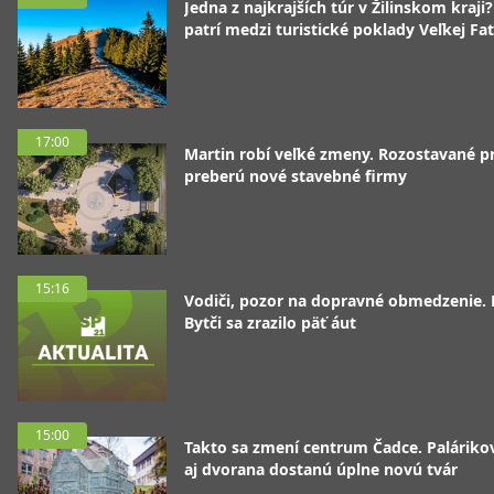
Jedna z najkrajších túr v Žilinskom kraji
patrí medzi turistické poklady Veľkej Fa
17:00
Martin robí veľké zmeny. Rozostavané p
preberú nové stavebné firmy
15:16
Vodiči, pozor na dopravné obmedzenie. 
Bytči sa zrazilo päť áut
15:00
Takto sa zmení centrum Čadce. Palárik
aj dvorana dostanú úplne novú tvár