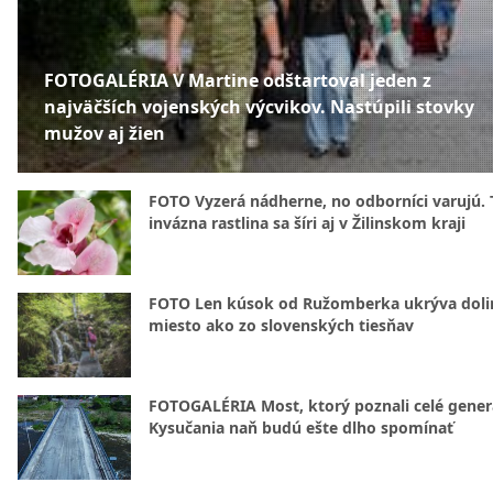
FOTOGALÉRIA V Martine odštartoval jeden z
najväčších vojenských výcvikov. Nastúpili stovky
mužov aj žien
FOTO Vyzerá nádherne, no odborníci varujú. 
invázna rastlina sa šíri aj v Žilinskom kraji
FOTO Len kúsok od Ružomberka ukrýva doli
miesto ako zo slovenských tiesňav
FOTOGALÉRIA Most, ktorý poznali celé gener
Kysučania naň budú ešte dlho spomínať