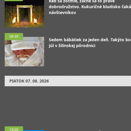
Keď sa zotmie, začne sa to pravé
dobrodružstvo. Kukuričné bludisko čaká
návštevníkov
08:30
Sedem bábätiek za jeden deň. Takýto bo
júl v žilinskej pôrodnici
PIATOK
07. 08. 2026
19:00