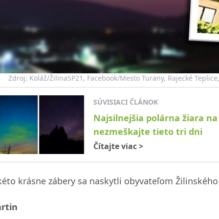
Zdroj: Koláž/ŽilinaSP21, Facebook/Mesto Turany, Rajecké Teplice
SÚVISIACI ČLÁNOK
Najsilnejšia polárna žiara na
nezmeškajte tieto tri dni
Čítajte viac
>
kéto krásne zábery sa naskytli obyvateľom Žilinského 
rtin