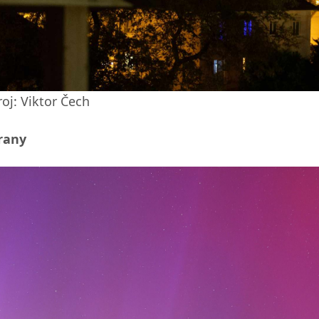
roj: Viktor Čech
rany