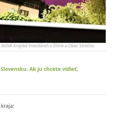
, NOVÁ Krajská hvezdáreň v Žiline a Obec Strečno
 Slovensku. Ak ju chcete vidieť,
kraja: