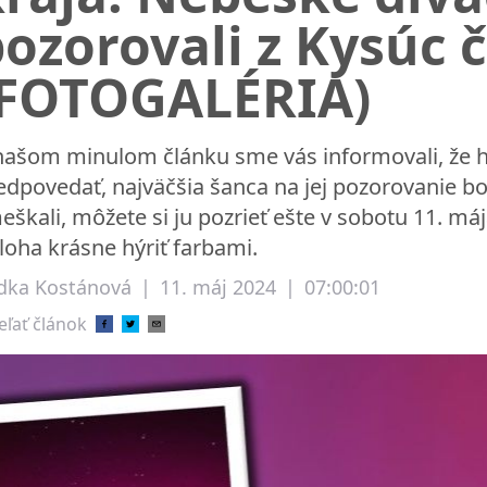
ozorovali z Kysúc 
(FOTOGALÉRIA)
našom minulom článku sme vás informovali, že h
edpovedať, najväčšia šanca na jej pozorovanie bola
eškali, môžete si ju pozrieť ešte v sobotu 11. má
loha krásne hýriť farbami.
dka Kostánová
|
11. máj 2024
|
07:00:01
eľať článok