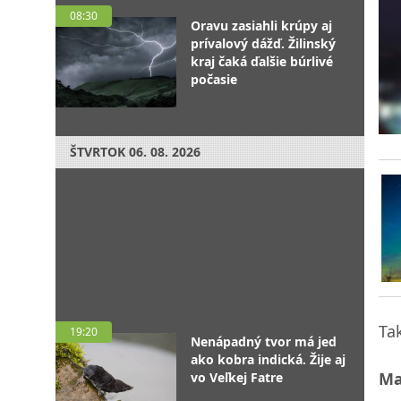
08:30
Oravu zasiahli krúpy aj
prívalový dážď. Žilinský
kraj čaká ďalšie búrlivé
počasie
ŠTVRTOK
06. 08. 2026
Ta
19:20
Nenápadný tvor má jed
ako kobra indická. Žije aj
Ma
vo Veľkej Fatre