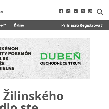
ar
Prihlasiť/Registrovať
bed?
Ďalšie
 Žilinského
dlo ste