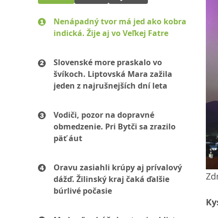
Nenápadný tvor má jed ako kobra
indická. Žije aj vo Veľkej Fatre
Slovenské more praskalo vo
švíkoch. Liptovská Mara zažila
jeden z najrušnejších dní leta
Vodiči, pozor na dopravné
obmedzenie. Pri Bytči sa zrazilo
päť áut
Oravu zasiahli krúpy aj prívalový
Zd
dážď. Žilinský kraj čaká ďalšie
búrlivé počasie
Ky