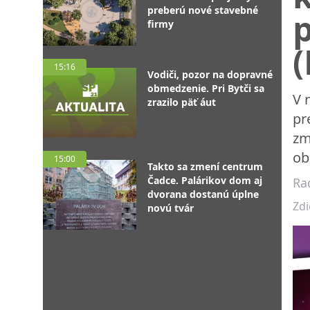
preberú nové stavebné
p
firmy
15:16
Vodiči, pozor na dopravné
obmedzenie. Pri Bytči sa
V 
zrazilo päť áut
pr
zm
ob
15:00
Takto sa zmení centrum
Čadce. Palárikov dom aj
Ra
dvorana dostanú úplne
Zdi
novú tvár