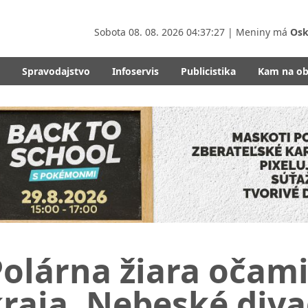
Sobota
08. 08. 2026 04:37:29
| Meniny má
Osk
Spravodajstvo
Infoservis
Publicistika
Kam na o
olárna žiara očami
raja. Nebeské diva