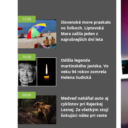
12:30
Slovenské more praskalo
vo švíkoch. Liptovská
Mara zažila jeden z
najrušnejších dní leta
10:30
Odišla legenda
martinského javiska. Vo
veku 94 rokov zomrela
Helena Sudická
09:00
Medveď naháňal auto aj
cyklistov pri Rajeckej
Lesnej. Za všetkým stojí
šokujúci nález pri ceste