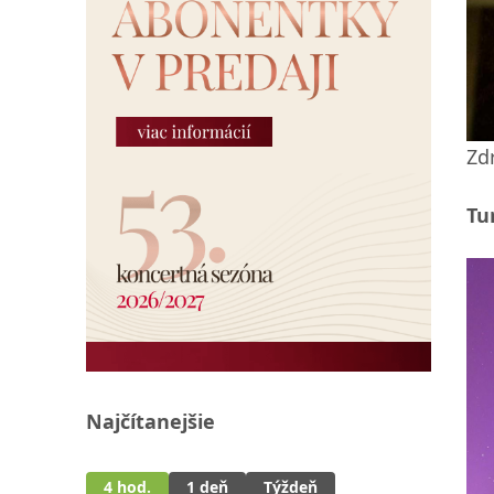
Zd
Tu
Najčítanejšie
4 hod.
1 deň
Týždeň