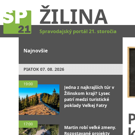
ŽILINA
Spravodajský portál 21. storočia
Najnovšie
PIATOK
07. 08. 2026
19:00
Jedna z najkrajších túr v
Žilinskom kraji? Lysec
patrí medzi turistické
poklady Veľkej Fatry
P
17:00
k
Martin robí veľké zmeny.
Rozostavané projekty