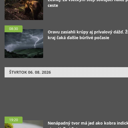
ceste
08:30
Oravu zasiahli krúpy aj prívalový dážď. Ž
kraj čaká ďalšie búrlivé počasie
ŠTVRTOK
06. 08. 2026
19:20
Nenápadný tvor má jed ako kobra indická