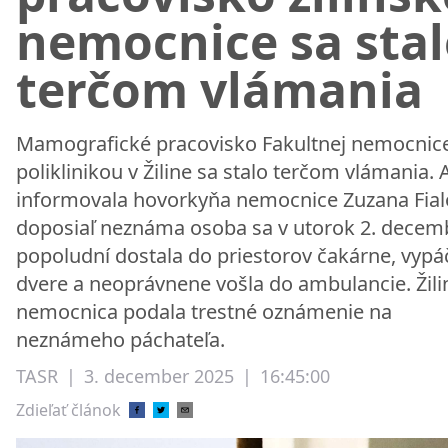
nemocnice sa sta
terčom vlámania
Mamografické pracovisko Fakultnej nemocnice
poliklinikou v Žiline sa stalo terčom vlámania. 
informovala hovorkyňa nemocnice Zuzana Fial
doposiaľ neznáma osoba sa v utorok 2. decem
popoludní dostala do priestorov čakárne, vypáč
dvere a neoprávnene vošla do ambulancie. Žili
nemocnica podala trestné oznámenie na
neznámeho páchateľa.
TASR
|
3. december 2025
|
16:45:00
Zdieľať článok