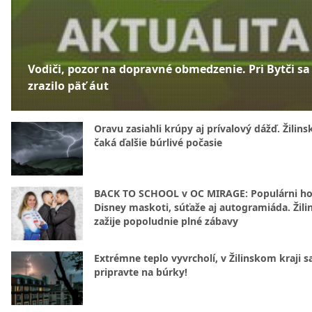
Vodiči, pozor na dopravné obmedzenie. Pri Bytči sa
zrazilo päť áut
Oravu zasiahli krúpy aj prívalový dážď. Žilins
čaká ďalšie búrlivé počasie
BACK TO SCHOOL v OC MIRAGE: Populárni hos
Disney maskoti, súťaže aj autogramiáda. Žili
zažije popoludnie plné zábavy
Extrémne teplo vyvrcholí, v Žilinskom kraji s
pripravte na búrky!