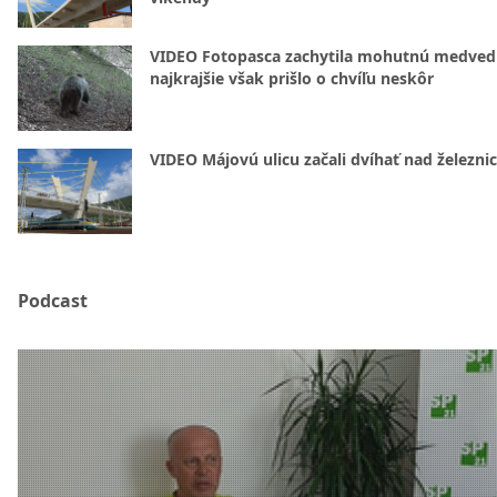
VIDEO Fotopasca zachytila mohutnú medvedi
najkrajšie však prišlo o chvíľu neskôr
VIDEO Májovú ulicu začali dvíhať nad železni
Podcast