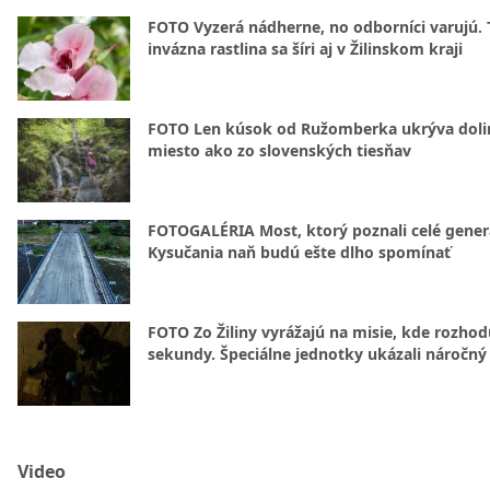
FOTO Vyzerá nádherne, no odborníci varujú. 
invázna rastlina sa šíri aj v Žilinskom kraji
FOTO Len kúsok od Ružomberka ukrýva doli
miesto ako zo slovenských tiesňav
FOTOGALÉRIA Most, ktorý poznali celé gener
Kysučania naň budú ešte dlho spomínať
FOTO Zo Žiliny vyrážajú na misie, kde rozhod
sekundy. Špeciálne jednotky ukázali náročný
Video