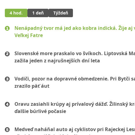
4 hod.
1 deň
Týždeň
Nenápadný tvor má jed ako kobra indická. Žije aj 
Veľkej Fatre
Slovenské more praskalo vo švíkoch. Liptovská M
zažila jeden z najrušnejších dní leta
Vodiči, pozor na dopravné obmedzenie. Pri Bytči s
zrazilo päť áut
Oravu zasiahli krúpy aj prívalový dážď. Žilinský k
ďalšie búrlivé počasie
Medveď naháňal auto aj cyklistov pri Rajeckej Les