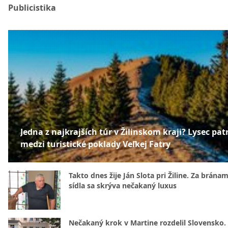
Publicistika
Jedna z najkrajších túr v Žilinskom kraji? Lysec patr
medzi turistické poklady Veľkej Fatry
Takto dnes žije Ján Slota pri Žiline. Za bránam
sídla sa skrýva nečakaný luxus
Nečakaný krok v Martine rozdelil Slovensko.