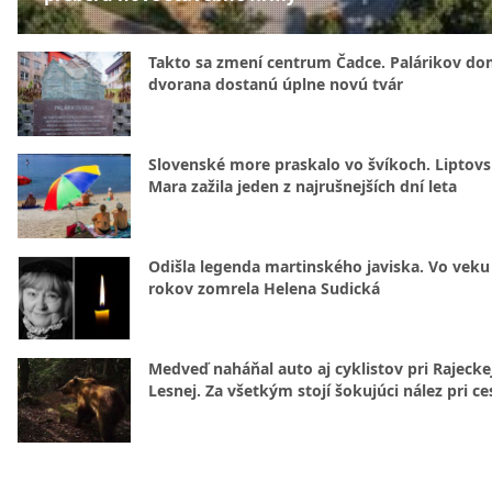
Takto sa zmení centrum Čadce. Palárikov do
dvorana dostanú úplne novú tvár
Slovenské more praskalo vo švíkoch. Liptov
Mara zažila jeden z najrušnejších dní leta
Odišla legenda martinského javiska. Vo veku
rokov zomrela Helena Sudická
Medveď naháňal auto aj cyklistov pri Rajecke
Lesnej. Za všetkým stojí šokujúci nález pri ce