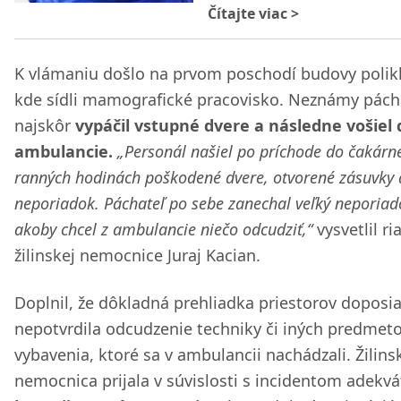
Čítajte viac
>
K vlámaniu došlo na prvom poschodí budovy polikl
kde sídli mamografické pracovisko. Neznámy pách
najskôr
vypáčil vstupné dvere a následne vošiel 
ambulancie.
„Personál našiel po príchode do čakárn
ranných hodinách poškodené dvere, otvorené zásuvky 
neporiadok. Páchateľ po sebe zanechal veľký neporiad
akoby chcel z ambulancie niečo odcudziť,“
vysvetlil ri
žilinskej nemocnice Juraj Kacian.
Doplnil, že dôkladná prehliadka priestorov doposia
nepotvrdila odcudzenie techniky či iných predmeto
vybavenia, ktoré sa v ambulancii nachádzali. Žilins
nemocnica prijala v súvislosti s incidentom adekv