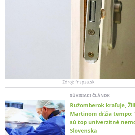
Zdroj: fnspza.sk
SÚVISIACI ČLÁNOK
Ružomberok kraľuje, Žil
Martinom držia tempo: 
sú top univerzitné nem
Slovenska