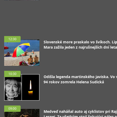
12:30
Slovenské more praskalo vo švíkoch. Li
Mara zažila jeden z najrušnejších dní leta
10:30
Odišla legenda martinského javiska. Vo
94 rokov zomrela Helena Sudická
09:00
Medveď naháňal auto aj cyklistov pri Raj
Lesnej. Za všetkým stojí šokujúci nález p