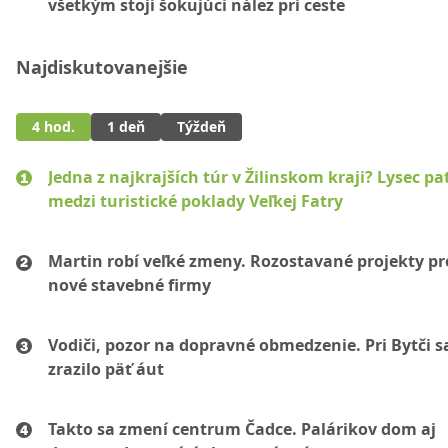
všetkým stojí šokujúci nález pri ceste
Najdiskutovanejšie
4 hod.
1 deň
Týždeň
Jedna z najkrajších túr v Žilinskom kraji? Lysec pat
medzi turistické poklady Veľkej Fatry
Martin robí veľké zmeny. Rozostavané projekty p
nové stavebné firmy
Vodiči, pozor na dopravné obmedzenie. Pri Bytči s
zrazilo päť áut
Takto sa zmení centrum Čadce. Palárikov dom aj