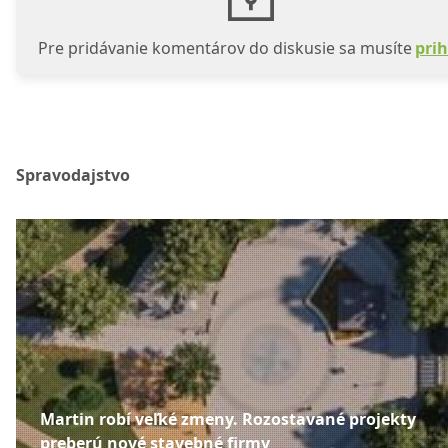
Pre pridávanie komentárov do diskusie sa musíte
prih
Spravodajstvo
Martin robí veľké zmeny. Rozostavané projekty
preberú nové stavebné firmy