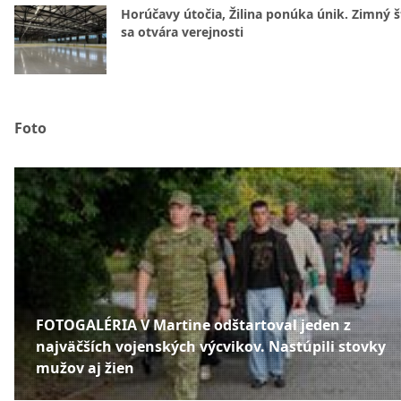
Horúčavy útočia, Žilina ponúka únik. Zimný 
sa otvára verejnosti
Foto
FOTOGALÉRIA V Martine odštartoval jeden z
najväčších vojenských výcvikov. Nastúpili stovky
mužov aj žien