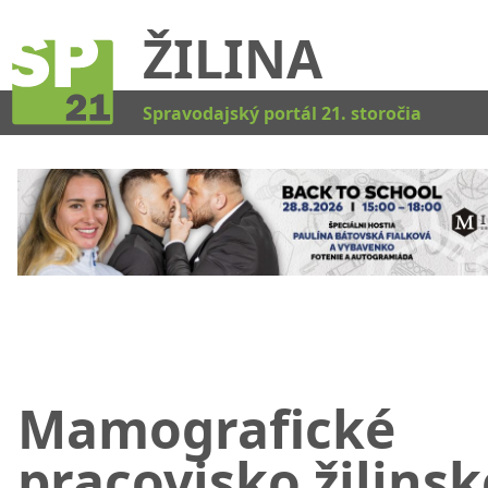
ŽILINA
Kat
Spravodajský portál 21. storočia
Mamografické
pracovisko žilinsk