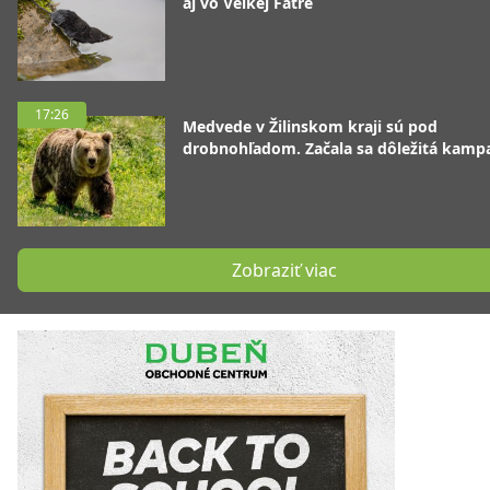
aj vo Veľkej Fatre
17:26
Medvede v Žilinskom kraji sú pod
drobnohľadom. Začala sa dôležitá kamp
Zobraziť viac