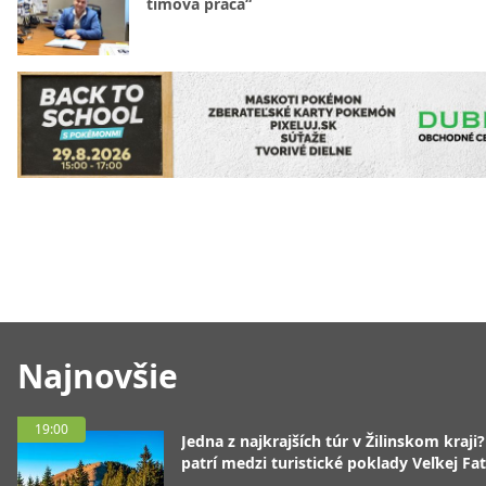
tímová práca“
Najnovšie
19:00
Jedna z najkrajších túr v Žilinskom kraji
patrí medzi turistické poklady Veľkej Fa