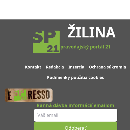
ŽILINA
Spravodajský portál 21
Kontakt
Redakcia
Inzercia
Ochrana súkromia
Podmienky použitia cookies
Ranná dávka informácií emailom
Odoberať