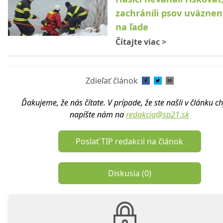
zachránili psov uväzne
na ľade
Čítajte viac
>
Zdieľať článok
Ďakujeme, že nás čítate. V prípade, že ste našli v článku c
napíšte nám na
redakcia@sp21.sk
Poslať TIP redakcii na článok
Diskusia (
0
)