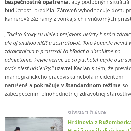
bezpečnostné opatrenia,
aby podobným situáciá
budúcnosti predišla. Zároveň vyhodnocuje dostup
kamerové záznamy z vonkajších i vnútorných pries
„Takéto útoky sú nielen prejavom neúcty k práci zdravo
ale aj snahou ničiť a zastrašovať. Toto konanie nemá v
zdravotníckom prostredí čo hľadať a absolútne ho
odmietame. Pevne verím, že sa páchateľ nájde a za svo
bude niesť následky,“
uzavrel Kacian s tým, že prevá
mamografického pracoviska nebola incidentom
narušená a
pokračuje v štandardnom režime
so
zabezpečením plnohodnotnej zdravotnej starostlivo
SÚVISIACI ČLÁNOK
Hrdinovia z Ružomberka
Hasiči neváhali riskovať