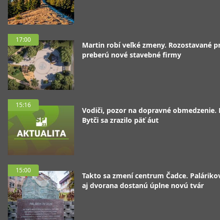
17:00
Martin robí veľké zmeny. Rozostavané p
preberú nové stavebné firmy
15:16
Vodiči, pozor na dopravné obmedzenie. 
Bytči sa zrazilo päť áut
15:00
Takto sa zmení centrum Čadce. Palárik
aj dvorana dostanú úplne novú tvár