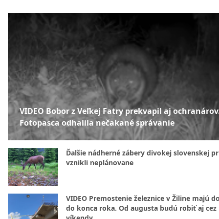
VIDEO Bobor z Veľkej Fatry prekvapil aj ochranárov
Fotopasca odhalila nečakané správanie
Ďalšie nádherné zábery divokej slovenskej pr
vznikli neplánovane
VIDEO Premostenie železnice v Žiline majú d
do konca roka. Od augusta budú robiť aj cez
víkendy