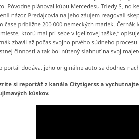
to. Pôvodne plánoval kúpu Mercedesu Triedy S, no ke
enil názor. Predajcovia na jeho záujem reagovali skep
m čase približne 200 000 nemeckých mariek. Černák ic
mieste, ktorú mal pri sebe v igelitovej taške,“ opisuj
rnák zbavil až počas svojho prvého súdneho procesu v
estnej činnosti a tak bol nútený siahnuť na svoj majet
o portál dodáva, jeho originálne auto sa dodnes nac
zrite si reportáž z kanála Citytigerss a vychutnajte
ujímavých kúskov.