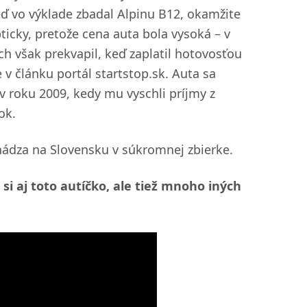
ď vo výklade zbadal Alpinu B12, okamžite
ticky, pretože cena auta bola vysoká – v
h však prekvapil, keď zaplatil hotovosťou
e v článku portál startstop.sk. Auta sa
 roku 2009, kedy mu vyschli príjmy z
ok.
hádza na Slovensku v súkromnej zbierke.
 si aj toto autíčko, ale tiež mnoho iných