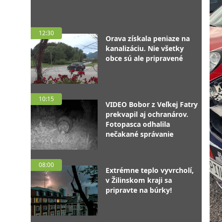
12:30
Orava získala peniaze na
kanalizáciu. Nie všetky
obce sú ale pripravené
10:15
VIDEO Bobor z Veľkej Fatry
prekvapil aj ochranárov.
Fotopasca odhalila
nečakané správanie
08:00
Extrémne teplo vyvrcholí,
v Žilinskom kraji sa
pripravte na búrky!