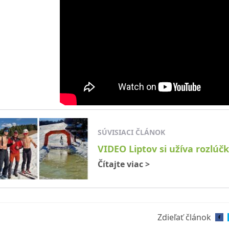
SÚVISIACI ČLÁNOK
VIDEO Liptov si užíva rozlú
Čítajte viac
>
Zdieľať článok