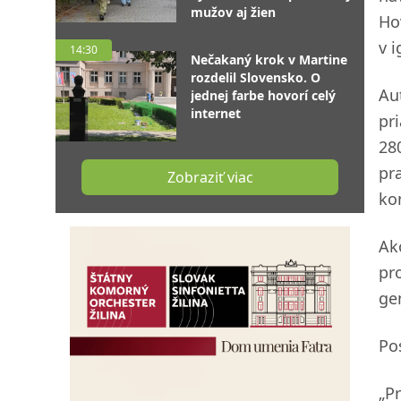
mužov aj žien
Ho
v i
14:30
Nečakaný krok v Martine
rozdelil Slovensko. O
Aut
jednej farbe hovorí celý
internet
pr
28
pr
Zobraziť viac
ko
Ak
pr
ge
Po
„P