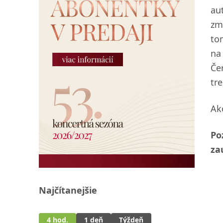
au
zm
to
na 
Če
tr
Ak
Po
za
Najčítanejšie
4 hod.
1 deň
Týždeň