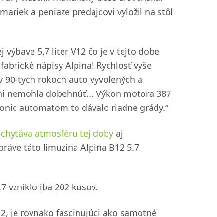
ariek a peniaze predajcovi vyložil na stôl
j výbave 5,7 liter V12 čo je v tejto dobe
fabrické nápisy Alpina! Rychlosť vyše
 v 90-tych rokoch auto vyvolených a
 ani nemohla dobehnúť... Výkon motora 387
ronic automatom to dávalo riadne grády.“
zachytáva atmosféru tej doby
aj
práve táto limuzína Alpina B12 5.7
7 vzniklo iba 202 kusov.
12, je rovnako fascinujúci ako samotné