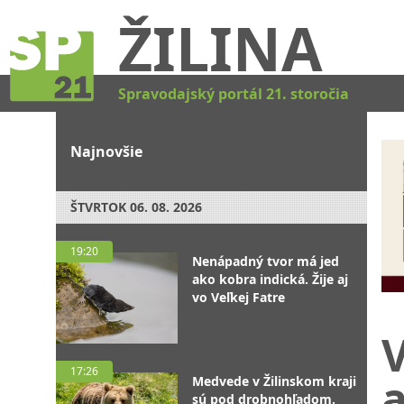
ŽILINA
Spravodajský portál 21. storočia
Najnovšie
ŠTVRTOK
06. 08. 2026
19:20
Nenápadný tvor má jed
ako kobra indická. Žije aj
vo Veľkej Fatre
17:26
Medvede v Žilinskom kraji
sú pod drobnohľadom.