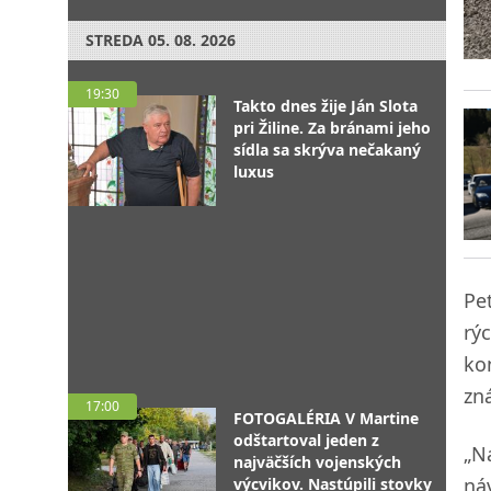
STREDA
05. 08. 2026
19:30
Takto dnes žije Ján Slota
pri Žiline. Za bránami jeho
sídla sa skrýva nečakaný
luxus
Pe
rý
ko
zn
17:00
FOTOGALÉRIA V Martine
odštartoval jeden z
„N
najväčších vojenských
ná
výcvikov. Nastúpili stovky