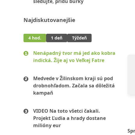
sledujte, prídu búrky
Najdiskutovanejšie
4 hod.
1 deň
Týždeň
Nenápadný tvor má jed ako kobra
indická. Žije aj vo Veľkej Fatre
Medvede v Žilinskom kraji sú pod
drobnohľadom. Začala sa dôležitá
kampaň
VIDEO Na toto všetci čakali.
Projekt Ľudia a hrady dostane
milióny eur
Sp