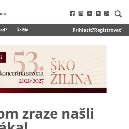
nia
Prihlasiť/Registrovať
bed?
Ďalšie
m zraze našli
áka!