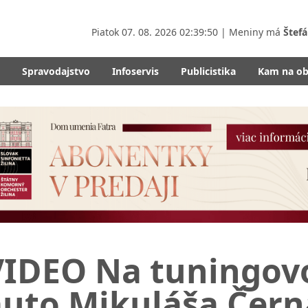
Piatok
07. 08. 2026 02:39:51
| Meniny má
Štefá
Spravodajstvo
Infoservis
Publicistika
Kam na o
VIDEO Na tuningovo
auto Mikuláša Čern