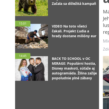
Začala sa dôležitá kampaň
Ma
Je
15:01
lu
VIDEO Na toto všetci
čakali. Projekt Ľudia a
re
hrady dostane milióny eur
Mic
Zdi
14:45
BACK TO SCHOOL v OC
MIRAGE: Populárni hostia,
Disney maskoti, súťaže aj
autogramiáda. Žilina zažije
popoludnie plné zábavy