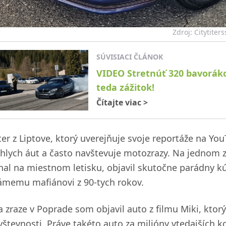
Zdroj: Citytiters
SÚVISIACI ČLÁNOK
VIDEO Stretnúť 320 bavorákov
teda zážitok!
Čítajte viac
>
ter z Liptove, ktorý uverejňuje svoje reportáže na You
chlych áut a často navštevuje motozrazy. Na jednom z
nal na miestnom letisku, objavil skutočne parádny kús
ámemu mafiánovi z 90-tych rokov.
a zraze v Poprade som objavil auto z filmu Miki, kto
vštevnosti. Práve takéto auto za milióny vtedajších k