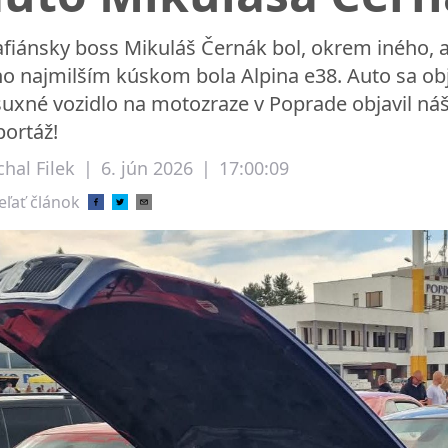
fiánsky boss Mikuláš Černák bol, okrem iného, 
ho najmilším kúskom bola Alpina e38. Auto sa obja
suxné vozidlo na motozraze v Poprade objavil náš 
portáž!
hal Filek
|
6. jún 2026
|
17:00:09
eľať článok