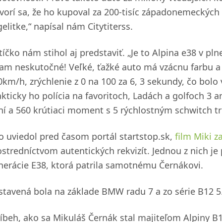
vorí sa, že ho kupoval za 200-tisíc západonemeckých m
gelitke,“ napísal nám Citytiterss.
íčko nám stihol aj predstaviť. „Je to Alpina e38 v plne
iam neskutočné! Veľké, ťažké auto má vzácnu farbu a 
0km/h, zrýchlenie z 0 na 100 za 6, 3 sekundy, čo bolo
akticky ho polícia na favoritoch, Ladách a golfoch 3
ní a 560 krútiaci moment s 5 rýchlostným schwitch t
o uviedol pred časom portál startstop.sk,
film Miki 
ostredníctvom autentických rekvizít. Jednou z nich je 
nerácie E38, ktorá patrila samotnému Černákovi.
stavená bola na základe BMW radu 7 a zo série B12 5.
ríbeh, ako sa Mikuláš Černák stal majiteľom Alpiny B