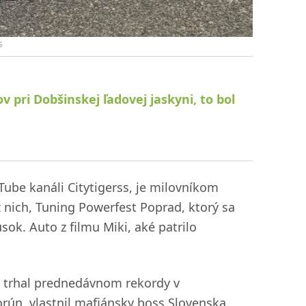
s
 pri Dobšinskej ľadovej jaskyni, to bol
Tube kanáli Citytigerss, je milovníkom
 nich, Tuning Powerfest Poprad, ktorý sa
ok. Auto z filmu Miki, aké patrilo
rý trhal prednedávnom rekordy v
orún, vlastnil mafiánsky boss Slovenska.