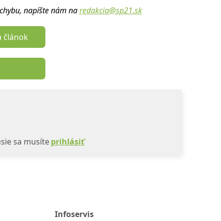
u chybu, napíšte nám na
redakcia@sp21.sk
a článok
sie sa musíte
prihlásiť
Infoservis