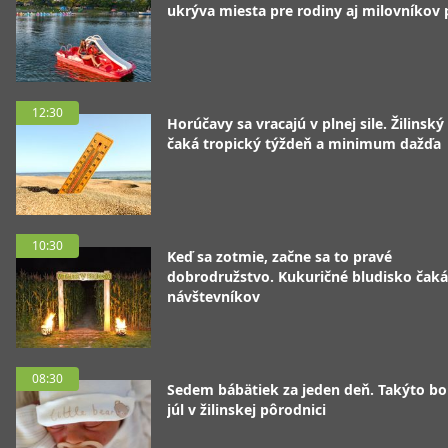
ukrýva miesta pre rodiny aj milovníkov
12:30
Horúčavy sa vracajú v plnej sile. Žilinský
čaká tropický týždeň a minimum dažďa
10:30
Keď sa zotmie, začne sa to pravé
dobrodružstvo. Kukuričné bludisko čaká
návštevníkov
08:30
Sedem bábätiek za jeden deň. Takýto bo
júl v žilinskej pôrodnici