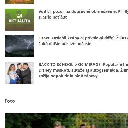
Vodiči, pozor na dopravné obmedzenie. Pri By
zrazilo päť áut
Oravu zasiahli krúpy aj prívalový dážď. Žilins
čaká ďalšie búrlivé počasie
BACK TO SCHOOL v OC MIRAGE: Populárni hos
Disney maskoti, súťaže aj autogramiáda. Žili
zažije popoludnie plné zábavy
Foto