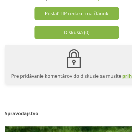
Poslať TIP redakcii na článok
Diskusia (
0
)
Pre pridávanie komentárov do diskusie sa musíte
prih
Spravodajstvo