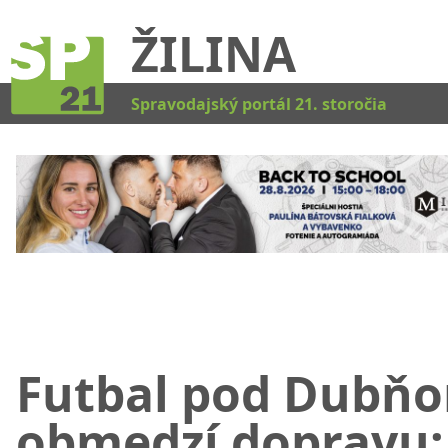
ŽILINA
Kat
Spravodajský portál 21. storočia
Futbal pod Dubň
obmedzí dopravu: