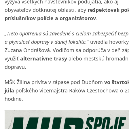
vyzýva všetkých návštevníkov podujatia, ako aj
obyvateľov dotknutej oblasti, aby
rešpektovali po
príslušníkov polície a organizátorov
.
„Tieto opatrenia sú zavedené s cieľom zabezpečiť bez
a plynulosť dopravy v danej lokalite,“
uviedla hovork
Zuzana Ondrášová. Vodičom sa odporúča v deň zá
využiť
alternatívne trasy
alebo mestskú hromadn
dopravu.
MŠK Žilina privíta v zápase pod Dubňom
vo štvrto
júla
poľského vicemajstra Raków Czestochowa o 2
hodine.