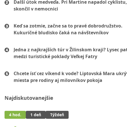
Ďalší útok medveďa. Pri Martine napadol cyklistu
skončil v nemocnici
Keď sa zotmie, začne sa to pravé dobrodružstvo.
Kukuričné bludisko čaká na návštevníkov
Jedna z najkrajších túr v Žilinskom kraji? Lysec pat
medzi turistické poklady Veľkej Fatry
Chcete ísť cez víkend k vode? Liptovská Mara ukr
miesta pre rodiny aj milovníkov pokoja
Najdiskutovanejšie
4 hod.
1 deň
Týždeň