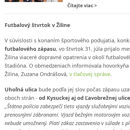
Čítajte viac
>
Futbalový štvrtok v Žiline
V súvislosti s konaním športového podujatia, konk
futbalového zápasu
, vo štvrtok 31. júla prijalo m
Žilina viaceré dopravné opatrenia v okolí futbalov
štadióna. O obmedzeniach informovala hovorkyňa
Žilina, Zuzana Ondrášová,
v tlačovej správe
.
Uhoľná ulica
bude podľa jej slov počas zápasu uza
oboch strán -
od Kysuckej aj od Ľavobrežnej ulic
„Štátna polícia zabezpečí tieto vjazdy služobnými vozi
prenosnými zábranami. Vjazd bežným motorovým voz
nebude umožnený. Platí zákaz zastavenia v súlade s p