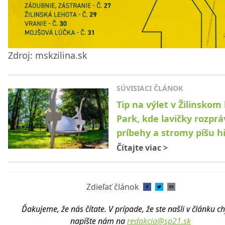
Zdroj: mskzilina.sk
SÚVISIACI ČLÁNOK
Tip na výlet v Žilinskom 
Park, kde lavičky rozprá
príbehy a stromy píšu hi
Čítajte viac
>
Zdieľať článok
Ďakujeme, že nás čítate. V prípade, že ste našli v článku c
napíšte nám na
redakcia@sp21.sk