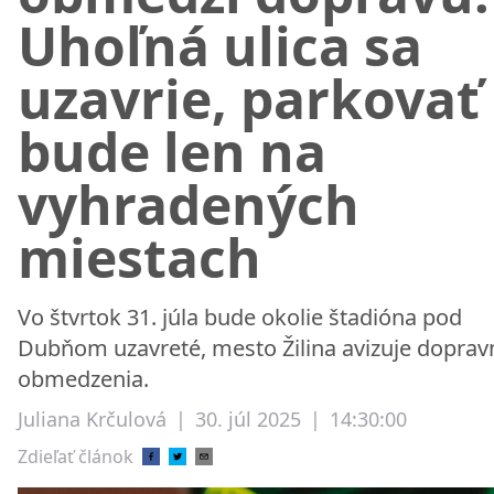
Uhoľná ulica sa
uzavrie, parkovať
bude len na
vyhradených
miestach
Vo štvrtok 31. júla bude okolie štadióna pod
Dubňom uzavreté, mesto Žilina avizuje doprav
obmedzenia.
Juliana Krčulová
|
30. júl 2025
|
14:30:00
Zdieľať článok