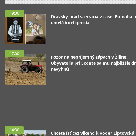
19:00
Oravský hrad sa vracia v čase. Pomáha 
umelá inteligencia
17:00
Pozor na nepríjemný zápach v Žiline.
Obyvatelia pri Sconte sa mu najbližšie d
nevyhnú
14:30
Chcete ísť cez víkend k vode? Liptovská