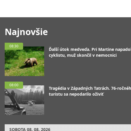
Najnovšie
08:30
Ďalší útok medveďa. Pri Martine napado
cyklistu, muž skončil v nemocnici
08:00
Tragédia v Západných Tatrách. 76-ročné
turistu sa nepodarilo oživiť
SOBOTA
08. 08. 2026