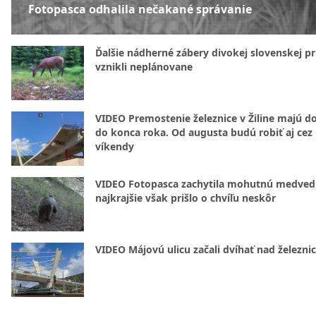
Fotopasca odhalila nečakané správanie
Ďalšie nádherné zábery divokej slovenskej pr
vznikli neplánovane
VIDEO Premostenie železnice v Žiline majú d
do konca roka. Od augusta budú robiť aj cez
víkendy
VIDEO Fotopasca zachytila mohutnú medvedi
najkrajšie však prišlo o chvíľu neskôr
VIDEO Májovú ulicu začali dvíhať nad železni