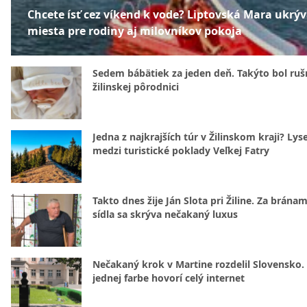
Chcete ísť cez víkend k vode? Liptovská Mara ukrý
miesta pre rodiny aj milovníkov pokoja
Sedem bábätiek za jeden deň. Takýto bol rušn
žilinskej pôrodnici
Jedna z najkrajších túr v Žilinskom kraji? Lyse
medzi turistické poklady Veľkej Fatry
Takto dnes žije Ján Slota pri Žiline. Za bránam
sídla sa skrýva nečakaný luxus
Nečakaný krok v Martine rozdelil Slovensko.
jednej farbe hovorí celý internet