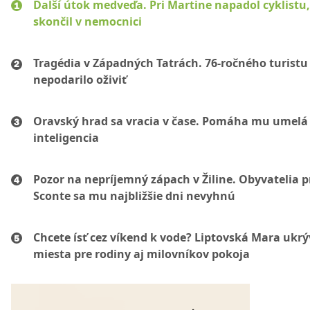
Ďalší útok medveďa. Pri Martine napadol cyklistu
skončil v nemocnici
Tragédia v Západných Tatrách. 76-ročného turistu
nepodarilo oživiť
Oravský hrad sa vracia v čase. Pomáha mu umelá
inteligencia
Pozor na nepríjemný zápach v Žiline. Obyvatelia p
Sconte sa mu najbližšie dni nevyhnú
Chcete ísť cez víkend k vode? Liptovská Mara ukr
miesta pre rodiny aj milovníkov pokoja