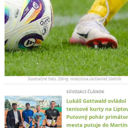
Ilustračné foto. Zdroj: mskzilina.sk/Daniel Stehlík
SÚVISIACI ČLÁNOK
Lukáš Gottwald ovládol
tenisové kurty na Lipto
Putovný pohár primáto
mesta putuje do Martin