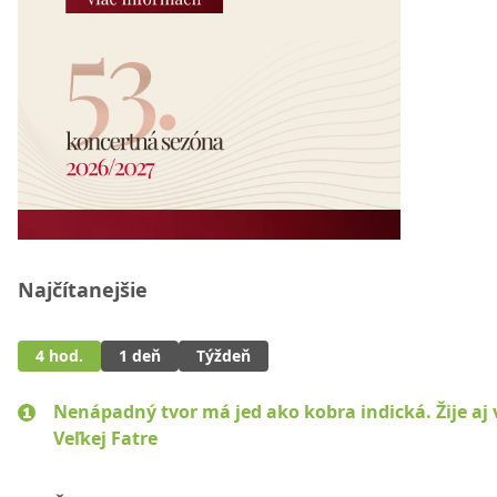
Najčítanejšie
4 hod.
1 deň
Týždeň
Nenápadný tvor má jed ako kobra indická. Žije aj 
Veľkej Fatre