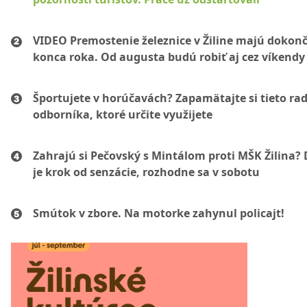
VIDEO Premostenie železnice v Žiline majú dokonč
konca roka. Od augusta budú robiť aj cez víkendy
Športujete v horúčavách? Zapamätajte si tieto ra
odborníka, ktoré určite využijete
Zahrajú si Pečovský s Mintálom proti MŠK Žilina? 
je krok od senzácie, rozhodne sa v sobotu
Smútok v zbore. Na motorke zahynul policajt!