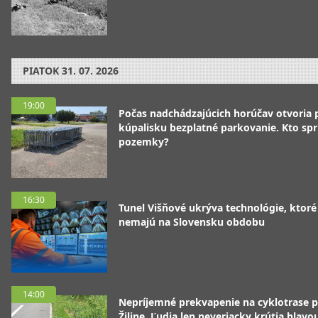
PIATOK
31. 07. 2026
19:00
Počas nadchádzajúcich horúčav otvoria p
kúpalisku bezplatné parkovanie. Kto spr
pozemky?
16:30
Tunel Višňové ukrýva technológie, ktoré
nemajú na Slovensku obdobu
14:00
Nepríjemné prekvapenie na cyklotrase p
Žiline. Ľudia len neveriacky krútia hlavo