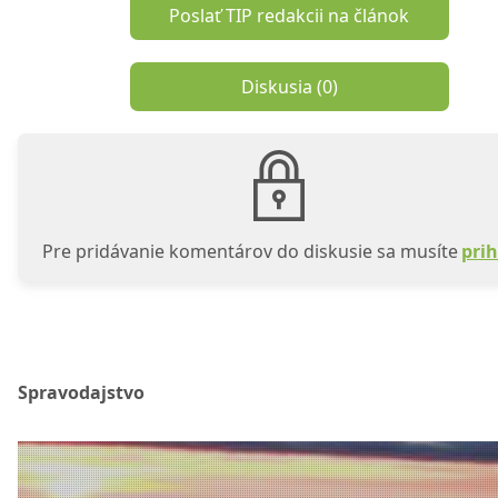
Poslať TIP redakcii na článok
Diskusia (
0
)
Pre pridávanie komentárov do diskusie sa musíte
prih
Spravodajstvo