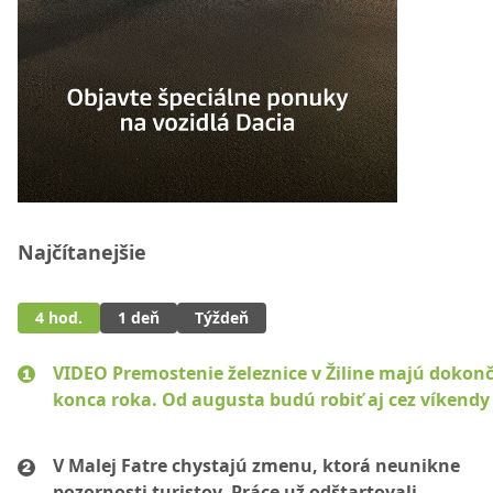
Najčítanejšie
4 hod.
1 deň
Týždeň
VIDEO Premostenie železnice v Žiline majú dokonč
konca roka. Od augusta budú robiť aj cez víkendy
V Malej Fatre chystajú zmenu, ktorá neunikne
pozornosti turistov. Práce už odštartovali