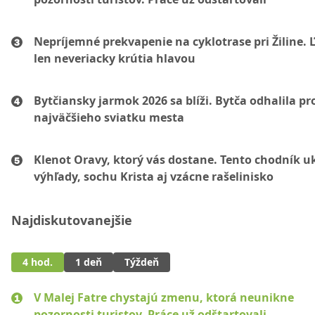
Nepríjemné prekvapenie na cyklotrase pri Žiline. 
len neveriacky krútia hlavou
Bytčiansky jarmok 2026 sa blíži. Bytča odhalila p
najväčšieho sviatku mesta
Klenot Oravy, ktorý vás dostane. Tento chodník u
výhľady, sochu Krista aj vzácne rašelinisko
Najdiskutovanejšie
4 hod.
1 deň
Týždeň
V Malej Fatre chystajú zmenu, ktorá neunikne
pozornosti turistov. Práce už odštartovali