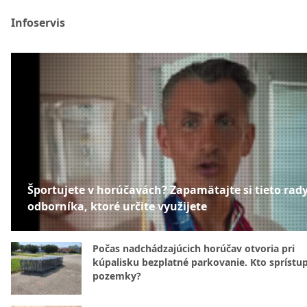
Infoservis
Športujete v horúčavách? Zapamätajte si tieto rad
odborníka, ktoré určite využijete
Počas nadchádzajúcich horúčav otvoria pri
kúpalisku bezplatné parkovanie. Kto sprístu
pozemky?