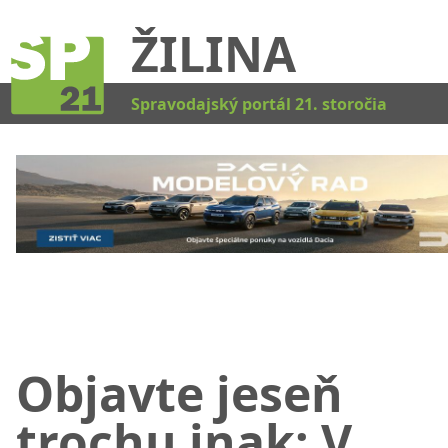
ŽILINA
Kat
Spravodajský portál 21. storočia
Objavte jeseň
trochu inak: V