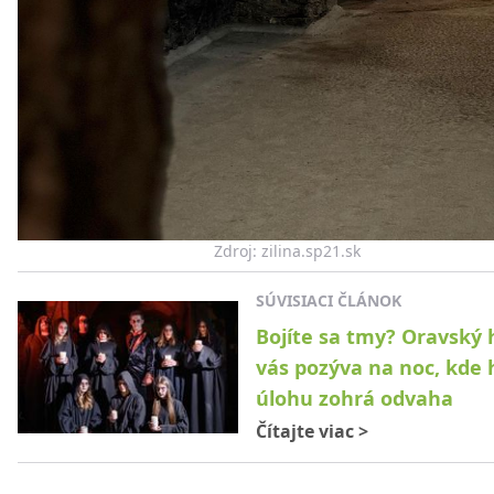
Zdroj: zilina.sp21.sk
SÚVISIACI ČLÁNOK
Bojíte sa tmy? Oravský 
vás pozýva na noc, kde 
úlohu zohrá odvaha
Čítajte viac
>