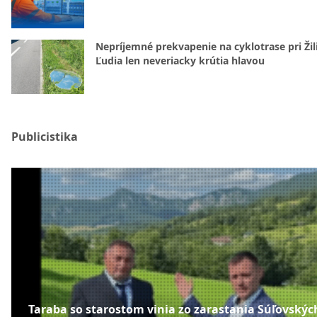
Nepríjemné prekvapenie na cyklotrase pri Žil
Ľudia len neveriacky krútia hlavou
Publicistika
Taraba so starostom vinia zo zarastania Súľovskýc