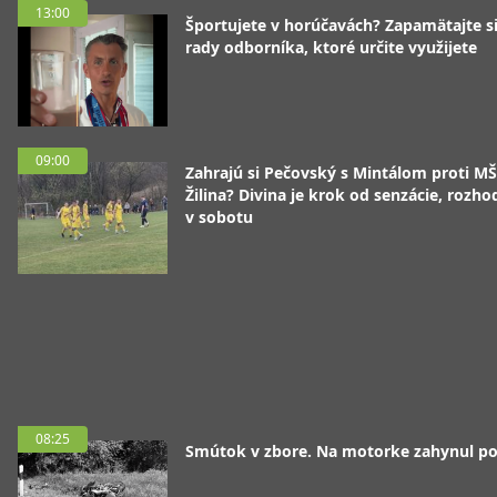
13:00
Športujete v horúčavách? Zapamätajte si
rady odborníka, ktoré určite využijete
09:00
Zahrajú si Pečovský s Mintálom proti M
Žilina? Divina je krok od senzácie, rozho
v sobotu
08:25
Smútok v zbore. Na motorke zahynul pol