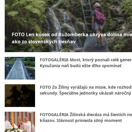
FOTO Len kúsok od Ružomberka ukrýva dolina mie
ako zo slovenských tiesňav
FOTOGALÉRIA Most, ktorý poznali celé gener
Kysučania naň budú ešte dlho spomínať
FOTO Zo Žiliny vyrážajú na misie, kde rozhod
sekundy. Špeciálne jednotky ukázali náročný
FOTOGALÉRIA Žilinská diecéza má šiestich n
kňazov. Slávnosť priniesla silný moment