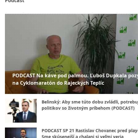
Podcast
PODCAST Na káve pod palmou. Ľuboš Dupkala poz
na Cyklomaratón do Rajeckých Teplíc
Belinský: Aby sme túto dobu zvládli, potreb
politikov so životným príbehom (PODCAST)
PODCAST SP 21 Rastislav Chovanec pred play-
Sme skúsenejší a chalani si veľmi veria