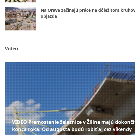
Na Orave začínajú práce na dôležitom kruh
objazde
Video
VIDEO Premostenie železnice v Žiline majú dokonči
konca roka. Od augusta budú robiť aj cez víkendy