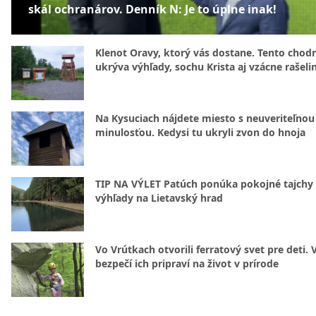
skál ochranárov. Denník N: Je to úplne inak!
Klenot Oravy, ktorý vás dostane. Tento chod
ukrýva výhľady, sochu Krista aj vzácne rašeli
Na Kysuciach nájdete miesto s neuveriteľnou
minulosťou. Kedysi tu ukryli zvon do hnoja
TIP NA VÝLET Patúch ponúka pokojné tajchy 
výhľady na Lietavský hrad
Vo Vrútkach otvorili ferratový svet pre deti. 
bezpečí ich pripraví na život v prírode