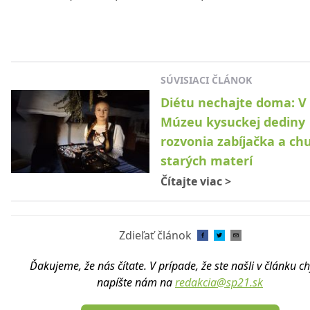
SÚVISIACI ČLÁNOK
Diétu nechajte doma: V
Múzeu kysuckej dediny
rozvonia zabíjačka a ch
starých materí
Čítajte viac
>
Zdieľať článok
Ďakujeme, že nás čítate. V prípade, že ste našli v článku c
napíšte nám na
redakcia@sp21.sk