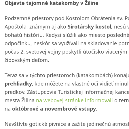
Objavte tajomné katakomby v Žiline
Podzemné priestory pod Kostolom Obrátenia sv. P
Apoštola, známym aj ako
Sirotársky kostol,
nesú 
bohatú históriu. Kedysi slúžili ako miesto posledn
odpočinku, neskôr sa využívali na skladovanie potr
počas 2. svetovej vojny poskytli útočisko viacerým
židovským deťom.
Teraz sa v týchto priestoroch (katakombách) konaj
prehliadky,
kde môžete na vlastné oči vidieť minul
predkov. Zástupcovia Turistickej informačnej kance
mesta Žilina
na webovej stránke informovali
o ter
na
októbrové a novembrové vstupy.
Navštívte gotické pivnice a zažite jedinečnú atmos