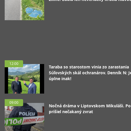
12:00
Taraba so starostom vinia zo zarastania
Súľovských skál ochranárov. Denník N: J
úplne inak!
09:00
Nočná dráma v Liptovskom Mikuláši. P
prišiel nečakaný zvrat