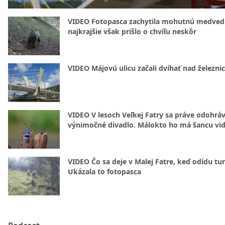
VIDEO Fotopasca zachytila mohutnú medvedi
najkrajšie však prišlo o chvíľu neskôr
VIDEO Májovú ulicu začali dvíhať nad železni
VIDEO V lesoch Veľkej Fatry sa práve odohrá
výnimočné divadlo. Málokto ho má šancu vid
VIDEO Čo sa deje v Malej Fatre, keď odídu tur
Ukázala to fotopasca