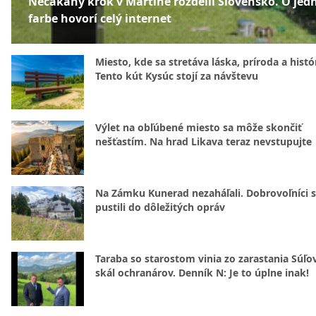
Nečakaný krok v Martine rozdelil Slovensko. O jed
farbe hovorí celý internet
Miesto, kde sa stretáva láska, príroda a histó
Tento kút Kysúc stojí za návštevu
Výlet na obľúbené miesto sa môže skončiť
nešťastím. Na hrad Likava teraz nevstupujte
Na Zámku Kunerad nezaháľali. Dobrovoľníci 
pustili do dôležitých opráv
Taraba so starostom vinia zo zarastania Súľ
skál ochranárov. Denník N: Je to úplne inak!