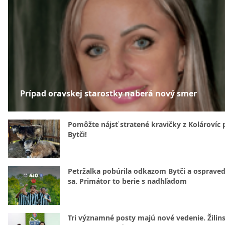
Prípad oravskej starostky naberá nový smer
Pomôžte nájsť stratené kravičky z Kolárovíc 
Bytči!
Petržalka pobúrila odkazom Bytči a ospraved
sa. Primátor to berie s nadhľadom
Tri významné posty majú nové vedenie. Žilin