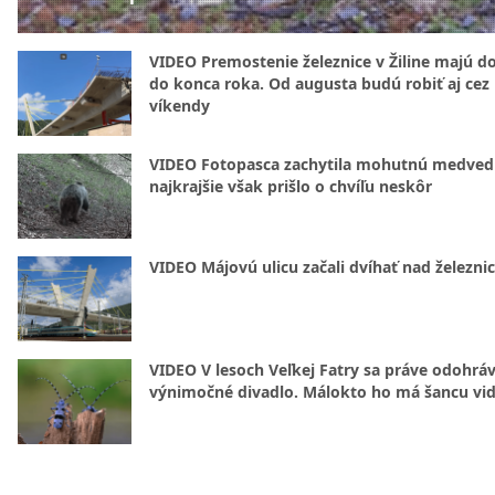
VIDEO Premostenie železnice v Žiline majú d
do konca roka. Od augusta budú robiť aj cez
víkendy
VIDEO Fotopasca zachytila mohutnú medvedi
najkrajšie však prišlo o chvíľu neskôr
VIDEO Májovú ulicu začali dvíhať nad železni
VIDEO V lesoch Veľkej Fatry sa práve odohrá
výnimočné divadlo. Málokto ho má šancu vid