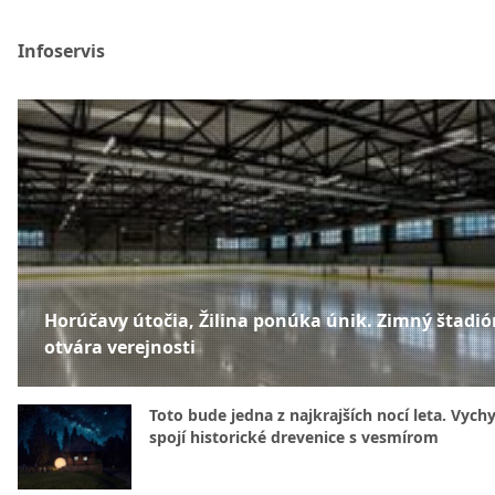
Infoservis
Horúčavy útočia, Žilina ponúka únik. Zimný štadió
otvára verejnosti
Toto bude jedna z najkrajších nocí leta. Vych
spojí historické drevenice s vesmírom