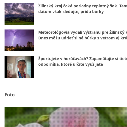
Žilinský kraj čaká poriadny teplotný šok. Ten
dátum však sledujte, prídu búrky
Meteorológovia vydali výstrahu pre Žilinský k
Dnes môžu udrieť silné búrky s vetrom aj kr
Športujete v horúčavách? Zapamätajte si tiet
odborníka, ktoré určite využijete
Foto