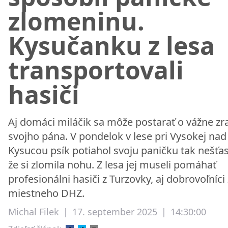
zlomeninu.
Kysučanku z lesa
transportovali
hasiči
Aj domáci miláčik sa môže postarať o vážne zr
svojho pána. V pondelok v lese pri Vysokej nad
Kysucou psík potiahol svoju paničku tak nešťas
že si zlomila nohu. Z lesa jej museli pomáhať
profesionálni hasiči z Turzovky, aj dobrovoľníci 
miestneho DHZ.
Michal Filek
|
17. september 2025
|
14:30:00