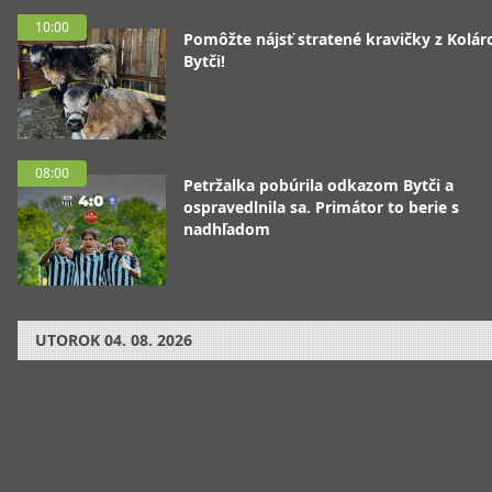
10:00
Pomôžte nájsť stratené kravičky z Koláro
Bytči!
08:00
Petržalka pobúrila odkazom Bytči a
ospravedlnila sa. Primátor to berie s
nadhľadom
UTOROK
04. 08. 2026