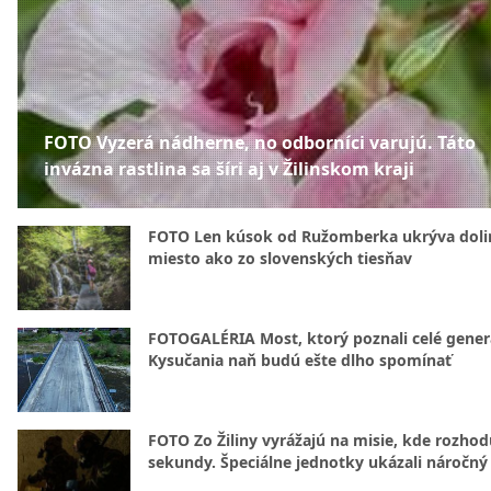
FOTO Vyzerá nádherne, no odborníci varujú. Táto
invázna rastlina sa šíri aj v Žilinskom kraji
FOTO Len kúsok od Ružomberka ukrýva doli
miesto ako zo slovenských tiesňav
FOTOGALÉRIA Most, ktorý poznali celé gener
Kysučania naň budú ešte dlho spomínať
FOTO Zo Žiliny vyrážajú na misie, kde rozhod
sekundy. Špeciálne jednotky ukázali náročný