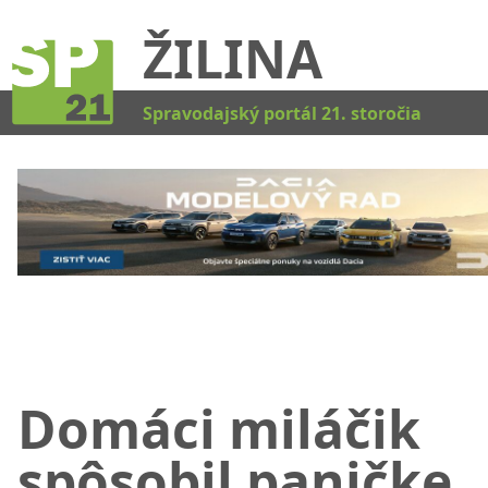
ŽILINA
Kat
Spravodajský portál 21. storočia
Domáci miláčik
spôsobil paničke