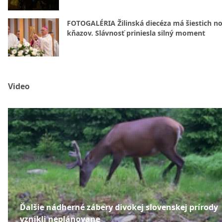
FOTOGALÉRIA Žilinská diecéza má šiestich n
kňazov. Slávnosť priniesla silný moment
Video
Ďalšie nádherné zábery divokej slovenskej prírody
vznikli neplánovane