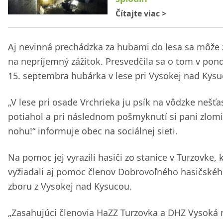
Čítajte viac
>
Aj nevinná prechádzka za hubami do lesa sa môže
na nepríjemný zážitok. Presvedčila sa o tom v pon
15. septembra hubárka v lese pri Vysokej nad Kysu
„V lese pri osade Vrchrieka ju psík na vôdzke nešťa
potiahol a pri následnom pošmyknutí si pani zlomi
nohu!“ informuje obec na sociálnej sieti.
Na pomoc jej vyrazili hasiči zo stanice v Turzovke, k
vyžiadali aj pomoc členov Dobrovoľného hasičské
zboru z Vysokej nad Kysucou.
„Zasahujúci členovia HaZZ Turzovka a DHZ Vysoká 