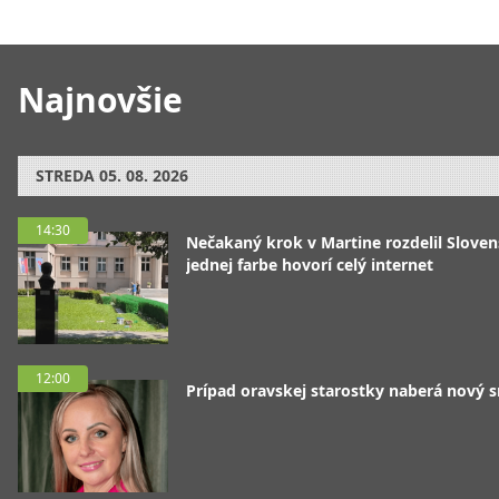
Najnovšie
STREDA
05. 08. 2026
14:30
Nečakaný krok v Martine rozdelil Sloven
jednej farbe hovorí celý internet
12:00
Prípad oravskej starostky naberá nový 