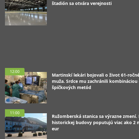
štadión sa otvára verejnosti
12:00
Martinskí lekári bojovali o život 61-ročn
muža. Srdce mu zachránili kombináciou
špičkových metód
11:00
Ružomberská stanica sa výrazne zmení.
historickej budovy poputujú viac ako 2 
eur