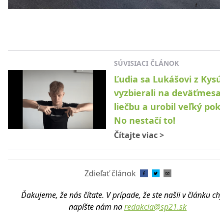
SÚVISIACI ČLÁNOK
Ľudia sa Lukášovi z Kys
vyzbierali na deväťmes
liečbu a urobil veľký po
No nestačí to!
Čítajte viac
>
Zdieľať článok
Ďakujeme, že nás čítate. V prípade, že ste našli v článku c
napíšte nám na
redakcia@sp21.sk