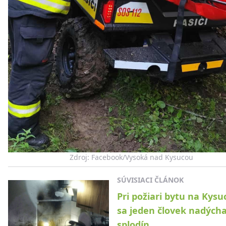
Zdroj: Facebook/Vysoká nad Kysucou
SÚVISIACI ČLÁNOK
Pri požiari bytu na Kysu
sa jeden človek nadýcha
splodín