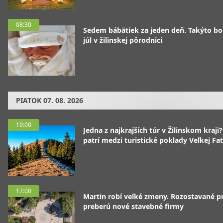
08:30
Sedem bábätiek za jeden deň. Takýto bo
júl v žilinskej pôrodnici
PIATOK
07. 08. 2026
19:00
Jedna z najkrajších túr v Žilinskom kraji
patrí medzi turistické poklady Veľkej Fa
17:00
Martin robí veľké zmeny. Rozostavané p
preberú nové stavebné firmy