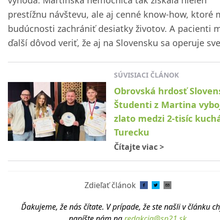
prestížnu návštevu, ale aj cenné know-how, ktoré 
budúcnosti zachrániť desiatky životov. A pacienti 
ďalší dôvod veriť, že aj na Slovensku sa operuje sv
SÚVISIACI ČLÁNOK
Obrovská hrdosť Sloven
Študenti z Martina vybo
zlato medzi 2-tisíc kuch
Turecku
Čítajte viac
>
Zdieľať článok
Ďakujeme, že nás čítate. V prípade, že ste našli v článku c
napíšte nám na
redakcia@sp21.sk