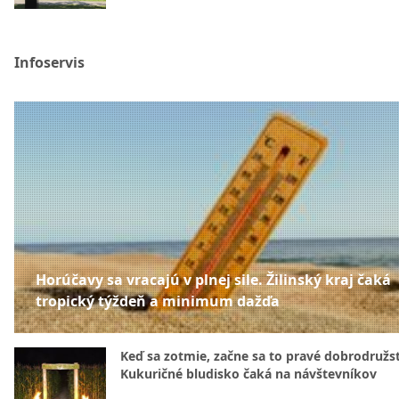
Infoservis
Horúčavy sa vracajú v plnej sile. Žilinský kraj čaká
tropický týždeň a minimum dažďa
Keď sa zotmie, začne sa to pravé dobrodružs
Kukuričné bludisko čaká na návštevníkov