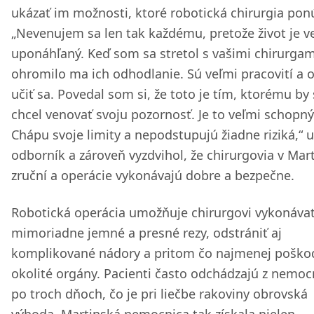
ukázať im možnosti, ktoré robotická chirurgia pon
„Nevenujem sa len tak každému, pretože život je v
uponáhľaný. Keď som sa stretol s vašimi chirurgam
ohromilo ma ich odhodlanie. Sú veľmi pracovití a 
učiť sa. Povedal som si, že toto je tím, ktorému b
chcel venovať svoju pozornosť. Je to veľmi schopný
Chápu svoje limity a nepodstupujú žiadne riziká,“ 
odborník a zároveň vyzdvihol, že chirurgovia v Mar
zruční a operácie vykonávajú dobre a bezpečne.
Robotická operácia umožňuje chirurgovi vykonáva
mimoriadne jemné a presné rezy, odstrániť aj
komplikované nádory a pritom čo najmenej poško
okolité orgány. Pacienti často odchádzajú z nemoc
po troch dňoch, čo je pri liečbe rakoviny obrovská
výhoda. Martinská nemocnica tak získala nielen