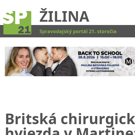
ŽILINA
Kat
Spravodajský portál 21. storočia
Britská chirurgic
hviezda v Martine