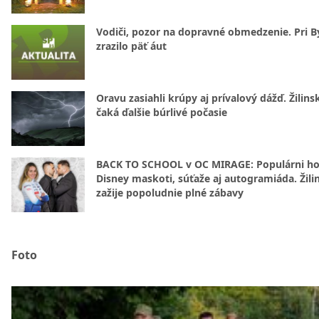
Vodiči, pozor na dopravné obmedzenie. Pri By
zrazilo päť áut
Oravu zasiahli krúpy aj prívalový dážď. Žilins
čaká ďalšie búrlivé počasie
BACK TO SCHOOL v OC MIRAGE: Populárni hos
Disney maskoti, súťaže aj autogramiáda. Žili
zažije popoludnie plné zábavy
Foto