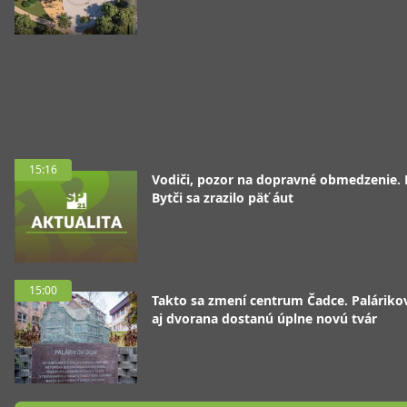
15:16
Vodiči, pozor na dopravné obmedzenie. 
Bytči sa zrazilo päť áut
15:00
Takto sa zmení centrum Čadce. Palárik
aj dvorana dostanú úplne novú tvár