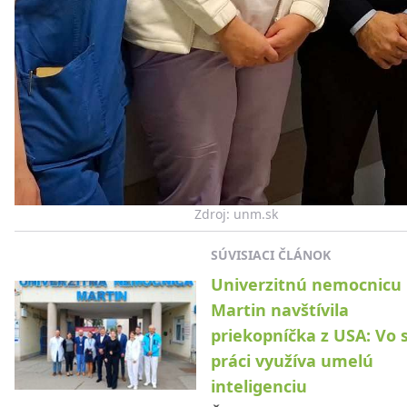
Zdroj: unm.sk
SÚVISIACI ČLÁNOK
Univerzitnú nemocnicu
Martin navštívila
priekopníčka z USA: Vo s
práci využíva umelú
inteligenciu