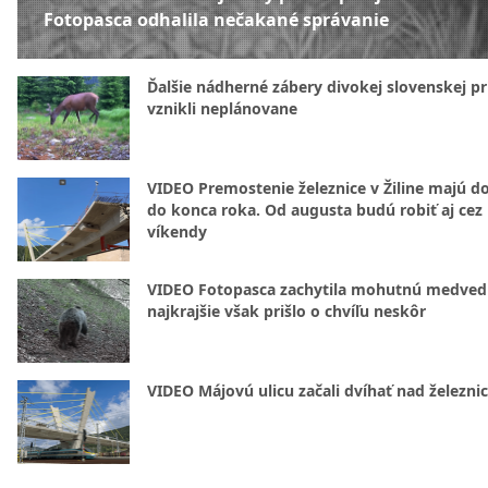
Fotopasca odhalila nečakané správanie
Ďalšie nádherné zábery divokej slovenskej pr
vznikli neplánovane
VIDEO Premostenie železnice v Žiline majú d
do konca roka. Od augusta budú robiť aj cez
víkendy
VIDEO Fotopasca zachytila mohutnú medvedi
najkrajšie však prišlo o chvíľu neskôr
VIDEO Májovú ulicu začali dvíhať nad železni