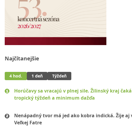
Najčítanejšie
4 hod.
1 deň
Týždeň
Horúčavy sa vracajú v plnej sile. Žilinský kraj čaká
tropický týždeň a minimum dažďa
Nenápadný tvor má jed ako kobra indická. Žije aj 
Veľkej Fatre