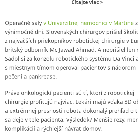
Čítajte viac
>
Operačné sály
v Univerzitnej nemocnici v Martine
z
výnimočné dni. Slovenských chirurgov prišiel školi
z najväčších priekopníkov robotickej chirurgie v Eu
britský odborník Mr. Jawad Ahmad. A neprišiel len r
Sadol si za konzolu robotického systému Da Vinci 
s miestnym tímom operoval pacientov s nádorom
pečeni a pankrease.
Práve onkologickí pacienti sú tí, ktorí z robotickej
chirurgie profitujú najviac. Lekári majú vďaka 3D o
a extrémnej presnosti robota dokonalý prehľad o 
sa deje v tele pacienta. Výsledok? Menšie rezy, me
komplikácií a rýchlejší návrat domov.