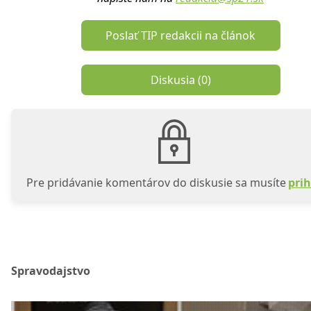
Poslať TIP redakcii na článok
Diskusia (
0
)
Pre pridávanie komentárov do diskusie sa musíte
prih
Spravodajstvo