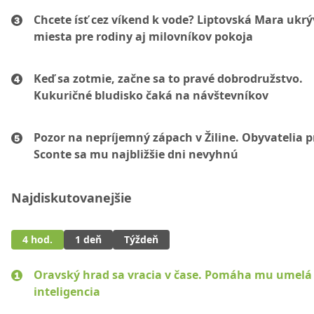
Chcete ísť cez víkend k vode? Liptovská Mara ukr
miesta pre rodiny aj milovníkov pokoja
Keď sa zotmie, začne sa to pravé dobrodružstvo.
Kukuričné bludisko čaká na návštevníkov
Pozor na nepríjemný zápach v Žiline. Obyvatelia p
Sconte sa mu najbližšie dni nevyhnú
Najdiskutovanejšie
4 hod.
1 deň
Týždeň
Oravský hrad sa vracia v čase. Pomáha mu umelá
inteligencia