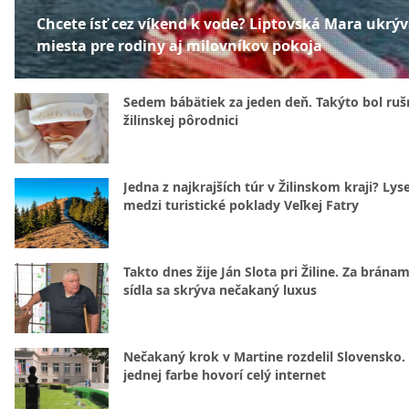
Chcete ísť cez víkend k vode? Liptovská Mara ukrý
miesta pre rodiny aj milovníkov pokoja
Sedem bábätiek za jeden deň. Takýto bol rušn
žilinskej pôrodnici
Jedna z najkrajších túr v Žilinskom kraji? Lyse
medzi turistické poklady Veľkej Fatry
Takto dnes žije Ján Slota pri Žiline. Za bránam
sídla sa skrýva nečakaný luxus
Nečakaný krok v Martine rozdelil Slovensko.
jednej farbe hovorí celý internet