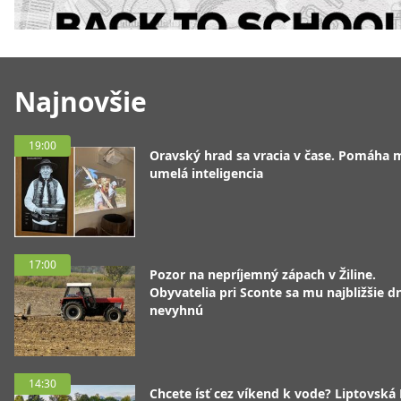
Najnovšie
19:00
Oravský hrad sa vracia v čase. Pomáha 
umelá inteligencia
17:00
Pozor na nepríjemný zápach v Žiline.
Obyvatelia pri Sconte sa mu najbližšie d
nevyhnú
14:30
Chcete ísť cez víkend k vode? Liptovská