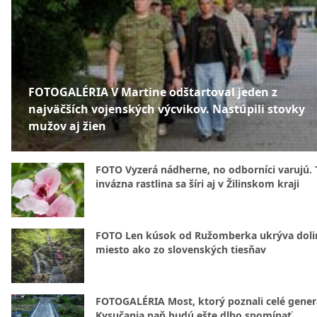
FOTOGALÉRIA V Martine odštartoval jeden z
najväčších vojenských výcvikov. Nastúpili stovky
mužov aj žien
FOTO Vyzerá nádherne, no odborníci varujú. 
invázna rastlina sa šíri aj v Žilinskom kraji
FOTO Len kúsok od Ružomberka ukrýva doli
miesto ako zo slovenských tiesňav
FOTOGALÉRIA Most, ktorý poznali celé gener
Kysučania naň budú ešte dlho spomínať