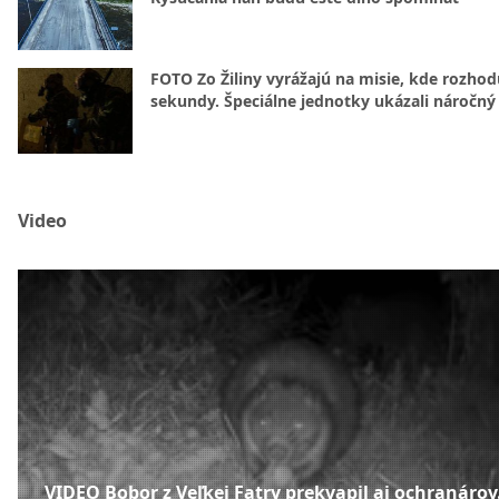
FOTO Zo Žiliny vyrážajú na misie, kde rozhod
sekundy. Špeciálne jednotky ukázali náročný
Video
VIDEO Bobor z Veľkej Fatry prekvapil aj ochranárov