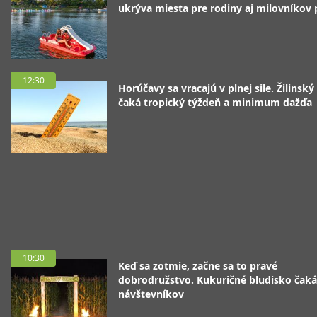
ukrýva miesta pre rodiny aj milovníkov
12:30
Horúčavy sa vracajú v plnej sile. Žilinský
čaká tropický týždeň a minimum dažďa
10:30
Keď sa zotmie, začne sa to pravé
dobrodružstvo. Kukuričné bludisko čaká
návštevníkov