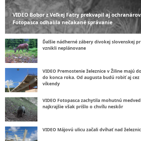
VIDEO Bobor z Veľkej Fatry prekvapil aj ochranárov
Fotopasca odhalila nečakané správanie
Ďalšie nádherné zábery divokej slovenskej pr
vznikli neplánovane
VIDEO Premostenie železnice v Žiline majú d
do konca roka. Od augusta budú robiť aj cez
víkendy
VIDEO Fotopasca zachytila mohutnú medvedi
najkrajšie však prišlo o chvíľu neskôr
VIDEO Májovú ulicu začali dvíhať nad železni