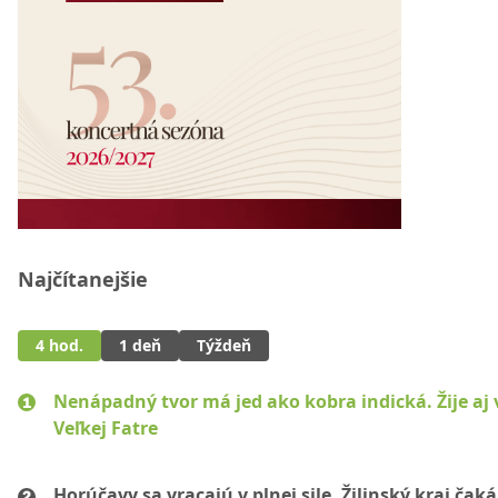
Najčítanejšie
4 hod.
1 deň
Týždeň
Nenápadný tvor má jed ako kobra indická. Žije aj 
Veľkej Fatre
Horúčavy sa vracajú v plnej sile. Žilinský kraj čaká