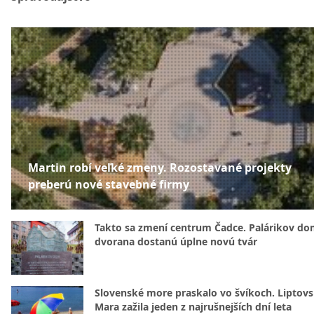
Martin robí veľké zmeny. Rozostavané projekty
preberú nové stavebné firmy
Takto sa zmení centrum Čadce. Palárikov do
dvorana dostanú úplne novú tvár
Slovenské more praskalo vo švíkoch. Liptov
Mara zažila jeden z najrušnejších dní leta