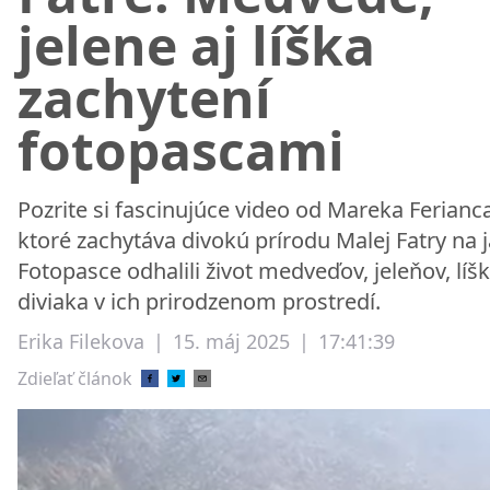
jelene aj líška
zachytení
fotopascami
Pozrite si fascinujúce video od Mareka Ferianca
ktoré zachytáva divokú prírodu Malej Fatry na j
Fotopasce odhalili život medveďov, jeleňov, líšk
diviaka v ich prirodzenom prostredí.
Erika Filekova
|
15. máj 2025
|
17:41:39
Zdieľať článok