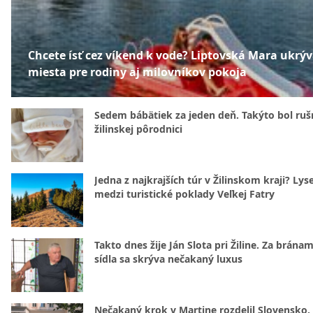
Chcete ísť cez víkend k vode? Liptovská Mara ukrý
miesta pre rodiny aj milovníkov pokoja
Sedem bábätiek za jeden deň. Takýto bol rušn
žilinskej pôrodnici
Jedna z najkrajších túr v Žilinskom kraji? Lyse
medzi turistické poklady Veľkej Fatry
Takto dnes žije Ján Slota pri Žiline. Za bránam
sídla sa skrýva nečakaný luxus
Nečakaný krok v Martine rozdelil Slovensko.