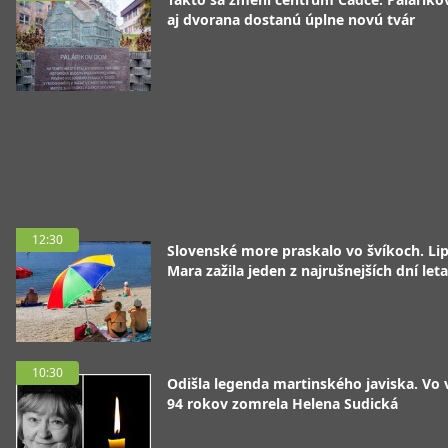
aj dvorana dostanú úplne novú tvár
12:30
Slovenské more praskalo vo švíkoch. Li
Mara zažila jeden z najrušnejších dní leta
10:30
Odišla legenda martinského javiska. Vo
94 rokov zomrela Helena Sudická