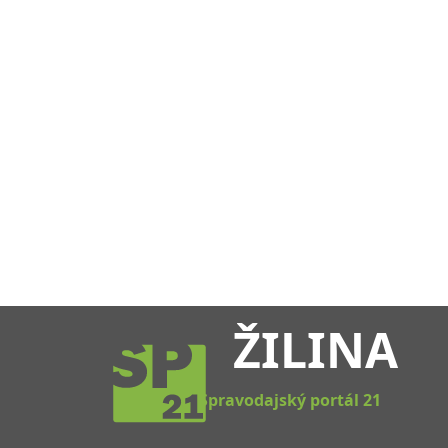
ŽILINA
Spravodajský portál 21