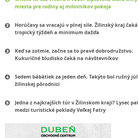
miesta pre rodiny aj milovníkov pokoja
Horúčavy sa vracajú v plnej sile. Žilinský kraj čaká
tropický týždeň a minimum dažďa
Keď sa zotmie, začne sa to pravé dobrodružstvo.
Kukuričné bludisko čaká na návštevníkov
Sedem bábätiek za jeden deň. Takýto bol rušný júl
žilinskej pôrodnici
Jedna z najkrajších túr v Žilinskom kraji? Lysec pat
medzi turistické poklady Veľkej Fatry