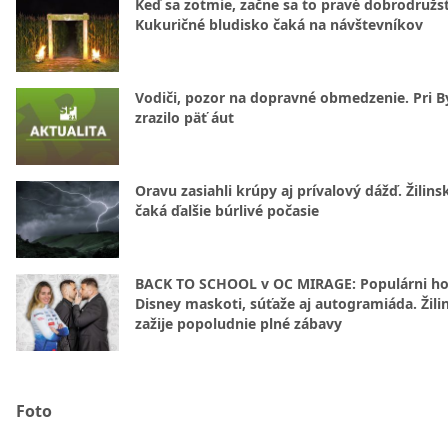
Keď sa zotmie, začne sa to pravé dobrodružs
Kukuričné bludisko čaká na návštevníkov
Vodiči, pozor na dopravné obmedzenie. Pri By
zrazilo päť áut
Oravu zasiahli krúpy aj prívalový dážď. Žilins
čaká ďalšie búrlivé počasie
BACK TO SCHOOL v OC MIRAGE: Populárni hos
Disney maskoti, súťaže aj autogramiáda. Žili
zažije popoludnie plné zábavy
Foto