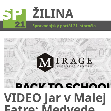
ŽILINA
Kat
Spravodajský portál 21. storočia
VIDEO Jar v Malej
Fatre: Medvede,