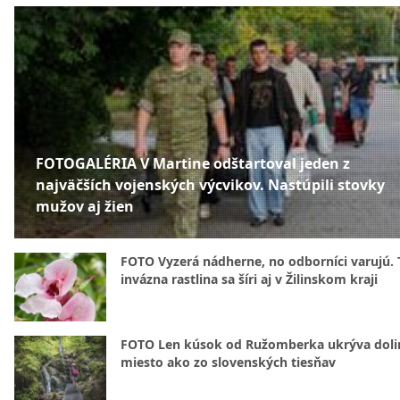
FOTOGALÉRIA V Martine odštartoval jeden z
najväčších vojenských výcvikov. Nastúpili stovky
mužov aj žien
FOTO Vyzerá nádherne, no odborníci varujú. 
invázna rastlina sa šíri aj v Žilinskom kraji
FOTO Len kúsok od Ružomberka ukrýva doli
miesto ako zo slovenských tiesňav