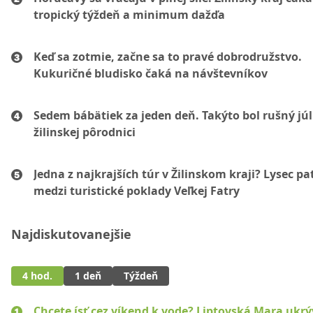
tropický týždeň a minimum dažďa
Keď sa zotmie, začne sa to pravé dobrodružstvo.
Kukuričné bludisko čaká na návštevníkov
Sedem bábätiek za jeden deň. Takýto bol rušný júl
žilinskej pôrodnici
Jedna z najkrajších túr v Žilinskom kraji? Lysec pat
medzi turistické poklady Veľkej Fatry
Najdiskutovanejšie
4 hod.
1 deň
Týždeň
Chcete ísť cez víkend k vode? Liptovská Mara ukr