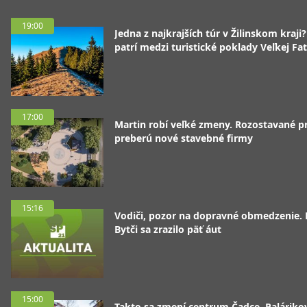
19:00
Jedna z najkrajších túr v Žilinskom kraji
patrí medzi turistické poklady Veľkej Fa
17:00
Martin robí veľké zmeny. Rozostavané p
preberú nové stavebné firmy
15:16
Vodiči, pozor na dopravné obmedzenie. 
Bytči sa zrazilo päť áut
15:00
Takto sa zmení centrum Čadce. Palárik