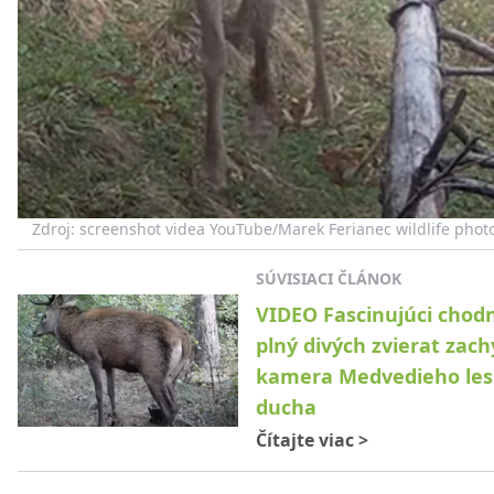
Zdroj: screenshot videa YouTube/Marek Ferianec wildlife phot
SÚVISIACI ČLÁNOK
VIDEO Fascinujúci chod
plný divých zvierat zach
kamera Medvedieho le
ducha
Čítajte viac
>