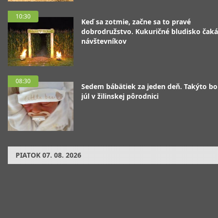
10:30
Keď sa zotmie, začne sa to pravé
dobrodružstvo. Kukuričné bludisko čaká
návštevníkov
08:30
Sedem bábätiek za jeden deň. Takýto bo
júl v žilinskej pôrodnici
PIATOK
07. 08. 2026