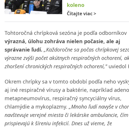
koleno
Čítajte viac
>
Tohtoročná chrípková sezóna je podľa odborníkov
výrazná, úlohu zohráva nielen počasie, ale aj
správanie ľudí.
„Každoročne sa počas chrípkovej sez
výrazne zvýši počet akútnych respiračných ochorení, ak
zhoršení chronických respiračných ochorení,"
uviedol 
Okrem chrípky sa v tomto období podľa neho vysk
aj iné respiračné vírusy a baktérie, napríklad adeno
metapneumovírus, respiračný syncyciálny vírus,
chlamýdie a mykoplazmy.
„Mnoho ľudí navyše v cho
navštevuje verejné miesta či lekárske ambulancie, čím
prispievajú k šíreniu infekcií. Dnes už vieme, že