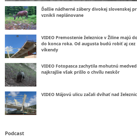
Ďalšie nádherné zábery divokej slovenskej pr
vznikli neplánovane
VIDEO Premostenie železnice v Žiline majú d
do konca roka. Od augusta budú robiť aj cez
víkendy
VIDEO Fotopasca zachytila mohutnú medvedi
najkrajšie však prišlo o chvíľu neskôr
VIDEO Májovú ulicu začali dvíhať nad železni
Podcast