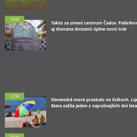
15:00
Takto sa zmení centrum Čadce. Palárik
aj dvorana dostanú úplne novú tvár
12:30
Slovenské more praskalo vo švíkoch. Li
Mara zažila jeden z najrušnejších dní leta
10:30