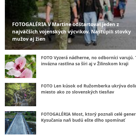
FOTOGALÉRIA V Martine odštartoval jeden z
najväčších vojenských výcvikov. Nastúpili stovky
mužov aj žien
FOTO Vyzerá nádherne, no odborníci varujú. 
invázna rastlina sa šíri aj v Žilinskom kraji
FOTO Len kúsok od Ružomberka ukrýva doli
miesto ako zo slovenských tiesňav
FOTOGALÉRIA Most, ktorý poznali celé gener
Kysučania naň budú ešte dlho spomínať