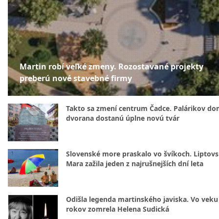
Martin robí veľké zmeny. Rozostavané projekty
preberú nové stavebné firmy
Takto sa zmení centrum Čadce. Palárikov do
dvorana dostanú úplne novú tvár
Slovenské more praskalo vo švíkoch. Liptov
Mara zažila jeden z najrušnejších dní leta
Odišla legenda martinského javiska. Vo veku
rokov zomrela Helena Sudická