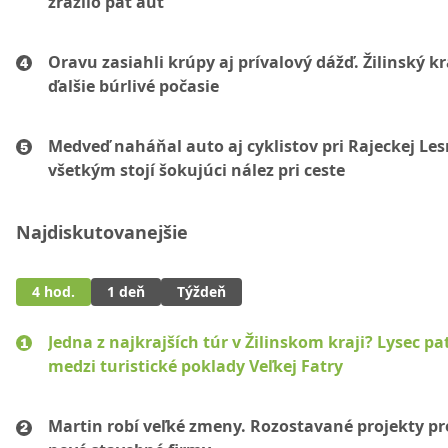
zrazilo päť áut
Oravu zasiahli krúpy aj prívalový dážď. Žilinský k
ďalšie búrlivé počasie
Medveď naháňal auto aj cyklistov pri Rajeckej Les
všetkým stojí šokujúci nález pri ceste
Najdiskutovanejšie
4 hod.
1 deň
Týždeň
Jedna z najkrajších túr v Žilinskom kraji? Lysec pat
medzi turistické poklady Veľkej Fatry
Martin robí veľké zmeny. Rozostavané projekty p