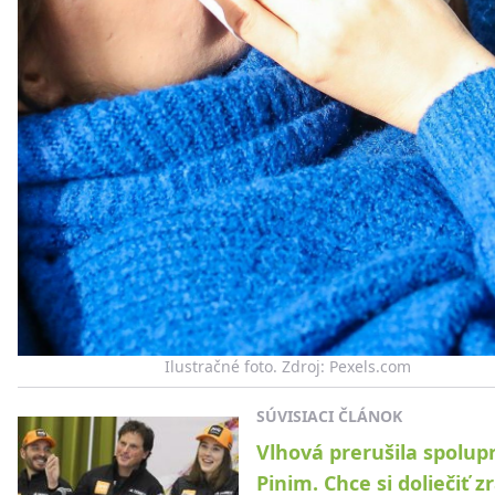
Ilustračné foto. Zdroj: Pexels.com
SÚVISIACI ČLÁNOK
Vlhová prerušila spolup
Pinim. Chce si doliečiť 