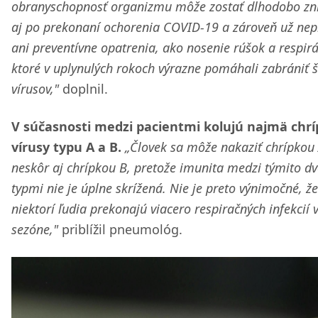
obranyschopnosť organizmu môže zostať dlhodobo zn
aj po prekonaní ochorenia COVID-19 a zároveň už nep
ani preventívne opatrenia, ako nosenie rúšok a respirá
ktoré v uplynulých rokoch výrazne pomáhali zabrániť š
vírusov,"
doplnil.
V súčasnosti medzi pacientmi kolujú najmä chr
vírusy typu A a B.
„Človek sa môže nakaziť chrípkou 
neskôr aj chrípkou B, pretože imunita medzi týmito 
typmi nie je úplne skrížená. Nie je preto výnimočné, že
niektorí ľudia prekonajú viacero respiračných infekcií v
sezóne,"
priblížil pneumológ.