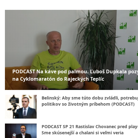
PODCAST Na káve pod palmou. Ľuboš Dupkala poz
na Cyklomaratón do Rajeckých Teplíc
Belinský: Aby sme túto dobu zvládli, potreb
politikov so životným príbehom (PODCAST)
PODCAST SP 21 Rastislav Chovanec pred play-
Sme skúsenejší a chalani si veľmi veria