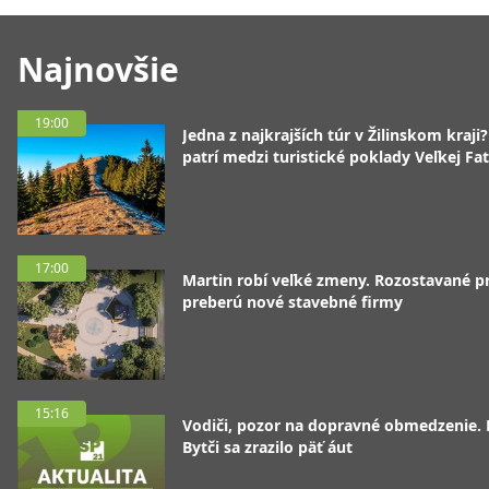
Najnovšie
19:00
Jedna z najkrajších túr v Žilinskom kraji
patrí medzi turistické poklady Veľkej Fa
17:00
Martin robí veľké zmeny. Rozostavané p
preberú nové stavebné firmy
15:16
Vodiči, pozor na dopravné obmedzenie. 
Bytči sa zrazilo päť áut