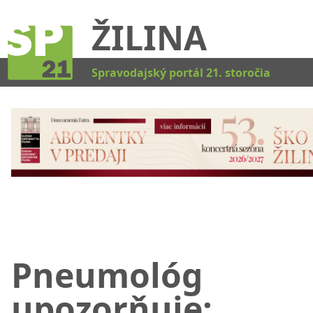
ŽILINA
Kat
Spravodajský portál 21. storočia
Pneumológ
upozorňuje: