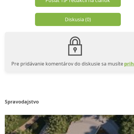
Poslať TIP redakcii na článok
Diskusia (
0
)
Pre pridávanie komentárov do diskusie sa musíte
prih
Spravodajstvo