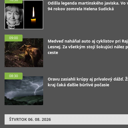
Odišla legenda martinského javiska. Vo
94 rokov zomrela Helena Sudická
09:00
Medveď naháňal auto aj cyklistov pri Raj
Lesnej. Za všetkým stojí šokujúci nález p
ceste
08:30
Oravu zasiahli krúpy aj prívalový dážď. Ž
kraj čaká ďalšie búrlivé počasie
ŠTVRTOK
06. 08. 2026