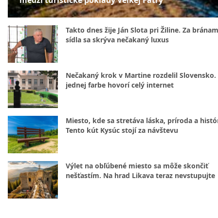
medzi turistické poklady Veľkej Fatry
Takto dnes žije Ján Slota pri Žiline. Za bránam
sídla sa skrýva nečakaný luxus
Nečakaný krok v Martine rozdelil Slovensko.
jednej farbe hovorí celý internet
Miesto, kde sa stretáva láska, príroda a histó
Tento kút Kysúc stojí za návštevu
Výlet na obľúbené miesto sa môže skončiť
nešťastím. Na hrad Likava teraz nevstupujte