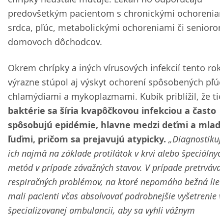
predovšetkým pacientom s chronickými ochoreni
srdca, pľúc, metabolickými ochoreniami či senior
domovoch dôchodcov.
Okrem chrípky a iných vírusových infekcií tento ro
výrazne stúpol aj výskyt ochorení spôsobených pľ
chlamýdiami a mykoplazmami. Kubík priblížil, že ti
baktérie sa šíria kvapôčkovou infekciou a často
spôsobujú epidémie, hlavne medzi deťmi a mla
ľuďmi, pričom sa prejavujú atypicky.
„Diagnostik
ich najmä na základe protilátok v krvi alebo špeciálny
metód v prípade závažných stavov. V prípade pretrváv
respiračných problémov, na ktoré nepomáha bežná lie
mali pacienti včas absolvovať podrobnejšie vyšetrenie 
špecializovanej ambulancii, aby sa vyhli vážnym