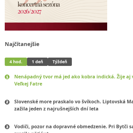
Najčítanejšie
4 hod.
1 deň
Týždeň
Nenápadný tvor má jed ako kobra indická. Žije aj 
Veľkej Fatre
Slovenské more praskalo vo švíkoch. Liptovská M
zažila jeden z najrušnejších dní leta
Vodiči, pozor na dopravné obmedzenie. Pri Bytči s