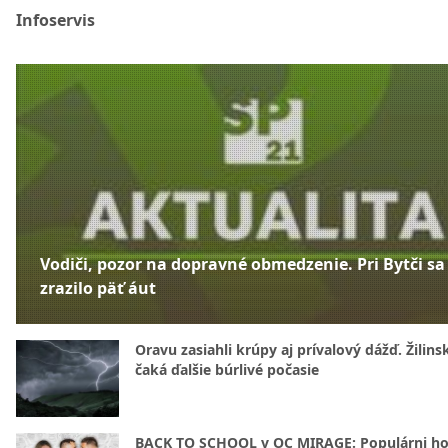
Infoservis
Vodiči, pozor na dopravné obmedzenie. Pri Bytči sa
zrazilo päť áut
Oravu zasiahli krúpy aj prívalový dážď. Žilins
čaká ďalšie búrlivé počasie
BACK TO SCHOOL v OC MIRAGE: Populárni hos