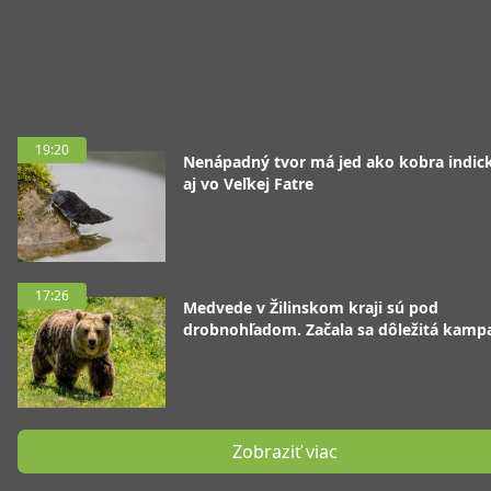
19:20
Nenápadný tvor má jed ako kobra indická
aj vo Veľkej Fatre
17:26
Medvede v Žilinskom kraji sú pod
drobnohľadom. Začala sa dôležitá kamp
Zobraziť viac