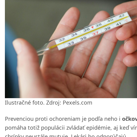
Ilustračné foto. Zdroj: Pexels.com
Prevenciou proti ochoreniam je podľa neho i
očkov
pomáha totiž populácii zvládať epidémie, aj keď ví
chrípky neustále mutuje. Lekári ho odporúčajú