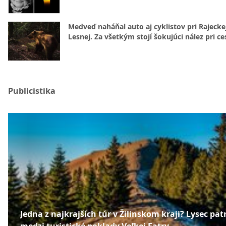
Medveď naháňal auto aj cyklistov pri Rajecke
Lesnej. Za všetkým stojí šokujúci nález pri ce
Publicistika
Jedna z najkrajších túr v Žilinskom kraji? Lysec patr