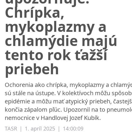
Chrípka,
mykoplazmy a
chlamýdie majú
tento rok ťažší
priebeh
Ochorenia ako chrípka, mykoplazmy a chlamýd
sú stále na ústupe. V kolektívoch môžu spôsob
epidémie a môžu mať atypický priebeh, častejši
končia zápalom pľúc. Upozornil na to pneumol
nemocnice v Handlovej Jozef Kubík.
TASR
|
1. apríl 2025
|
14:00:09