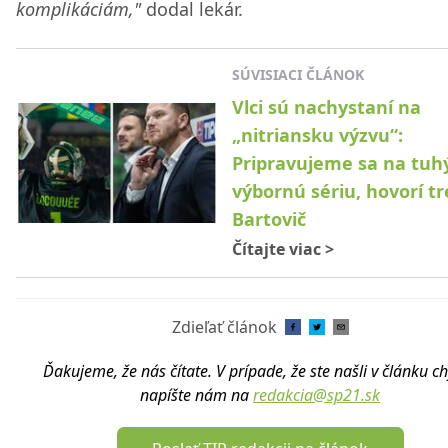
komplikáciám,"
dodal lekár.
SÚVISIACI ČLÁNOK
Vlci sú nachystaní na
„nitriansku výzvu“:
Pripravujeme sa na tuhý
výbornú sériu, hovorí t
Bartovič
Čítajte viac
>
Zdieľať článok
Ďakujeme, že nás čítate. V prípade, že ste našli v článku c
napíšte nám na
redakcia@sp21.sk