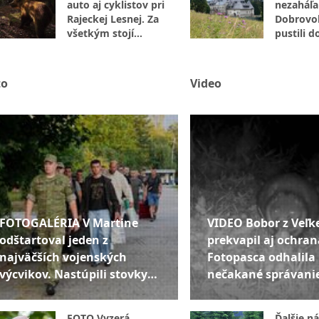
auto aj cyklistov pri
nezaháľal
Rajeckej Lesnej. Za
Dobrovoľ
všetkým stojí
pustili d
šokujúci nález pri
opráv
ceste
to
Video
FOTOGALÉRIA V Martine
VIDEO Bobor z Veľke
odštartoval jeden z
prekvapil aj ochran
najväčších vojenských
Fotopasca odhalila
výcvikov. Nastúpili stovky
nečakané správani
mužov aj žien
FOTO Vyzerá
Ďalšie n