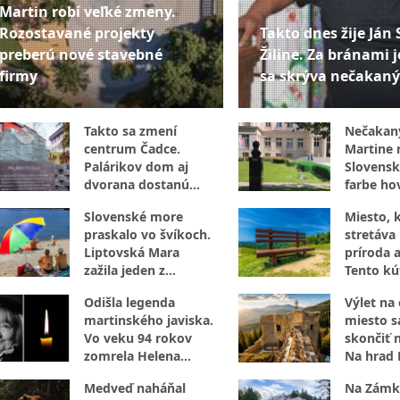
Martin robí veľké zmeny.
Rozostavané projekty
Takto dnes žije Ján 
preberú nové stavebné
Žiline. Za bránami j
firmy
sa skrýva nečakaný
Takto sa zmení
Nečakan
centrum Čadce.
Martine r
Palárikov dom aj
Slovensk
dvorana dostanú
farbe hov
úplne novú tvár
internet
Slovenské more
Miesto, 
praskalo vo švíkoch.
stretáva 
Liptovská Mara
príroda a
zažila jeden z
Tento kú
najrušnejších dní leta
za návšt
Odišla legenda
Výlet na
martinského javiska.
miesto 
Vo veku 94 rokov
skončiť 
zomrela Helena
Na hrad 
Sudická
nevstupu
Medveď naháňal
Na Zámk