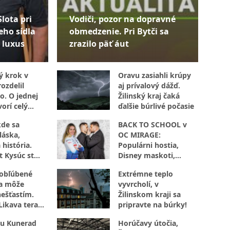
Slota pri
Vodiči, pozor na dopravné
eho sídla
obmedzenie. Pri Bytči sa
 luxus
zrazilo päť áut
ý krok v
Oravu zasiahli krúpy
ozdelil
aj prívalový dážď.
o. O jednej
Žilinský kraj čaká
orí celý
ďalšie búrlivé počasie
kde sa
BACK TO SCHOOL v
láska,
OC MIRAGE:
 história.
Populárni hostia,
t Kysúc stojí
Disney maskoti,
evu
súťaže aj
 obľúbené
Extrémne teplo
autogramiáda. Žilina
sa môže
vyvrcholí, v
zažije popoludnie
nešťastím.
Žilinskom kraji sa
plné zábavy
Likava teraz
pripravte na búrky!
jte
u Kunerad
Horúčavy útočia,