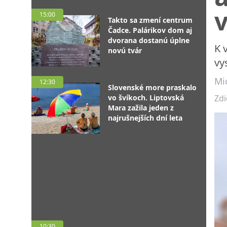
15:00
Takto sa zmení centrum
Čadce. Palárikov dom aj
dvorana dostanú úplne
K 
novú tvár
vy
Mic
12:30
Slovenské more praskalo
vo švíkoch. Liptovská
Zdi
Mara zažila jeden z
najrušnejších dní leta
10:30