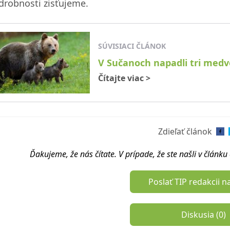
drobnosti zisťujeme.
SÚVISIACI ČLÁNOK
V Sučanoch napadli tri medv
Čítajte viac
>
Zdieľať článok
Ďakujeme, že nás čítate. V prípade, že ste našli v článk
Poslať TIP redakcii n
Diskusia (
0
)