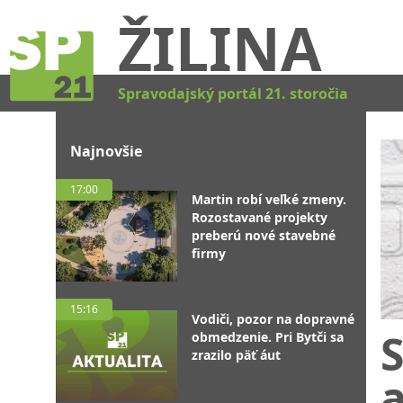
ŽILINA
Spravodajský portál 21. storočia
Najnovšie
17:00
Martin robí veľké zmeny.
Rozostavané projekty
preberú nové stavebné
firmy
15:16
Vodiči, pozor na dopravné
obmedzenie. Pri Bytči sa
zrazilo päť áut
a