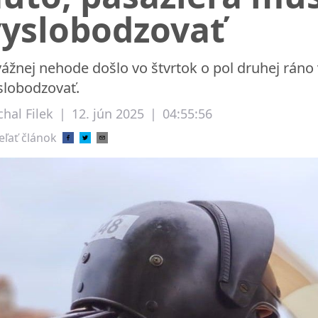
vyslobodzovať
vážnej nehode došlo vo štvrtok o pol druhej ráno
slobodzovať.
hal Filek
|
12. jún 2025
|
04:55:56
eľať článok