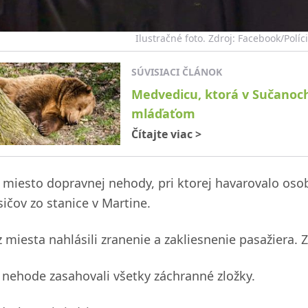
Ilustračné foto. Zdroj: Facebook/Políc
SÚVISIACI ČLÁNOK
Medvedicu, ktorá v Sučanoch
mláďaťom
Čítajte viac
>
 miesto dopravnej nehody, pri ktorej havarovalo osob
sičov zo stanice v Martine.
 z miesta nahlásili zranenie a zakliesnenie pasažiera.
i nehode zasahovali všetky záchranné zložky.