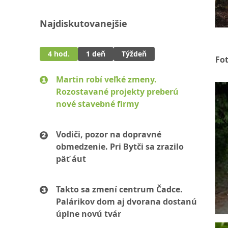
Najdiskutovanejšie
4 hod.
1 deň
Týždeň
Fo
Martin robí veľké zmeny.
Rozostavané projekty preberú
nové stavebné firmy
Vodiči, pozor na dopravné
obmedzenie. Pri Bytči sa zrazilo
päť áut
Takto sa zmení centrum Čadce.
Palárikov dom aj dvorana dostanú
úplne novú tvár