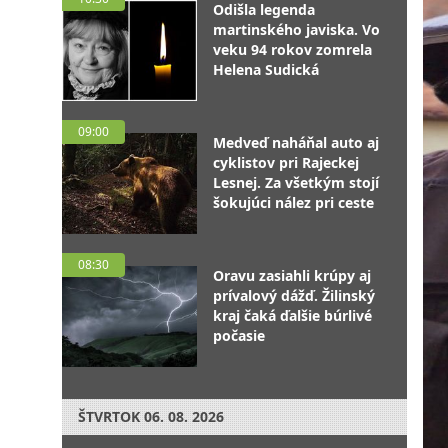
Odišla legenda
martinského javiska. Vo
veku 94 rokov zomrela
Helena Sudická
09:00
Medveď naháňal auto aj
cyklistov pri Rajeckej
Lesnej. Za všetkým stojí
šokujúci nález pri ceste
08:30
Oravu zasiahli krúpy aj
prívalový dážď. Žilinský
kraj čaká ďalšie búrlivé
počasie
ŠTVRTOK
06. 08. 2026