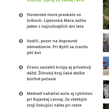
indická. Žije aj vo Veľkej Fatre
Slovenské more praskalo vo
švíkoch. Liptovská Mara zažila
jeden z najrušnejších dní leta
Vodiči, pozor na dopravné
obmedzenie. Pri Bytči sa zrazilo
päť áut
Oravu zasiahli krúpy aj prívalový
dážď. Žilinský kraj čaká ďalšie
búrlivé počasie
Medveď naháňal auto aj cyklistov
pri Rajeckej Lesnej. Za všetkým
stojí šokujúci nález pri ceste