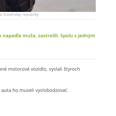
ia Slovenskej republiky
 napadla muža, zastrelili. Spolu s jedným
né motorové vozidlo, vyslali štyroch
 Z auta ho museli vyslobodzovať.