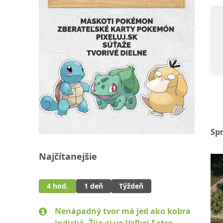
Sp
Najčítanejšie
4 hod.
1 deň
Týždeň
Nenápadný tvor má jed ako kobra