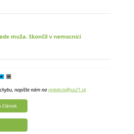
ede muža. Skončil v nemocnici
u chybu, napíšte nám na
redakcia@sp21.sk
a článok