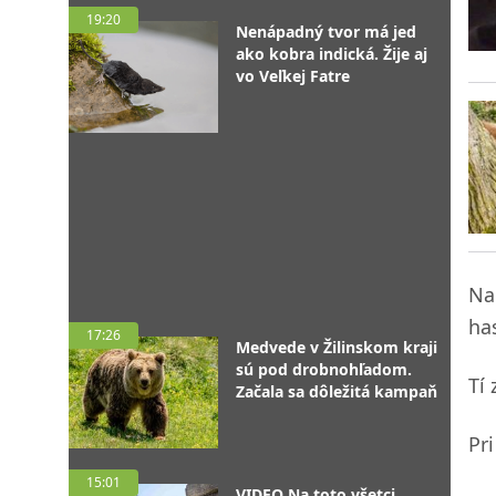
19:20
Nenápadný tvor má jed
ako kobra indická. Žije aj
vo Veľkej Fatre
Na
ha
17:26
Medvede v Žilinskom kraji
sú pod drobnohľadom.
Tí
Začala sa dôležitá kampaň
Pr
15:01
VIDEO Na toto všetci