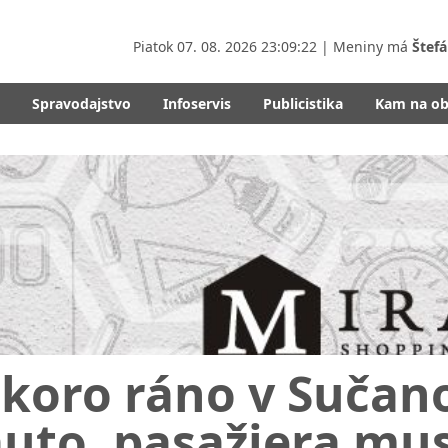
Piatok
07. 08. 2026 23:09:24
| Meniny má
Štefá
Spravodajstvo
Infoservis
Publicistika
Kam na o
Skoro ráno v Sučan
uto, pasažiera mus