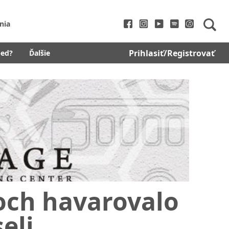
nia
Prihlasiť/Registrovať
bed?
Ďalšie
och havarovalo
eli