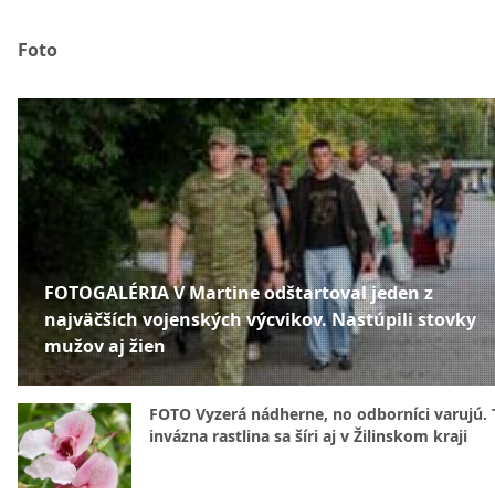
Foto
FOTOGALÉRIA V Martine odštartoval jeden z
najväčších vojenských výcvikov. Nastúpili stovky
mužov aj žien
FOTO Vyzerá nádherne, no odborníci varujú. 
invázna rastlina sa šíri aj v Žilinskom kraji