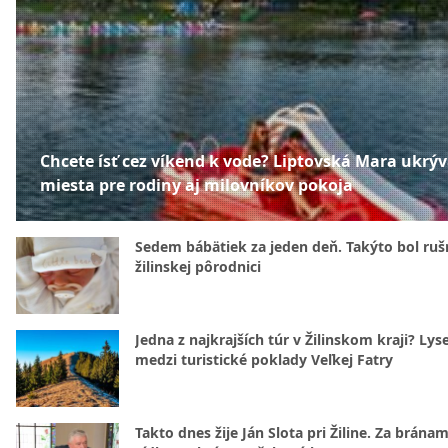
Chcete ísť cez víkend k vode? Liptovská Mara ukrý
miesta pre rodiny aj milovníkov pokoja
Sedem bábätiek za jeden deň. Takýto bol rušn
žilinskej pôrodnici
Jedna z najkrajších túr v Žilinskom kraji? Lyse
medzi turistické poklady Veľkej Fatry
Takto dnes žije Ján Slota pri Žiline. Za bránam