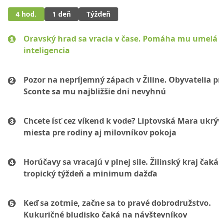
4 hod.
1 deň
Týždeň
Oravský hrad sa vracia v čase. Pomáha mu umelá
inteligencia
Pozor na nepríjemný zápach v Žiline. Obyvatelia p
Sconte sa mu najbližšie dni nevyhnú
Chcete ísť cez víkend k vode? Liptovská Mara ukr
miesta pre rodiny aj milovníkov pokoja
Horúčavy sa vracajú v plnej sile. Žilinský kraj čaká
tropický týždeň a minimum dažďa
Keď sa zotmie, začne sa to pravé dobrodružstvo.
Kukuričné bludisko čaká na návštevníkov