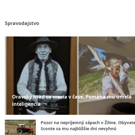
Spravodajstvo
Oravský hrad sa vracia v čase. Pomáha mu umelá
inteligencia
Pozor na nepríjemný zápach v Žiline. Obyvatel
Sconte sa mu najbližšie dni nevyhnú