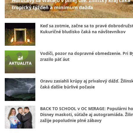
Horúčavy sa vracajú v plnej sile. Žilinský kraj čaká
tropický týždeň a minimum dažďa
Keď sa zotmie, začne sa to pravé dobrodružs
Kukuričné bludisko čaká na návštevníkov
Vodiči, pozor na dopravné obmedzenie. Pri By
zrazilo päť áut
Oravu zasiahli krúpy aj prívalový dážď. Žilins
čaká ďalšie búrlivé počasie
BACK TO SCHOOL v OC MIRAGE: Populárni hos
Disney maskoti, súťaže aj autogramiáda. Žili
zažije popoludnie plné zábavy