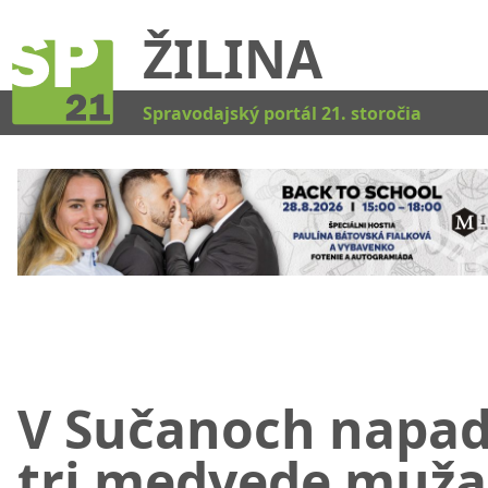
ŽILINA
Kat
Spravodajský portál 21. storočia
V Sučanoch napad
tri medvede muža