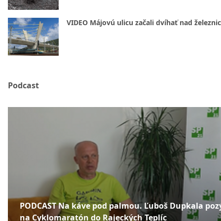
VIDEO Májovú ulicu začali dvíhať nad železni
Podcast
PODCAST Na káve pod palmou. Ľuboš Dupkala poz
na Cyklomaratón do Rajeckých Teplíc