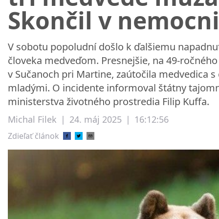
Skončil v nemocni
V sobotu popoludní došlo k ďalšiemu napadnu
človeka medveďom. Presnejšie, na 49-ročnéh
v Sučanoch pri Martine, zaútočila medvedica s
mladými. O incidente informoval štátny tajom
ministerstva životného prostredia Filip Kuffa.
Michal Filek
|
24. máj 2025
|
16:12:56
Zdieľať článok