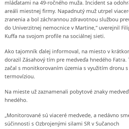
mláďatami na 49-ročného muža. Incident sa odohra
areáli miestnej firmy. Napadnutý muž utrpel viacer
zranenia a bol záchrannou zdravotnou službou pre
do Univerzitnej nemocnice v Martine,“ uverejnil Fili
Kuffa na svojom profile na sociálnej sieti.
Ako tajomník ďalej informoval, na miesto v krátk
dorazil Zásahový tím pre medveďa hnedého Fatra. 
začal s monitkorovaním územia s využitím dronu s
termovíziou.
Na mieste už zaznamenali pobytové znaky medveď
hnedého.
„Monitorované sú viaceré medvede, a nedávno sm
súčinnosti s Ozbrojenými silami SR v Sučanoch