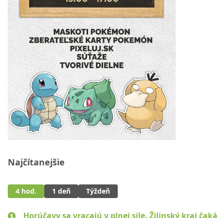
Najčítanejšie
4 hod.
1 deň
Týždeň
Horúčavy sa vracajú v plnej sile. Žilinský kraj čaká