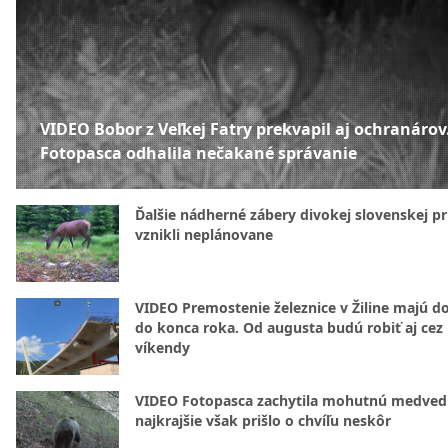
VIDEO Bobor z Veľkej Fatry prekvapil aj ochranárov
Fotopasca odhalila nečakané správanie
Ďalšie nádherné zábery divokej slovenskej pr
vznikli neplánovane
VIDEO Premostenie železnice v Žiline majú d
do konca roka. Od augusta budú robiť aj cez
víkendy
VIDEO Fotopasca zachytila mohutnú medvedi
najkrajšie však prišlo o chvíľu neskôr