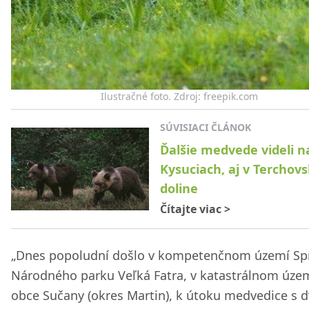
Ilustračné foto. Zdroj: freepik.com
SÚVISIACI ČLÁNOK
Ďalšie medvede videli n
Kysuciach, aj v Terchovs
doline
Čítajte viac
>
„Dnes popoludní došlo v kompetenčnom území Sp
Národného parku Veľká Fatra, v katastrálnom úze
obce Sučany (okres Martin), k útoku medvedice s