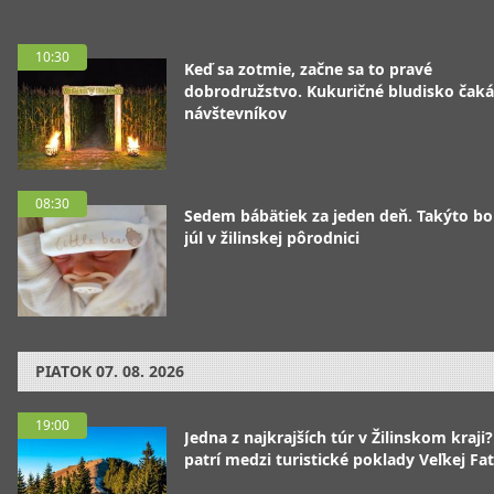
10:30
Keď sa zotmie, začne sa to pravé
dobrodružstvo. Kukuričné bludisko čaká
návštevníkov
08:30
Sedem bábätiek za jeden deň. Takýto bo
júl v žilinskej pôrodnici
PIATOK
07. 08. 2026
19:00
Jedna z najkrajších túr v Žilinskom kraji
patrí medzi turistické poklady Veľkej Fa