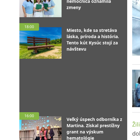
nemocnica oznámila
zmeny
18:00
Miesto, kde sa stretáva
láska, príroda a história.
Tento kút Kysúc stojí za
návštevu
16:00
Veľký úspech odborníka z
Ži
Martina. Získal prestížny
grant na výskum
do
hematológie