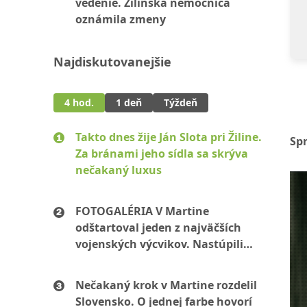
vedenie. Žilinská nemocnica
oznámila zmeny
Najdiskutovanejšie
4 hod.
1 deň
Týždeň
Takto dnes žije Ján Slota pri Žiline.
Sp
Za bránami jeho sídla sa skrýva
nečakaný luxus
FOTOGALÉRIA V Martine
odštartoval jeden z najväčších
vojenských výcvikov. Nastúpili
stovky mužov aj žien
Nečakaný krok v Martine rozdelil
Slovensko. O jednej farbe hovorí