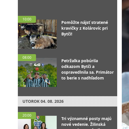
10:00
Pomôžte nájsť stratené
kravičky z Kolárovíc pri
Bytči!
08:00
Petržalka pobúrila
odkazom Bytči a
ospravedlnila sa. Primátor
to berie s nadhľadom
UTOROK
04. 08. 2026
20:00
Tri významné posty majú
nové vedenie. Žilinská