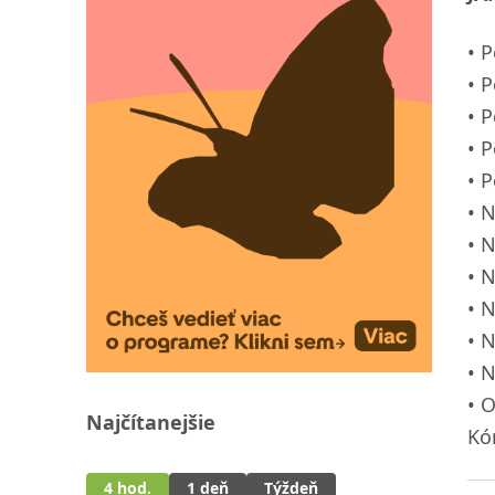
P
P
P
P
P
N
N
N
N
N
N
O
Najčítanejšie
Kó
4 hod.
1 deň
Týždeň