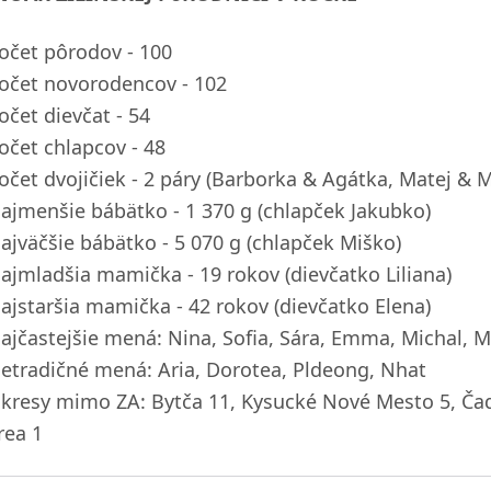
očet pôrodov - 100
očet novorodencov - 102
očet dievčat - 54
očet chlapcov - 48
očet dvojičiek - 2 páry (Barborka & Agátka, Matej & 
ajmenšie bábätko - 1 370 g (chlapček Jakubko)
ajväčšie bábätko - 5 070 g (chlapček Miško)
ajmladšia mamička - 19 rokov (dievčatko Liliana)
ajstaršia mamička - 42 rokov (dievčatko Elena)
ajčastejšie mená: Nina, Sofia, Sára, Emma, Michal, Ma
etradičné mená: Aria, Dorotea, Pldeong, Nhat
kresy mimo ZA: Bytča 11, Kysucké Nové Mesto 5, Čadca
rea 1