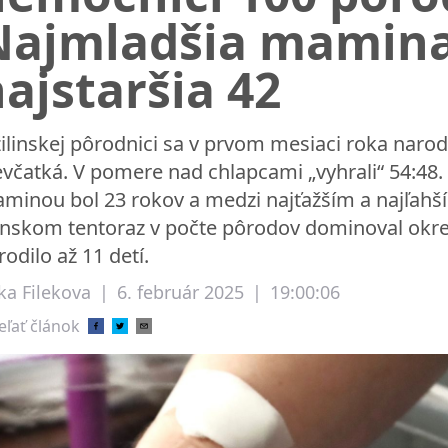
Najmladšia mamina
ajstaršia 42
žilinskej pôrodnici sa v prvom mesiaci roka narod
evčatká. V pomere nad chlapcami „vyhrali“ 54:48
minou bol 23 rokov a medzi najťažším a najľah
linskom tentoraz v počte pôrodov dominoval okre
rodilo až 11 detí.
ka Filekova
|
6. február 2025
|
19:00:06
eľať článok