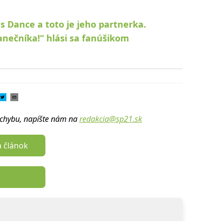
s Dance a toto je jeho partnerka.
anečníka!“ hlási sa fanúšikom
u chybu, napíšte nám na
redakcia@sp21.sk
a článok