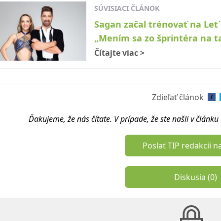
SÚVISIACI ČLÁNOK
Sagan začal trénovať na Let´
„Mením sa zo šprintéra na t
Čítajte viac
>
Zdieľať článok
Ďakujeme, že nás čítate. V prípade, že ste našli v článk
Poslať TIP redakcii n
Diskusia (
0
)