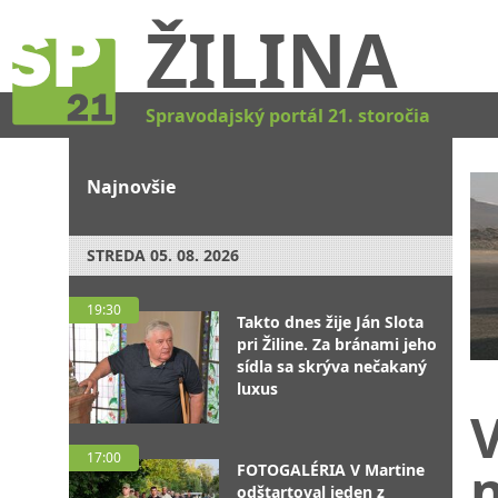
ŽILINA
Spravodajský portál 21. storočia
Najnovšie
STREDA
05. 08. 2026
19:30
Takto dnes žije Ján Slota
pri Žiline. Za bránami jeho
sídla sa skrýva nečakaný
luxus
V
17:00
FOTOGALÉRIA V Martine
odštartoval jeden z