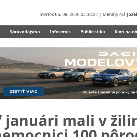
Štvrtok
06. 08. 2026 03:38:23
| Meniny má
Joze
Spravodajstvo
Infoservis
Publicistika
Kam na o
 januári mali v žili
nemocnici 100 pôro