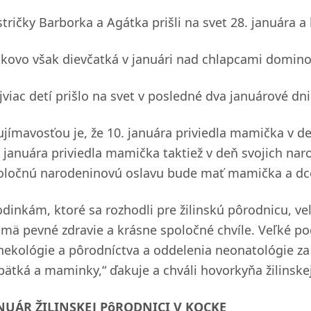
stričky Barborka a Agátka prišli na svet 28. januára a
lkovo však dievčatká v januári nad chlapcami domino
viac detí prišlo na svet v posledné dva januárové dni
ujímavosťou je, že 10. januára priviedla mamička v d
. januára priviedla mamička taktiež v deň svojich nar
oločnú narodeninovú oslavu bude mať mamička a dcér
odinkám, ktoré sa rozhodli pre žilinskú pôrodnicu, 
jmä pevné zdravie a krásne spoločné chvíle. Veľké p
nekológie a pôrodníctva a oddelenia neonatológie za
bätká a maminky,“ ďakuje a chváli hovorkyňa žilinsk
NUÁR ŽILINSKEJ PôRODNICI V KOCKE