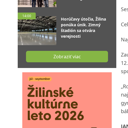
Se
14:00
Horúčavy útočia, Žilina
Ce
ponúka únik. Zimný
štadión sa otvára
verejnosti
Naj
Za
Zobraziť viac
12
sp
„R
na
gy
bá
JA