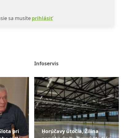
sie sa musíte
prihlásiť
Infoservis
Slota pri
Horúčavy útočia, Žilina