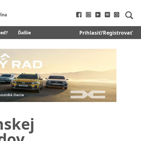
fína
Prihlasiť/Registrovať
bed?
Ďalšie
nskej
dov.