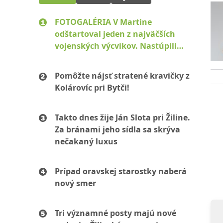
FOTOGALÉRIA V Martine
odštartoval jeden z najväčších
vojenských výcvikov. Nastúpili
stovky mužov aj žien
Pomôžte nájsť stratené kravičky z
Kolárovíc pri Bytči!
Takto dnes žije Ján Slota pri Žiline.
Za bránami jeho sídla sa skrýva
nečakaný luxus
Prípad oravskej starostky naberá
nový smer
Tri významné posty majú nové