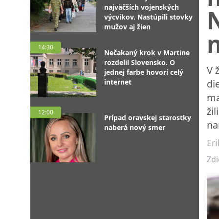
najväčších vojenských
výcvikov. Nastúpili stovky
mužov aj žien
n
14:30
Nečakaný krok v Martine
rozdelil Slovensko. O
V 
jednej farbe hovorí celý
internet
di
ma
ži
12:00
Prípad oravskej starostky
na
naberá nový smer
Eri
Zdi