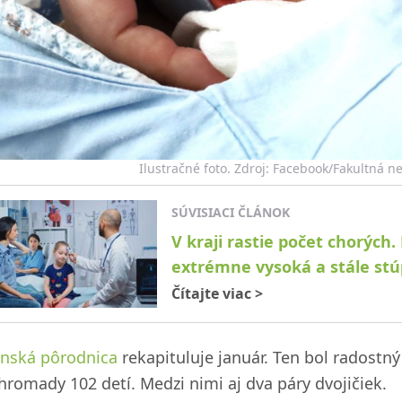
Ilustračné foto. Zdroj: Facebook/Fakultná ne
SÚVISIACI ČLÁNOK
V kraji rastie počet chorých.
extrémne vysoká a stále stú
Čítajte viac
>
linská pôrodnica
rekapituluje január. Ten bol radostný
hromady 102 detí. Medzi nimi aj dva páry dvojičiek.