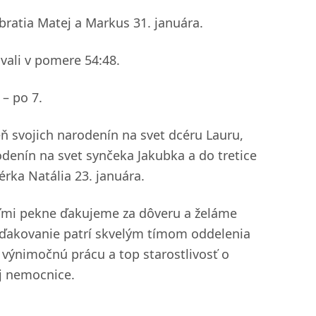
 bratia Matej a Markus 31. januára.
vali v pomere 54:48.
 – po 7.
eň svojich narodenín na svet dcéru Lauru,
odenín na svet synčeka Jakubka a do tretice
ka Natália 23. januára.
veľmi pekne ďakujeme za dôveru a želáme
oďakovanie patrí skvelým tímom oddelenia
 výnimočnú prácu a top starostlivosť o
ej nemocnice.