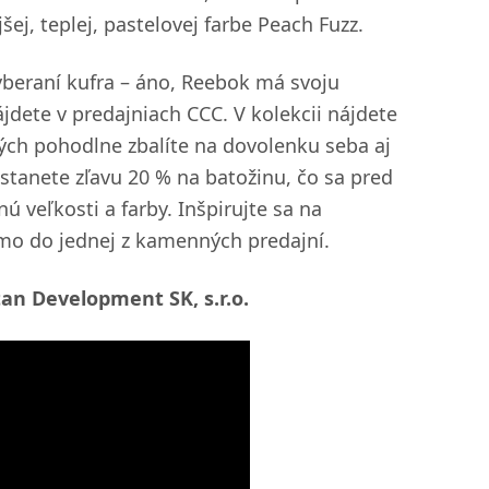
šej, teplej, pastelovej farbe Peach Fuzz.
yberaní kufra – áno, Reebok má svoju
ájdete v predajniach CCC. V kolekcii nájdete
torých pohodlne zbalíte na dovolenku seba aj
dostanete zľavu 20 % na batožinu, čo sa pred
 veľkosti a farby. Inšpirujte sa na
mo do jednej z kamenných predajní.
an Development SK, s.r.o.