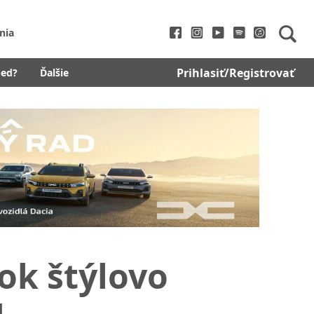
nia
Prihlasiť/Registrovať
bed?
Ďalšie
ok štýlovo
u