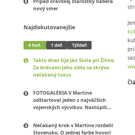
Prípad oravskej starostky naberá
str
nový smer
Je
Najdiskutovanejšie
ko
kuf
4 hod.
1 deň
Týždeň
pri
se
Takto dnes žije Ján Slota pri Žiline.
ww
Za bránami jeho sídla sa skrýva
nečakaný luxus
Čl
FOTOGALÉRIA V Martine
odštartoval jeden z najväčších
vojenských výcvikov. Nastúpili
stovky mužov aj žien
Nečakaný krok v Martine rozdelil
Slovensko. O jednej farbe hovorí