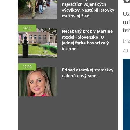
najväčších vojenských
výcvikov. Nastúpili stovky
Už
mužov aj žien
mó
14:30
te
Nečakaný krok v Martine
rozdelil Slovensko. O
Inz
jednej farbe hovorí celý
internet
Zdi
12:00
Prípad oravskej starostky
naberá nový smer