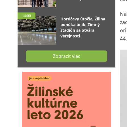
Na
14:00
Horúčavy útočia, Žilina
za
ponúka únik. Zimný
ori
štadión sa otvára
verejnosti
44,
Zobraziť viac