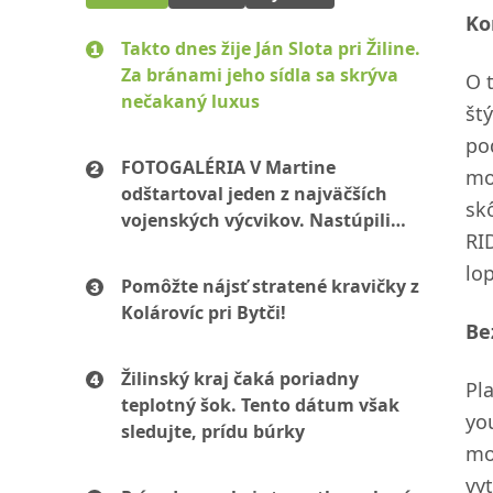
Ko
Takto dnes žije Ján Slota pri Žiline.
Za bránami jeho sídla sa skrýva
O 
nečakaný luxus
št
po
FOTOGALÉRIA V Martine
mo
odštartoval jeden z najväčších
sk
vojenských výcvikov. Nastúpili
RI
stovky mužov aj žien
lo
Pomôžte nájsť stratené kravičky z
Kolárovíc pri Bytči!
Be
Žilinský kraj čaká poriadny
Pla
teplotný šok. Tento dátum však
yo
sledujte, prídu búrky
mo
vy