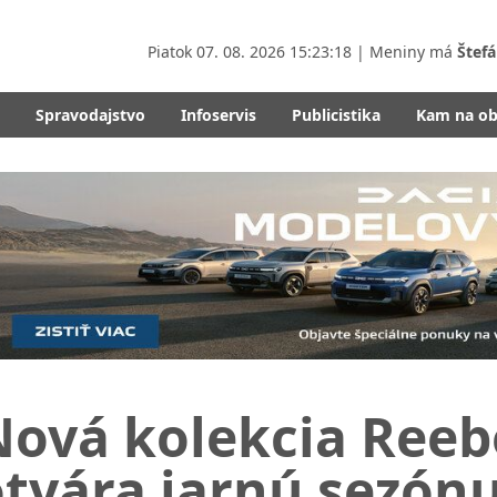
Piatok
07. 08. 2026 15:23:20
| Meniny má
Štefá
Spravodajstvo
Infoservis
Publicistika
Kam na o
Nová kolekcia Reeb
otvára jarnú sezón