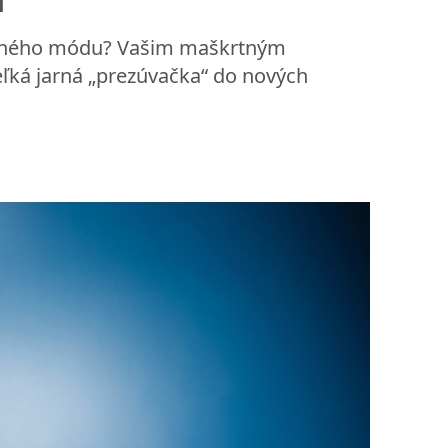
 jarného módu? Vašim maškrtným
ľká jarná „prezúvačka“ do nových