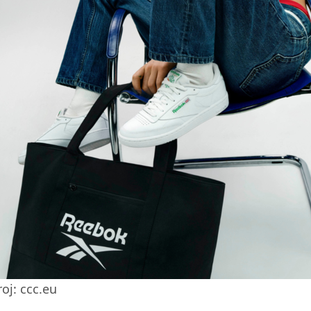
oj: ccc.eu