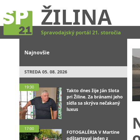
ŽILINA
Spravodajský portál 21. storočia
Najnovšie
STREDA
05. 08. 2026
19:30
Takto dnes žije Ján Slota
pri Žiline. Za bránami jeho
sídla sa skrýva nečakaný
luxus
17:00
FOTOGALÉRIA V Martine
odštartoval jeden z