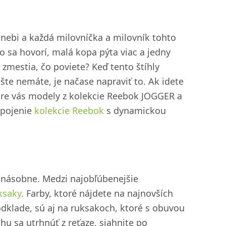
bi a každá milovníčka a milovník tohto
sa hovorí, malá kopa pýta viac a jedny
zmestia, čo poviete? Keď tento štíhly
šte nemáte, je načase napraviť to. Ak idete
pre vás modely z kolekcie Reebok JOGGER a
spojenie
kolekcie Reebok
s dynamickou
násobne. Medzi najobľúbenejšie
ksaky
. Farby, ktoré nájdete na najnovších
dklade, sú aj na ruksakoch, ktoré s obuvou
hu sa utrhnúť z reťaze, siahnite po