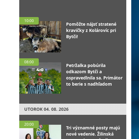
10:00
Pomôžte nájsť stratené
kravičky z Kolárovíc pri
Bytči!
08:00
Petržalka pobúrila
odkazom Bytči a
ospravedlnila sa. Primátor
to berie s nadhľadom
UTOROK
04. 08. 2026
20:00
Tri významné posty majú
nové vedenie. Žilinská