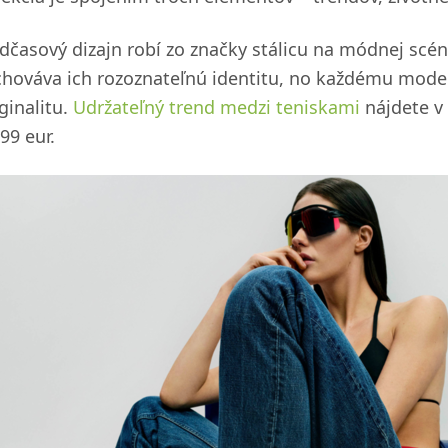
dčasový dizajn robí zo značky stálicu na módnej scén
chováva ich rozoznateľnú identitu, no každému mod
ginalitu.
Udržateľný trend medzi teniskami
nájdete v 
99 eur.