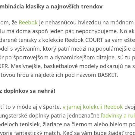
mbinácia klasiky a najnovších trendov
tom, že
Reebok
je nehasnúcou hviezdou na módnom ne
ýlu má doma aspoň jeden pár, nepochybujeme. No ako 
darené tenisky z kolekcie Reebok COURT sa vám ešte 
del s vyšívaním, ktorý patrí medzi najpopulárnejšie e
ôr po športovejšom a dynamickejšom dizajne, sú tu 
DER. Masívnejšie, basketbalové modely odkazujú na 
ptovou hrou a nájdete ich pod názvom BASKET.
z doplnkov sa nehrá!
tí to v móde aj v športe,
v jarnej kolekcii Reebok
dvoj
ungsterské doplnky patria jednoznačne
ľadvinky a ru
deloch tenisiek, žiariace na čiernom alebo bielom po
tvoria fantastický match. Keď sa vám bude žiadať troc