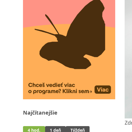
Najčítanejšie
Zdr
4 hod.
1 deň
Týždeň