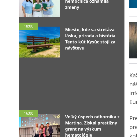
nemocnica oznámila
zmeny
18:00
Miesto, kde sa stretáva
láska, príroda a história.
Tento kút Kysúc stojí za
návštevu
Ka
ná
in
Eu
16:00
Veľký úspech odborníka z
Pr
Martina. Získal prestížny
pr
grant na výskum
hematológie
ko