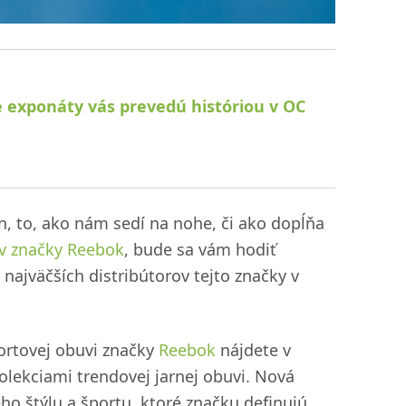
e exponáty vás prevedú históriou v OC
n, to, ako nám sedí na nohe, či ako dopĺňa
v značky Reebok
, bude sa vám hodiť
 najväčších distribútorov tejto značky v
portovej obuvi značky
Reebok
nájdete v
lekciami trendovej jarnej obuvi. Nová
ho štýlu a športu, ktoré značku definujú.