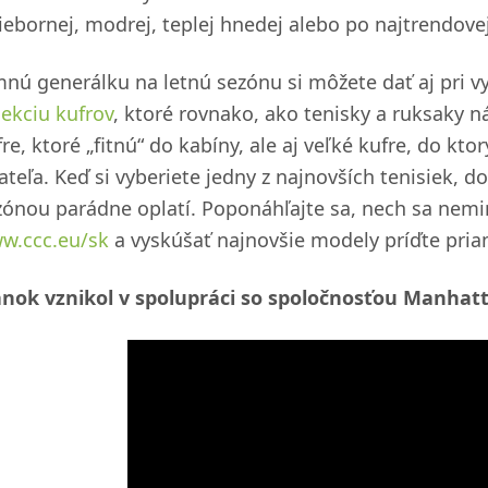
iebornej, modrej, teplej hnedej alebo po najtrendovej
mnú generálku na letnú sezónu si môžete dať aj pri v
lekciu kufrov
, ktoré rovnako, ako tenisky a ruksaky n
re, ktoré „fitnú“ do kabíny, ale aj veľké kufre, do k
ateľa. Keď si vyberiete jedny z najnovších tenisiek, 
zónou parádne oplatí. Poponáhľajte sa, nech sa neminú
w.ccc.eu/sk
a vyskúšať najnovšie modely príďte pria
ánok vznikol v spolupráci so spoločnosťou Manhatt