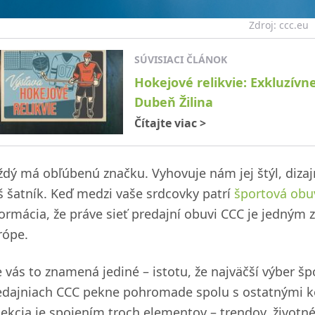
Zdroj: ccc.eu
SÚVISIACI ČLÁNOK
Hokejové relikvie: Exkluzívn
Dubeň Žilina
Čítajte viac
>
ždý má obľúbenú značku. Vyhovuje nám jej štýl, dizaj
š šatník. Keď medzi vaše srdcovky patrí
športová obu
formácia, že práve sieť predajní obuvi CCC je jedným z
rópe.
e vás to znamená jediné – istotu, že najväčší výber š
edajniach CCC pekne pohromade spolu s ostatnými ko
lekcia je spojením troch elementov – trendov, životné