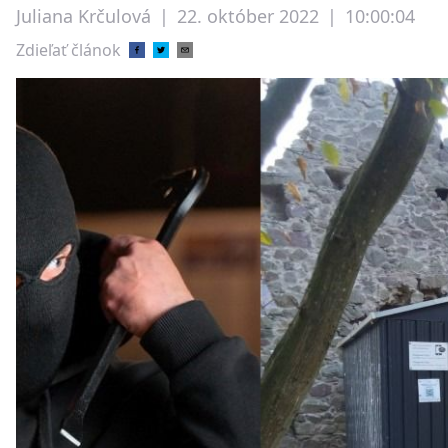
Juliana Krčulová
|
22. október 2022
|
10:00:04
Zdieľať článok