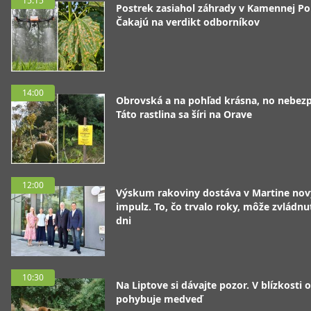
15:15
Postrek zasiahol záhrady v Kamennej Po
Čakajú na verdikt odborníkov
14:00
Obrovská a na pohľad krásna, no nebez
Táto rastlina sa šíri na Orave
12:00
Výskum rakoviny dostáva v Martine nov
impulz. To, čo trvalo roky, môže zvládnu
dni
10:30
Na Liptove si dávajte pozor. V blízkosti 
pohybuje medveď