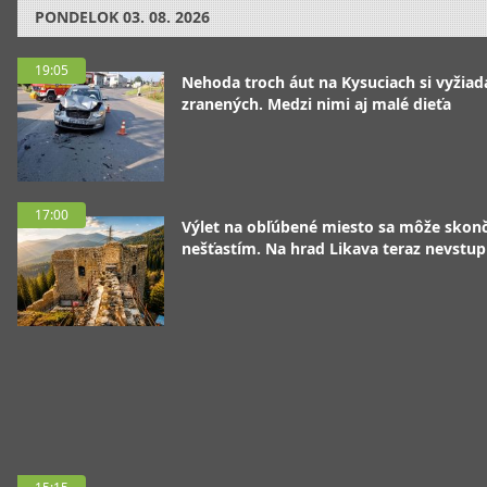
PONDELOK
03. 08. 2026
19:05
Nehoda troch áut na Kysuciach si vyžiad
zranených. Medzi nimi aj malé dieťa
17:00
Výlet na obľúbené miesto sa môže skonč
nešťastím. Na hrad Likava teraz nevstup