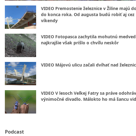
VIDEO Premostenie železnice v Žiline majú d
do konca roka. Od augusta budú robiť aj cez
víkendy
VIDEO Fotopasca zachytila mohutnú medvedi
najkrajšie však prišlo o chvíľu neskôr
VIDEO Májovú ulicu začali dvíhať nad železni
VIDEO V lesoch Veľkej Fatry sa práve odohrá
výnimočné divadlo. Málokto ho má šancu vid
Podcast