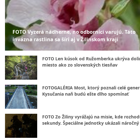
FOTO Vyzerá nádherne, no odborníci varujú. Táto
invázna rastlina sa šíri aj v Žilinskom kraji
FOTO Len kúsok od Ružomberka ukrýva doli
miesto ako zo slovenských tiesňav
FOTOGALÉRIA Most, ktorý poznali celé gener
Kysučania naň budú ešte dlho spomínať
FOTO Zo Žiliny vyrážajú na misie, kde rozhod
sekundy. Špeciálne jednotky ukázali náročný