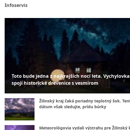
Infoservis
Toto bude jedna z najkrajších nocí leta. Vychylovka
spojí historické drevenice s vesmírom
Žilinský kraj čaká poriadny teplotný šok. Ten
dátum však sledujte, prídu búrky
Meteorológovia vydali výstrahu pre Žilinský k