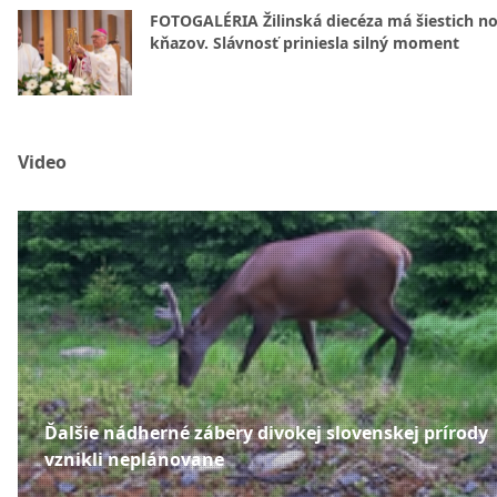
FOTOGALÉRIA Žilinská diecéza má šiestich n
kňazov. Slávnosť priniesla silný moment
Video
Ďalšie nádherné zábery divokej slovenskej prírody
vznikli neplánovane