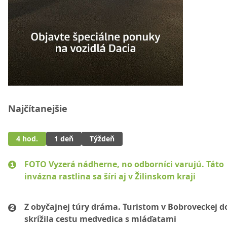
Najčítanejšie
4 hod.
1 deň
Týždeň
FOTO Vyzerá nádherne, no odborníci varujú. Táto
invázna rastlina sa šíri aj v Žilinskom kraji
Z obyčajnej túry dráma. Turistom v Bobroveckej d
skrížila cestu medvedica s mláďatami