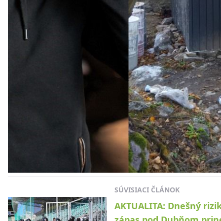
SÚVISIACI ČLÁNOK
AKTUALITA: Dnešný rizi
zápas pod Dubňom prin