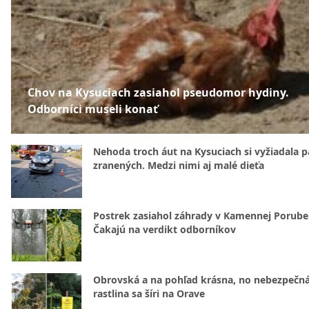
Chov na Kysuciach zasiahol pseudomor hydiny.
Odborníci museli konať
Nehoda troch áut na Kysuciach si vyžiadala p
zranených. Medzi nimi aj malé dieťa
Postrek zasiahol záhrady v Kamennej Porube
Čakajú na verdikt odborníkov
Obrovská a na pohľad krásna, no nebezpečná
rastlina sa šíri na Orave