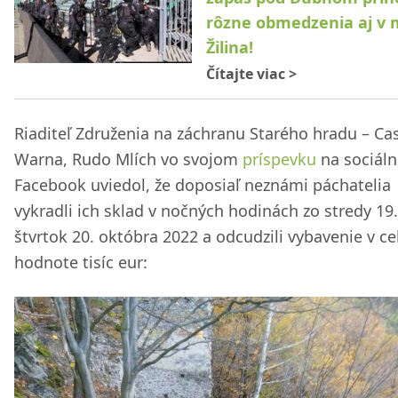
rôzne obmedzenia aj v 
Žilina!
Čítajte viac
>
Riaditeľ Združenia na záchranu Starého hradu – C
Warna, Rudo Mlích vo svojom
príspevku
na sociálne
Facebook uviedol, že doposiaľ neznámi páchatelia
vykradli ich sklad v nočných hodinách zo stredy 19
štvrtok 20. októbra 2022 a odcudzili vybavenie v ce
hodnote tisíc eur: