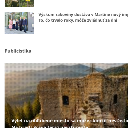
Výskum rakoviny dostáva v Martine nový im
To, čo trvalo roky, môže zvládnuť za dni
Publicistika
Výlet na obľúbené miesto sa môže skončiť nešťast
Na hrad Likava teraz nevstupujte