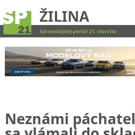
ŽILINA
Kat
Spravodajský portál 21. storočia
Neznámi páchatel
sa vlámali do skl