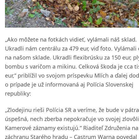
„Ako môžete na fotkách vidieť, vylámali náš sklad.
Ukradli nám centrálu za 479 eur, viď foto. Vylámali
na našom sklade. Ukradli flexibrúsku za 150 eur, p
bombu s varičom a mikinu. Celková škoda je cca ti
eur,“ priblížil vo svojom príspevku Mlích a ďalej dod
o prípade je už informovaná aj Polícia Slovenskej
republiky:
„Zlodejinu rieši Polícia SR a veríme, že bude v pátra
úspešná, nech zberba nepokračuje vo svojej zlovôli
Kamerové záznamy existujú.“ Riaditeľ Združenia na
záchranu Starého hradu – Castrum Warna povedal 