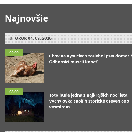
Najnovšie
UTOROK
04. 08. 2026
09:00
Chov na Kysuciach zasiahol pseudomor 
Odborníci museli konať
08:00
Toto bude jedna z najkrajších nocí leta.
Vychylovka spojí historické drevenice s
vesmírom