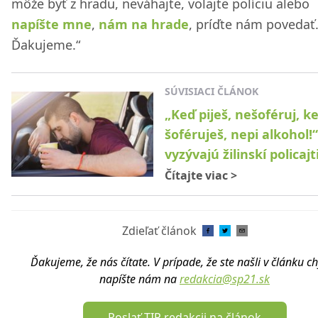
môže byť z hradu, neváhajte, volajte políciu alebo
napíšte mne
,
nám na hrade
, príďte nám povedať
Ďakujeme.“
SÚVISIACI ČLÁNOK
„Keď piješ, nešoféruj, k
šoféruješ, nepi alkohol!“
vyzývajú žilinskí policajt
Čítajte viac
>
Zdieľať článok
Ďakujeme, že nás čítate. V prípade, že ste našli v článku c
napíšte nám na
redakcia@sp21.sk
Poslať TIP redakcii na článok