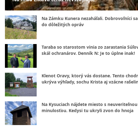
Na Zámku Kunera nezaháľali. Dobrovoľníci sa 
do dôležitých opráv
Taraba so starostom vinia zo zarastania Súľ
skál ochranárov. Denník N: Je to úplne inak!
Klenot Oravy, ktorý vás dostane. Tento chod
ukrýva výhľady, sochu Krista aj vzácne rašeli
Na Kysuciach nájdete miesto s neuveriteľnou
minulosťou. Kedysi tu ukryli zvon do hnoja