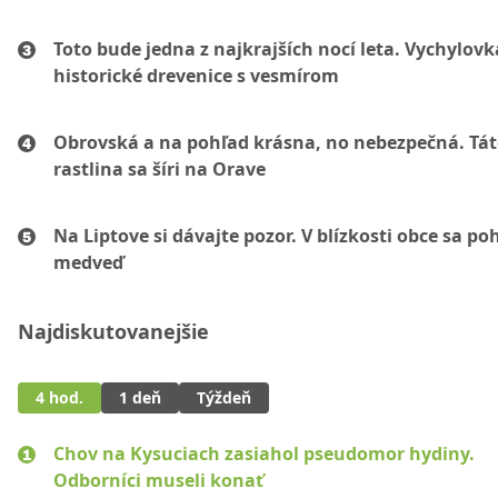
Toto bude jedna z najkrajších nocí leta. Vychylovk
historické drevenice s vesmírom
Obrovská a na pohľad krásna, no nebezpečná. Tá
rastlina sa šíri na Orave
Na Liptove si dávajte pozor. V blízkosti obce sa po
medveď
Najdiskutovanejšie
4 hod.
1 deň
Týždeň
Chov na Kysuciach zasiahol pseudomor hydiny.
Odborníci museli konať