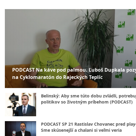
PODCAST Na káve pod palmou. Ľuboš Dupkala poz
na Cyklomaratón do Rajeckých Teplíc
Belinský: Aby sme túto dobu zvládli, potreb
politikov so životným príbehom (PODCAST)
PODCAST SP 21 Rastislav Chovanec pred play-
Sme skúsenejší a chalani si veľmi veria