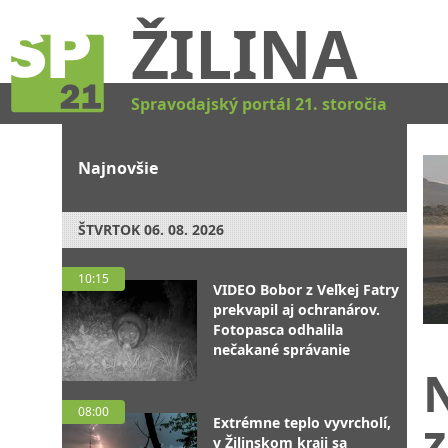
ŽILINA
Spravodajský portál 21. storočia
Najnovšie
ŠTVRTOK
06. 08. 2026
10:15
VIDEO Bobor z Veľkej Fatry
prekvapil aj ochranárov.
Fotopasca odhalila
nečakané správanie
N
08:00
z
Extrémne teplo vyvrcholí,
v Žilinskom kraji sa