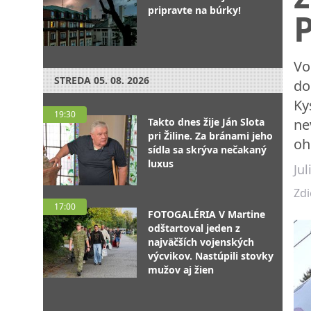
pripravte na búrky!
P
Vo
STREDA
05. 08. 2026
do
Ky
19:30
Takto dnes žije Ján Slota
ne
pri Žiline. Za bránami jeho
oh
sídla sa skrýva nečakaný
luxus
Ju
Zdi
17:00
FOTOGALÉRIA V Martine
odštartoval jeden z
najväčších vojenských
výcvikov. Nastúpili stovky
mužov aj žien