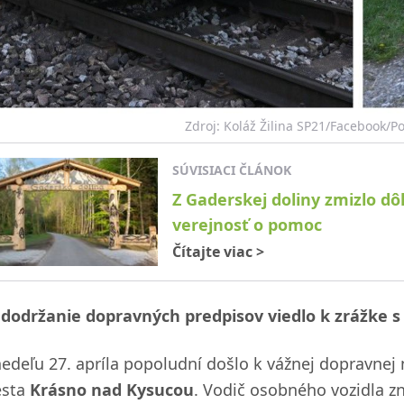
Zdroj: Koláž Žilina SP21/Facebook/Polí
SÚVISIACI ČLÁNOK
Z Gaderskej doliny zmizlo dô
verejnosť o pomoc
Čítajte viac
>
dodržanie dopravných predpisov viedlo k zrážke 
nedeľu 27. apríla popoludní došlo k vážnej dopravnej 
sta
Krásno nad Kysucou
. Vodič osobného vozidla 