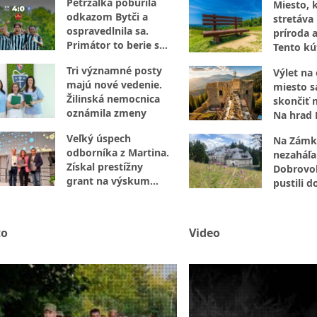
Petržalka pobúrila
Miesto, 
odkazom Bytči a
stretáva 
ospravedlnila sa.
príroda a
Primátor to berie s
Tento kú
nadhľadom
za návšt
Tri významné posty
Výlet na
majú nové vedenie.
miesto 
Žilinská nemocnica
skončiť 
oznámila zmeny
Na hrad 
nevstupu
Veľký úspech
Na Zámk
odborníka z Martina.
nezaháľal
Získal prestížny
Dobrovoľ
grant na výskum
pustili d
hematológie
opráv
to
Video