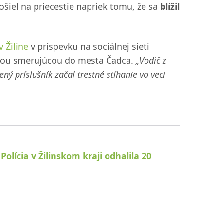
ošiel na priecestie napriek tomu, že sa
blížil
 Žiline
v príspevku na sociálnej sieti
ravou smerujúcou do mesta Čadca.
„Vodič z
ý príslušník začal trestné stíhanie vo veci
Polícia v Žilinskom kraji odhalila 20