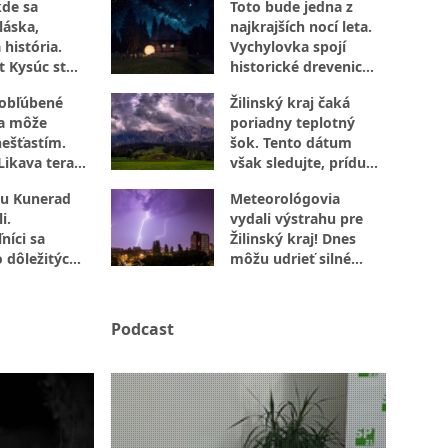
kde sa
Toto bude jedna z
láska,
najkrajších nocí leta.
 história.
Vychylovka spojí
t Kysúc stojí
historické drevenice
evu
s vesmírom
 obľúbené
Žilinský kraj čaká
sa môže
poriadny teplotný
nešťastím.
šok. Tento dátum
Likava teraz
však sledujte, prídu
jte
búrky
u Kunerad
Meteorológovia
i.
vydali výstrahu pre
níci sa
Žilinský kraj! Dnes
o dôležitých
môžu udrieť silné
búrky s vetrom aj
krúpami
Podcast