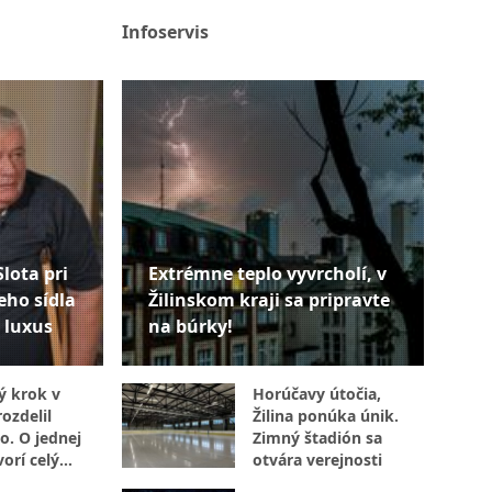
Infoservis
Slota pri
Extrémne teplo vyvrcholí, v
eho sídla
Žilinskom kraji sa pripravte
 luxus
na búrky!
ý krok v
Horúčavy útočia,
ozdelil
Žilina ponúka únik.
o. O jednej
Zimný štadión sa
orí celý
otvára verejnosti