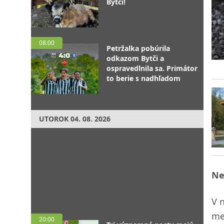
Bytči!
08:00
Petržalka pobúrila
odkazom Bytči a
ospravedlnila sa. Primátor
to berie s nadhľadom
UTOROK
04. 08. 2026
Ne
V 
me
20:00