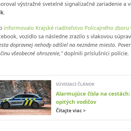
noroval výstražné svetelné signalizačné zariadenie a v
ak
.
ko
informovalo Krajské riaditeľstvo Policajného zboru v
cebook, vozidlo sa následne zrazilo s vlakovou súp
sta dopravnej nehody odišiel na neznáme miesto. Poveren
činu všeobecné ohrozenie,“
doplnili príslušníci polície.
SÚVISIACI ČLÁNOK
Alarmujúce čísla na cestách: 
opitých vodičov
Čítajte viac
>