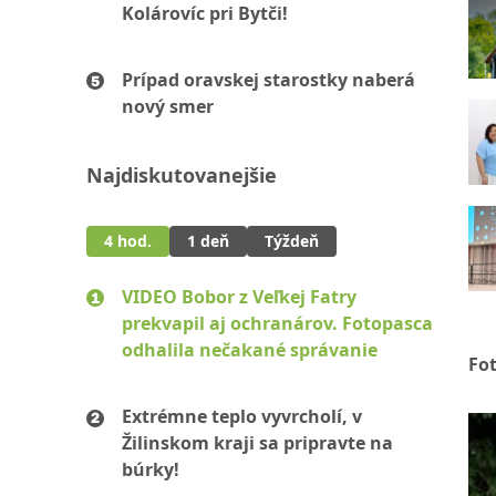
Kolárovíc pri Bytči!
Prípad oravskej starostky naberá
nový smer
Najdiskutovanejšie
4 hod.
1 deň
Týždeň
VIDEO Bobor z Veľkej Fatry
prekvapil aj ochranárov. Fotopasca
odhalila nečakané správanie
Fo
Extrémne teplo vyvrcholí, v
Žilinskom kraji sa pripravte na
búrky!