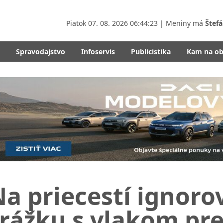
Piatok
07. 08. 2026 06:44:24
| Meniny má
Štefá
Spravodajstvo
Infoservis
Publicistika
Kam na o
a priecestí ignorov
rážku s vlakom prež