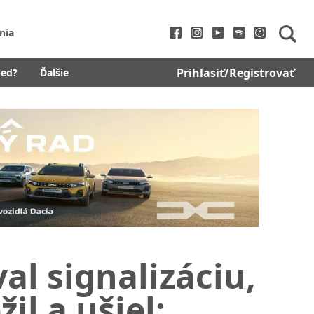
nia
Prihlasiť/Registrovať
bed?
Ďalšie
al signalizáciu,
il a ušiel: