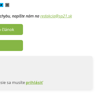
u chybu, napíšte nám na
redakcia@sp21.sk
a článok
sie sa musíte
prihlásiť