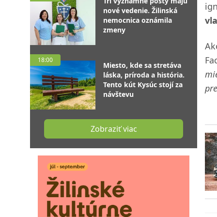
Tri významné posty majú
ig
nové vedenie. Žilinská
vl
nemocnica oznámila
zmeny
A
Fa
18:00
Miesto, kde sa stretáva
mie
láska, príroda a história.
Tento kút Kysúc stojí za
pre
návštevu
Zobraziť viac