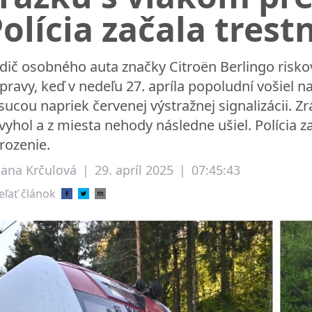
olícia začala trest
dič osobného auta značky Citroën Berlingo riskov
pravy, keď v nedeľu 27. apríla popoludní vošiel n
sucou napriek červenej výstražnej signalizácii. 
vyhol a z miesta nehody následne ušiel. Polícia z
rozenie.
liana Krčulová
|
29. apríl 2025
|
07:45:43
eľať článok