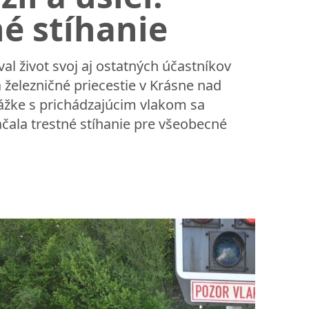
né stíhanie
al život svoj aj ostatných účastníkov
a železničné priecestie v Krásne nad
Zrážke s prichádzajúcim vlakom sa
ačala trestné stíhanie pre všeobecné