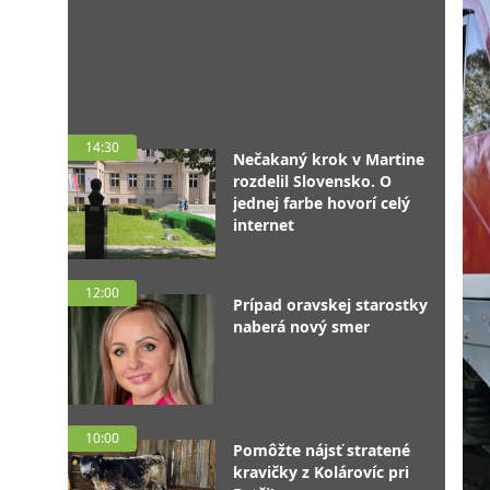
14:30
Nečakaný krok v Martine
rozdelil Slovensko. O
jednej farbe hovorí celý
internet
12:00
Prípad oravskej starostky
naberá nový smer
10:00
Pomôžte nájsť stratené
kravičky z Kolárovíc pri