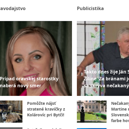
ravodajstvo
Publicistika
Takto dnes žije Ján 
Prípad oravskej starostky
Žiline. Za bránami j
naberá nový smer
sa skrýva nečakaný
Pomôžte nájsť
Nečakan
stratené kravičky z
Martine r
Kolárovíc pri Bytči!
Slovensk
farbe hov
internet