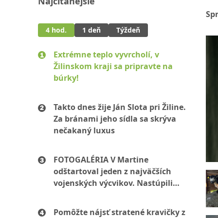
Najčítanejšie
Sp
4 hod.
1 deň
Týždeň
Extrémne teplo vyvrcholí, v
Žilinskom kraji sa pripravte na
búrky!
Takto dnes žije Ján Slota pri Žiline.
Za bránami jeho sídla sa skrýva
nečakaný luxus
FOTOGALÉRIA V Martine
odštartoval jeden z najväčších
vojenských výcvikov. Nastúpili
stovky mužov aj žien
Pomôžte nájsť stratené kravičky z