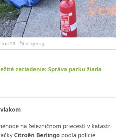
cia SR - Žilinský kraj
ležité zariadenie: Správa parku žiada
s vlakom
nehode na železničnom priecestí v katastri
značky
Citroën Berlingo
podľa polície