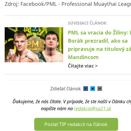
Zdroj: Facebook/PML - Professional Muaythai Leag
SÚVISIACI ČLÁNOK
PML sa vracia do Žiliny:
Borák prezradil, ako sa
pripravuje na titulový z
Mandincom
Čítajte viac
>
Zdieľať článok
Ďakujeme, že nás čítate. V prípade, že ste našli v článku c
napíšte nám na
redakcia@sp21.sk
Poslať TIP redakcii na článok