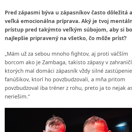
Pred zápasmi býva u zápasníkov často dôležitá a
veľká emocionálna príprava. Aký je tvoj mentál
prístup pred takýmto veľkým súbojom, aby si bo
najlepšie pripravený na všetko, čo môže prísť?
„Mám už za sebou mnoho fightov, aj proti väčším
borcom ako je Zambaga, takisto zápasy v zahraničí,
ktorých mal domáci zápasník vždy silné zastúpenie
fanúšikov, ktorí ho povzbudzovali, a mňa pritom
povzbudzoval iba tréner z rohu, preto ja to nejak as
neriešim.“