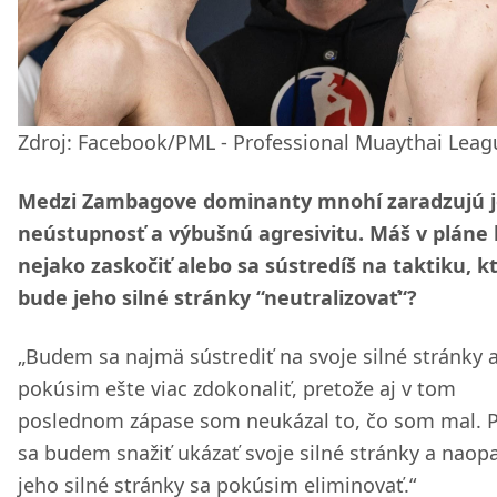
Zdroj: Facebook/PML - Professional Muaythai Leag
Medzi Zambagove dominanty mnohí zaradzujú 
neústupnosť a výbušnú agresivitu. Máš v pláne
nejako zaskočiť alebo sa sústredíš na taktiku, k
bude jeho silné stránky “neutralizovať“?
„Budem sa najmä sústrediť na svoje silné stránky a
pokúsim ešte viac zdokonaliť, pretože aj v tom
poslednom zápase som neukázal to, čo som mal. 
sa budem snažiť ukázať svoje silné stránky a naopa
jeho silné stránky sa pokúsim eliminovať.“