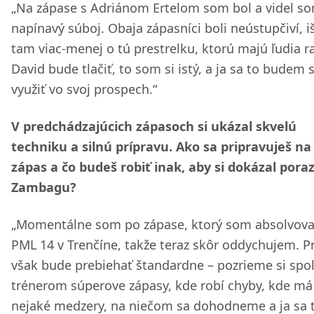
„Na zápase s Adriánom Ertelom som bol a videl s
napínavý súboj. Obaja zápasníci boli neústupčiví, i
tam viac-menej o tú prestrelku, ktorú majú ľudia ra
David bude tlačiť, to som si istý, a ja sa to budem 
využiť vo svoj prospech.“
V predchádzajúcich zápasoch si ukázal skvelú
techniku a silnú prípravu. Ako sa pripravuješ na
zápas a čo budeš robiť inak, aby si dokázal poraz
Zambagu?
„Momentálne som po zápase, ktorý som absolvova
PML 14 v Trenčíne, takže teraz skôr oddychujem. P
však bude prebiehať štandardne – pozrieme si spol
trénerom súperove zápasy, kde robí chyby, kde má
nejaké medzery, na niečom sa dohodneme a ja sa 