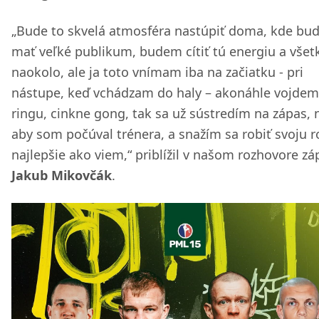
„Bude to skvelá atmosféra nastúpiť doma, kde b
mať veľké publikum, budem cítiť tú energiu a všet
naokolo, ale ja toto vnímam iba na začiatku - pri
nástupe, keď vchádzam do haly – akonáhle vojdem
ringu, cinkne gong, tak sa už sústredím na zápas, n
aby som počúval trénera, a snažím sa robiť svoju 
najlepšie ako viem,“ priblížil v našom rozhovore zá
Jakub Mikovčák
.