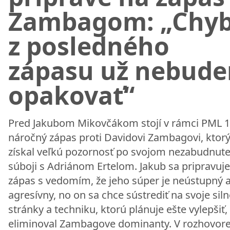
Zambagom: „Chy
z posledného
zápasu už nebud
opakovať“
Pred Jakubom Mikovčákom stojí v rámci PML 
náročný zápas proti Davidovi Zambagovi, ktorý
získal veľkú pozornosť po svojom nezabudnut
súboji s Adriánom Ertelom. Jakub sa pripravuje
zápas s vedomím, že jeho súper je neústupný 
agresívny, no on sa chce sústrediť na svoje siln
stránky a techniku, ktorú plánuje ešte vylepšiť,
eliminoval Zambagove dominanty. V rozhovor