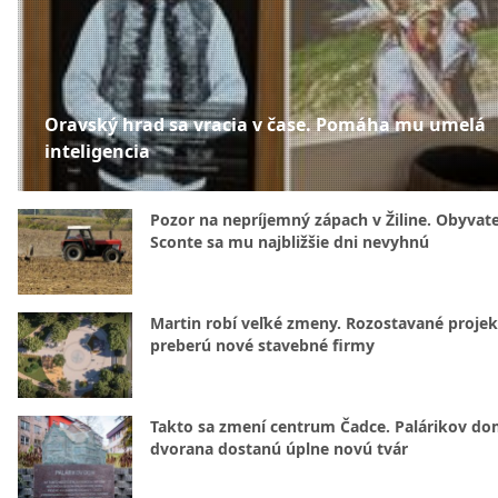
Oravský hrad sa vracia v čase. Pomáha mu umelá
inteligencia
Pozor na nepríjemný zápach v Žiline. Obyvatel
Sconte sa mu najbližšie dni nevyhnú
Martin robí veľké zmeny. Rozostavané projek
preberú nové stavebné firmy
Takto sa zmení centrum Čadce. Palárikov do
dvorana dostanú úplne novú tvár