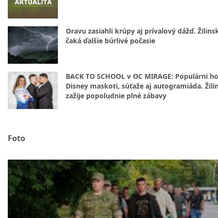
Oravu zasiahli krúpy aj prívalový dážď. Žilins
čaká ďalšie búrlivé počasie
BACK TO SCHOOL v OC MIRAGE: Populárni hos
Disney maskoti, súťaže aj autogramiáda. Žili
zažije popoludnie plné zábavy
Foto