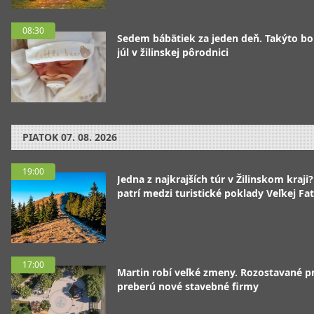
08:30
Sedem bábätiek za jeden deň. Takýto bo
júl v žilinskej pôrodnici
PIATOK
07. 08. 2026
19:00
Jedna z najkrajších túr v Žilinskom kraji
patrí medzi turistické poklady Veľkej Fa
17:00
Martin robí veľké zmeny. Rozostavané p
preberú nové stavebné firmy