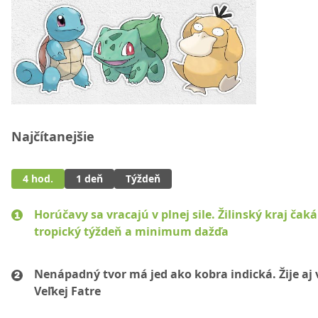
Najčítanejšie
4 hod.
1 deň
Týždeň
Horúčavy sa vracajú v plnej sile. Žilinský kraj čaká
tropický týždeň a minimum dažďa
Nenápadný tvor má jed ako kobra indická. Žije aj 
Veľkej Fatre