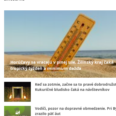
Horúčavy sa vracajú v plnej sile. Žilinský kraj čaká
tropický týždeň a minimum dažďa
Keď sa zotmie, začne sa to pravé dobrodružs
Kukuričné bludisko čaká na návštevníkov
Vodiči, pozor na dopravné obmedzenie. Pri By
zrazilo päť áut