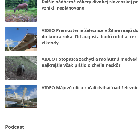
Ďalšie nádherné zábery divokej slovenskej pr
vznikli neplánovane
VIDEO Premostenie železnice v Žiline majú d
do konca roka. Od augusta budú robiť aj cez
víkendy
VIDEO Fotopasca zachytila mohutnú medvedi
najkrajšie však prišlo o chvíľu neskôr
VIDEO Májovú ulicu začali dvíhať nad železni
Podcast