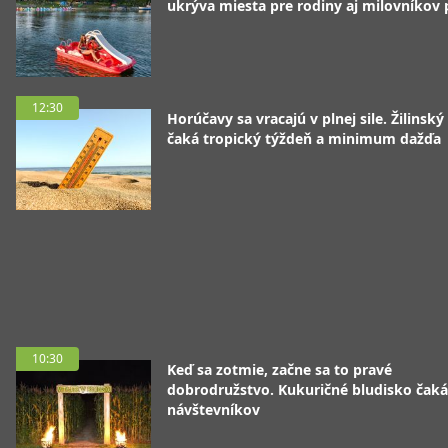
ukrýva miesta pre rodiny aj milovníkov
12:30
Horúčavy sa vracajú v plnej sile. Žilinský
čaká tropický týždeň a minimum dažďa
10:30
Keď sa zotmie, začne sa to pravé
dobrodružstvo. Kukuričné bludisko čaká
návštevníkov