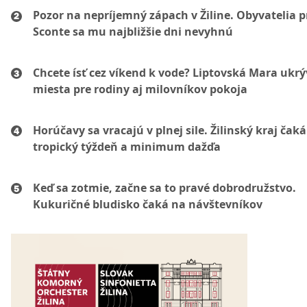
Pozor na nepríjemný zápach v Žiline. Obyvatelia p
Sconte sa mu najbližšie dni nevyhnú
Chcete ísť cez víkend k vode? Liptovská Mara ukr
miesta pre rodiny aj milovníkov pokoja
Horúčavy sa vracajú v plnej sile. Žilinský kraj čaká
tropický týždeň a minimum dažďa
Keď sa zotmie, začne sa to pravé dobrodružstvo.
Kukuričné bludisko čaká na návštevníkov