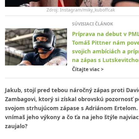
Zdroj: Instagram/miky_kuboffcak
SÚVISIACI ČLÁNOK
Príprava na debut v PML
Tomáš Pittner nám pove
svojich ambíciách a prí
na zápas s Lutskevitch
Čítajte viac
>
Jakub, stojí pred tebou náročný zápas proti Davi
Zambagovi, ktorý si získal obrovskú pozornosť p
svojom strhujúcom zápase s Adriánom Ertelom.
vnímaš jeho výkony a čo ťa na jeho štýle najviac
zaujalo?