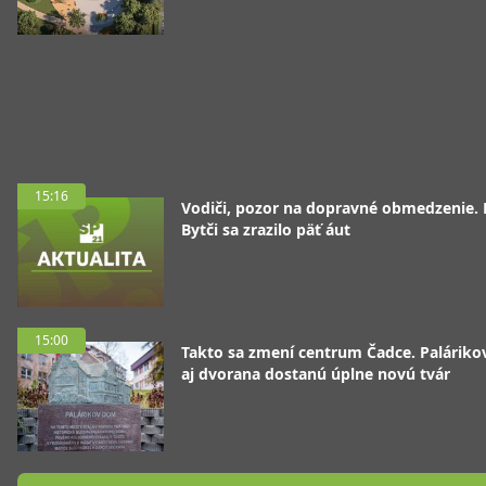
15:16
Vodiči, pozor na dopravné obmedzenie. 
Bytči sa zrazilo päť áut
15:00
Takto sa zmení centrum Čadce. Palárik
aj dvorana dostanú úplne novú tvár