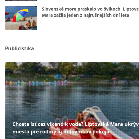
Slovenské more praskalo vo švíkoch. Liptov
Mara zažila jeden z najrušnejších dní leta
Publicistika
Chcete ísť cez víkend k vode? Liptovská Mara ukrý
miesta pre rodiny aj milovníkov pokoja