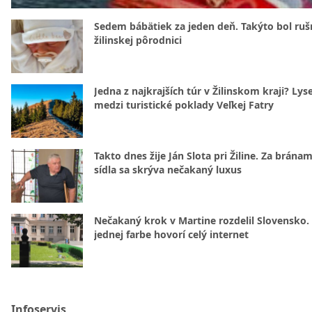
Sedem bábätiek za jeden deň. Takýto bol rušn
žilinskej pôrodnici
Jedna z najkrajších túr v Žilinskom kraji? Lyse
medzi turistické poklady Veľkej Fatry
Takto dnes žije Ján Slota pri Žiline. Za bránam
sídla sa skrýva nečakaný luxus
Nečakaný krok v Martine rozdelil Slovensko.
jednej farbe hovorí celý internet
Infoservis