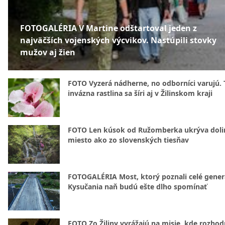
FOTOGALÉRIA V Martine odštartoval jeden z
najväčších vojenských výcvikov. Nastúpili stovky
mužov aj žien
FOTO Vyzerá nádherne, no odborníci varujú. 
invázna rastlina sa šíri aj v Žilinskom kraji
FOTO Len kúsok od Ružomberka ukrýva doli
miesto ako zo slovenských tiesňav
FOTOGALÉRIA Most, ktorý poznali celé gener
Kysučania naň budú ešte dlho spomínať
FOTO Zo Žiliny vyrážajú na misie, kde rozhod