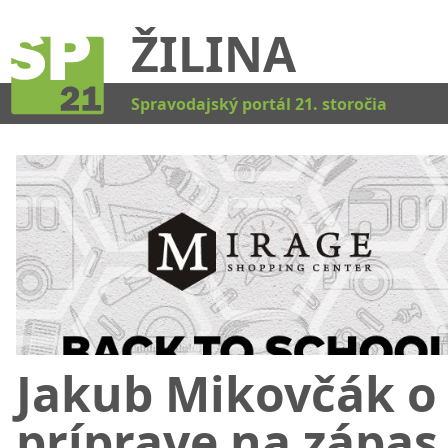
ŽILINA
Kat
Spravodajský portál 21. storočia
Jakub Mikovčák o
príprave na zápas