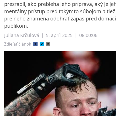
prezradil, ako prebieha jeho príprava, aký je je
mentálny prístup pred takýmto súbojom a tiež
pre neho znamená odohrať zápas pred domác
publikom.
Juliana Krčulová
|
5. apríl 2025
|
08:00:06
Zdieľať článok