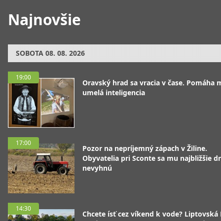
Najnovšie
SOBOTA
08. 08. 2026
19:00
Oravský hrad sa vracia v čase. Pomáha 
umelá inteligencia
17:00
Pozor na nepríjemný zápach v Žiline.
Obyvatelia pri Sconte sa mu najbližšie d
nevyhnú
14:30
Chcete ísť cez víkend k vode? Liptovská