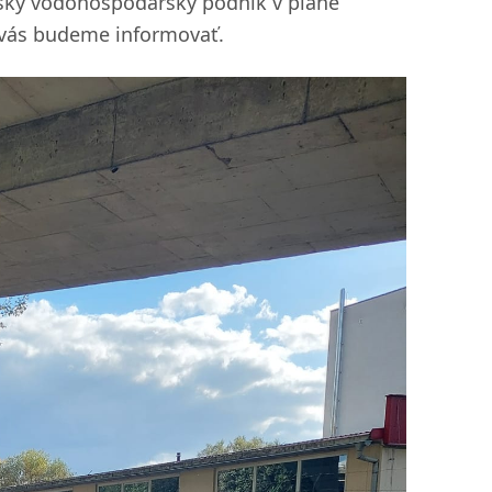
enský vodohospodársky podnik v pláne
h vás budeme informovať.