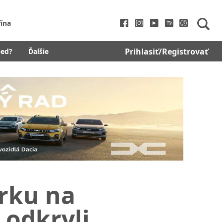
fína
Prihlasiť/Registrovať
bed?
Ďalšie
rku na
 odkryli