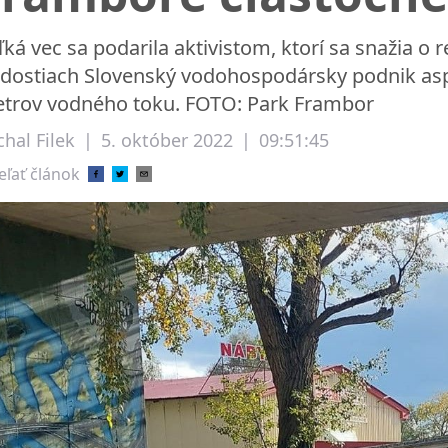
ľká vec sa podarila aktivistom, ktorí sa snažia o 
adostiach Slovenský vodohospodársky podnik aspo
trov vodného toku. FOTO: Park Frambor
hal Filek
|
5. október 2022
|
09:51:45
eľať článok