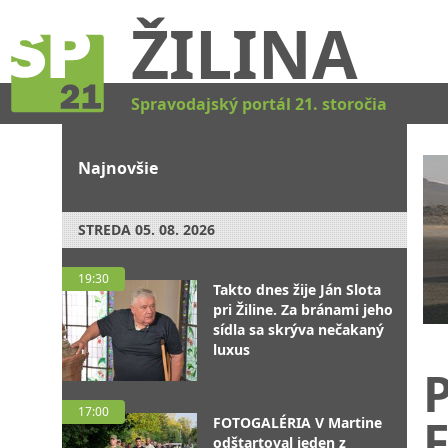
ŽILINA
Spravodajský portál 21. storočia
Najnovšie
STREDA
05. 08. 2026
19:30
Takto dnes žije Ján Slota
pri Žiline. Za bránami jeho
sídla sa skrýva nečakaný
luxus
17:00
FOTOGALÉRIA V Martine
odštartoval jeden z