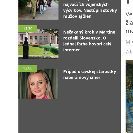
najväčších vojenských
výcvikov. Nastúpili stovky
Ve
mužov aj žien
ži
14:30
me
Nečakaný krok v Martine
rozdelil Slovensko. O
Mic
jednej farbe hovorí celý
internet
Zdi
12:00
Prípad oravskej starostky
naberá nový smer