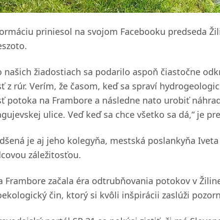
formáciu priniesol na svojom Facebooku predseda Žil
eszoto.
o našich žiadostiach sa podarilo aspoň čiastočne odk
sť z rúr. Verím, že časom, keď sa spraví hydrogeolog
sť potoka na Frambore a následne nato urobiť náhrad
agujevskej ulice. Veď keď sa chce všetko sa dá,“ je p
dšená je aj jeho kolegyňa, mestská poslankyňa Iveta M
dcovou záležitosťou.
a Frambore začala éra odtrubňovania potokov v Žiline.
ekologický čin, ktorý si kvôli inšpirácii zaslúži pozo