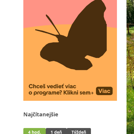
Najčítanejšie
4 hod.
1 deň
Týždeň