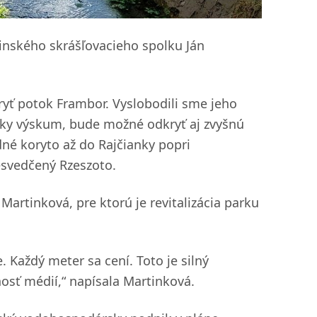
inského skrášľovacieho spolku Ján
ryť potok Frambor. Vyslobodili sme jeho
icky výskum, bude možné odkryť aj zvyšnú
né koryto až do Rajčianky popri
resvedčený Rzeszoto.
artinková, pre ktorú je revitalizácia parku
 Každý meter sa cení. Toto je silný
rnosť médií,“ napísala Martinková.