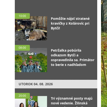
10:00
Pomôžte nájsť stratené
kravičky z Kolárovíc pri
Bytči!
08:00
Petržalka pobúrila
odkazom Bytči a
ospravedlnila sa. Primátor
to berie s nadhľadom
UTOROK
04. 08. 2026
20:00
Tri významné posty majú
nové vedenie. Žilinská