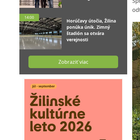
Sp
od
14:00
Horúčavy útočia, Žilina
ponúka únik. Zimný
štadión sa otvára
verejnosti
Zobraziť viac