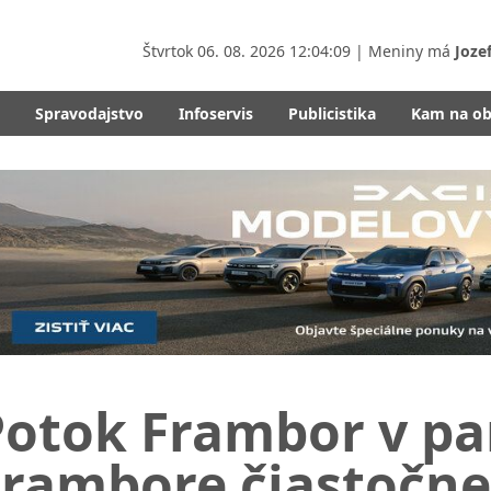
Štvrtok
06. 08. 2026 12:04:11
| Meniny má
Joze
Spravodajstvo
Infoservis
Publicistika
Kam na o
Potok Frambor v pa
Frambore čiastočne