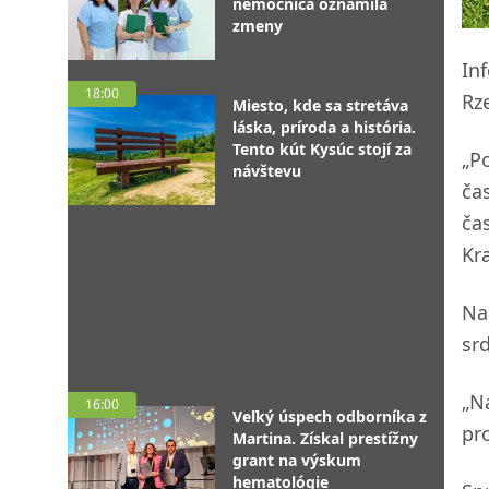
nemocnica oznámila
zmeny
In
18:00
Rz
Miesto, kde sa stretáva
láska, príroda a história.
Tento kút Kysúc stojí za
„P
návštevu
ča
ča
Kr
Na
sr
„N
16:00
Veľký úspech odborníka z
pro
Martina. Získal prestížny
grant na výskum
hematológie