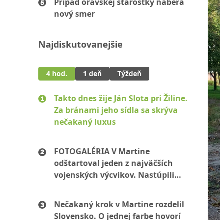
Prípad oravskej starostky naberá
nový smer
Najdiskutovanejšie
4 hod.
1 deň
Týždeň
Takto dnes žije Ján Slota pri Žiline.
Za bránami jeho sídla sa skrýva
nečakaný luxus
FOTOGALÉRIA V Martine
odštartoval jeden z najväčších
vojenských výcvikov. Nastúpili
stovky mužov aj žien
Nečakaný krok v Martine rozdelil
Slovensko. O jednej farbe hovorí