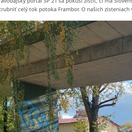
ravodajský portál SP 21 sa pokúsi zistiť, či má Slov
trubniť celý tok potoka Frambor. O našich zisteniac