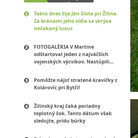
Takto dnes žije Ján Slota pri Žiline.
Za bránami jeho sídla sa skrýva
nečakaný luxus
FOTOGALÉRIA V Martine
odštartoval jeden z najväčších
vojenských výcvikov. Nastúpili
stovky mužov aj žien
Pomôžte nájsť stratené kravičky z
Kolárovíc pri Bytči!
Žilinský kraj čaká poriadny
teplotný šok. Tento dátum však
sledujte, prídu búrky