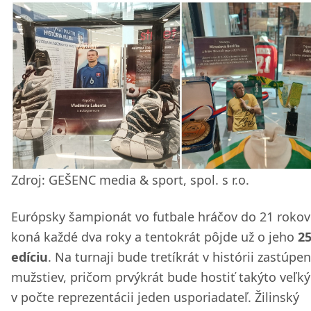
Zdroj: GEŠENC media & sport, spol. s r.o.
Európsky šampionát vo futbale hráčov do 21 rokov
koná každé dva roky a tentokrát pôjde už o jeho
25
edíciu
. Na turnaji bude tretíkrát v histórii zastúpe
mužstiev, pričom prvýkrát bude hostiť takýto veľký
v počte reprezentácii jeden usporiadateľ. Žilinský