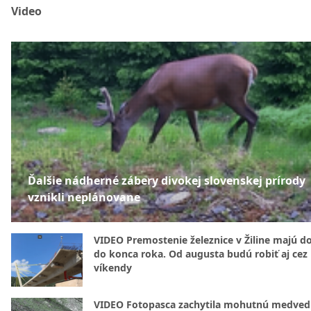
Video
Ďalšie nádherné zábery divokej slovenskej prírody
vznikli neplánovane
VIDEO Premostenie železnice v Žiline majú d
do konca roka. Od augusta budú robiť aj cez
víkendy
VIDEO Fotopasca zachytila mohutnú medvedi