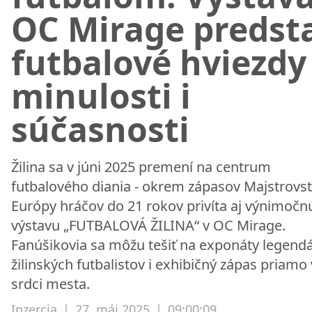
OC Mirage predst
futbalové hviezdy
minulosti i
súčasnosti
Žilina sa v júni 2025 premení na centrum
futbalového diania - okrem zápasov Majstrovst
Európy hráčov do 21 rokov privíta aj výnimočn
výstavu „FUTBALOVÁ ŽILINA“ v OC Mirage.
Fanúšikovia sa môžu tešiť na exponáty legend
žilinských futbalistov i exhibičný zápas priamo 
srdci mesta.
Inzercia
|
27. máj 2025
|
09:00:09