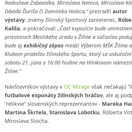
Radoslava Zabavníka, Miroslava Nemca, Miroslava Ká
Dávida Ďuriša či Dominika Holeca,“
prezradil
autor
výstavy
, známy žilinský športový zanietenec,
Róbe
Kašša
, a pokračoval:
„Časť expozície bude umiestnen
priestoroch Mestského úradu v Žiline a súčasťou poduj
bude aj
exhibičný zápas
medzi Výberom MŠK Žilina a
Klubom priateľov žilinského športu, ktorý sa uskutoční
sobotu 21. júna o 16:00 hodine na Hlinkovom námestí
Žiline.“
Návštevníkov výstavy v
OC Mirage
však nečakajú “i
futbalové exponáty žilinských hráčov
, ale aj po
“relikvie“ slovenských reprezentantov -
Mareka Ha
Martina Škrtela, Stanislava Lobotku
, Róberta Vit
Miroslava Stocha.