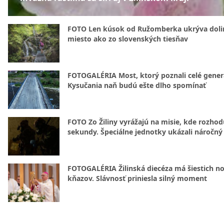
FOTO Len kúsok od Ružomberka ukrýva doli
miesto ako zo slovenských tiesňav
FOTOGALÉRIA Most, ktorý poznali celé gener
Kysučania naň budú ešte dlho spomínať
FOTO Zo Žiliny vyrážajú na misie, kde rozhod
sekundy. Špeciálne jednotky ukázali náročný
FOTOGALÉRIA Žilinská diecéza má šiestich n
kňazov. Slávnosť priniesla silný moment