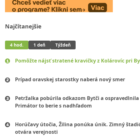
Najčítanejšie
4 hod.
1 deň
Týždeň
Pomôžte nájsť stratené kravičky z Kolárovíc pri By
Prípad oravskej starostky naberá nový smer
Petržalka pobúrila odkazom Bytči a ospravedlnila 
Primátor to berie s nadhľadom
Horúčavy útočia, Žilina ponúka únik. Zimný štadi
otvára verejnosti