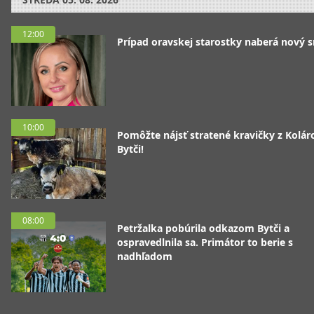
12:00
Prípad oravskej starostky naberá nový 
10:00
Pomôžte nájsť stratené kravičky z Koláro
Bytči!
08:00
Petržalka pobúrila odkazom Bytči a
ospravedlnila sa. Primátor to berie s
nadhľadom