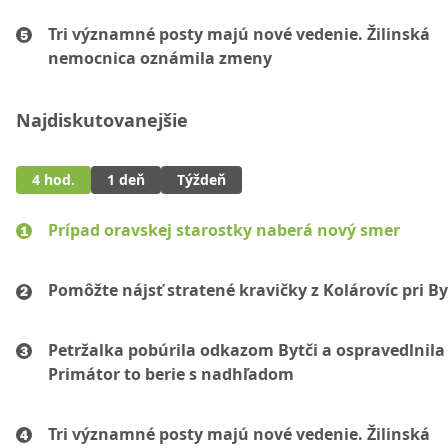
Tri významné posty majú nové vedenie. Žilinská
nemocnica oznámila zmeny
Najdiskutovanejšie
4 hod.
1 deň
Týždeň
Prípad oravskej starostky naberá nový smer
Pomôžte nájsť stratené kravičky z Kolárovíc pri By
Petržalka pobúrila odkazom Bytči a ospravedlnila 
Primátor to berie s nadhľadom
Tri významné posty majú nové vedenie. Žilinská