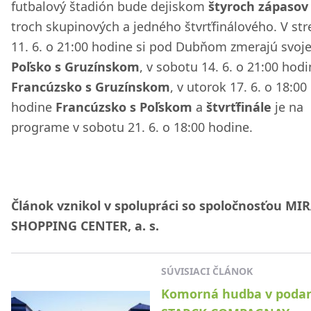
futbalový štadión bude dejiskom
štyroch zápasov
troch skupinových a jedného štvrťfinálového. V st
11. 6. o 21:00 hodine si pod Dubňom zmerajú svoje 
Poľsko s Gruzínskom
, v sobotu 14. 6. o 21:00 hod
Francúzsko s Gruzínskom
, v utorok 17. 6. o 18:00
hodine
Francúzsko s Poľskom
a
štvrťfinále
je na
programe v sobotu 21. 6. o 18:00 hodine.
Článok vznikol v spolupráci so spoločnosťou MI
SHOPPING CENTER, a. s.
SÚVISIACI ČLÁNOK
Komorná hudba v podan