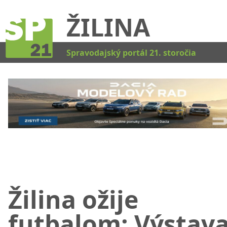
ŽILINA
Kat
Spravodajský portál 21. storočia
Žilina ožije
futbalom: Výstava