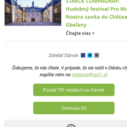
STARCK COMPAGNAY:
Hudobný festival Pro M
Nostra zavíta do Châte
Gbeľany
Čítajte viac
>
Zdieľať článok
Ďakujeme, že nás čítate. V prípade, že ste našli v článku c
napíšte nám na
redakcia@sp21.sk
Poslať TIP redakcii na článok
Diskusia (
0
)