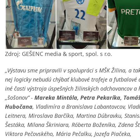
Zdroj: GEŠENC media & sport, spol. s r.o.
„Výstavu sme pripravili v spolupráci s MŠK Žilina, a ta
nej logicky nebudú chýbať klubové trofeje a futbalové 
iné časti výstroja úspešných žilinských odchovancov a 
„šošonov“ -
Mareka Mintála, Petra Pekaríka, Tomá
Hubočana
, Vladimíra a Branislava Labantovcov, Vlad
Leitnera, Miroslava Barčíka, Martina Dúbravku, Stanis
Šestáka, Milana Škriniara, Róberta Boženíka, Zdena Št
Viktora Pečovského, Mária Pečalku, Jozefa Piačeka,