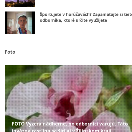
Športujete v horúčavách? Zapamätajte si tiet
odborníka, ktoré určite využijete
Foto
FOTO Vyzerá nádherne, no odborníci varujú. Táto
invázna rastlina sa šíri aj v Žilinskom kraji