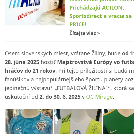
Prichádzajú ACTION,
Sportsdirect a vracia sa
PRICE!
Čítajte viac
>
Osem slovenských miest, vrátane Žiliny, bude
od 1
28. júna 2025
hostiť
Majstrovstvá Európy vo futb
hráčov do 21 rokov
. Pri tejto príležitosti si budú 
fanúšikovia najpopulárnejšieho športu planéty poz
jedinečnú výstavu* „FUTBALOVÁ ŽILINA“*, ktorá sa
uskutoční od
2. do 30. 6. 2025
v
OC Mirage
.