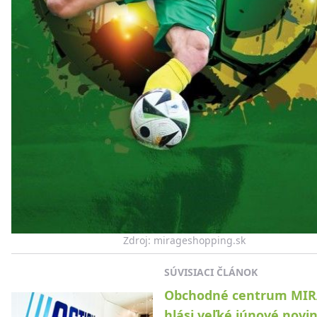
Zdroj: mirageshopping.sk
SÚVISIACI ČLÁNOK
Obchodné centrum MI
hlási veľké júnové novin