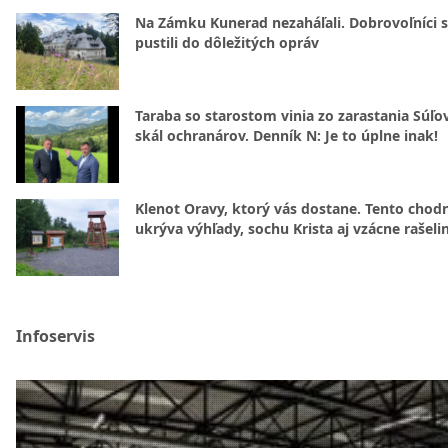
Na Zámku Kunerad nezaháľali. Dobrovoľníci 
pustili do dôležitých opráv
Taraba so starostom vinia zo zarastania Súľ
skál ochranárov. Denník N: Je to úplne inak!
Klenot Oravy, ktorý vás dostane. Tento chod
ukrýva výhľady, sochu Krista aj vzácne rašeli
Infoservis