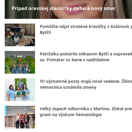
Prípad oravskej starostky naberá nový smer
Pomôžte nájsť stratené kravičky z Kolárovíc 
Bytči!
Petržalka pobúrila odkazom Bytči a ospraved
sa. Primátor to berie s nadhľadom
Tri významné posty majú nové vedenie. Žilin
nemocnica oznámila zmeny
Veľký úspech odborníka z Martina. Získal pre
grant na výskum hematológie