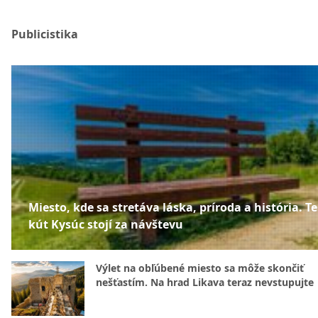
Publicistika
Miesto, kde sa stretáva láska, príroda a história. T
kút Kysúc stojí za návštevu
Výlet na obľúbené miesto sa môže skončiť
nešťastím. Na hrad Likava teraz nevstupujte