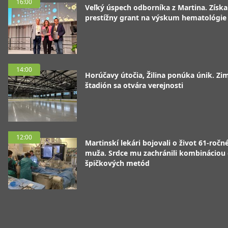
16:00
Veľký úspech odborníka z Martina. Získa
prestížny grant na výskum hematológie
14:00
Horúčavy útočia, Žilina ponúka únik. Zi
štadión sa otvára verejnosti
12:00
Martinskí lekári bojovali o život 61-ročn
muža. Srdce mu zachránili kombináciou
špičkových metód