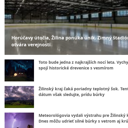
Horúčavy útočia, Žilina ponúka únik. Zimný štadió
otvára verejnosti
Toto bude jedna z najkrajších nocí leta. Vych
spojí historické drevenice s vesmírom
Žilinský kraj čaká poriadny teplotný šok. Ten
dátum však sledujte, prídu búrky
Meteorológovia vydali výstrahu pre Žilinský k
Dnes môžu udrieť silné búrky s vetrom aj kr