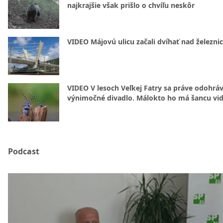
najkrajšie však prišlo o chvíľu neskôr
VIDEO Májovú ulicu začali dvíhať nad železni
VIDEO V lesoch Veľkej Fatry sa práve odohrá
výnimočné divadlo. Málokto ho má šancu vid
Podcast