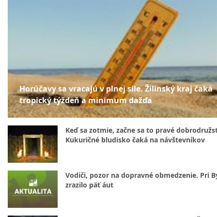
Horúčavy sa vracajú v plnej sile. Žilinský kraj čaká
tropický týždeň a minimum dažďa
Keď sa zotmie, začne sa to pravé dobrodružs
Kukuričné bludisko čaká na návštevníkov
Vodiči, pozor na dopravné obmedzenie. Pri By
zrazilo päť áut