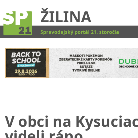
ŽILINA
Kat
Spravodajský portál 21. storočia
V obci na Kysucia
videli ráno