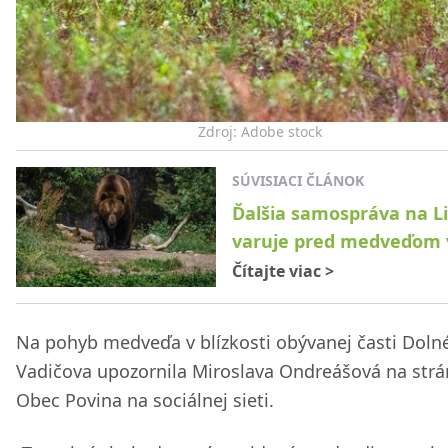
Zdroj: Adobe stock
SÚVISIACI ČLÁNOK
Ďalšia samospráva na L
varuje pred medveďom v
Čítajte viac
>
Na pohyb medveďa v blízkosti obývanej časti Doln
Vadičova upozornila Miroslava Ondreášová na str
Obec Povina na sociálnej sieti.