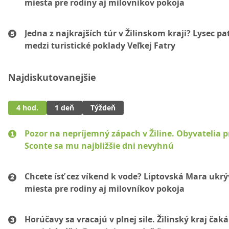
miesta pre rodiny aj milovníkov pokoja
Jedna z najkrajších túr v Žilinskom kraji? Lysec pat
medzi turistické poklady Veľkej Fatry
Najdiskutovanejšie
4 hod.
1 deň
Týždeň
Pozor na nepríjemný zápach v Žiline. Obyvatelia p
Sconte sa mu najbližšie dni nevyhnú
Chcete ísť cez víkend k vode? Liptovská Mara ukr
miesta pre rodiny aj milovníkov pokoja
Horúčavy sa vracajú v plnej sile. Žilinský kraj čaká