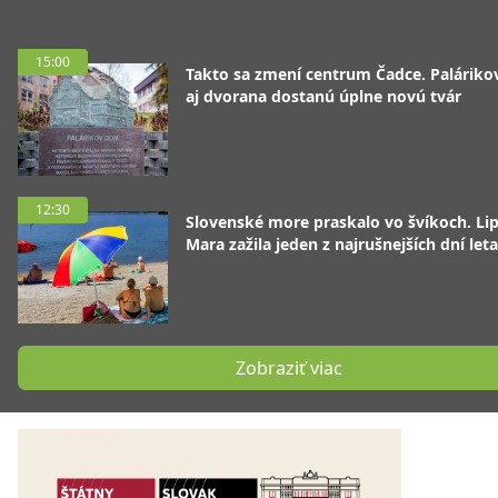
15:00
Takto sa zmení centrum Čadce. Palárik
aj dvorana dostanú úplne novú tvár
12:30
Slovenské more praskalo vo švíkoch. Li
Mara zažila jeden z najrušnejších dní leta
Zobraziť viac