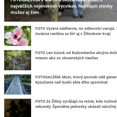
najväčších vojenských výcvikov. Nastúpili stovky
mužov aj žien
FOTO Vyzerá nádherne, no odborníci varujú. 
invázna rastlina sa šíri aj v Žilinskom kraji
FOTO Len kúsok od Ružomberka ukrýva doli
miesto ako zo slovenských tiesňav
FOTOGALÉRIA Most, ktorý poznali celé gener
Kysučania naň budú ešte dlho spomínať
FOTO Zo Žiliny vyrážajú na misie, kde rozhod
sekundy. Špeciálne jednotky ukázali náročný