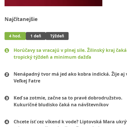
Najčítanejšie
4 hod.
1 deň
Týždeň
Horúčavy sa vracajú v plnej sile. Žilinský kraj čaká
tropický týždeň a minimum dažďa
Nenápadný tvor má jed ako kobra indická. Žije aj 
Veľkej Fatre
Keď sa zotmie, začne sa to pravé dobrodružstvo.
Kukuričné bludisko čaká na návštevníkov
Chcete ísť cez víkend k vode? Liptovská Mara ukr