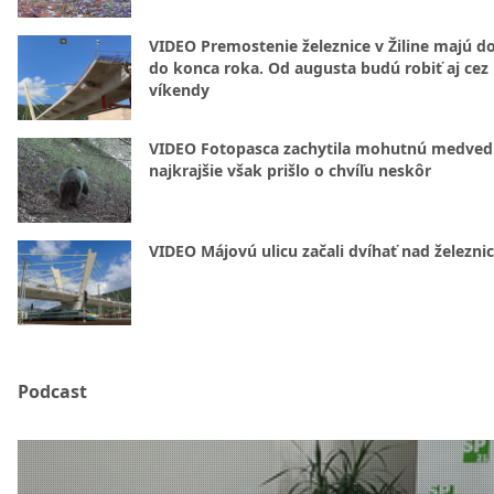
VIDEO Premostenie železnice v Žiline majú d
do konca roka. Od augusta budú robiť aj cez
víkendy
VIDEO Fotopasca zachytila mohutnú medvedi
najkrajšie však prišlo o chvíľu neskôr
VIDEO Májovú ulicu začali dvíhať nad železni
Podcast