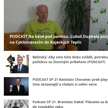
PODCAST Na káve pod palmou. Ľuboš Dupkala poz
na Cyklomaratón do Rajeckých Teplíc
Belinský: Aby sme túto dobu zvládli, potreb
politikov so životným príbehom (PODCAST)
PODCAST SP 21 Rastislav Chovanec pred play-
Sme skúsenejší a chalani si veľmi veria
Podcast SP 21. Branislav Hakel: Plávanie sa d
do vysokého veku