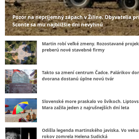
Pozor na nepríjemný zápach v Žiline. Obyvatelia pr
Sconte sa mu najbližšie dni nevyhnú
Martin robí veľké zmeny. Rozostavané projek
preberú nové stavebné firmy
Takto sa zmení centrum Čadce. Palárikov do
dvorana dostanú úplne novú tvár
Slovenské more praskalo vo švíkoch. Liptov
Mara zažila jeden z najrušnejších dní leta
Odišla legenda martinského javiska. Vo veku
rokov zomrela Helena Sudická