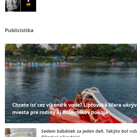
Publicistika
Chcete ísť cez víkend k vode? Liptovská Mara ukrý
miesta pre rodiny aj milovníkov pokoja
Sedem bábätiek za jeden deň. Takýto bol rušn