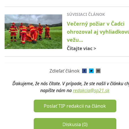
SÚVISIACI ČLÁNOK
Večerný požiar v Čadci
ohrozoval aj vyhliadkov
vežu...
Čítajte viac
>
Zdieľať článok
Ďakujeme, že nás čítate. V prípade, že ste našli v článku c
napíšte nám na
redakcia@sp21.sk
Poslať TIP redakcii na článok
Diskusia (
0
)