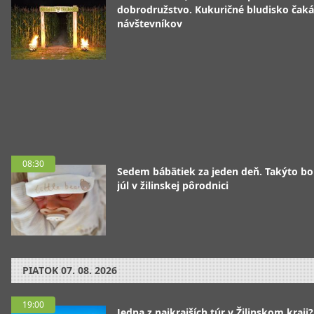
dobrodružstvo. Kukuričné bludisko čaká
návštevníkov
08:30
Sedem bábätiek za jeden deň. Takýto bo
júl v žilinskej pôrodnici
PIATOK
07. 08. 2026
19:00
Jedna z najkrajších túr v Žilinskom kraji