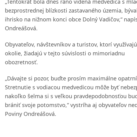
„Tentokrát bola dnes ráno videná medvedica s mla
bezprostrednej blízkosti zastavaného územia, býva
ihrisko na nižnom konci obce Dolný Vadičov,“ napí
Ondreášová.
Obyvateľov, návštevníkov a turistov, ktorí využívajú
okolie, žiadajú v tejto súvislosti o mimoriadnu
obozretnosť.
„Dávajte si pozor, buďte prosím maximálne opatrní
Stretnutie s vodiacou medvedicou môže byť nebez
nakoľko šelma si s veľkou pravdepodobnosťou bu
brániť svoje potomstvo,“ vystríha aj obyvateľov ne
Poviny Ondreášová.