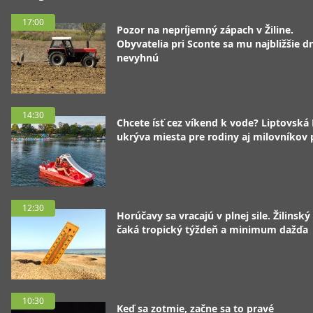
17:00
Pozor na nepríjemný zápach v Žiline.
Obyvatelia pri Sconte sa mu najbližšie d
nevyhnú
14:30
Chcete ísť cez víkend k vode? Liptovská
ukrýva miesta pre rodiny aj milovníkov
12:30
Horúčavy sa vracajú v plnej sile. Žilinský
čaká tropický týždeň a minimum dažďa
10:30
Keď sa zotmie, začne sa to pravé