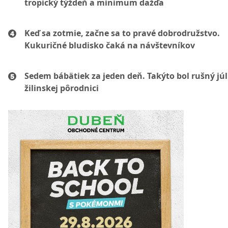
tropický týždeň a minimum dažďa
Keď sa zotmie, začne sa to pravé dobrodružstvo.
Kukuričné bludisko čaká na návštevníkov
Sedem bábätiek za jeden deň. Takýto bol rušný júl
žilinskej pôrodnici