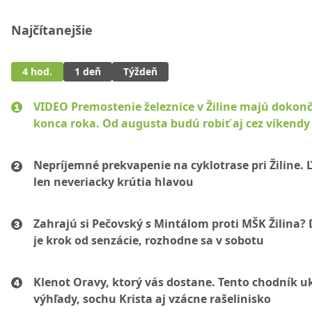
Najčítanejšie
4 hod.
1 deň
Týždeň
VIDEO Premostenie železnice v Žiline majú dokonč
konca roka. Od augusta budú robiť aj cez víkendy
Nepríjemné prekvapenie na cyklotrase pri Žiline. 
len neveriacky krútia hlavou
Zahrajú si Pečovský s Mintálom proti MŠK Žilina? 
je krok od senzácie, rozhodne sa v sobotu
Klenot Oravy, ktorý vás dostane. Tento chodník u
výhľady, sochu Krista aj vzácne rašelinisko