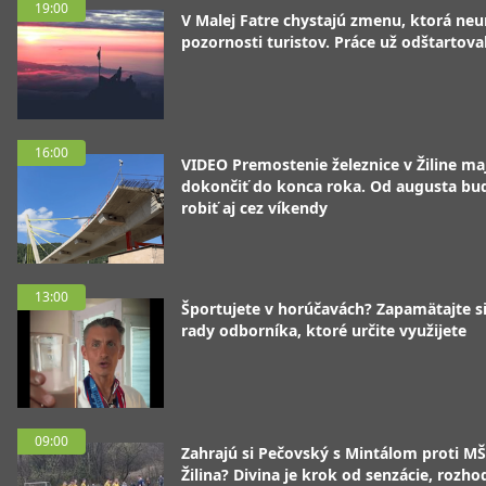
19:00
V Malej Fatre chystajú zmenu, ktorá ne
pozornosti turistov. Práce už odštartoval
16:00
VIDEO Premostenie železnice v Žiline ma
dokončiť do konca roka. Od augusta bu
robiť aj cez víkendy
13:00
Športujete v horúčavách? Zapamätajte si
rady odborníka, ktoré určite využijete
09:00
Zahrajú si Pečovský s Mintálom proti M
Žilina? Divina je krok od senzácie, rozho