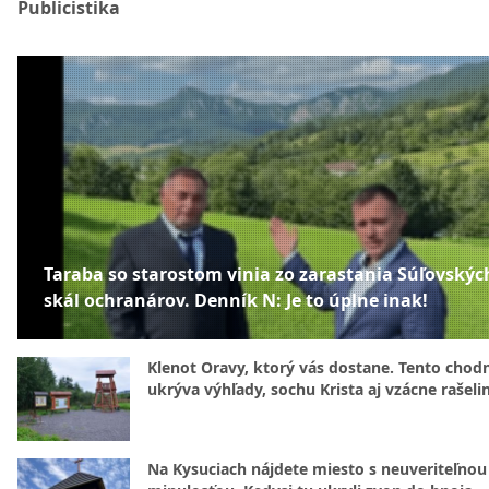
Publicistika
Taraba so starostom vinia zo zarastania Súľovskýc
skál ochranárov. Denník N: Je to úplne inak!
Klenot Oravy, ktorý vás dostane. Tento chod
ukrýva výhľady, sochu Krista aj vzácne rašeli
Na Kysuciach nájdete miesto s neuveriteľnou