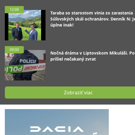
12:00
Taraba so starostom vinia zo zarastania
Súľovských skál ochranárov. Denník N: J
úplne inak!
09:00
Nočná dráma v Liptovskom Mikuláši. P
prišiel nečakaný zvrat
Zobraziť viac