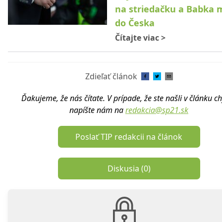
na striedačku a Babka m
do Česka
Čítajte viac
>
Zdieľať článok
Ďakujeme, že nás čítate. V prípade, že ste našli v článku c
napíšte nám na
redakcia@sp21.sk
Poslať TIP redakcii na článok
Diskusia (
0
)