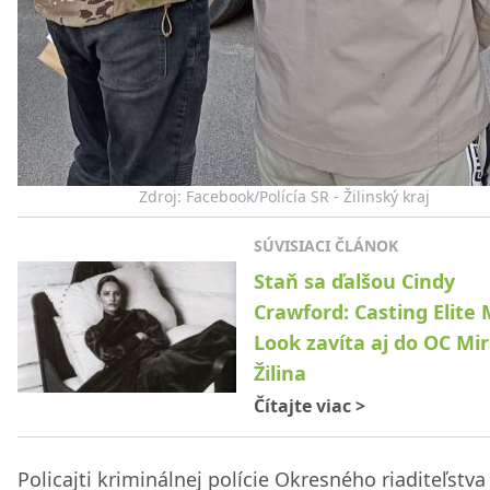
Zdroj: Facebook/Polícía SR - Žilinský kraj
SÚVISIACI ČLÁNOK
Staň sa ďalšou Cindy
Crawford: Casting Elite
Look zavíta aj do OC Mi
Žilina
Čítajte viac
>
Policajti kriminálnej polície Okresného riaditeľstva