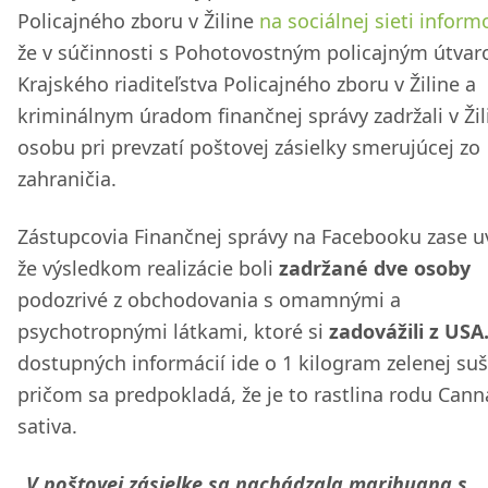
Policajného zboru v Žiline
na sociálnej sieti informo
že v súčinnosti s Pohotovostným policajným útva
Krajského riaditeľstva Policajného zboru v Žiline a
kriminálnym úradom finančnej správy zadržali v Žil
osobu pri prevzatí poštovej zásielky smerujúcej zo
zahraničia.
Zástupcovia Finančnej správy na Facebooku zase uv
že výsledkom realizácie boli
zadržané dve osoby
podozrivé z obchodovania s omamnými a
psychotropnými látkami, ktoré si
zadovážili z USA
dostupných informácií ide o 1 kilogram zelenej suš
pričom sa predpokladá, že je to rastlina rodu Cann
sativa.
„
V poštovej zásielke sa nachádzala marihuana s