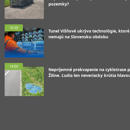
pozemky?
16:30
Tunel Višňové ukrýva technológie, ktoré
nemajú na Slovensku obdobu
14:00
Nepríjemné prekvapenie na cyklotrase p
Žiline. Ľudia len neveriacky krútia hlavo