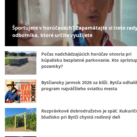
Športujete v horúčavách? Zapamätajte si tieto rad
odborníka, ktoré určite využijete
Počas nadchádzajúcich horúčav otvoria pri
kúpalisku bezplatné parkovanie. Kto sprístu
pozemky?
Bytčiansky jarmok 2026 sa blíži. Bytča odhali
program najväčšieho sviatku mesta
Rozprávkové dobrodružstvo je späť. Kukurič
bludisko pri Bytči chystá rodinný deň