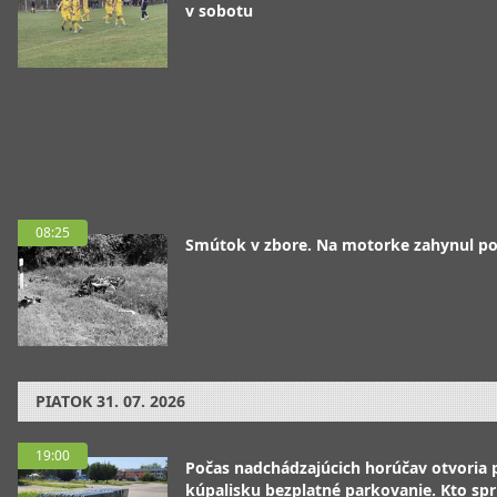
v sobotu
08:25
Smútok v zbore. Na motorke zahynul pol
PIATOK
31. 07. 2026
19:00
Počas nadchádzajúcich horúčav otvoria p
kúpalisku bezplatné parkovanie. Kto spr