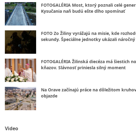
FOTOGALÉRIA Most, ktorý poznali celé gener
Kysučania naň budú ešte dlho spomínať
FOTO Zo Žiliny vyrážajú na misie, kde rozhod
sekundy. Špeciálne jednotky ukázali náročný
FOTOGALÉRIA Žilinská diecéza má šiestich n
kňazov. Slávnosť priniesla silný moment
Na Orave začínajú práce na dôležitom kruh
objazde
Video