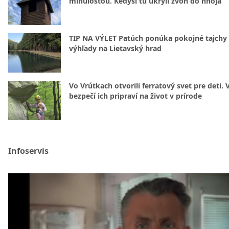
minulosťou. Kedysi tu ukryli zvon do hnoja
TIP NA VÝLET Patúch ponúka pokojné tajchy 
výhľady na Lietavský hrad
Vo Vrútkach otvorili ferratový svet pre deti. 
bezpečí ich pripraví na život v prírode
Infoservis