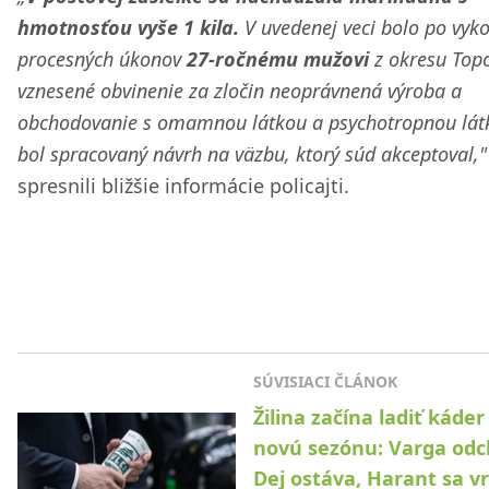
hmotnosťou vyše 1 kila.
V uvedenej veci bolo po vyk
procesných úkonov
27-ročnému mužovi
z okresu Top
vznesené obvinenie za zločin neoprávnená výroba a
obchodovanie s omamnou látkou a psychotropnou lát
bol spracovaný návrh na väzbu, ktorý súd akceptoval,"
spresnili bližšie informácie policajti.
SÚVISIACI ČLÁNOK
Žilina začína ladiť káder
novú sezónu: Varga odc
Dej ostáva, Harant sa vr