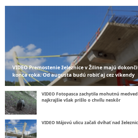
VIDEO Premostenie železnice v Žiline majú dokonči
konca roka. Od augusta budú robiť aj cez víkendy
VIDEO Fotopasca zachytila mohutnú medvedi
najkrajšie však prišlo o chvíľu neskôr
VIDEO Májovú ulicu začali dvíhať nad železni