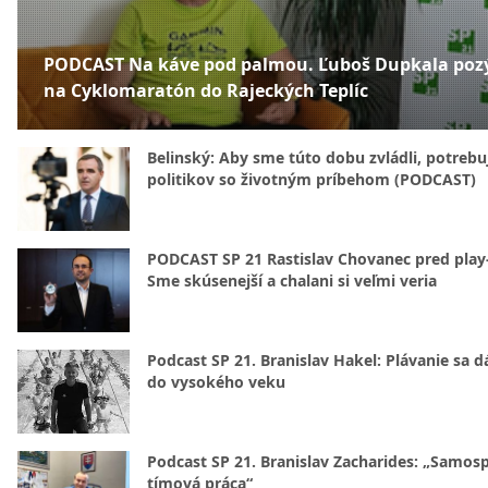
PODCAST Na káve pod palmou. Ľuboš Dupkala poz
na Cyklomaratón do Rajeckých Teplíc
Belinský: Aby sme túto dobu zvládli, potreb
politikov so životným príbehom (PODCAST)
PODCAST SP 21 Rastislav Chovanec pred play-
Sme skúsenejší a chalani si veľmi veria
Podcast SP 21. Branislav Hakel: Plávanie sa d
do vysokého veku
Podcast SP 21. Branislav Zacharides: „Samosp
tímová práca“