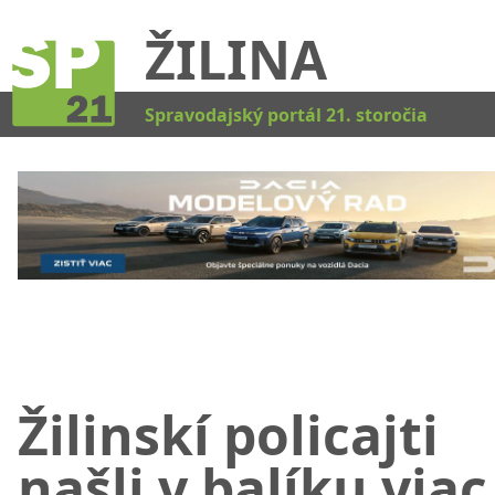
ŽILINA
Kat
Spravodajský portál 21. storočia
Žilinskí policajti
našli v balíku viac