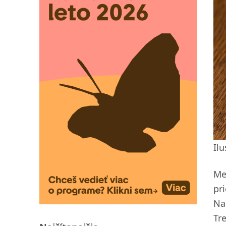
Il
Me
pr
Na
Tr