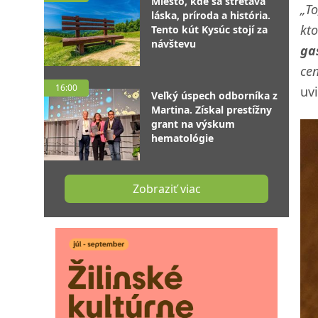
Miesto, kde sa stretáva
„To
láska, príroda a história.
kt
Tento kút Kysúc stojí za
návštevu
ga
cen
16:00
uv
Veľký úspech odborníka z
Martina. Získal prestížny
grant na výskum
hematológie
Zobraziť viac