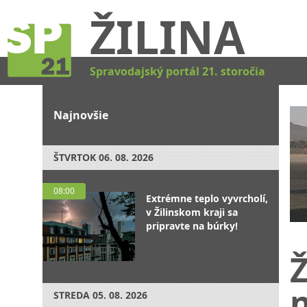
ŽILINA
Spravodajský portál 21. storočia
Najnovšie
ŠTVRTOK
06. 08. 2026
08:00
Extrémne teplo vyvrcholí,
v Žilinskom kraji sa
pripravte na búrky!
Ž
STREDA
05. 08. 2026