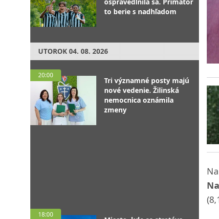
ospravedlnila sa. Primátor
to berie s nadhľadom
UTOROK
04. 08. 2026
20:00
Tri významné posty majú
nové vedenie. Žilinská
nemocnica oznámila
zmeny
Na
Na
(8,
18:00