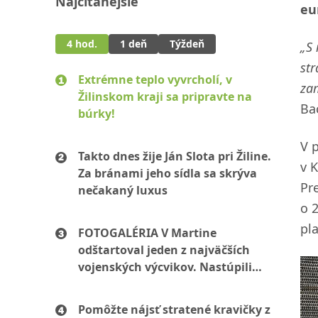
Najčítanejšie
eu
4 hod.
1 deň
Týždeň
„S
str
Extrémne teplo vyvrcholí, v
zam
Žilinskom kraji sa pripravte na
Ba
búrky!
V 
Takto dnes žije Ján Slota pri Žiline.
v K
Za bránami jeho sídla sa skrýva
Pr
nečakaný luxus
o 
pl
FOTOGALÉRIA V Martine
odštartoval jeden z najväčších
vojenských výcvikov. Nastúpili
stovky mužov aj žien
Pomôžte nájsť stratené kravičky z