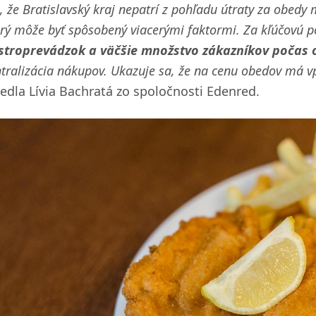
, že Bratislavský kraj nepatrí z pohľadu útraty za obed
orý môže byť spôsobený viacerými faktormi. Za kľúčovú
stroprevádzok a väčšie množstvo zákazníkov počas 
tralizácia nákupov. Ukazuje sa, že na cenu obedov má vpl
iedla Lívia Bachratá zo spoločnosti Edenred.