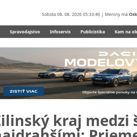
Sobota
08. 08. 2026 05:33:42
| Meniny má
Osk
Spravodajstvo
Infoservis
Publicistika
Kam na o
ilinský kraj medzi
najdrahšími: Priem