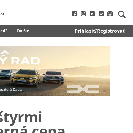
ar
Prihlasiť/Registrovať
bed?
Ďalšie
 štyrmi
erná cena