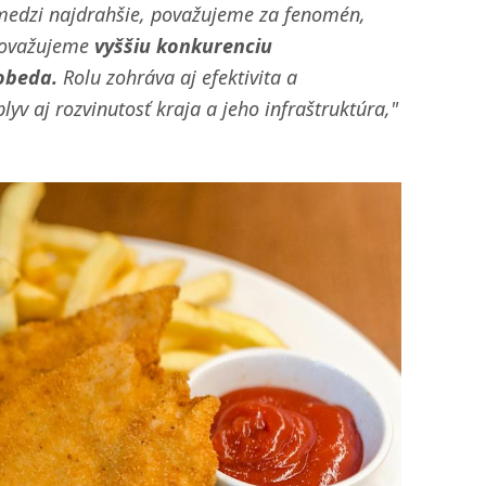
y medzi najdrahšie, považujeme za fenomén,
 považujeme
vyššiu konkurenciu
obeda.
Rolu zohráva aj efektivita a
yv aj rozvinutosť kraja a jeho infraštruktúra,"