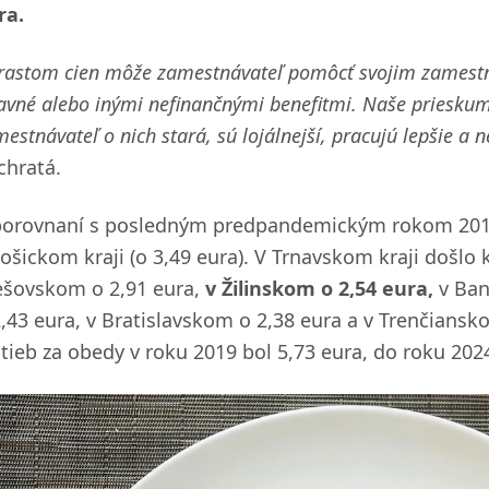
ra.
 rastom cien môže zamestnávateľ pomôcť svojim zamest
avné alebo inými nefinančnými benefitmi. Naše prieskumy
estnávateľ o nich stará, sú lojálnejší, pracujú lepšie a
chratá.
porovnaní s posledným predpandemickým rokom 2019 si
ošickom kraji (o 3,49 eura). V Trnavskom kraji došlo 
ešovskom o 2,91 eura,
v Žilinskom o 2,54 eura,
v Ban
2,43 eura, v Bratislavskom o 2,38 eura a v Trenčians
atieb za obedy v roku 2019 bol 5,73 eura, do roku 2024