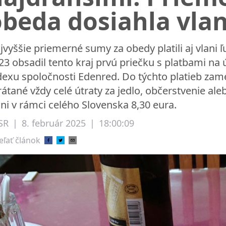
beda dosiahla vlan
jvyššie priemerné sumy za obedy platili aj vlani ľ
23 obsadil tento kraj prvú priečku s platbami na ú
dexu spoločnosti Edenred. Do týchto platieb za
rátané vždy celé útraty za jedlo, občerstvenie al
ani v rámci celého Slovenska 8,30 eura.
SR
|
8. február 2025
|
18:00:09
eľať článok