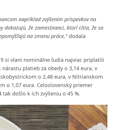
nancom napríklad zvýšením príspevkov na
 dokazujú, že zamestnanci, ktorí cítia, že sa
 nepomýšľajú na zmenu práce,"
dodala
 vlani nominálne ľudia najviac priplatili
k nárastu platieb za obedy o 3,14 eura, v
skobystrickom o 2,48 eura, v Nitrianskom
kom o 1,07 eura. Celoslovenský priemer
 tak došlo k ich zvýšeniu o 45 %.