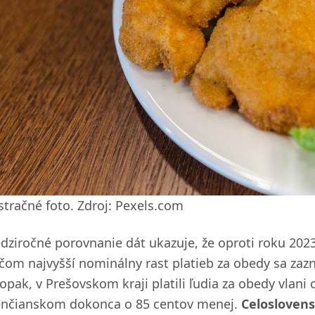
ustračné foto. Zdroj: Pexels.com
dziročné porovnanie dát ukazuje, že oproti roku 2023 
ičom najvyšší nominálny rast platieb za obedy sa zazn
opak, v Prešovskom kraji platili ľudia za obedy vlani
enčianskom dokonca o 85 centov menej.
Celoslovens