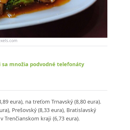
Pexels.com
aji sa množia podvodné telefonáty
,89 eura), na treťom Trnavský (8,80 eura).
ra), Prešovský (8,33 eura), Bratislavský
 v Trenčianskom kraji (6,73 eura).