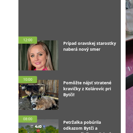
12:00
Prípad oravskej starostky
naberá nový smer
10:00
Pomôžte nájsť stratené
kravičky z Kolárovíc pri
Bytči!
08:00
Petržalka pobúrila
odkazom Bytči a