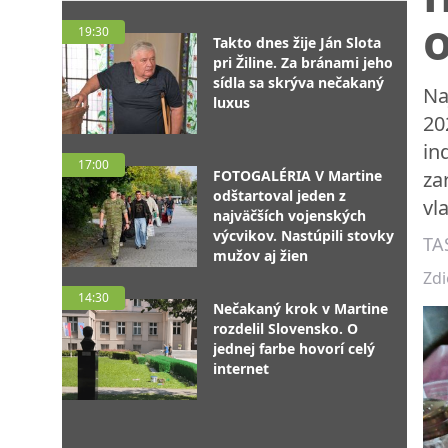
o
19:30
Takto dnes žije Ján Slota
pri Žiline. Za bránami jeho
sídla sa skrýva nečakaný
Na
luxus
20
in
17:00
FOTOGALÉRIA V Martine
za
odštartoval jeden z
vl
najväčších vojenských
výcvikov. Nastúpili stovky
TA
mužov aj žien
Zdi
14:30
Nečakaný krok v Martine
rozdelil Slovensko. O
jednej farbe hovorí celý
internet