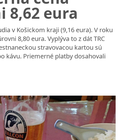
i 8,62 eura
udia v Košickom kraji (9,16 eura). V roku
rovni 8,80 eura. Vyplýva to z dát TRC
mestnaneckou stravovacou kartou sú
ebo kávu. Priemerné platby dosahovali