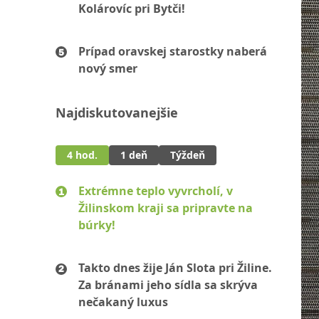
Kolárovíc pri Bytči!
Prípad oravskej starostky naberá
nový smer
Najdiskutovanejšie
4 hod.
1 deň
Týždeň
Extrémne teplo vyvrcholí, v
Žilinskom kraji sa pripravte na
búrky!
Takto dnes žije Ján Slota pri Žiline.
Za bránami jeho sídla sa skrýva
nečakaný luxus