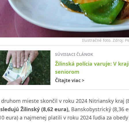
Ilustračné foto. Zdroj: 
SÚVISIACI ČLÁNOK
Žilinská polícia varuje: V kr
seniorom
Čítajte viac
>
 druhom mieste skončil v roku 2024 Nitriansky kraj (8
sledujú Žilinský (8,62 eura),
Banskobystrický (8,36 eu
10 eura) a najmenej platili v roku 2024 ľudia za obedy