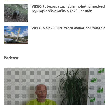
VIDEO Fotopasca zachytila mohutnú medvedi
najkrajšie však prišlo o chvíľu neskôr
VIDEO Májovú ulicu začali dvíhať nad železni
Podcast