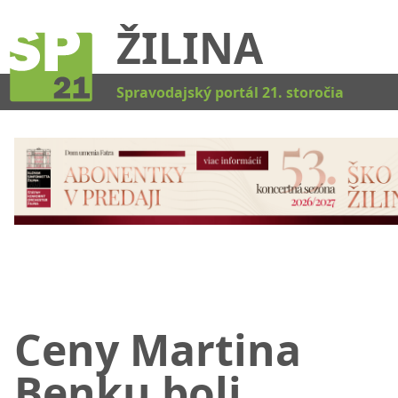
ŽILINA
Kat
Spravodajský portál 21. storočia
Ceny Martina
Benku boli