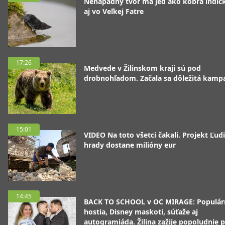
Nenápadný tvor má jed ako kobra indická
aj vo Veľkej Fatre
17:26
Medvede v Žilinskom kraji sú pod
drobnohľadom. Začala sa dôležitá kamp
15:01
VIDEO Na toto všetci čakali. Projekt Ľudi
hrady dostane milióny eur
14:45
BACK TO SCHOOL v OC MIRAGE: Populár
hostia, Disney maskoti, súťaže aj
autogramiáda. Žilina zažije popoludnie p