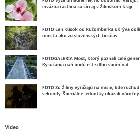
FOTO Vyzerá nádherne, no odborníci varujú. 
invázna rastlina sa šíri aj v Žilinskom kraji
FOTO Len kúsok od Ružomberka ukrýva doli
miesto ako zo slovenských tiesňav
FOTOGALÉRIA Most, ktorý poznali celé gener
Kysučania naň budú ešte dlho spomínať
FOTO Zo Žiliny vyrážajú na misie, kde rozhod
sekundy. Špeciálne jednotky ukázali náročný
Video