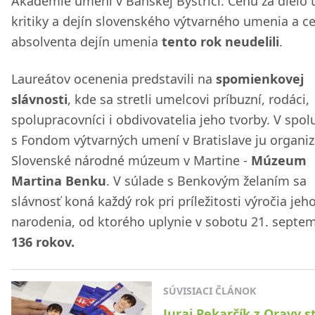
Akadémie umení v Banskej Bystrici. Cenu za dielo t
kritiky a dejín slovenského výtvarného umenia a c
absolventa dejín umenia
tento rok neudelili
.
Laureátov ocenenia predstavili na
spomienkovej
slávnosti
, kde sa stretli umelcovi príbuzní, rodáci,
spolupracovníci i obdivovatelia jeho tvorby. V spol
s Fondom výtvarných umení v Bratislave ju organiz
Slovenské národné múzeum v Martine -
Múzeum
Martina Benku
. V súlade s Benkovým želaním sa
slávnosť koná každý rok pri príležitosti výročia jeh
narodenia, od ktorého uplynie v sobotu 21. septe
136 rokov.
SÚVISIACI ČLÁNOK
Juraj Pekarčík z Oravy st