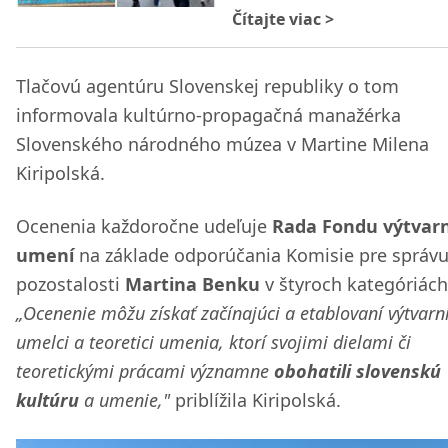
Čítajte viac
>
Tlačovú agentúru Slovenskej republiky o tom
informovala kultúrno-propagačná manažérka
Slovenského národného múzea v Martine Milena
Kiripolská.
Ocenenia každoročne udeľuje
Rada Fondu výtvar
umení
na základe odporúčania Komisie pre správ
pozostalosti
Martina Benku
v štyroch kategóriách
„Ocenenie môžu získať začínajúci a etablovaní výtvarn
umelci a teoretici umenia, ktorí svojimi dielami či
teoretickými prácami významne
obohatili slovenskú
kultúru
a umenie,"
priblížila Kiripolská.