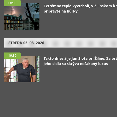
08:00
Extrémne teplo vyvrcholí, v Žilinskom kr
pripravte na búrky!
STREDA
05. 08. 2026
19:30
Takto dnes žije Ján Slota pri Žiline. Za b
jeho sídla sa skrýva nečakaný luxus