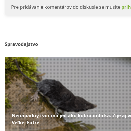
Pre pridávanie komentárov do diskusie sa musíte
prih
Spravodajstvo
Nenápadný tvor má jed ako kobra indická. Žije aj v
Veľkej Fatre