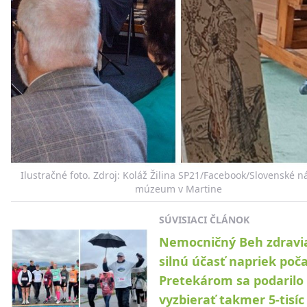
Ilustračné foto. Zdroj: Koláž Žilina SP21/Facebook/Slovenské 
múzeum v Martine
SÚVISIACI ČLÁNOK
Nemocničný Beh zdravi
silnú účasť napriek poča
Pretekárom sa podarilo
vyzbierať takmer 5-tisíc