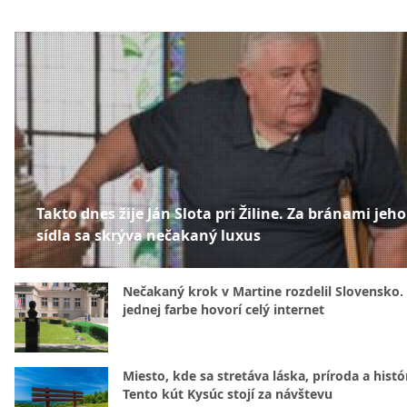
Takto dnes žije Ján Slota pri Žiline. Za bránami jeho
sídla sa skrýva nečakaný luxus
Nečakaný krok v Martine rozdelil Slovensko.
jednej farbe hovorí celý internet
Miesto, kde sa stretáva láska, príroda a histó
Tento kút Kysúc stojí za návštevu