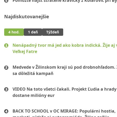
Pomôžte nájsť stratené kravičky z Kolárovíc pri By
Najdiskutovanejšie
4 hod.
1 deň
Týždeň
Nenápadný tvor má jed ako kobra indická. Žije aj 
Veľkej Fatre
Medvede v Žilinskom kraji sú pod drobnohľadom. 
sa dôležitá kampaň
VIDEO Na toto všetci čakali. Projekt Ľudia a hrady
dostane milióny eur
BACK TO SCHOOL v OC MIRAGE: Populárni hostia,