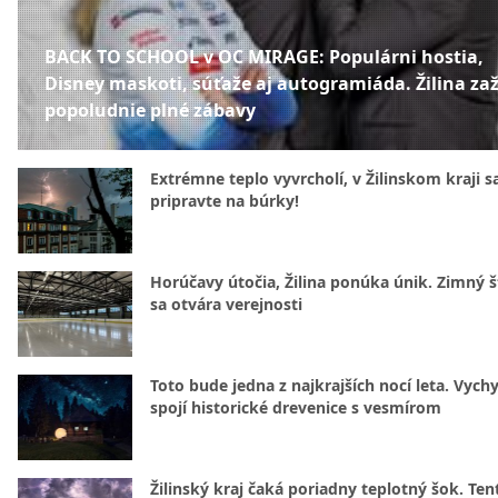
BACK TO SCHOOL v OC MIRAGE: Populárni hostia,
Disney maskoti, súťaže aj autogramiáda. Žilina zaž
popoludnie plné zábavy
Extrémne teplo vyvrcholí, v Žilinskom kraji s
pripravte na búrky!
Horúčavy útočia, Žilina ponúka únik. Zimný 
sa otvára verejnosti
Toto bude jedna z najkrajších nocí leta. Vych
spojí historické drevenice s vesmírom
Žilinský kraj čaká poriadny teplotný šok. Ten