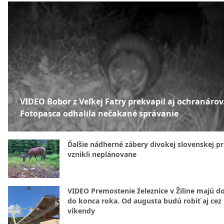
VIDEO Bobor z Veľkej Fatry prekvapil aj ochranárov
Fotopasca odhalila nečakané správanie
Ďalšie nádherné zábery divokej slovenskej pr
vznikli neplánovane
VIDEO Premostenie železnice v Žiline majú d
do konca roka. Od augusta budú robiť aj cez
víkendy