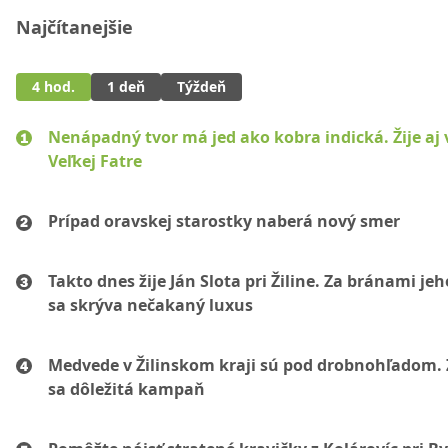
Najčítanejšie
4 hod.
1 deň
Týždeň
Nenápadný tvor má jed ako kobra indická. Žije aj 
Veľkej Fatre
Prípad oravskej starostky naberá nový smer
Takto dnes žije Ján Slota pri Žiline. Za bránami jeh
sa skrýva nečakaný luxus
Medvede v Žilinskom kraji sú pod drobnohľadom. 
sa dôležitá kampaň