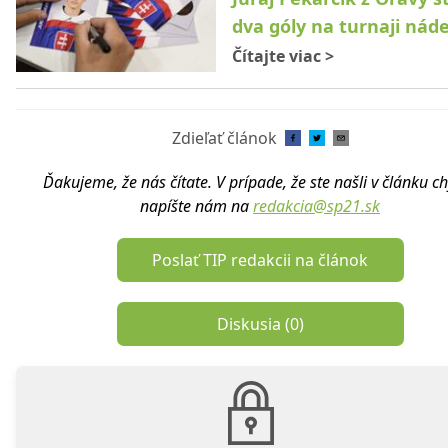
dva góly na turnaji nád
Čítajte viac
>
Zdieľať článok
Ďakujeme, že nás čítate. V prípade, že ste našli v článku c
napíšte nám na
redakcia@sp21.sk
Poslať TIP redakcii na článok
Diskusia (
0
)