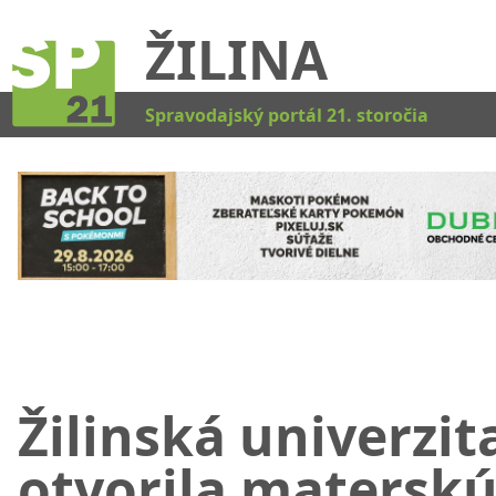
ŽILINA
Kat
Spravodajský portál 21. storočia
Žilinská univerzit
otvorila matersk