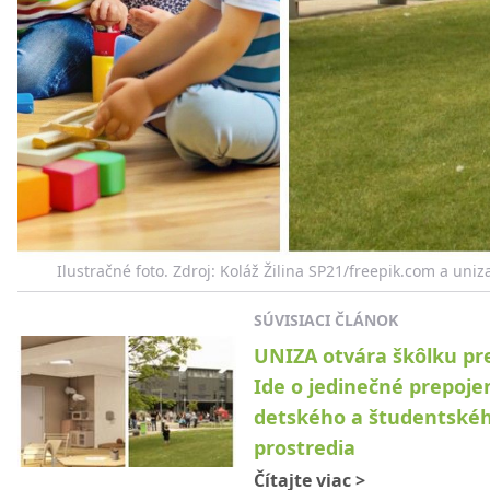
Ilustračné foto. Zdroj: Koláž Žilina SP21/freepik.com a uniz
SÚVISIACI ČLÁNOK
UNIZA otvára škôlku pre
Ide o jedinečné prepoje
detského a študentské
prostredia
Čítajte viac
>