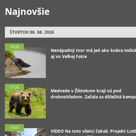
Najnovšie
ŠTVRTOK
06. 08. 2026
19:20
Nenápadný tvor má jed ako kobra indická
aj vo Veľkej Fatre
17:26
Medvede v Žilinskom kraji sú pod
drobnohľadom. Začala sa dôležitá kamp
15:01
VIDEO Na toto všetci čakali. Projekt Ľudi