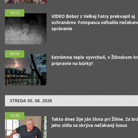
10:15
VIDEO Bobor z Veľkej Fatry prekvapil aj
ochranárov. Fotopasca odhalila nečakan
správanie
08:00
Extrémne teplo vyvrcholí, v Žilinskom kr
pripravte na búrky!
STREDA
05. 08. 2026
19:30
Takto dnes žije Ján Slota pri Žiline. Za b
jeho sídla sa skrýva nečakaný luxus