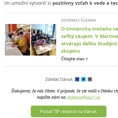
im umožní vytvoriť si
pozitívny vzťah k vede a te
SÚVISIACI ČLÁNOK
O Univerzitu tretieho v
veľký záujem. V Martin
otvárajú ďalšiu študijnú
skupinu
Čítajte viac
>
Zdieľať článok
Ďakujeme, že nás čítate. V prípade, že ste našli v článku c
napíšte nám na
redakcia@sp21.sk
Poslať TIP redakcii na článok