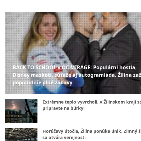
BACK TO SCHOOL v OC MIRAGE: Populárni hostia,
Disney maskoti, súťaže aj autogramiáda. Žilina zaž
popoludnie plné zábavy
Extrémne teplo vyvrcholí, v Žilinskom kraji s
pripravte na búrky!
Horúčavy útočia, Žilina ponúka únik. Zimný 
sa otvára verejnosti