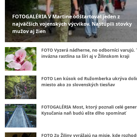
FOTOGALÉRIA V Martine odštartoval jeden z
najväčších vojenských výcvikov. Nastúpili stovky
mužov aj žien
FOTO Vyzerá nádherne, no odborníci varujú. 
invázna rastlina sa šíri aj v Žilinskom kraji
FOTO Len kúsok od Ružomberka ukrýva doli
miesto ako zo slovenských tiesňav
FOTOGALÉRIA Most, ktorý poznali celé gener
Kysučania naň budú ešte dlho spomínať
FOTO Zo Žiliny vyrážajú na misie, kde rozhod