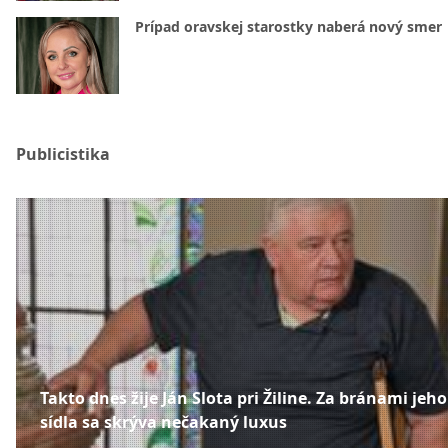
Prípad oravskej starostky naberá nový smer
Publicistika
Takto dnes žije Ján Slota pri Žiline. Za bránami jeho
sídla sa skrýva nečakaný luxus