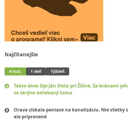
Najčítanejšie
4 hod.
1 deň
Týždeň
Takto dnes žije Ján Slota pri Žiline. Za bránami jeh
sa skrýva nečakaný luxus
Orava získala peniaze na kanalizáciu. Nie všetky 
ale pripravené