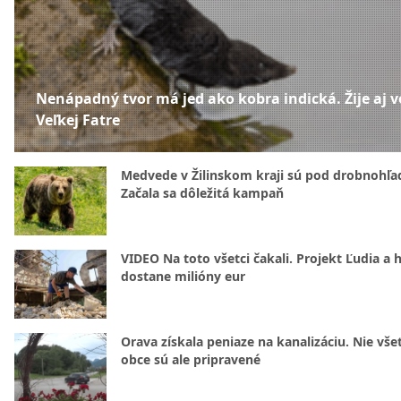
Nenápadný tvor má jed ako kobra indická. Žije aj v
Veľkej Fatre
Medvede v Žilinskom kraji sú pod drobnohľ
Začala sa dôležitá kampaň
VIDEO Na toto všetci čakali. Projekt Ľudia a 
dostane milióny eur
Orava získala peniaze na kanalizáciu. Nie vše
obce sú ale pripravené