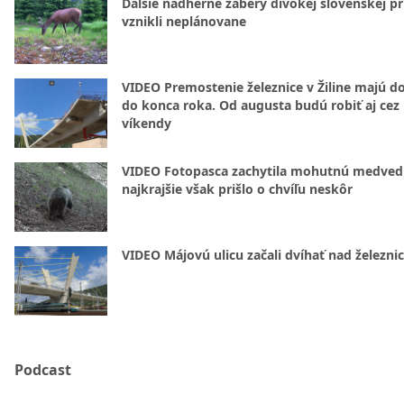
Ďalšie nádherné zábery divokej slovenskej pr
vznikli neplánovane
VIDEO Premostenie železnice v Žiline majú d
do konca roka. Od augusta budú robiť aj cez
víkendy
VIDEO Fotopasca zachytila mohutnú medvedi
najkrajšie však prišlo o chvíľu neskôr
VIDEO Májovú ulicu začali dvíhať nad železni
Podcast