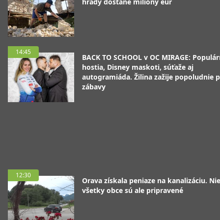
hrady dostane milióny eur
14:45
BACK TO SCHOOL v OC MIRAGE: Populár
hostia, Disney maskoti, súťaže aj
autogramiáda. Žilina zažije popoludnie p
zábavy
12:30
Orava získala peniaze na kanalizáciu. Ni
všetky obce sú ale pripravené