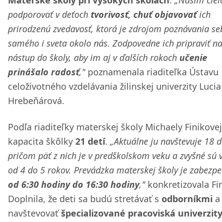
Materské školy pri vysokých školách
.
„Naším cieľ
podporovať v deťoch
tvorivosť, chuť objavovať
ich
prirodzenú zvedavosť, ktorá je zdrojom poznávania se
samého i sveta okolo nás. Zodpovedne ich pripraviť n
nástup do školy, aby im aj v ďalších rokoch
učenie
prinášalo radosť
,"
poznamenala riaditeľka Ústavu
celoživotného vzdelávania žilinskej univerzity Lucia
Hrebeňárová.
Podľa riaditeľky materskej školy Michaely Finikovej
kapacita škôlky
21 detí
.
„Aktuálne ju navštevuje 18 d
pričom päť z nich je v predškolskom veku a zvyšné sú 
od 4 do 5 rokov. Prevádzka materskej školy je zabezp
od 6:30 hodiny do 16:30 hodiny
,"
konkretizovala Fi
Doplnila, že deti sa budú stretávať s
odborníkmi
a
navštevovať
špecializované pracoviská univerzit