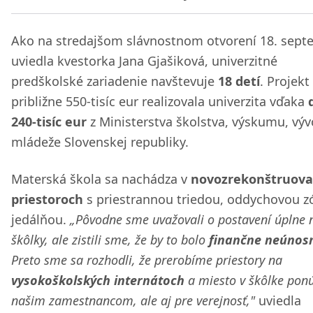
Ako na stredajšom slávnostnom otvorení 18. sep
uviedla kvestorka Jana Gjašiková, univerzitné
predškolské zariadenie navštevuje
18 detí
. Projekt
približne 550-tisíc eur realizovala univerzita vďaka
240-tisíc eur
z Ministerstva školstva, výskumu, výv
mládeže Slovenskej republiky.
Materská škola sa nachádza v
novozrekonštruov
priestoroch
s priestrannou triedou, oddychovou z
jedálňou.
„Pôvodne sme uvažovali o postavení úplne 
škôlky, ale zistili sme, že by to bolo
finančne neúnos
Preto sme sa rozhodli, že prerobíme priestory na
vysokoškolských internátoch
a miesto v škôlke po
našim zamestnancom, ale aj pre verejnosť,"
uviedla