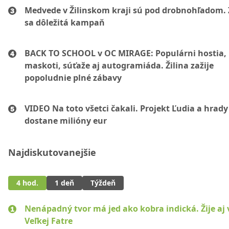
Medvede v Žilinskom kraji sú pod drobnohľadom. 
sa dôležitá kampaň
BACK TO SCHOOL v OC MIRAGE: Populárni hostia,
maskoti, súťaže aj autogramiáda. Žilina zažije
popoludnie plné zábavy
VIDEO Na toto všetci čakali. Projekt Ľudia a hrady
dostane milióny eur
Najdiskutovanejšie
4 hod.
1 deň
Týždeň
Nenápadný tvor má jed ako kobra indická. Žije aj 
Veľkej Fatre