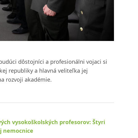
udúci dôstojníci a profesionálni vojaci si
j republiky a hlavná veliteľka jej
na rozvoji akadémie.
ch vysokoškolských profesorov: Štyri
ej nemocnice