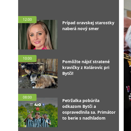
12:00
Prípad oravskej starostky
naberá nový smer
10:00
Pomôžte nájsť stratené
kravičky z Kolárovíc pri
Bytči!
08:00
Petržalka pobúrila
odkazom Bytči a
ospravedlnila sa. Primátor
to berie s nadhľadom