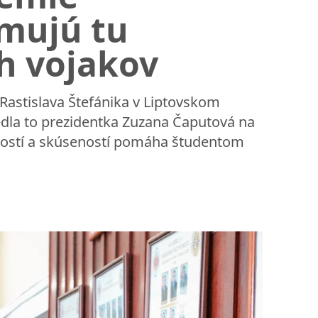
rmujú tu
h vojakov
Rastislava Štefánika v Liptovskom
edla to prezidentka Zuzana Čaputová na
omostí a skúseností pomáha študentom