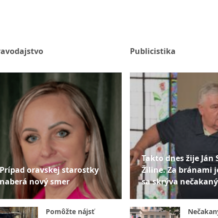
ravodajstvo
Publicistika
Takto dnes žije Ján 
Prípad oravskej starostky
Žiline. Za bránami j
naberá nový smer
sa skrýva nečakaný
Pomôžte nájsť
Nečakan