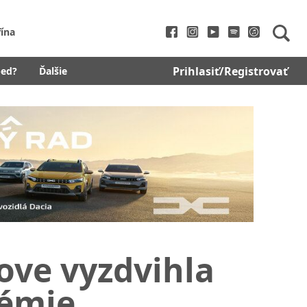
fína
Prihlasiť/Registrovať
bed?
Ďalšie
ove vyzdvihla
émie