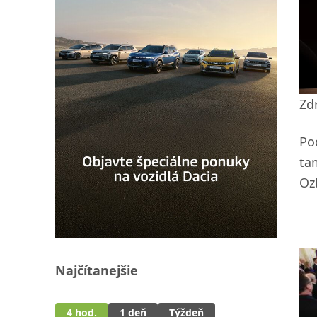
Zd
Po
ta
Oz
Najčítanejšie
4 hod.
1 deň
Týždeň