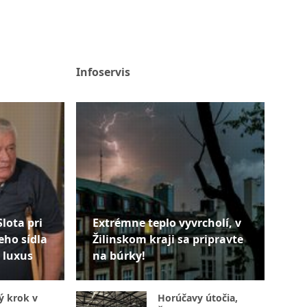
Infoservis
Slota pri
Extrémne teplo vyvrcholí, v
eho sídla
Žilinskom kraji sa pripravte
 luxus
na búrky!
ý krok v
Horúčavy útočia,