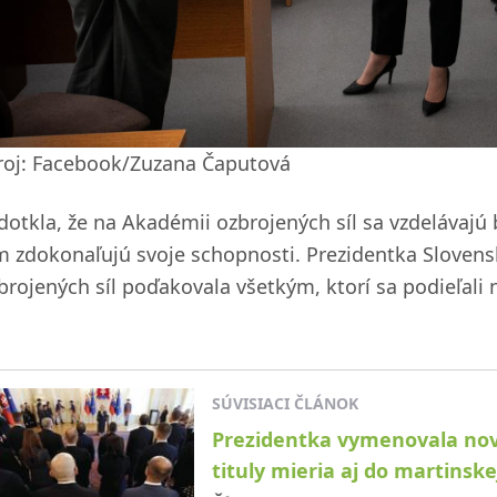
roj: Facebook/Zuzana Čaputová
dotkla, že na Akadémii ozbrojených síl sa vzdelávajú b
m zdokonaľujú svoje schopnosti. Prezidentka Slovenske
brojených síl poďakovala všetkým, ktorí sa podieľali 
SÚVISIACI ČLÁNOK
Prezidentka vymenovala nový
tituly mieria aj do martinsk