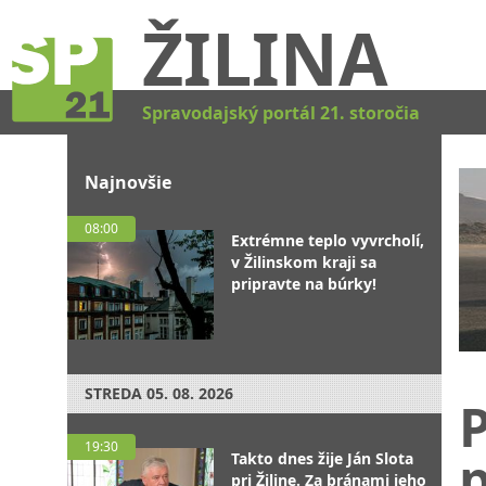
ŽILINA
Spravodajský portál 21. storočia
Najnovšie
08:00
Extrémne teplo vyvrcholí,
v Žilinskom kraji sa
pripravte na búrky!
STREDA
05. 08. 2026
P
19:30
Takto dnes žije Ján Slota
pri Žiline. Za bránami jeho