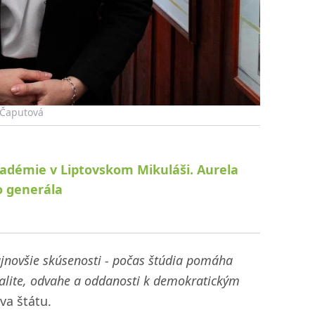
 Čaputová
adémie v Liptovskom Mikuláši. Aurela
o generála
novšie skúsenosti - počas štúdia pomáha
jalite, odvahe a oddanosti k demokratickým
va štátu.