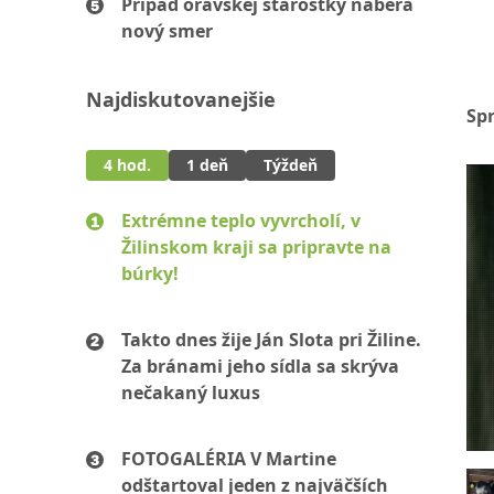
Prípad oravskej starostky naberá
nový smer
Najdiskutovanejšie
Sp
4 hod.
1 deň
Týždeň
Extrémne teplo vyvrcholí, v
Žilinskom kraji sa pripravte na
búrky!
Takto dnes žije Ján Slota pri Žiline.
Za bránami jeho sídla sa skrýva
nečakaný luxus
FOTOGALÉRIA V Martine
odštartoval jeden z najväčších