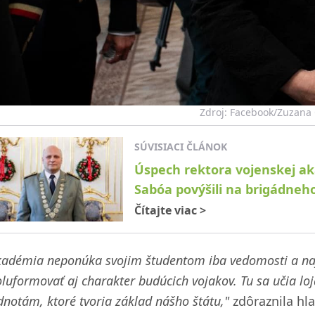
Zdroj: Facebook/Zuzana
SÚVISIACI ČLÁNOK
Úspech rektora vojenskej ak
Sabóa povýšili na brigádneh
Čítajte viac
>
kadémia neponúka svojim študentom iba vedomosti a naj
luformovať aj charakter budúcich vojakov. Tu sa učia lo
notám, ktoré tvoria základ nášho štátu,"
zdôraznila hla