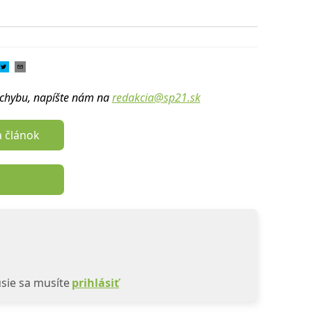
u chybu, napíšte nám na
redakcia@sp21.sk
a článok
sie sa musíte
prihlásiť