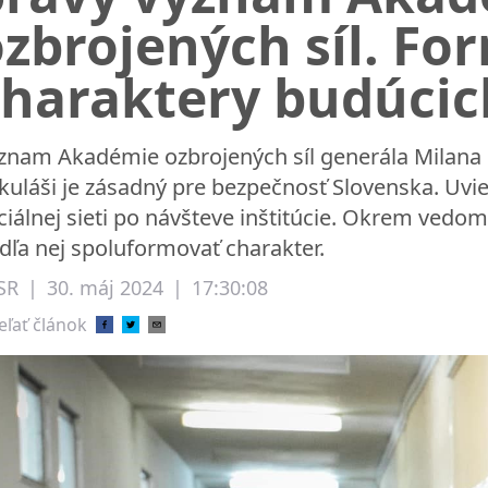
zbrojených síl. Fo
charaktery budúcic
znam Akadémie ozbrojených síl generála Milana 
kuláši je zásadný pre bezpečnosť Slovenska. Uvi
ciálnej sieti po návšteve inštitúcie. Okrem ved
dľa nej spoluformovať charakter.
SR
|
30. máj 2024
|
17:30:08
eľať článok