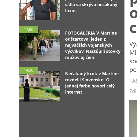
sídla sa skrýva nečakaný
o
luxus
17:00
FOTOGALÉRIA V Martine
odštartoval jeden z
Vý
najväčších vojenských
výcvikov. Nastúpili stovky
Mi
mužov aj žien
so
po
14:30
Nečakaný krok v Martine
rozdelil Slovensko. O
TA
jednej farbe hovorí celý
Zdi
internet