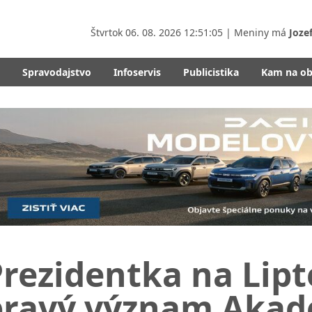
Štvrtok
06. 08. 2026 12:51:06
| Meniny má
Joze
Spravodajstvo
Infoservis
Publicistika
Kam na o
rezidentka na Lipt
pravý význam Akad