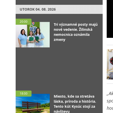
UTOROK
04. 08. 2026
20:00
Tri významné posty majú
nové vedenie. Žilinská
nemocnica oznámila
zmeny
„A
18:00
Miesto, kde sa stretáva
spo
láska, príroda a história.
Tento kút Kysúc stojí za
hod
návštevu