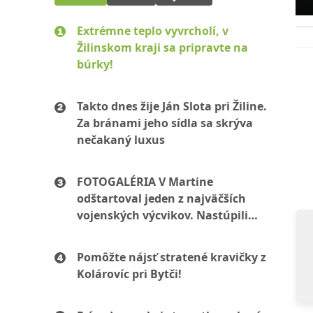
Extrémne teplo vyvrcholí, v
Žilinskom kraji sa pripravte na
búrky!
Takto dnes žije Ján Slota pri Žiline.
Za bránami jeho sídla sa skrýva
nečakaný luxus
FOTOGALÉRIA V Martine
odštartoval jeden z najväčších
vojenských výcvikov. Nastúpili
stovky mužov aj žien
Pomôžte nájsť stratené kravičky z
Kolárovíc pri Bytči!