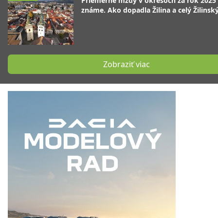
Priemerné mzdy v okresoch za rok 2025
známe. Ako dopadla Žilina a celý Žilinský
Zobraziť viac