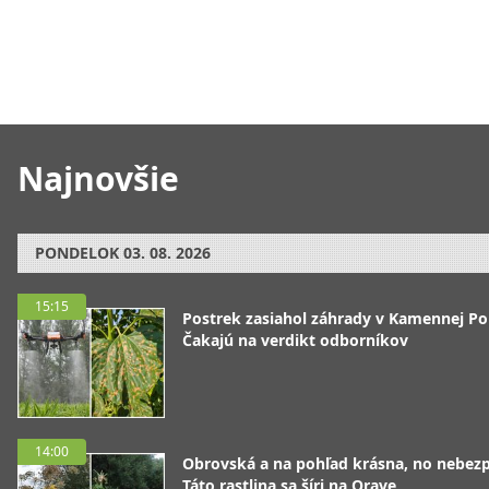
Najnovšie
PONDELOK
03. 08. 2026
15:15
Postrek zasiahol záhrady v Kamennej Po
Čakajú na verdikt odborníkov
14:00
Obrovská a na pohľad krásna, no nebez
Táto rastlina sa šíri na Orave