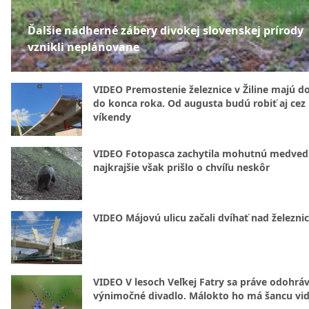
Ďalšie nádherné zábery divokej slovenskej prírody
vznikli neplánovane
VIDEO Premostenie železnice v Žiline majú d
do konca roka. Od augusta budú robiť aj cez
víkendy
VIDEO Fotopasca zachytila mohutnú medvedi
najkrajšie však prišlo o chvíľu neskôr
VIDEO Májovú ulicu začali dvíhať nad železni
VIDEO V lesoch Veľkej Fatry sa práve odohrá
výnimočné divadlo. Málokto ho má šancu vid