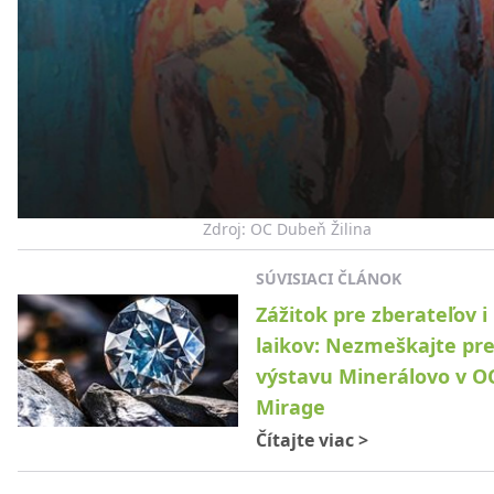
Zdroj: OC Dubeň Žilina
SÚVISIACI ČLÁNOK
Zážitok pre zberateľov i
laikov: Nezmeškajte pr
výstavu Minerálovo v O
Mirage
Čítajte viac
>