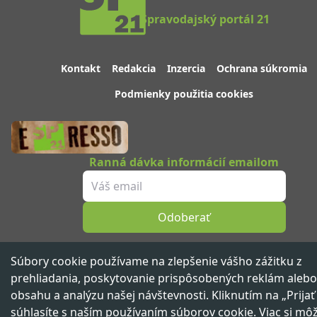
Spravodajský portál 21
Kontakt
Redakcia
Inzercia
Ochrana súkromia
Podmienky použitia cookies
Ranná dávka informácií emailom
Odoberať
Sledujte nás
Súbory cookie používame na zlepšenie vášho zážitku z
prehliadania, poskytovanie prispôsobených reklám alebo
obsahu a analýzu našej návštevnosti. Kliknutím na „Prijať
súhlasíte s naším používaním súborov cookie. Viac si mô
Spravodajský portál 21. storočia ™ ©
2026
Všetky práva vyhradené