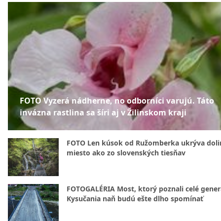
FOTO Vyzerá nádherne, no odborníci varujú. Táto
invázna rastlina sa šíri aj v Žilinskom kraji
FOTO Len kúsok od Ružomberka ukrýva doli
miesto ako zo slovenských tiesňav
FOTOGALÉRIA Most, ktorý poznali celé gener
Kysučania naň budú ešte dlho spomínať