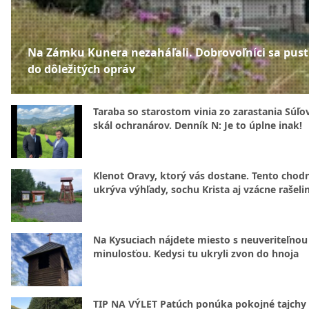
Na Zámku Kunera nezaháľali. Dobrovoľníci sa pusti
do dôležitých opráv
Taraba so starostom vinia zo zarastania Súľ
skál ochranárov. Denník N: Je to úplne inak!
Klenot Oravy, ktorý vás dostane. Tento chod
ukrýva výhľady, sochu Krista aj vzácne rašeli
Na Kysuciach nájdete miesto s neuveriteľnou
minulosťou. Kedysi tu ukryli zvon do hnoja
TIP NA VÝLET Patúch ponúka pokojné tajchy 