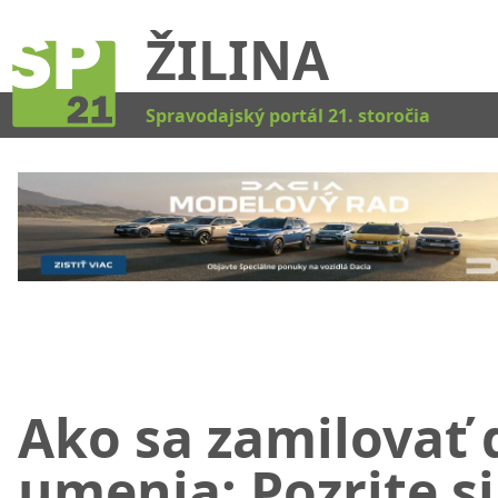
ŽILINA
Kat
Spravodajský portál 21. storočia
Ako sa zamilovať 
umenia: Pozrite si