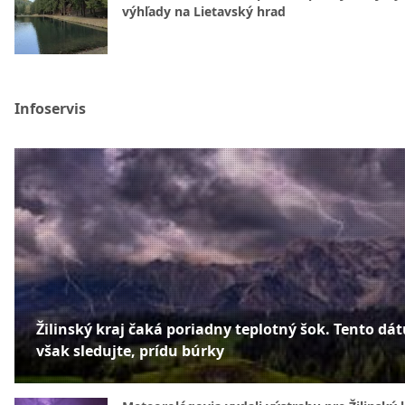
výhľady na Lietavský hrad
Infoservis
Žilinský kraj čaká poriadny teplotný šok. Tento dá
však sledujte, prídu búrky