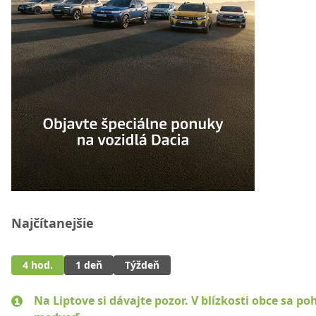
Najčítanejšie
4 hod.
1 deň
Týždeň
Na Liptove si dávajte pozor. V blízkosti obce sa po