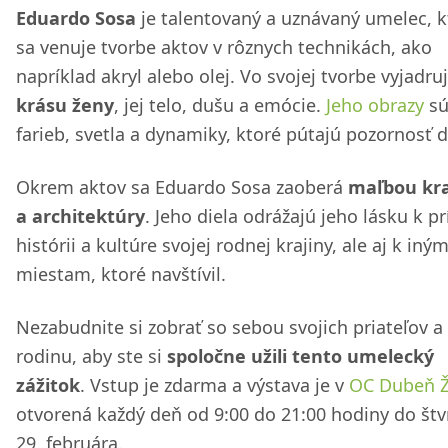
Eduardo Sosa
je talentovaný a uznávaný umelec, k
sa venuje tvorbe aktov v rôznych technikách, ako
napríklad akryl alebo olej. Vo svojej tvorbe vyjadru
krásu ženy
, jej telo, dušu a emócie.
Jeho obrazy
sú
farieb, svetla a dynamiky, ktoré pútajú pozornosť d
Okrem aktov sa Eduardo Sosa zaoberá
maľbou kra
a architektúry
. Jeho diela odrážajú jeho lásku k pr
histórii a kultúre svojej rodnej krajiny, ale aj k iný
miestam, ktoré navštívil.
Nezabudnite si zobrať so sebou svojich priateľov a
rodinu, aby ste si
spoločne užili tento umelecký
zážitok
. Vstup je zdarma a výstava je v
OC Dubeň Ž
otvorená každý deň od 9:00 do 21:00 hodiny do štv
29. februára.