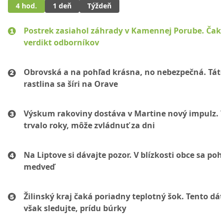
4 hod.
1 deň
Týždeň
Postrek zasiahol záhrady v Kamennej Porube. Čak
verdikt odborníkov
Obrovská a na pohľad krásna, no nebezpečná. Tá
rastlina sa šíri na Orave
Výskum rakoviny dostáva v Martine nový impulz. 
trvalo roky, môže zvládnuť za dni
Na Liptove si dávajte pozor. V blízkosti obce sa po
medveď
Žilinský kraj čaká poriadny teplotný šok. Tento d
však sledujte, prídu búrky