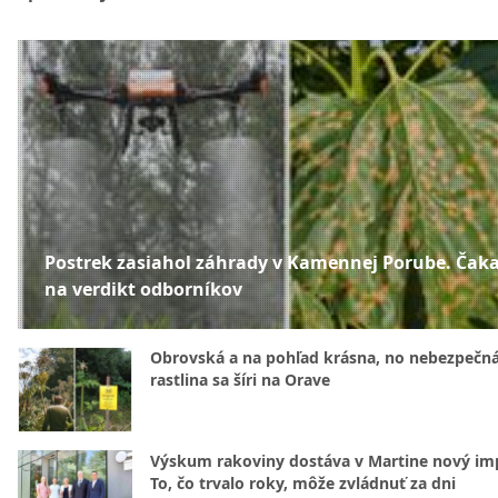
Postrek zasiahol záhrady v Kamennej Porube. Čak
na verdikt odborníkov
Obrovská a na pohľad krásna, no nebezpečná
rastlina sa šíri na Orave
Výskum rakoviny dostáva v Martine nový im
To, čo trvalo roky, môže zvládnuť za dni