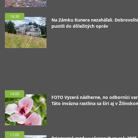
16:30
Na Zámku Kunera nezaháľali. Dobrovoľní
pustili do dôležitých opráv
14:00
FOTO Vyzerá nádherne, no odborníci var
Táto invázna rastlina sa šíri aj v Žilinsko
11:00