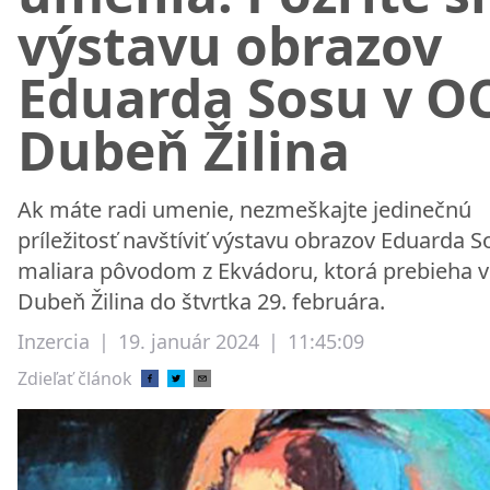
výstavu obrazov
Eduarda Sosu v O
Dubeň Žilina
Ak máte radi umenie, nezmeškajte jedinečnú
príležitosť navštíviť výstavu obrazov Eduarda S
maliara pôvodom z Ekvádoru, ktorá prebieha 
Dubeň Žilina do štvrtka 29. februára.
Inzercia
|
19. január 2024
|
11:45:09
Zdieľať článok