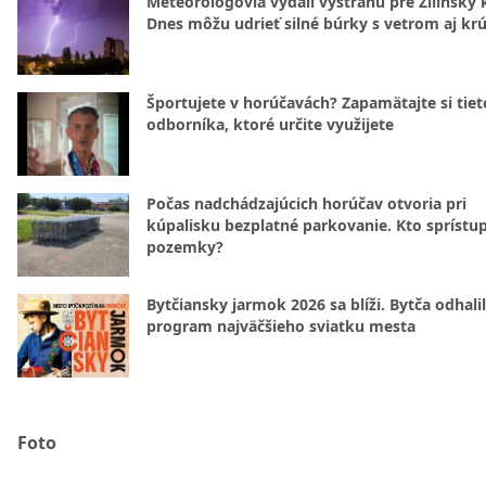
Meteorológovia vydali výstrahu pre Žilinský k
Dnes môžu udrieť silné búrky s vetrom aj kr
Športujete v horúčavách? Zapamätajte si tiet
odborníka, ktoré určite využijete
Počas nadchádzajúcich horúčav otvoria pri
kúpalisku bezplatné parkovanie. Kto sprístu
pozemky?
Bytčiansky jarmok 2026 sa blíži. Bytča odhali
program najväčšieho sviatku mesta
Foto