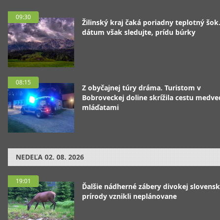
09:30
Žilinský kraj čaká poriadny teplotný šok
dátum však sledujte, prídu búrky
08:15
Z obyčajnej túry dráma. Turistom v
Bobroveckej doline skrížila cestu medve
mláďatami
NEDEĽA
02. 08. 2026
19:01
Ďalšie nádherné zábery divokej slovensk
prírody vznikli neplánovane