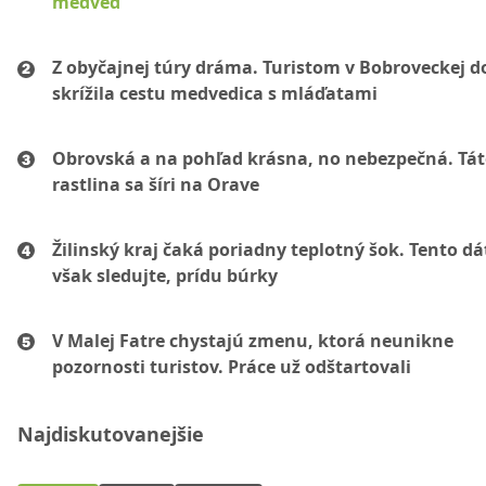
medveď
Z obyčajnej túry dráma. Turistom v Bobroveckej d
skrížila cestu medvedica s mláďatami
Obrovská a na pohľad krásna, no nebezpečná. Tá
rastlina sa šíri na Orave
Žilinský kraj čaká poriadny teplotný šok. Tento d
však sledujte, prídu búrky
V Malej Fatre chystajú zmenu, ktorá neunikne
pozornosti turistov. Práce už odštartovali
Najdiskutovanejšie