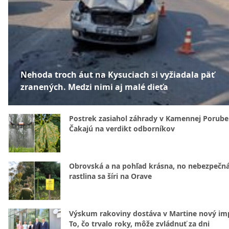
Nehoda troch áut na Kysuciach si vyžiadala päť
zranených. Medzi nimi aj malé dieťa
Postrek zasiahol záhrady v Kamennej Porube
Čakajú na verdikt odborníkov
Obrovská a na pohľad krásna, no nebezpečná
rastlina sa šíri na Orave
Výskum rakoviny dostáva v Martine nový im
To, čo trvalo roky, môže zvládnuť za dni