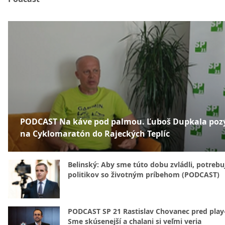
PODCAST Na káve pod palmou. Ľuboš Dupkala poz
na Cyklomaratón do Rajeckých Teplíc
Belinský: Aby sme túto dobu zvládli, potreb
politikov so životným príbehom (PODCAST)
PODCAST SP 21 Rastislav Chovanec pred play-
Sme skúsenejší a chalani si veľmi veria