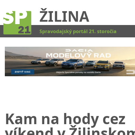
ŽILINA
Kat
Spravodajský portál 21. storočia
Kam na hody cez
víkend v Žilinsko