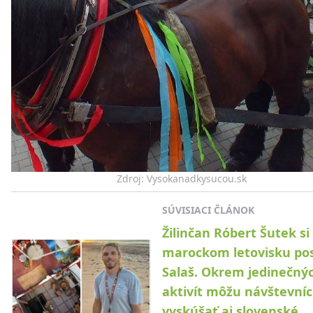
Zdroj: Vysokanadkysucou.sk
SÚVISIACI ČLÁNOK
Žilinčan Róbert Šutek si
marockom letovisku pos
Salaš. Okrem jedinečný
aktivít môžu návštevníc
vyskúšať aj slovenské