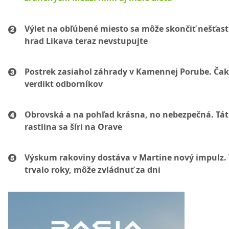
Výlet na obľúbené miesto sa môže skončiť nešťas
hrad Likava teraz nevstupujte
Postrek zasiahol záhrady v Kamennej Porube. Čak
verdikt odborníkov
Obrovská a na pohľad krásna, no nebezpečná. Tá
rastlina sa šíri na Orave
Výskum rakoviny dostáva v Martine nový impulz. 
trvalo roky, môže zvládnuť za dni