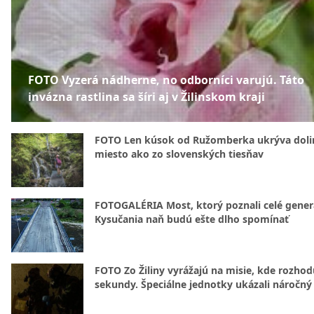
FOTO Vyzerá nádherne, no odborníci varujú. Táto
invázna rastlina sa šíri aj v Žilinskom kraji
FOTO Len kúsok od Ružomberka ukrýva doli
miesto ako zo slovenských tiesňav
FOTOGALÉRIA Most, ktorý poznali celé gener
Kysučania naň budú ešte dlho spomínať
FOTO Zo Žiliny vyrážajú na misie, kde rozhod
sekundy. Špeciálne jednotky ukázali náročný