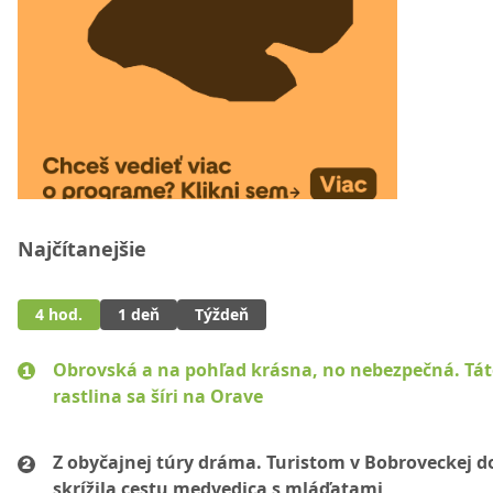
Najčítanejšie
4 hod.
1 deň
Týždeň
Obrovská a na pohľad krásna, no nebezpečná. Tá
rastlina sa šíri na Orave
Z obyčajnej túry dráma. Turistom v Bobroveckej d
skrížila cestu medvedica s mláďatami