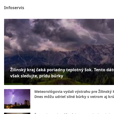
Infoservis
Žilinský kraj čaká poriadny teplotný šok. Tento dá
však sledujte, prídu búrky
Meteorológovia vydali výstrahu pre Žilinský k
Dnes môžu udrieť silné búrky s vetrom aj kr