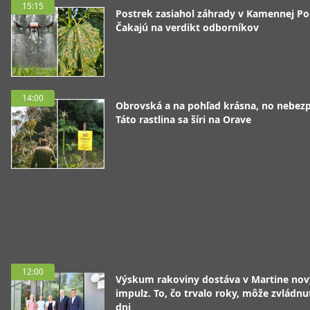
15:15
Postrek zasiahol záhrady v Kamennej Po
Čakajú na verdikt odborníkov
14:00
Obrovská a na pohľad krásna, no nebez
Táto rastlina sa šíri na Orave
12:00
Výskum rakoviny dostáva v Martine nov
impulz. To, čo trvalo roky, môže zvládnu
dni