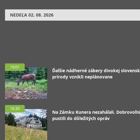
NEDEĽA
02. 08. 2026
19:01
Ďalšie nádherné zábery divokej slovensk
prírody vznikli neplánovane
16:30
Na Zámku Kunera nezaháľali. Dobrovoľní
pustili do dôležitých opráv