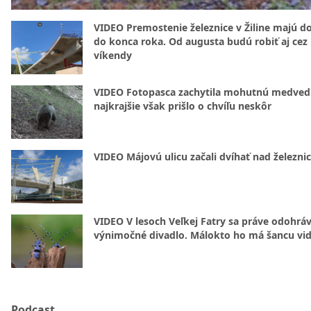
VIDEO Premostenie železnice v Žiline majú d
do konca roka. Od augusta budú robiť aj cez
víkendy
VIDEO Fotopasca zachytila mohutnú medvedi
najkrajšie však prišlo o chvíľu neskôr
VIDEO Májovú ulicu začali dvíhať nad železni
VIDEO V lesoch Veľkej Fatry sa práve odohrá
výnimočné divadlo. Málokto ho má šancu vid
Podcast