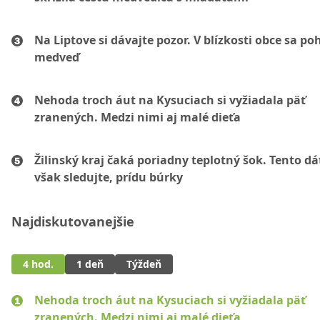
Na Liptove si dávajte pozor. V blízkosti obce sa po
medveď
Nehoda troch áut na Kysuciach si vyžiadala päť
zranených. Medzi nimi aj malé dieťa
Žilinský kraj čaká poriadny teplotný šok. Tento d
však sledujte, prídu búrky
Najdiskutovanejšie
4 hod.
1 deň
Týždeň
Nehoda troch áut na Kysuciach si vyžiadala päť
zranených. Medzi nimi aj malé dieťa