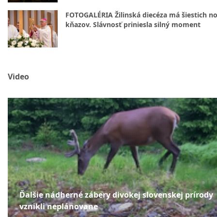
FOTOGALÉRIA Žilinská diecéza má šiestich n
kňazov. Slávnosť priniesla silný moment
Video
Ďalšie nádherné zábery divokej slovenskej prírody
vznikli neplánovane