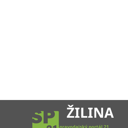
ŽILINA
Spravodajský portál 21