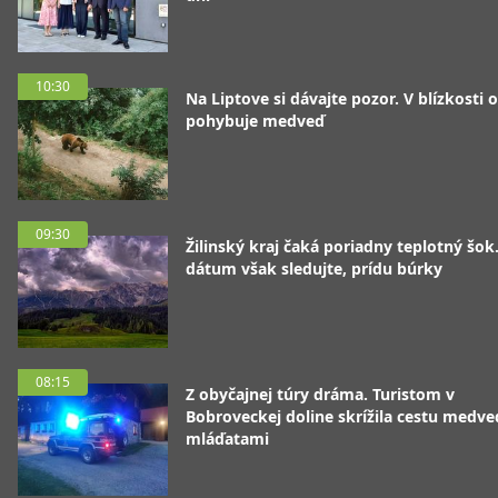
10:30
Na Liptove si dávajte pozor. V blízkosti 
pohybuje medveď
09:30
Žilinský kraj čaká poriadny teplotný šok
dátum však sledujte, prídu búrky
08:15
Z obyčajnej túry dráma. Turistom v
Bobroveckej doline skrížila cestu medve
mláďatami