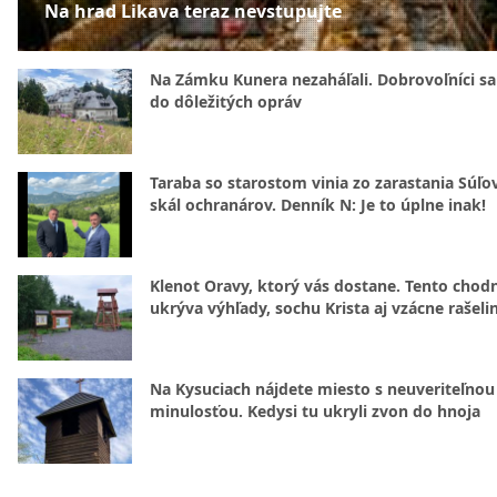
Na hrad Likava teraz nevstupujte
Na Zámku Kunera nezaháľali. Dobrovoľníci sa 
do dôležitých opráv
Taraba so starostom vinia zo zarastania Súľ
skál ochranárov. Denník N: Je to úplne inak!
Klenot Oravy, ktorý vás dostane. Tento chod
ukrýva výhľady, sochu Krista aj vzácne rašeli
Na Kysuciach nájdete miesto s neuveriteľnou
minulosťou. Kedysi tu ukryli zvon do hnoja